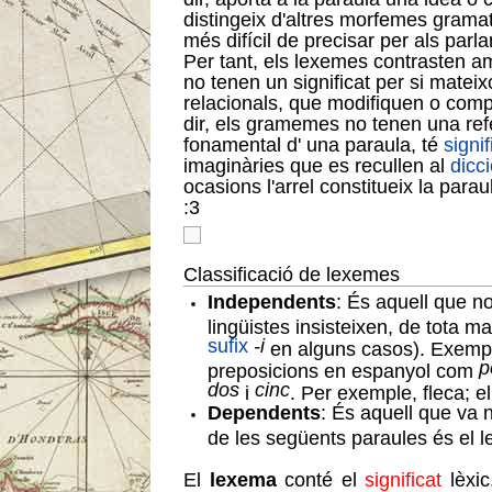
distingeix d'altres morfemes grama
més difícil de precisar per als par
Per tant, els lexemes contrasten a
no tenen un significat per si matei
relacionals, que modifiquen o compl
dir, els gramemes no tenen una refe
fonamental d' una paraula, té
signif
imaginàries que es recullen al
dicci
ocasions l'arrel constitueix la par
:3
Classificació de lexemes
Independents
: És aquell que no
lingüistes insisteixen, de tota
sufix
-i
en alguns casos). Exemp
p
preposicions en espanyol com
dos
cinc
i
. Per exemple, fleca; e
Dependents
: És aquell que va 
de les següents paraules és el l
El
lexema
conté el
significat
lèxic