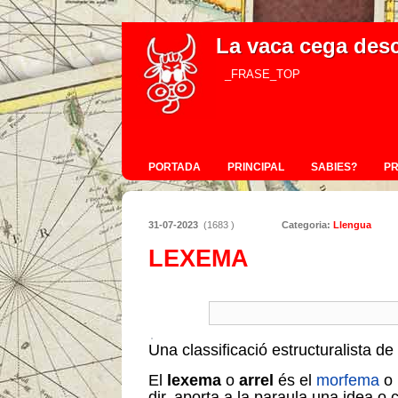
La vaca cega des
_FRASE_TOP
PORTADA
PRINCIPAL
SABIES?
P
31-07-2023
(1683 )
Categoria:
Llengua
LEXEMA
Una classificació estructuralista d
El
lexema
o
arrel
és el
morfema
o 
dir, aporta a la paraula una idea o 