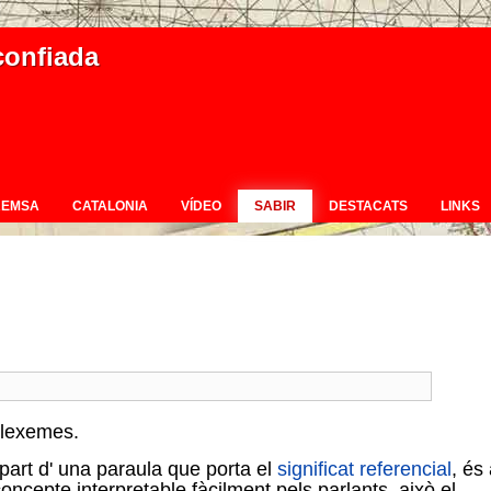
confiada
REMSA
CATALONIA
VÍDEO
SABIR
DESTACATS
LINKS
e lexemes.
part d' una paraula que porta el
significat
referencial
, és
concepte interpretable fàcilment pels parlants, això el