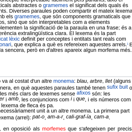
ticals abstractes o
gramemes
el significat dels quals és
lants. Diverses paraules poden compartir el mateix lexema
mb els
gramemes
, que són components gramaticals que
xos, sinó que són interpretables com a elements
ementen la significació de la paraula en una frase; és a
rència extralingüística clara. El lexema és la part
icat lèxic
definit per conceptes i entitats tant reals com
onari
, que explica a què es refereixen aquestes arrels.
1
aula sencera, però en d'altres apareix algun morfema més.
 va al costat d'un altre
monema
:
blau
,
arbre
,
llet
(alguns
sufix buit
 manera, en què aquestes paraules també tenen
afixos
les més clars de lexemes sense
són: les
er
amb
i
que
i
, les conjuncions com
i
, i els números com
l lexema de fleca és pa.
necessàriament unit a un altre monema. La primera part
pat-o
am-a-r
cali-graf-ía
cam-a
exema (arrel):
,
,
,
.
, en oposició als
morfemes
que s'afegeixen per precis