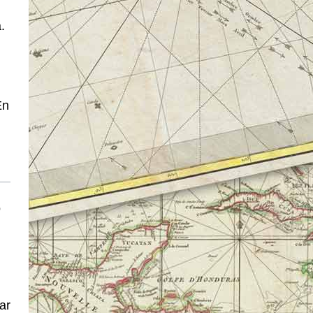
.
En
o
ar