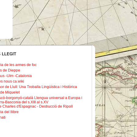
 LLEGIT
ria de les armes de foc
s de Dieppe
us -Ulm -Catalonia
les nous ca.wiki
or de Llull: Una Troballa Lingüística i Històrica
de Miquelet
scó-borgonyó-català Llengua universal a Europa i
ra-Basconia del s.XIII al s.XV
 Charles d'Espagnac - Destrucció de Ripoll
ia del llibre
nati