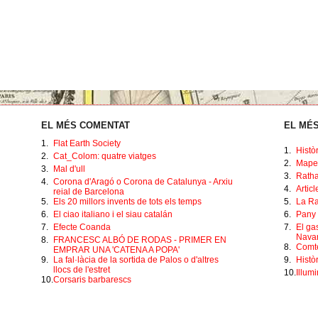
EL MÉS COMENTAT
EL MÉS
1.
Flat Earth Society
1.
Histò
2.
Cat_Colom: quatre viatges
2.
Mape
3.
Mal d'ull
3.
Ratha
4.
Corona d'Aragó o Corona de Catalunya - Arxiu
4.
Artic
reial de Barcelona
5.
Els 20 millors invents de tots els temps
5.
La Ra
6.
El ciao italiano i el siau catalán
6.
Pany 
7.
Efecte Coanda
7.
El ga
Navar
8.
FRANCESC ALBÓ DE RODAS - PRIMER EN
8.
Comte
EMPRAR UNA 'CATENA A POPA'
9.
La fal·làcia de la sortida de Palos o d'altres
9.
Històr
llocs de l'estret
10.
Illumi
10.
Corsaris barbarescs