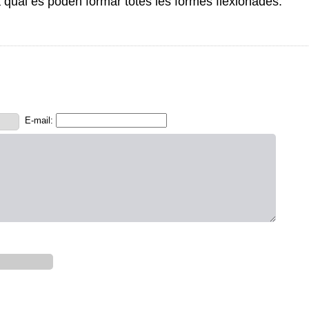
a qual es poden formar totes les formes flexionades.
E-mail: