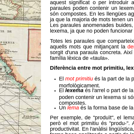
aquest significat o per introduir
paraules poden contenir un lexem
són compostes. En les llengües ag
ja que la majoria de mots tenen un 
Les paraules anomenades buides
lexema, ja que no poden funcionar
Totes les paraules que comparte
aquells mots que mitjançant la
de
sorgit d'una paraula concreta. Aix
família lèxica de «taula».
Diferència entre mot primitiu, le
El
mot primitiu
és la part de la 
morfològicament.
El
lexema
és l'arrel o part de l
poden contenir un lexema si són
compostes.
Un
lema
és la forma base de la
Per exemple, de "produït", el lema
però el mot primitiu és "produ-".
productivitat. En l'anàlisi lingüíst