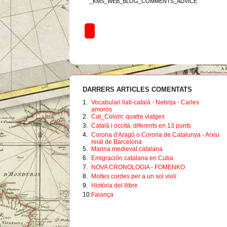
_KMS_WEB_BLOG_COMMENTS_ADVICE
DARRERS ARTICLES COMENTATS
1.
Vocabulari llatí-català - Nebrija - Carles
amorós
2.
Cat_Colom: quatre viatges
3.
Català i occità, diferents en 13 punts
4.
Corona d'Aragó o Corona de Catalunya - Arxiu
reial de Barcelona
5.
Marina medieval catalana
6.
Emigración catalana en Cuba
7.
NOVA CRONOLOGIA - FOMENKO
8.
Moltes cordes per a un sol violí
9.
Història del llibre
10.
Faiança