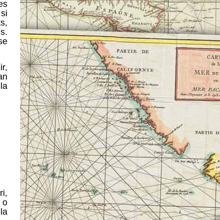
es
si
s,
s.
se
ir,
an
la
i,
 o
la