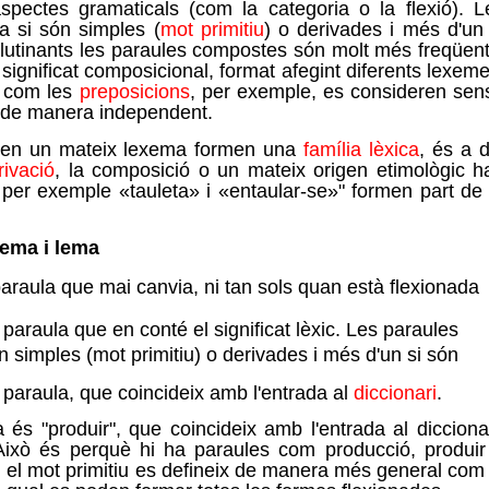
 aspectes gramaticals (com la categoria o la flexió). L
a si són simples (
mot primitiu
) o derivades i més d'un 
lutinants les paraules compostes són molt més freqüent
significat composicional, format afegint diferents lexeme
, com les
preposicions
, per exemple, es consideren sen
 de manera independent.
ixen un mateix lexema formen una
família lèxica
, és a d
rivació
, la composició o un mateix origen etimològic h
í per exemple «tauleta» i «entaular-se»" formen part de 
xema i lema
paraula que mai canvia, ni tan sols quan està flexionada
a paraula que en conté el significat lèxic. Les paraules
 simples (mot primitiu) o derivades i més d'un si són
 paraula, que coincideix amb l'entrada al
diccionari
.
 és "produir", que coincideix amb l'entrada al diccionar
 Això és perquè hi ha paraules com producció, produir
ica, el mot primitiu es defineix de manera més general com 