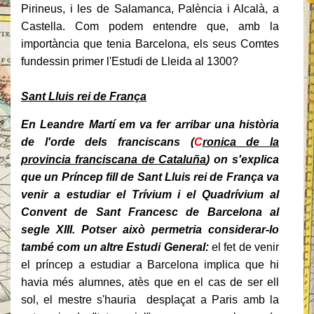
Pirineus, i les de Salamanca, Palència i Alcalà, a
Castella. Com podem entendre que, amb la
importància que tenia Barcelona, els seus Comtes
fundessin primer l'Estudi de Lleida al 1300?
Sant Lluis rei de França
En Leandre Martí em va fer arribar una història
de l'orde dels franciscans (
C
ronica de la
provincia franciscana de Cataluña
) on s'explica
que un Príncep fill de Sant Lluis rei de França va
venir a estudiar el Trívium i el Quadrívium al
Convent de Sant Francesc de Barcelona al
segle XIII. Potser això permetria considerar-lo
també com un altre Estudi General:
el fet de venir
el príncep a estudiar a Barcelona implica que hi
havia més alumnes, atès que en el cas de ser ell
sol, el mestre s'hauria desplaçat a Paris amb la