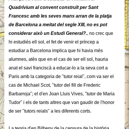
Quadrívium al convent construït per Sant
Francesc amb les seves mans arran de la platja
de Barcelona a meitat del segle XIII, no es pot
considerar això un Estudi General?.
.
no crec que
hi estudiés ell sol, el fet de venir el príncep a
estudiar a Barcelona implica que hi havia més
alumnes, atès que en el cas de ser ell sol, hauria
anat el savi franciscà a educar-lo a la seva cort a
Paris amb la categoria de "tutor reial", com va ser el
cas de Michael Scot, "tutor del fill de Frederic
Barbarroja"; el d'en Joan Lluis Vives, "tutor de Maria
Tudor" i els de tants altres que van gaudir de l'honor
de ser "tutors reials" a les diferents corts.
La teoria d'en Bilbeny de la censura de la història