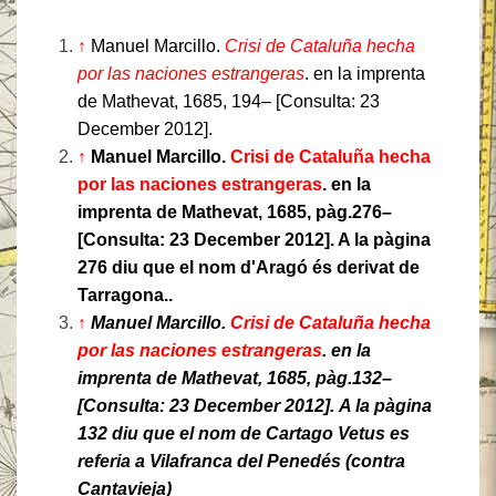
↑
Manuel Marcillo.
Crisi de Cataluña hecha
por las naciones estrangeras
. en la imprenta
de Mathevat, 1685, 194– [Consulta: 23
December 2012].
↑
Manuel Marcillo.
Crisi de Cataluña hecha
por las naciones estrangeras
. en la
imprenta de Mathevat, 1685, pàg.276–
[Consulta: 23 December 2012].
A la pàgina
276 diu que el nom d'Aragó és derivat de
Tarragona..
↑
Manuel Marcillo.
Crisi de Cataluña hecha
por las naciones estrangeras
. en la
imprenta de Mathevat, 1685, pàg.132–
[Consulta: 23 December 2012].
A la pàgina
132 diu que el nom de Cartago Vetus es
referia a Vilafranca del Penedés (contra
Cantavieja)