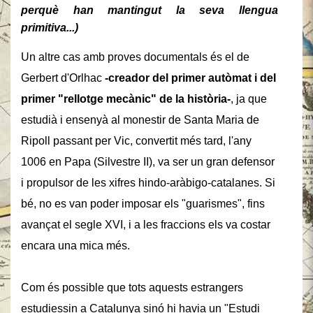
perquè han mantingut la seva llengua
primitiva...)
Un altre cas amb proves documentals és el de
Gerbert d'Orlhac
-creador del primer autòmat i del
primer "rellotge mecànic" de la història-
, ja que
estudià i ensenyà al monestir de Santa Maria de
Ripoll passant per Vic, convertit més tard, l'any
1006 en Papa (Silvestre II), va ser un gran defensor
i propulsor de les xifres hindo-aràbigo-catalanes. Si
bé, no es van poder imposar els "guarismes", fins
avançat el segle XVI, i a les fraccions els va costar
encara una mica més.
Com és possible que tots aquests estrangers
estudiessin a Catalunya sinó hi havia un "Estudi