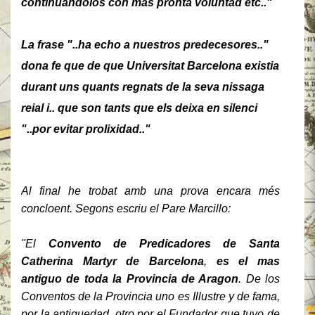
continuandolos con mas pronta voluntad etc.."
La frase "..ha echo a nuestros predecesores.."
dona fe que de que Universitat Barcelona existia
durant uns quants regnats de la seva nissaga
reial i.. que son tants que els deixa en silenci
"..por evitar prolixidad.."
Al final he trobat amb una prova encara més
concloent. Segons escriu el Pare Marcillo:
"El
Convento de Predicadores de Santa
Catherina Martyr de Barcelona
,
es el mas
antiguo de toda la Provincia de Aragon
. De los
Conventos de la Provincia uno es Illustre y de fama,
por la antiguedad, otro por el Fundador que tuvo de