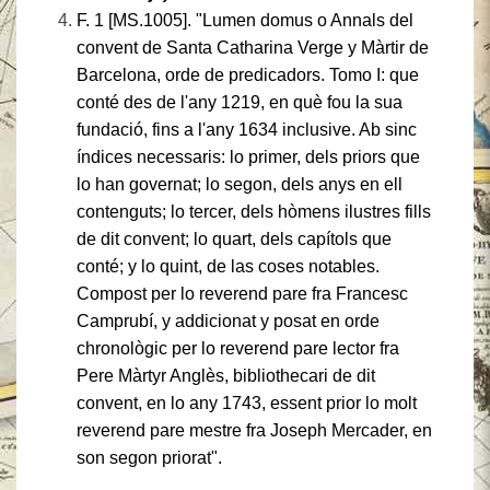
F. 1 [MS.1005]. "Lumen domus o Annals del
convent de Santa Catharina Verge y Màrtir de
Barcelona, orde de predicadors. Tomo I: que
conté des de l'any 1219, en què fou la sua
fundació, fins a l'any 1634 inclusive. Ab sinc
índices necessaris: lo primer, dels priors que
lo han governat; lo segon, dels anys en ell
contenguts; lo tercer, dels hòmens ilustres fills
de dit convent; lo quart, dels capítols que
conté; y lo quint, de las coses notables.
Compost per lo reverend pare fra Francesc
Camprubí, y addicionat y posat en orde
chronològic per lo reverend pare lector fra
Pere Màrtyr Anglès, bibliothecari de dit
convent, en lo any 1743, essent prior lo molt
reverend pare mestre fra Joseph Mercader, en
son segon priorat".