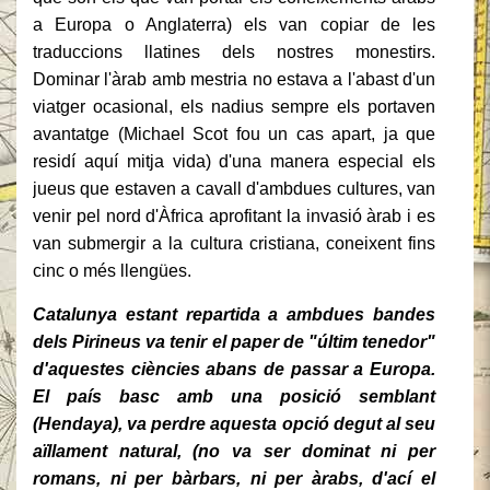
a Europa o Anglaterra) els van copiar de les
traduccions llatines dels nostres monestirs.
Dominar l'àrab amb mestria no estava a l'abast d'un
viatger ocasional, els nadius sempre els portaven
avantatge (Michael Scot fou un cas apart, ja que
residí aquí mitja vida) d'una manera especial els
jueus que estaven a cavall d'ambdues cultures, van
venir pel nord d'Àfrica aprofitant la invasió àrab i es
van submergir a la cultura cristiana, coneixent fins
cinc o més llengües.
Catalunya estant repartida a ambdues bandes
dels Pirineus va tenir el paper de "últim tenedor"
d'aquestes ciències abans de passar a Europa.
El país basc amb una posició semblant
(Hendaya), va perdre aquesta opció degut al seu
aïllament natural, (no va ser dominat ni per
romans, ni per bàrbars, ni per àrabs, d'ací el