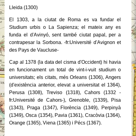
Lleida (1300)
El 1303, a la ciutat de Roma es va fundar el
Studium urbis o La Sapienza; el mateix any es
funda el d'Avinyó, sent també ciutat papal, per a
contrapesar la Sorbona. -fr:Université d'Avignon et
des Pays de Vaucluse-
Cap al 1378 (la data del cisma d'Occident) hi havia
en funcionament un total de vint-i-vuit studium o
universitats; els citats, més Orleans (1306), Angers
(d'existència anterior, elevat a universitat el 1364),
Perusa (1308), Treviso (1318), Cahors (1332 -
fr:Université de Cahors-), Grenoble, (1339), Pisa
(1343), Praga (1347), Florència (1349), Perpinyà
(1349), Osca (1354), Pavia (1361), Cracòvia (1364),
Orange (1365), Viena (1365) i Pécs (1367).