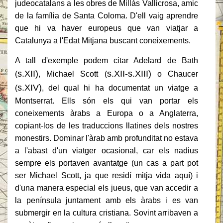
judeocatalans a les obres de Millàs Vallicrosa, amic
de la família de Santa Coloma. D'ell vaig aprendre
que hi va haver europeus que van viatjar a
Catalunya a l'Edat Mitjana buscant coneixements.
A tall d'exemple podem citar Adelard de Bath
s.XII
)
s.XII-s.XIII
)
(
, Michael Scott
(
o Chaucer
s.XIV
)
(
, del qual hi ha documentat un viatge a
Montserrat. Ells són els qui van portar els
coneixements àrabs a Europa o a Anglaterra,
copiant-los de les traduccions llatines dels nostres
monestirs. Dominar l'àrab amb profunditat no estava
a l'abast d'un viatger ocasional, car els nadius
sempre els portaven avantatge (un cas a part pot
ser Michael Scott, ja que residí mitja vida aquí) i
d'una manera especial els jueus, que van accedir a
la península juntament amb els àrabs i es van
submergir en la cultura cristiana. Sovint arribaven a