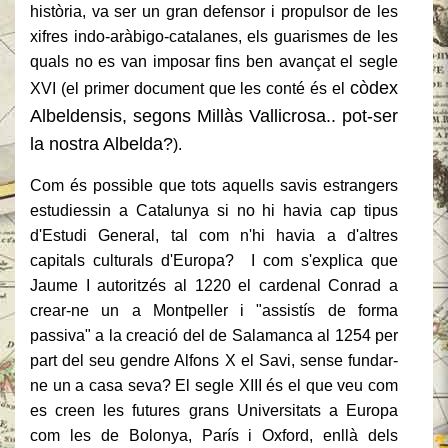
història, va ser un gran defensor i propulsor de les
xifres indo-aràbigo-catalanes, els guarismes de les
quals no es van imposar fins ben avançat el segle
còdex
XVI (el primer document que les conté és el
Albeldensis, segons Millàs Vallicrosa.. pot-ser
la nostra Albelda?
).
Com és possible que tots aquells savis estrangers
estudiessin a Catalunya si no hi havia cap tipus
d'Estudi General, tal com n'hi havia a d'altres
capitals culturals d'Europa? I com s'explica que
Jaume I autoritzés al 1220 el cardenal Conrad a
crear-ne un a Montpeller i "assistís de forma
passiva" a la creació del de Salamanca al 1254 per
part del seu gendre Alfons X el Savi, sense fundar-
ne un a casa seva? El segle XIII és el que veu com
es creen les futures grans Universitats a Europa
com les de Bolonya, París i Oxford, enllà dels