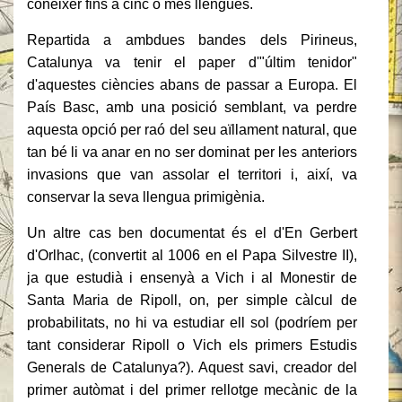
conèixer fins a cinc o més llengües.
Repartida a ambdues bandes dels Pirineus,
Catalunya va tenir el paper d'"últim tenidor"
d'aquestes ciències abans de passar a Europa. El
País Basc, amb una posició semblant, va perdre
aquesta opció per raó del seu aïllament natural, que
tan bé li va anar en no ser dominat per les anteriors
invasions que van assolar el territori i, així, va
conservar la seva llengua primigènia.
Un altre cas ben documentat és el d'En Gerbert
d'Orlhac, (convertit al 1006 en el Papa Silvestre II),
ja que estudià i ensenyà a Vich i al Monestir de
Santa Maria de Ripoll, on, per simple càlcul de
probabilitats, no hi va estudiar ell sol (podríem per
tant considerar Ripoll o Vich els primers Estudis
Generals de Catalunya?). Aquest savi, creador del
primer autòmat i del primer rellotge mecànic de la