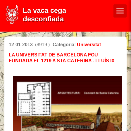
La vaca cega
desconfiada
12-01-2013
(8919 )
Categoria:
Universitat
LA UNIVERSITAT DE BARCELONA FOU
FUNDADA EL 1219 A STA.CATERINA - LLUÍS IX