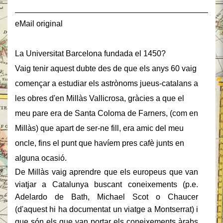
______________________________________________
eMail original
La Universitat Barcelona fundada el 1450?
Vaig tenir aquest dubte des de que els anys 60 vaig
començar a estudiar els astrònoms jueus-catalans a
les obres d'en Millàs Vallicrosa, gràcies a que el
meu pare era de Santa Coloma de Farners, (com en
Millàs) que apart de ser-ne fill, era amic del meu
oncle, fins el punt que havíem pres cafè junts en
alguna ocasió.
De Millàs vaig aprendre que els europeus que van
viatjar a Catalunya buscant coneixements (p.e.
Adelardo de Bath, Michael Scot o Chaucer
(d'aquest hi ha documentat un viatge a Montserrat) i
que són els que van portar els coneixements àrabs