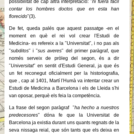
possibilitat de cap altra interpretació: "
ni fuera fàcil
contar los hombres doctos que en esta han
florecido
"(3).
De fet, queda palés que aquest passatge -en el
moment en què el rei vol crear l'Estudi de
Medicina- es refereix a la "Universitat", i no pas als
"
subditos
" i "
sus averes
" del primer paràgraf, que
només serveix de pròleg del segon, és a dir
"
Universitat
" en sentit d'Estudi General, ja que és
un fet reconegut oficialment per la historiografia,
que , cap al 1401, Martí l'Humà va intentar crear un
Estudi de Medicina a Barcelona i els de Lleida s'hi
van oposar, perquè els feia la competència.
La frase del segon paràgraf "
ha hecho a nuestros
predecesores
" dóna fe que la Universitat de
Barcelona ja existia durant uns quants regnats de la
seva nissaga reial, que són tants que els deixa en