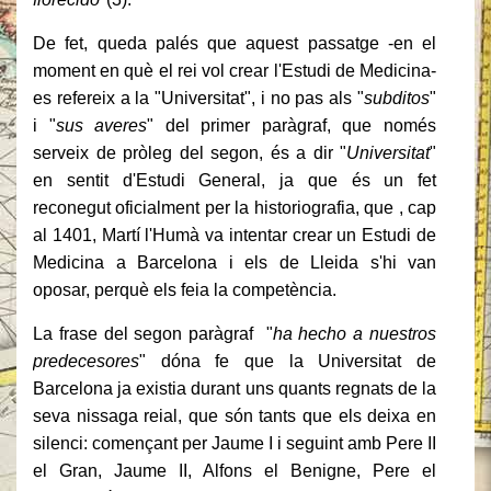
De fet, queda palés que aquest passatge -en el
moment en què el rei vol crear l'Estudi de Medicina-
es refereix a la "Universitat", i no pas als "
subditos
"
i "
sus averes
" del primer paràgraf, que només
serveix de pròleg del segon, és a dir "
Universitat
"
en sentit d'Estudi General, ja que és un fet
reconegut oficialment per la historiografia, que , cap
al 1401, Martí l'Humà va intentar crear un Estudi de
Medicina a Barcelona i els de Lleida s'hi van
oposar, perquè els feia la competència.
La frase del segon paràgraf "
ha hecho a nuestros
predecesores
" dóna fe que la Universitat de
Barcelona ja existia durant uns quants regnats de la
seva nissaga reial, que són tants que els deixa en
silenci: començant per Jaume I i seguint amb Pere II
el Gran, Jaume II, Alfons el Benigne, Pere el