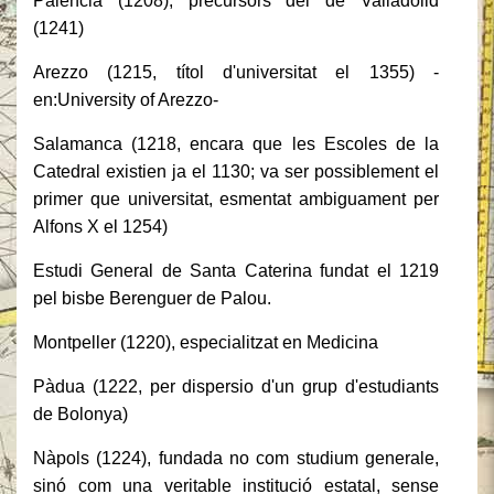
Palència (1208), precursors del de Valladolid
(1241)
Arezzo (1215, títol d'universitat el 1355) -
en:University of Arezzo-
Salamanca (1218, encara que les Escoles de la
Catedral existien ja el 1130; va ser possiblement el
primer que universitat, esmentat ambiguament per
Alfons X el 1254)
Estudi General de Santa Caterina fundat el 1219
pel bisbe Berenguer de Palou.
Montpeller (1220), especialitzat en Medicina
Pàdua (1222, per dispersio d'un grup d'estudiants
de Bolonya)
Nàpols (1224), fundada no com studium generale,
sinó com una veritable institució estatal, sense