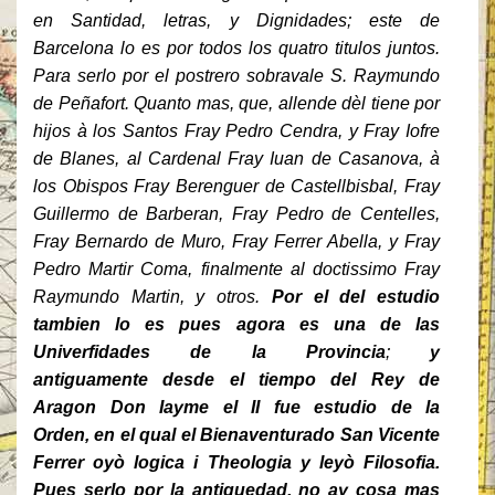
en Santidad, letras, y Dignidades; este de
Barcelona lo es por todos los quatro titulos juntos.
Para serlo por el postrero sobravale S. Raymundo
de Peñafort. Quanto mas, que, allende dèl tiene por
hijos à los Santos Fray Pedro Cendra, y Fray Iofre
de Blanes, al Cardenal Fray Iuan de Casanova, à
los Obispos Fray Berenguer de Castellbisbal, Fray
Guillermo de Barberan, Fray Pedro de Centelles,
Fray Bernardo de Muro, Fray Ferrer Abella, y Fray
Pedro Martir Coma, finalmente al doctissimo Fray
Raymundo Martin, y otros.
Por el del estudio
tambien lo es pues agora es una de las
Univerfidades de la Provincia
;
y
antiguamente desde el tiempo del Rey de
Aragon Don Iayme el II fue estudio de la
Orden, en el qual el Bienaventurado San Vicente
Ferrer oyò logica i Theologia y leyò Filosofia.
Pues serlo por la antiguedad, no ay cosa mas