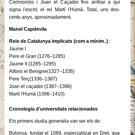
Cerimoniós i Joan el Caçador fins arribar a qui
signa l'escrit, el rei Martí l'Humà. Total, uns dos-
cents anys, aproximadament.
Manel Capdevila
Reis de Catalunya implicats (com a mínim..)
:
Jaume I
Pere el Gran (1276–1285)
Jaume II (1285–1295)
Alfons el Benigne(1327–1336)
Pere Terç(1336–1387)
Joan el caçador (1387–1396)
Martí l'Humà (1396–1410)
Cronologia d'universitats relacionades
Els primers studia generalia van ser els de:
Bolonya, fundat el 1089, especialitzat en Dret, que