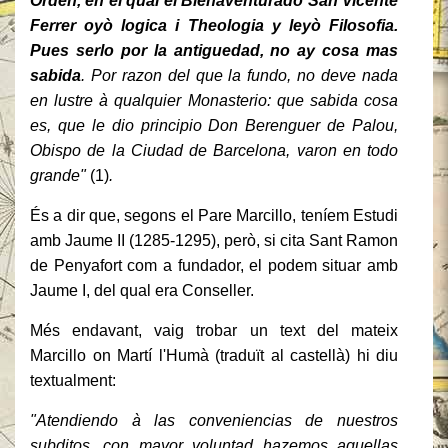
Orden, en el qual el Bienaventurado San Vicente
Ferrer oyò logica i Theologia y leyò Filosofia.
Pues serlo por la antiguedad, no ay cosa mas
sabida
. Por razon del que la fundo, no deve nada
en lustre à qualquier Monasterio: que sabida cosa
es, que le dio principio Don Berenguer de Palou,
Obispo de la Ciudad de Barcelona, varon en todo
grande"
(1)
.
És a dir que, segons el Pare Marcillo, teníem Estudi
amb Jaume II (1285-1295), però, si cita Sant Ramon
de Penyafort com a fundador, el podem situar amb
Jaume I, del qual era Conseller.
Més endavant, vaig trobar un text del mateix
Marcillo on Martí l'Humà (traduït al castellà) hi diu
textualment:
"Atendiendo à las conveniencias de nuestros
subditos, con mayor voluntad hazemos aquellas