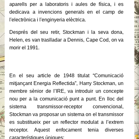
aparells per a laboratoris i aules de física, i es
dedicava a invencions generals en el camp de
l'electrònica i l'enginyeria elèctrica.
Després del seu retir, Stockman i la seva dona,
Helen, es van traslladar a Dennis, Cape Cod, on va
morir el 1991.
En el seu
article de 1948 titulat “Comunicació
mitjançant Energia Reflectida”
,
Harry Stockman
, un
membre sènior de l’IRE, va introduir un concepte
nou per a la comunicació punt a punt. En lloc del
sistema transmissor-receptor convencional,
Stockman va proposar un sistema on el
transmissor
es substitueix per un reflector modulat
a l’extrem
receptor. Aquest enfocament tenia diverses
característiques úniques: