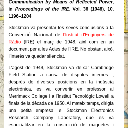
Communication by Means of Reflected Power
,
in
Proceedings of the IRE
, Vol. 36 (1948), 10,
1196–1204
Stockman va presentar les seves conclusions a la
Convenció Nacional de
l'Institut d'Enginyers de
Ràdio
(IRE) el març de 1948, així com en un
document per a les Actes de l'IRE. No obstant això,
l'interès va quedar silenciat.
L'agost de 1948, Stockman va deixar Cambridge
Field Station a causa de disputes internes i,
després de diverses posicions en la indústria
electrònica, es va convertir en professor al
Merrimack College i a l'Institut Tecnològic Lowell a
finals de la dècada de 1950. Al mateix temps, dirigia
una petita empresa, el Stockman Electronics
Research Company Laboratory, que es va
especialitzar en la construcció de maquetes i