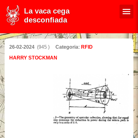
La vaca cega
desconfiada
26-02-2024
(945 )
Categoria:
RFID
HARRY STOCKMAN