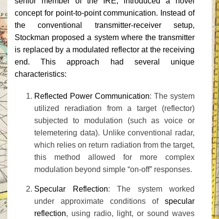
senior member of the IRE, introduced a novel
concept for point-to-point communication. Instead of
the conventional transmitter-receiver setup,
Stockman proposed a system where the
transmitter
is replaced by a modulated reflector
at the receiving
end. This approach had several unique
characteristics:
Reflected Power Communication
: The system
utilized reradiation from a target (reflector)
subjected to modulation (such as voice or
telemetering data). Unlike conventional radar,
which relies on return radiation from the target,
this method allowed for more complex
modulation beyond simple “on-off” responses.
Specular Reflection
: The system worked
under approximate conditions of
specular
reflection
, using radio, light, or sound waves