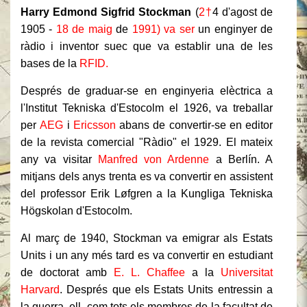
Harry Edmond Sigfrid Stockman
(
2
†
4 d'agost de
1905 -
18 de maig
de
1991
) va ser
un enginyer de
ràdio i inventor suec que va establir una de les
bases de la
RFID.
Després de graduar-se en enginyeria elèctrica a
l'Institut Tekniska d'Estocolm el 1926, va treballar
per
AEG
i
Ericsson
abans de convertir-se en editor
de la revista comercial "Ràdio" el 1929. El mateix
any va visitar
Manfred von Ardenne
a Berlín. A
mitjans dels anys trenta es va convertir en assistent
del professor Erik Løfgren a la Kungliga Tekniska
Högskolan d'Estocolm.
Al març de 1940, Stockman va emigrar als Estats
Units i un any més tard es va convertir en estudiant
de doctorat amb
E. L. Chaffee
a la
Universitat
Harvard
. Després que els Estats Units entressin a
la guerra, ell, com tots els membres de la facultat de