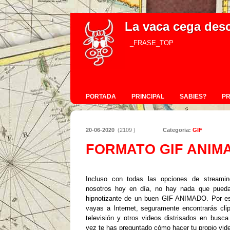
La vaca cega des
_FRASE_TOP
PORTADA
PRINCIPAL
SABIES?
P
20-06-2020
(2109 )
Categoria:
GIF
FORMATO GIF ANIMA
Incluso
con todas las opciones de streamin
nosotros hoy en día, no hay nada que pueda 
hipnotizante de un buen GIF ANIMADO.
Por e
vayas a Internet, seguramente encontrarás cli
televisión y otros videos distrisados en busca
vez te has preguntado cómo hacer tu propio vide