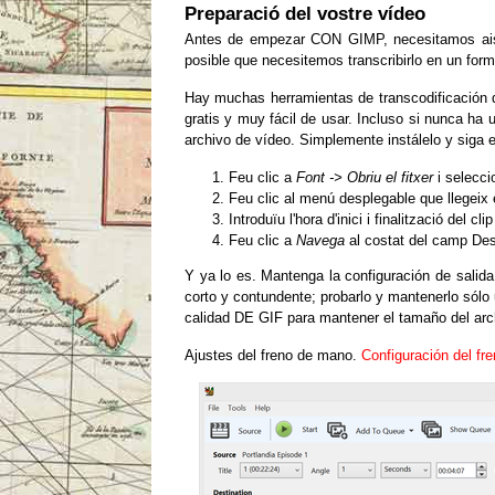
Preparació del vostre vídeo
Antes de empezar CON GIMP, necesitamos aisla
posible que necesitemos transcribirlo en un fo
Hay muchas herramientas de transcodificación d
gratis y muy fácil de usar.
Incluso
si nunca ha u
archivo de vídeo.
Simplemente instálelo y siga 
Feu clic a
Font -> Obriu el fitxer
i selecci
Feu clic al menú desplegable que llegeix 
Introduïu l'hora d'inici i finalització del
Feu clic a
Navega
al costat del camp Dest
Y ya lo es.
Mantenga la configuración de salid
corto y contundente; probarlo y mantenerlo sól
calidad DE GIF para mantener el tamaño del arc
Ajustes del freno de mano.
Configuración del fr