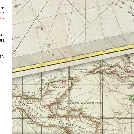
 el
 un
2.6
ser
ara
) y
lip