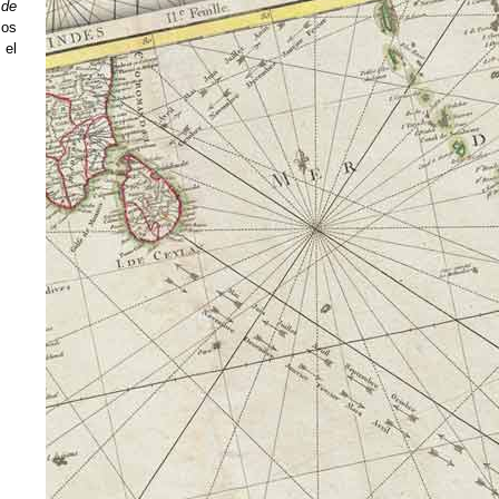
 de
los
 el