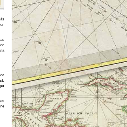
más
ten
las
 de
rla
 de
st.
gar
las
one