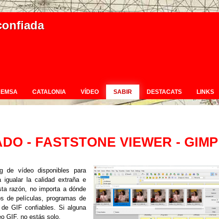
confiada
REMSA
CATALONIA
VÍDEO
SABIR
DESTACATS
LINKS
DO - FASTSTONE VIEWER - GIMP
g de vídeo disponibles para
igualar la calidad extraña e
sta razón, no importa a dónde
ps de películas, programas de
 de GIF confiables.
Si alguna
o GIF, no estás solo.