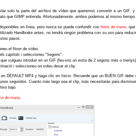
r solo la parte del archivo de vídeo que queremos convertir a un GIF, y
rmato que GIMP entienda.
Afortunadamente, ambos podemos al mismo tiempo.
isponibles en línea, pero nunca se puede confundir con
freno de mano,
que
tilizado Handbrake antes, no tendrá ningún problema con su uso para reducir
estos pasos:
oneu el fitxer de vídeo.
els
capítols
i seleccioneu "Segons".
 clip que vulgueu introduir en un GIF (feu-vos un extra de 2 segons més o menys)
inació i seleccioneu on voleu desar el clip.
a en DEFAULT MP4 y haga clic en Inicio.
Recuerde que un BUEN GIF debe 
o unos segundos.
Cuanto más largo sea el clip, más necesitarás para disminuir
hivo bajo.
eno de mano.