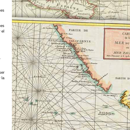
 es
 es
 el
.
ser
 la