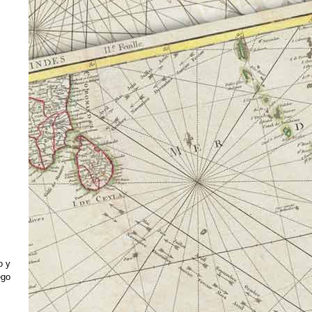
o y
ego