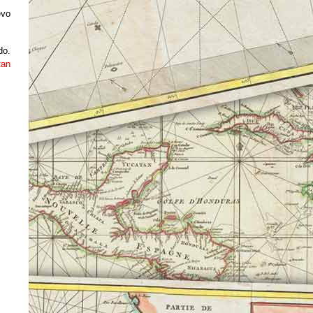
evo
do.
tan