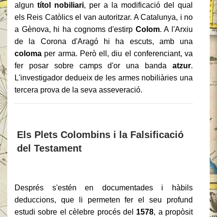
algun
títol nobiliari
, per a la modificació del qual
els Reis Catòlics el van autoritzar. A Catalunya, i no
a Gènova, hi ha cognoms d'estirp
Colom
. A l'Arxiu
de la Corona d'Aragó hi ha escuts, amb una
coloma
per arma. Però ell, diu el conferenciant, va
fer posar sobre camps d'or una banda
atzur
.
L'investigador dedueix de les armes nobiliàries una
tercera prova de la seva asseveració.
Els Plets Colombins i la Falsificació
del Testament
Després s'estén en documentades i hàbils
deduccions, que li permeten fer el seu profund
estudi sobre el cèlebre procés del
1578
, a propòsit