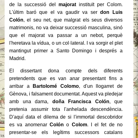
de la successió del
majorat
instituït per Colom.
L'últim baró que el va gaudir va ser
don Luis
Colón
, el seu net, que malgrat els seus diversos
matrimonis, no va deixar successió masculina, sinó
que el majorat va passar a un nebot, perquè
l'heretava la vídua, o un col·lateral. I va sorgir el plet
mantingut primer a Santo Domingo i després a
Madrid.
El dissertant dona compte dels diferents
pretendents que es van anar presentant fins a
arribar a
Bartolomé Colomo
, d'un llogarret de
Gènova, i falsament documentat. Aquest va pledejar
amb una dama,
doña Francisca Colón
, que
pretenia assumir tota l'anhelada descendència.
D'aquí data el dilema de si l'immortal descobridor
es va anomenar
Colón
o
Colom
. I el fet de no
presentar-se els legítims successors catalans