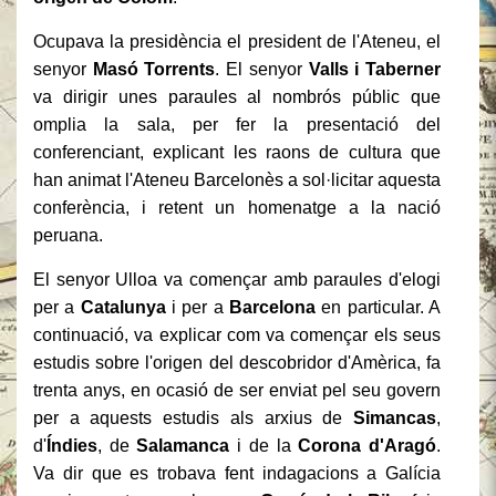
Ocupava la presidència el president de l'Ateneu, el
senyor
Masó Torrents
. El senyor
Valls i Taberner
va dirigir unes paraules al nombrós públic que
omplia la sala, per fer la presentació del
conferenciant, explicant les raons de cultura que
han animat l'Ateneu Barcelonès a sol·licitar aquesta
conferència, i retent un homenatge a la nació
peruana.
El senyor Ulloa va començar amb paraules d'elogi
per a
Catalunya
i per a
Barcelona
en particular. A
continuació, va explicar com va començar els seus
estudis sobre l'origen del descobridor d'Amèrica, fa
trenta anys, en ocasió de ser enviat pel seu govern
per a aquests estudis als arxius de
Simancas
,
d'
Índies
, de
Salamanca
i de la
Corona d'Aragó
.
Va dir que es trobava fent indagacions a Galícia