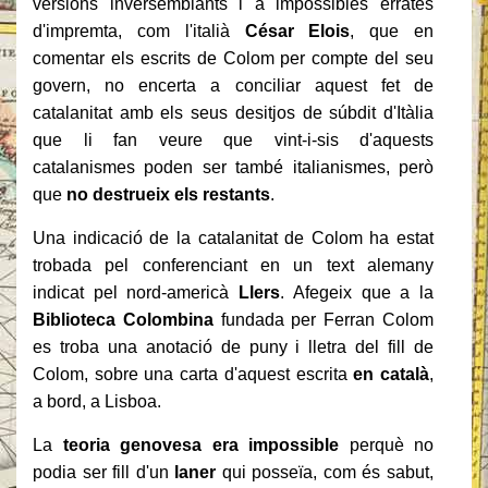
versions inversemblants i a impossibles errates
d'impremta, com l'italià
César Elois
, que en
comentar els escrits de Colom per compte del seu
govern, no encerta a conciliar aquest fet de
catalanitat amb els seus desitjos de súbdit d'Itàlia
que li fan veure que vint-i-sis d'aquests
catalanismes poden ser també italianismes, però
que
no destrueix els restants
.
Una indicació de la catalanitat de Colom ha estat
trobada pel conferenciant en un text alemany
indicat pel nord-americà
Llers
. Afegeix que a la
Biblioteca Colombina
fundada per Ferran Colom
es troba una anotació de puny i lletra del fill de
Colom, sobre una carta d'aquest escrita
en català
,
a bord, a Lisboa.
La
teoria genovesa era impossible
perquè no
podia ser fill d'un
laner
qui posseïa, com és sabut,