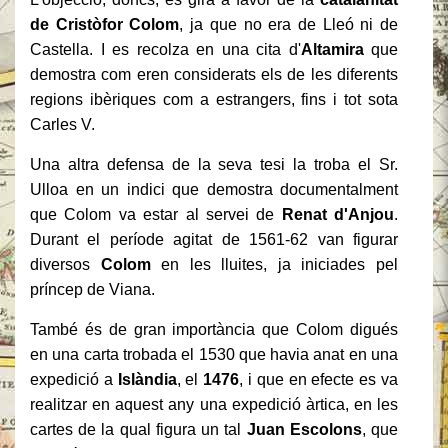
de Cristòfor Colom
, ja que no era de Lleó ni de
Castella. I es recolza en una cita d'
Altamira
que
demostra com eren considerats els de les diferents
regions ibèriques com a estrangers, fins i tot sota
Carles V.
Una altra defensa de la seva tesi la troba el Sr.
Ulloa en un indici que demostra documentalment
que Colom va estar al servei de
Renat d'Anjou
.
Durant el període agitat de 1561-62 van figurar
diversos
Colom
en les lluites, ja iniciades pel
príncep de Viana.
També és de gran importància que Colom digués
en una carta trobada el 1530 que havia anat en una
expedició a
Islàndia
, el
1476
, i que en efecte es va
realitzar en aquest any una expedició àrtica, en les
cartes de la qual figura un tal
Juan Escolons
, que