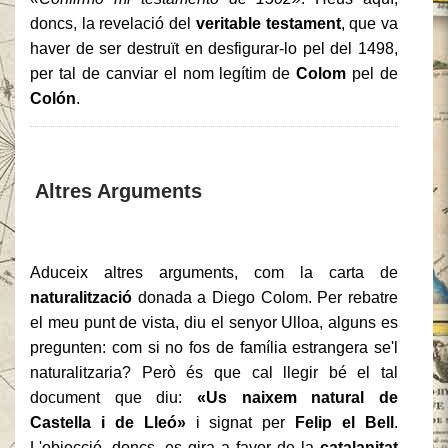
doncs, la revelació del
veritable testament
, que va
haver de ser destruït en desfigurar-lo pel del 1498,
per tal de canviar el nom legítim de
Colom
pel de
Colón
.
Altres Arguments
Aduceix altres arguments, com la carta de
naturalització
donada a Diego Colom. Per rebatre
el meu punt de vista, diu el senyor Ulloa, alguns es
pregunten: com si no fos de família estrangera se'l
naturalitzaria? Però és que cal llegir bé el tal
document que diu:
«Us naixem natural de
Castella i de Lleó»
i signat per
Felip el Bell
.
L'objecció, doncs, es gira a favor de la
catalanitat