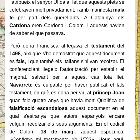
l'atribueix el senyor Ulloa al fet que aquests plets se
celebraven molt privadament, i amb manifesta
mala
fe
per part dels querellants. A Catalunya els
Cardona
eren Cardona i Colom, i aquests havien
de saber el que passava.
Però doña Francisca al·legava el
testament del
1498
, així que s'ha demostrat que aquest document
és
fals
, i que també els italians s'hi van recolzar. El
conferenciant llegeix l'autorització per establir el
majorat, salvant per a aquest cas tota llei.
Navarrete
és culpable per haver publicat el fals
testament, en què es dona per viu al
príncep Joan
quan feia quatre anys que havia mort. Qualifica de
falsificació escandalosa
aquest document en el
qual s'estranya que autors espanyols encara
vulguin recolzar els seus arguments. En el codicil
de Colom -
18 de maig
-, aquest especifica:
«Confirmo mi testamento de 1502»
. Heus aquí,