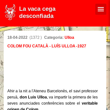
La vaca cega
desconfiada
18-04-2022
(1372 )
Categoria:
Ulloa
COLOM FOU CATALÀ - LUÍS ULLOA -1927
Conferència de Don Luís Ulloa
Ahir a la nit a l'Ateneu Barcelonès, el savi professor
peruà,
don Luis Ulloa
, va impartir la primera de les
seves anunciades conferències sobre el
veritable
origen de Colom
.