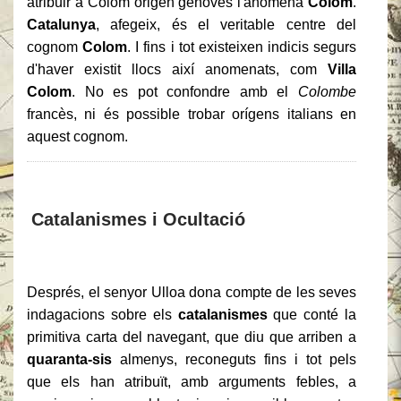
atribuir a Colom origen genovès l'anomena
Colom
.
Catalunya
, afegeix, és el veritable centre del
cognom
Colom
. I fins i tot existeixen indicis segurs
d'haver existit llocs així anomenats, com
Villa
Colom
. No es pot confondre amb el
Colombe
francès, ni és possible trobar orígens italians en
aquest cognom.
Catalanismes i Ocultació
Després, el senyor Ulloa dona compte de les seves
indagacions sobre els
catalanismes
que conté la
primitiva carta del navegant, que diu que arriben a
quaranta-sis
almenys, reconeguts fins i tot pels
que els han atribuït, amb arguments febles, a