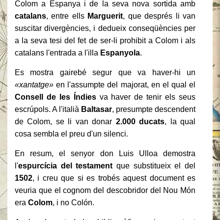
Colom a Espanya i de la seva nova sortida amb
catalans
, entre ells
Marguerit
, que després li van
suscitar divergències, i dedueix conseqüències per
a la seva tesi del fet de ser-li prohibit a Colom i als
catalans l'entrada a l'illa
Espanyola
.
Es mostra gairebé segur que va haver-hi un
«xantatge»
en l'assumpte del majorat, en el qual el
Consell de les Índies
va haver de tenir els seus
escrúpols. A l'italià
Baltasar
, presumpte descendent
de Colom, se li van donar
2.000 ducats
, la qual
cosa sembla el preu d'un silenci.
En resum, el senyor don Luis Ulloa demostra
l'
espurcícia del testament
que substitueix el del
1502
, i creu que si es trobés aquest document es
veuria que el cognom del descobridor del Nou Món
era
Colom
, i no Colón.