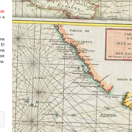
 de
s a
una
 El
una
pot
na.