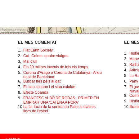
EL MÉS COMENTAT
EL MÉS
1.
Flat Earth Society
1.
Histò
2.
Cat_Colom: quatre viatges
2.
Mape
3.
Mal d'ull
3.
Ratha
4.
Els 20 millors invents de tots els temps
4.
Artic
5.
Corona d'Aragó o Corona de Catalunya - Arxiu
5.
La Ra
reial de Barcelona
6.
Buscar tres pèls al gat
6.
Pany 
7.
El ciao italiano i el siau catalán
7.
El ga
Navar
8.
Efecte Coanda
8.
Comte
9.
FRANCESC ALBÓ DE RODAS - PRIMER EN
9.
Històr
EMPRAR UNA 'CATENA A POPA'
10.
La fal·làcia de la sortida de Palos o d'altres
10.
Illumi
llocs de l'estret