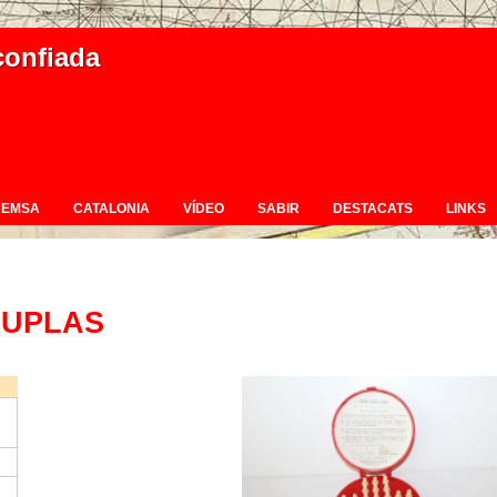
confiada
REMSA
CATALONIA
VÍDEO
SABIR
DESTACATS
LINKS
GUPLAS