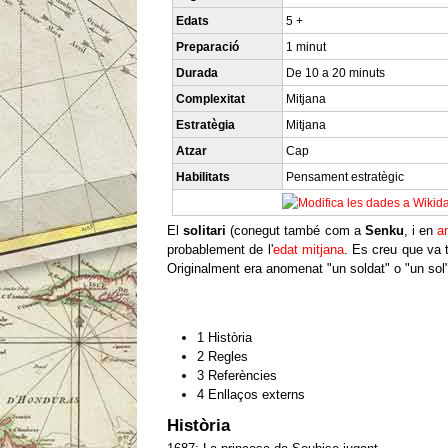
Edats
5 +
Preparació
1 minut
Durada
De 10 a 20 minuts
Complexitat
Mitjana
Estratègia
Mitjana
Atzar
Cap
Habilitats
Pensament estratègic
El
solitari
(conegut també com a
Senku
, i en
a
probablement de l'
edat mitjana
. Es creu que va 
Originalment era anomenat "un soldat" o "un sol",
Contingut
1
Història
2
Regles
3
Referències
4
Enllaços externs
Història