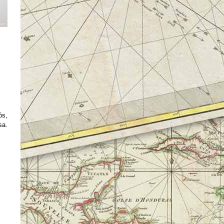
ós,
sa.