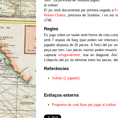
1687: La princesa de Soubise jugant
al solitari
El joc està documentat per primera vegada a
F
Rohan-Chabot
, princesa de Soubise, i va ser 
1746.
Regles
Es juga sobre un tauler amb forma de creu comp
amb 7 espais de llarg (que poden ser intersecci
jugador disposa de 32 peces. A l'inici del joc 
peça per torn. Les peces només poden moure's c
capturar
ortogonalment
, mai en diagonal. Així
L'objectiu del joc és eliminar totes les peces, de
Referències
Solitari (1 jugador)
Enllaços externs
Programa de codi lliure per jugar al solitari