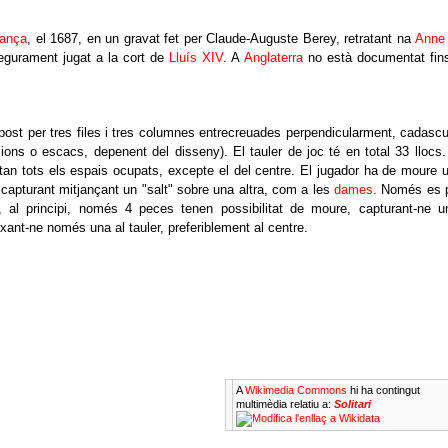
rança
, el 1687, en un gravat fet per Claude-Auguste Berey, retratant na
Anne
segurament jugat a la cort de
Lluís XIV
. A
Anglaterra
no està documentat fin
ost per tres files i tres columnes entrecreuades perpendicularment, cadasc
ons o escacs, depenent del disseny). El tauler de joc té en total 33 llocs.
estan tots els espais ocupats, excepte el del centre. El jugador ha de moure 
apturant mitjançant un "salt" sobre una altra, com a les
dames
. Només es 
, al principi, només 4 peces tenen possibilitat de moure, capturant-ne u
ixant-ne només una al tauler, preferiblement al centre.
A
Wikimedia Commons
hi ha contingut
multimèdia relatiu a:
Solitari