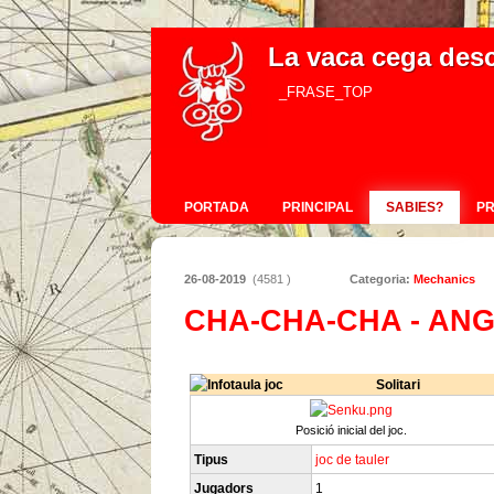
La vaca cega des
_FRASE_TOP
PORTADA
PRINCIPAL
SABIES?
P
26-08-2019
(4581 )
Categoria:
Mechanics
CHA-CHA-CHA - AN
Solitari
Posició inicial del joc.
Tipus
joc de tauler
Jugadors
1