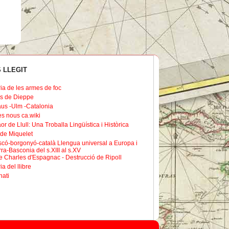
 LLEGIT
ria de les armes de foc
s de Dieppe
us -Ulm -Catalonia
les nous ca.wiki
or de Llull: Una Troballa Lingüística i Històrica
de Miquelet
scó-borgonyó-català Llengua universal a Europa i
ra-Basconia del s.XIII al s.XV
 Charles d'Espagnac - Destrucció de Ripoll
ia del llibre
nati