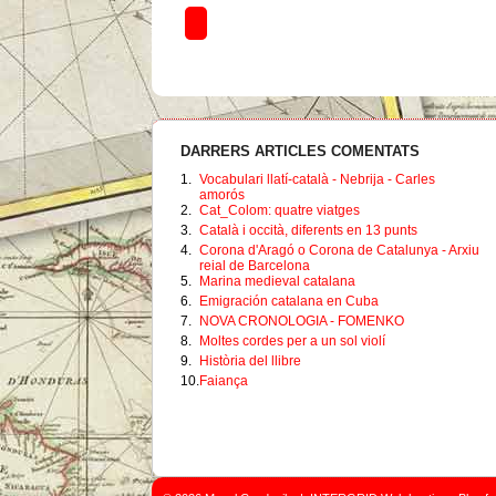
DARRERS ARTICLES COMENTATS
1.
Vocabulari llatí-català - Nebrija - Carles
amorós
2.
Cat_Colom: quatre viatges
3.
Català i occità, diferents en 13 punts
4.
Corona d'Aragó o Corona de Catalunya - Arxiu
reial de Barcelona
5.
Marina medieval catalana
6.
Emigración catalana en Cuba
7.
NOVA CRONOLOGIA - FOMENKO
8.
Moltes cordes per a un sol violí
9.
Història del llibre
10.
Faiança