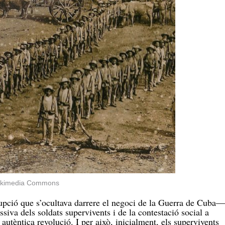
 Wikimedia Commons
upció que s’ocultava darrere el negoci de la Guerra de Cuba—
siva dels soldats supervivents i de la contestació social a
autèntica revolució. I per això, inicialment, els supervivents