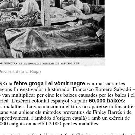
niversitat de la Rioja)
98) la
van massacrar les
febre groga i el vòmit negre
 Segons l’investigador i historiador Francisco Romero Salvadó
 van multiplicar per cinc les baixes causades per les bales i el
icà. L’exèrcit colonial espanyol va patir
:
60.000 baixes
s malalties. La vacuna contra el tifus no apareixeria fins a tre
ans van aplicar els mètodes preventius de Finley Barrés i de
spectivament, i ambdós d’origen català) i amb un exèrcit de
000 caiguts en acció i 2.000 per les malalties.