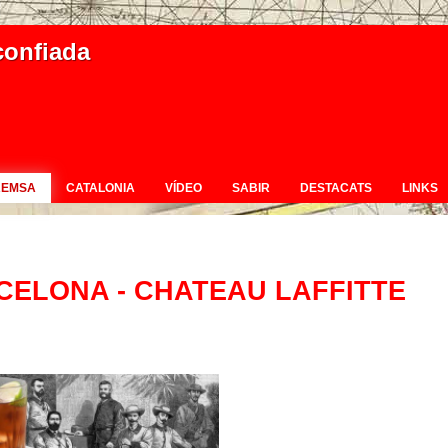
confiada
REMSA
CATALONIA
VÍDEO
SABIR
DESTACATS
LINKS
RCELONA - CHATEAU LAFFITTE