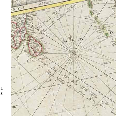
da
ez