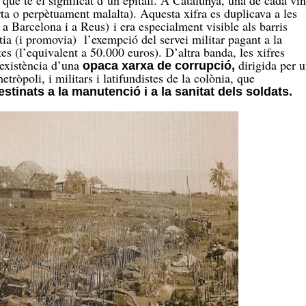
ue té el significat d’un epitafi. A Catalunya, una de cada vin
ta o perpètuament malalta). Aquesta xifra es duplicava a les
 a Barcelona i a Reus) i era especialment visible als barris
tia (i promovia) l’exempció del servei militar pagant a la
s (l’equivalent a 50.000 euros). D’altra banda, les xifres
’existència d’una
dirigida per 
opaca xarxa de corrupció,
etròpoli, i militars i latifundistes de la colònia, que
stinats a la manutenció i a la sanitat dels soldats.