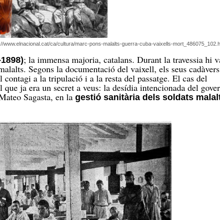
://www.elnacional.cat/ca/cultura/marc-pons-malalts-guerra-cuba-vaixells-mort_486075_102.h
; la immensa majoria, catalans. Durant la travessia hi 
-1898)
alalts. Segons la documentació del vaixell, els seus cadàvers
l contagi a la tripulació i a la resta del passatge. El cas del
 que ja era un secret a veus: la desídia intencionada del gove
s Mateo Sagasta, en la
gestió sanitària dels soldats malal