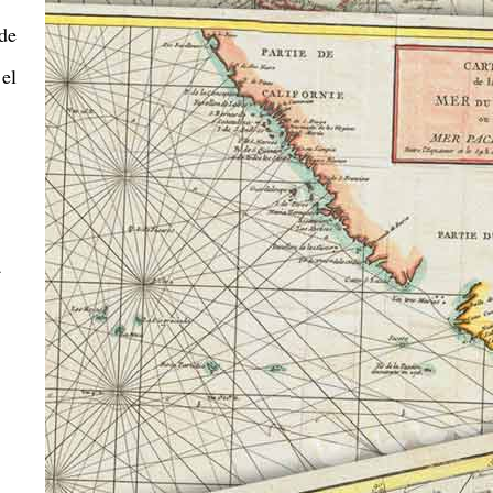
 de
 el
a