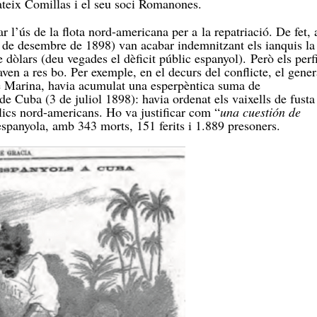
ateix Comillas i el seu soci Romanones.
 l’ús de la flota nord-americana per a la repatriació. De fet, 
 de desembre de 1898) van acabar indemnitzant els ianquis la
 dòlars (deu vegades el dèficit públic espanyol). Però els perfi
ven a res bo. Per exemple, en el decurs del conflicte, el gener
de Marina, havia acumulat una esperpèntica suma de
e Cuba (3 de juliol 1898): havia ordenat els vaixells de fusta
·lics nord-americans. Ho va justificar com “
una cuestión de
espanyola, amb 343 morts, 151 ferits i 1.889 presoners.