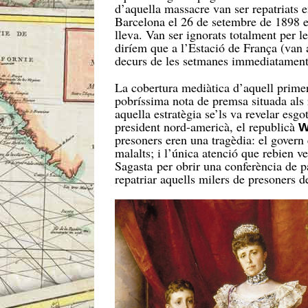
d’aquella massacre van ser repatriats 
Barcelona el 26 de setembre de 1898 en
lleva. Van ser ignorats totalment per les
diríem que a l’Estació de França (van a
decurs de les setmanes immediatament p
La cobertura mediàtica d’aquell primer
pobríssima nota de premsa situada als 
aquella estratègia se’ls va revelar esgo
president nord-americà, el republicà
W
presoners eren una tragèdia: el govern 
malalts; i l’única atenció que rebien v
Sagasta per obrir una conferència de pa
repatriar aquells milers de presoners d