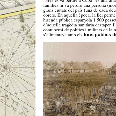
“Més es va perdre a Cuba” és una dita q
famílies hi va perdre una persona (mor
grans ciutats del país (una de cada deu
obrers. En aquella època, la llei perme
hisenda pública espanyola 1.500 pessete
d’aquella tragèdia sanitària destapen l
contuberni de polítics i militars de la m
s’alimentava amb els
fons públics de