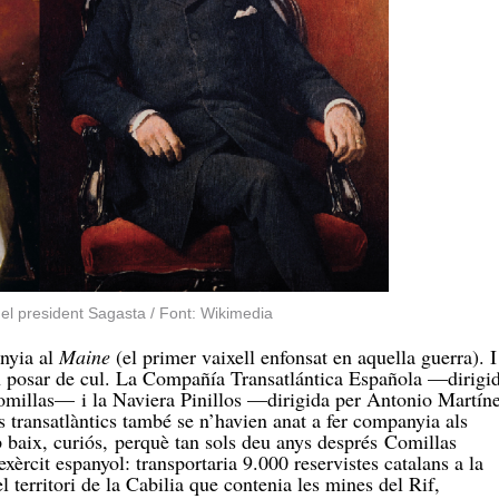
 i el president Sagasta / Font: Wikimedia
nyia al
Maine
(el primer vaixell enfonsat en aquella guerra). I
an posar de cul. La Compañía Transatlántica Española
—dirigi
millas— i la Naviera Pinillos —dirigida per Antonio Martín
s transatlàntics també se n’havien anat a fer companyia als
p baix, curiós, perquè tan sols deu anys després Comillas
’exèrcit espanyol: transportaria 9.000 reservistes catalans a la
territori de la Cabilia que contenia les mines del Rif,