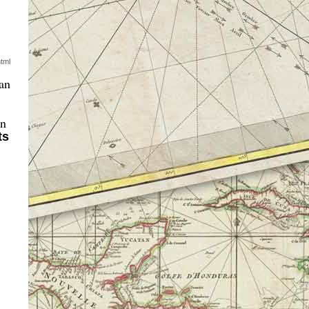
tml
van
rn
ts