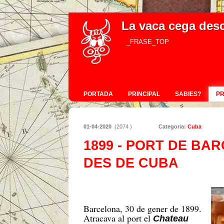
La vaca cega des
_FRASE_TOP
PORTADA
PRINCIPAL
SABIES?
P
01-04-2020
(2074 )
Categoria:
Cuba
1899 - PORT DE BA
DES DE CUBA
Barcelona, 30 de gener de 1899.
Atracava al port el
Chateau