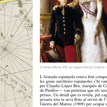
L'hereu Alfons XIII, la regent Maria Cristina
L'Armada espanyola estava fent compa
les grans navilieres espanyoles s’hi v
per Claudio López Bru, marquès de Co
de Pinillos— van pretextar que els seu
peixos. Un detall que es revela, pel ca
posaria tota la seva flota al servei de l
Guerra del Marroc (1909) per ocupar el 