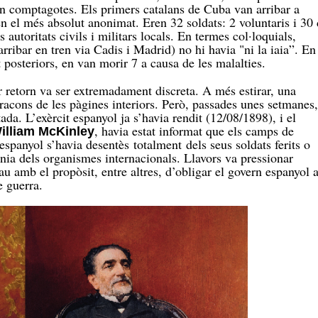
en comptagotes. Els primers catalans de Cuba van arribar a
 el més absolut anonimat. Eren 32 soldats: 2 voluntaris i 30
 autoritats civils i militars locals. En termes col·loquials,
rribar en tren via Cadis i Madrid) no hi havia "ni la iaia”. En
osteriors, en van morir 7 a causa de les malalties.
 retorn va ser extremadament discreta. A més estirar, una
racons de les pàgines interiors. Però, passades unes setmanes,
tada. L’exèrcit espanyol ja s’havia rendit (12/08/1898), i el
, havia estat informat que els camps de
illiam McKinley
espanyol s’havia desentès totalment dels seus soldats ferits o
enia dels organismes internacionals. Llavors va pressionar
u amb el propòsit, entre altres, d’obligar el govern espanyol 
e guerra.