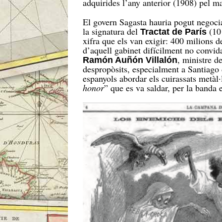
adquirides l’any anterior (1908) pel m
El govern Sagasta hauria pogut negociar
la signatura del
(10
Tractat de París
xifra que els van exigir: 400 milions de
d’aquell gabinet difícilment no convida
, ministre 
Ramón Auñón Villalón
despropòsits, especialment a Santiago d
espanyols abordar els cuirassats metàl
honor
” que es va saldar, per la banda 