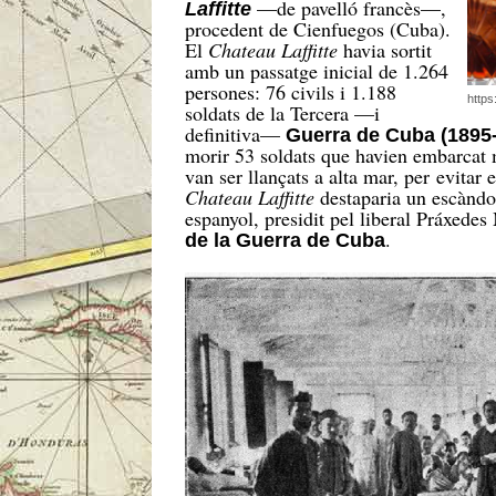
—de pavelló francès—,
Laffitte
procedent de Cienfuegos (Cuba).
El
Chateau Laffitte
havia sortit
amb un passatge inicial de 1.264
persones: 76 civils i 1.188
https
soldats de la Tercera —i
definitiva—
Guerra de Cuba (1895
morir 53 soldats que havien embarcat m
van ser llançats a alta mar, per evitar e
Chateau Laffitte
destaparia un escàndol
espanyol, presidit pel liberal Práxede
.
de la Guerra de Cuba