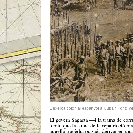
L'exèrcit colonial espanyol a Cuba / Font:
El govern Sagasta —i la trama de corr
temia que la suma de la repatriació mas
aquella tragèdia pugués derivar en una 