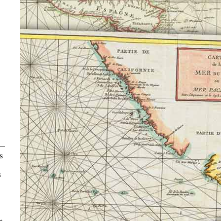
 —
s
s