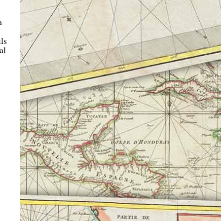
a
ls
al