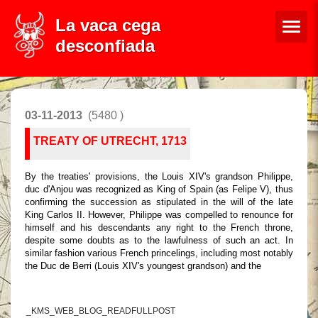
La vaca cega
desconfiada
03-11-2013
(5480 )
TREATY OF UTRECHT, 1713
By the treaties' provisions, the Louis XIV's grandson Philippe,
duc d'Anjou was recognized as King of Spain (as Felipe V), thus
confirming the succession as stipulated in the will of the late
King Carlos II. However, Philippe was compelled to renounce for
himself and his descendants any right to the French throne,
despite some doubts as to the lawfulness of such an act. In
similar fashion various French princelings, including most notably
the Duc de Berri (Louis XIV's youngest grandson) and the
_KMS_WEB_BLOG_READFULLPOST