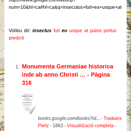
num=10&hl=ca#hl=ca&q=insecutus+fuit+ea+usque+at+palo
Volíeu dir:
insectus
fuit
eo
usque at palos portus
predicti
Resultats de la cerca
Monumenta Germaniae historica
inde ab anno Christi ... - Pàgina
316
books.google.com/books?id...
-
Tradueix aqu
Pertz
- 1863 - ‎
Visualització completa
-