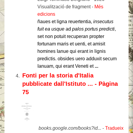
‎Visualització de fragment - ‎
Més
edicions
ñaues et ligna reuertentia,
insecutus
fuit ea usque
ad
palos portus predicti
,
set non potuit recuperan propter
fortunam maris et uenti, et amisit
homines Ianue qui erant in lignis
predictis. obsides uero adduxit secum
Ianuam, qui erant Veneti et
...
Fonti per la storia d'Italia
pubblicate dall'Istituto ... - Pàgina
75
books.google.com/books?id...
-
Tradueix aqu