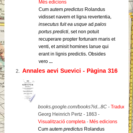
Més edicions
Cum autem
predictus
Rolandus
vidisset navem et Iigna revertentia,
insecutus fuit ea usque
ad
palos
portus predicti
, set non potuit
recuperare propter fortunam rnaris et
venti, et amisit homines Ianue qui
erant in lignis predictis. Obsides
vero
...
Annales aevi Suevici - Pàgina 316
books.google.com/books?id...8C
-
Tradueix 
Georg Heinrich Pertz - 1863 -
Visualització completa
- ‎
Més edicions
Cum autem
predictus
Rolandus