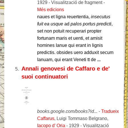
1929 - ‎Visualització de fragment -
Més edicions
naues et ligna reuertentia,
insecutus
fuit ea usque
ad
palos portus predicti
,
set non potuit recuperari propter
fortunam maris et uenti, et amisit
homines Ianue qui erant in lignis
predictis. obsides uero adduxit secum
Ianuam, qui erant Veneti tt de
...
Annali genovesi de Caffaro e de'
suoi continuatori
books.google.com/books?id...
-
Tradueix aqu
Caffarus
, ‎Luigi Tommaso Belgrano,
Iacopo d' Oria
- 1929 - ‎Visualització