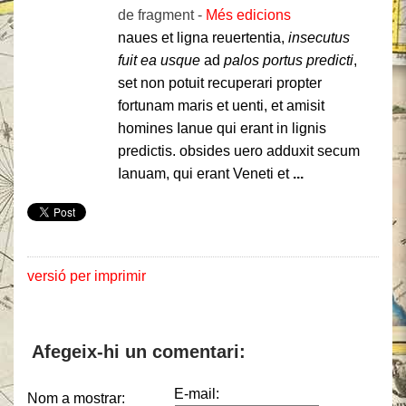
de fragment - ‎
Més edicions
naues et ligna reuertentia,
insecutus
fuit ea usque
ad
palos portus predicti
,
set non potuit recuperari propter
fortunam maris et uenti, et amisit
homines Ianue qui erant in lignis
predictis. obsides uero adduxit secum
Ianuam, qui erant Veneti et
...
versió per imprimir
Afegeix-hi un comentari:
E-mail:
Nom a mostrar: