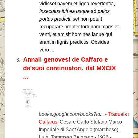
vidisset navem et ligna revertentia,
insecutus fuit ea usque
ad
palos
portus predicti
, set non potuit
recuperare propter fortunam maris et
venti, et amisit homines Ianue qui
erant in lignis predictis. Obsides
vero
...
Annali genovesi de Caffaro e
de'suoi continuatori, dal MXCIX
...
books.google.com/books?id...
-
Tradueix aqu
Caffarus
, ‎Cesare Carlo Stefano Marco
Imperiale di Sant'Angelo (marchese),
‎Luigi Tommaso Belgrano - 1926 -