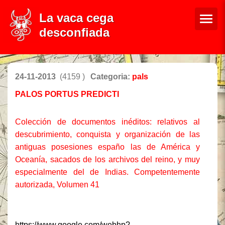
La vaca cega
desconfiada
24-11-2013
(4159 )
Categoria:
pals
PALOS PORTUS PREDICTI
Colección de documentos inéditos: relativos al
descubrimiento, conquista y organización de las
antiguas posesiones españo las de América y
Oceanía, sacados de los archivos del reino, y muy
especialmente del de Indias. Competentemente
autorizada, Volumen 41
https://www.google.com/webhp?