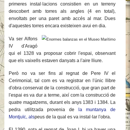
primeres instal·lacions consistien en un terreny
descobert amb torres als angles (4 en total),
envoltats per una paret amb accés al mar. Dues
d'aquestes torres encara existeixen avui en dia.
Va ser Alfons
IV d'Aragó
qui el 1328 va proposar cobrir l'espai, observant
que els vaixells estaven danyats a l'aire lliure.
Però no va ser fins al regnat de Pere IV el
Cerimonial, tal com es va registrar en l'únic llibre
d'obra conservat de la construcció, que gran part de
l'espai es va dur a terme, així com la construcció de
quatre magatzems, durant els anys 1383 i 1384. La
pedra utilitzada provenia de
la muntanya de
Montjuïc, als
peus de la qual es va instal·lar l'obra.
El 1390, sota el regnat de Joan I, hi va haver una