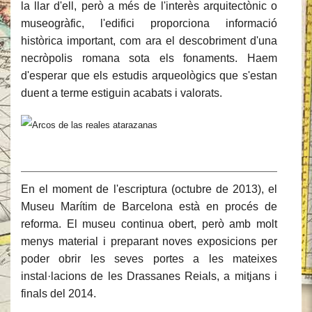
la llar d'ell, però a més de l'interès arquitectònic o
museogràfic, l'edifici proporciona informació
històrica important, com ara el descobriment d'una
necròpolis romana sota els fonaments. Haem
d'esperar que els estudis arqueològics que s'estan
duent a terme estiguin acabats i valorats.
Museu Marítim de Barcelona
En el moment de l'escriptura (octubre de 2013), el
Museu Marítim de Barcelona està en procés de
reforma. El museu continua obert, però amb molt
menys material i preparant noves exposicions per
poder obrir les seves portes a les mateixes
instal·lacions de les Drassanes Reials, a mitjans i
finals del 2014.