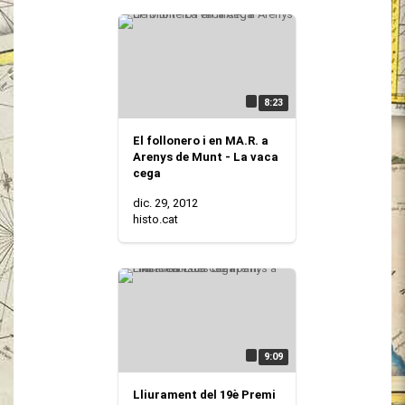
8:23
El follonero i en MA.R. a
Arenys de Munt - La vaca
cega
dic. 29, 2012
histo.cat
9:09
Lliurament del 19è Premi