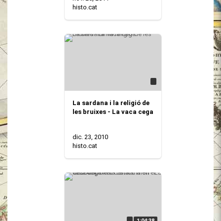
histo.cat
La sardana i la religió de
les bruixes - La vaca cega
dic. 23, 2010
histo.cat
1:04:38