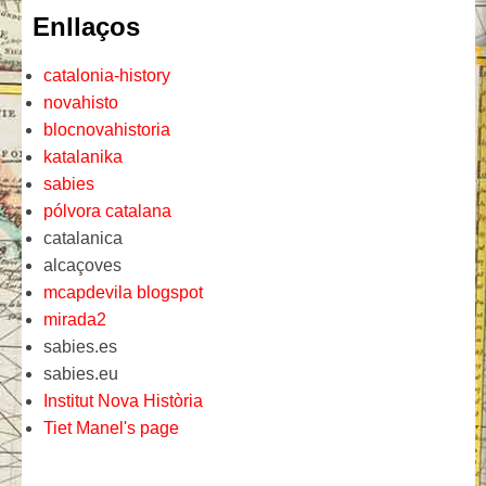
Enllaços
catalonia-history
novahisto
blocnovahistoria
katalanika
sabies
pólvora catalana
catalanica
alcaçoves
mcapdevila blogspot
mirada2
sabies.es
sabies.eu
Institut Nova Història
Tiet Manel's page