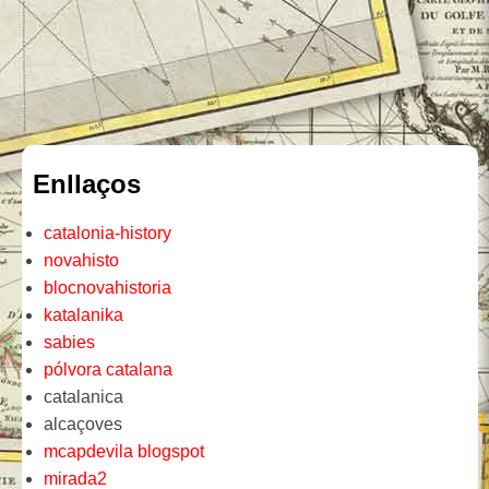
Enllaços
catalonia-history
novahisto
blocnovahistoria
katalanika
sabies
pólvora catalana
catalanica
alcaçoves
mcapdevila blogspot
mirada2