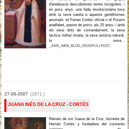
d'andalusos descobreixen terres incògnites, i
en pocs anys, una fada revolucionària toca
amb la seva vareta a aquests gentilhomes
arruïnats -el Ferran Cortés oficial o el Pizarro
analfabet, pastor de porcs als 25 anys- i amb
els seus dots de comandament, la seva
tàctica militar innata, la seva astúcia natural,
la seva...
_KMS_WEB_BLOG_READFULLPOST
27-08-2007
(1971 )
JUANA INÉS DE LA CRUZ - CORTÉS
Retrato de sor Juana de la Cruz, biznieta de
Hernán Cortés y fundadora del convento