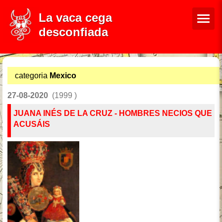
La vaca cega
desconfiada
categoria
Mexico
27-08-2020
(1999 )
JUANA INÉS DE LA CRUZ - HOMBRES NECIOS QUE
ACUSÁIS