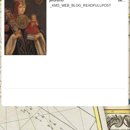
jerónimo de...
_KMS_WEB_BLOG_READFULLPOST