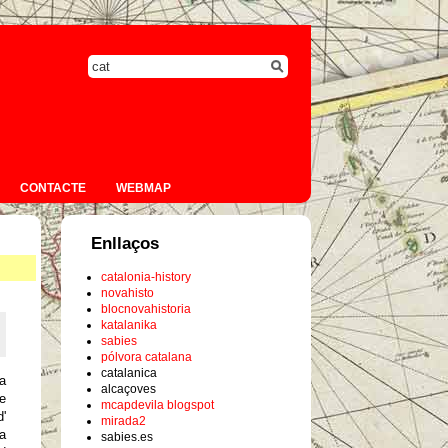
CONTACTE
WEBMAP
Enllaços
catalonia-history
novahisto
blocnovahistoria
katalanika
sabies
pólvora catalana
catalanica
ua
alcaçoves
e
mcapdevila blogspot
d'
mirada2
a
sabies.es