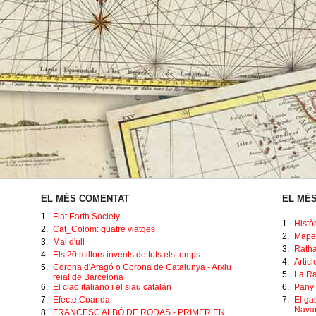
EL MÉS COMENTAT
EL MÉS
1.
Flat Earth Society
1.
Histò
2.
Cat_Colom: quatre viatges
2.
Mape
3.
Mal d'ull
3.
Ratha
4.
Els 20 millors invents de tots els temps
4.
Artic
5.
Corona d'Aragó o Corona de Catalunya - Arxiu
5.
La Ra
reial de Barcelona
6.
El ciao italiano i el siau catalán
6.
Pany 
7.
Efecte Coanda
7.
El ga
Navar
8.
FRANCESC ALBÓ DE RODAS - PRIMER EN