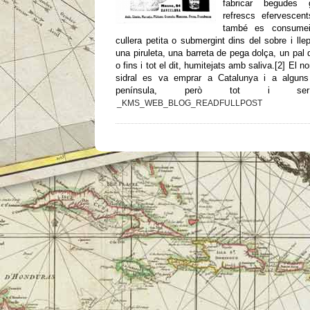
fabricar begudes
refrescs efervescen
també es consume
cullera petita o submergint dins del sobre i lle
una piruleta, una barreta de pega dolça, un pal 
o fins i tot el dit, humitejats amb saliva.[2] El 
sidral es va emprar a Catalunya i a alguns
península, però tot i ser 
_KMS_WEB_BLOG_READFULLPOST