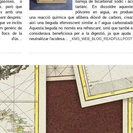
 gasoses, o
barreja de bicarbonat sòdic i àc
ts, però que
tartàric. En dissoldre aqueste
ix amb una
pólvores en aigua, es produei
pant després:
una reacció química que allibera diòxid de carboni, crea
que ve inclòs
així una beguda efervescent similar a l' aigua carbonatad
nom genèric de
Aquesta beguda no només era refrescant, sinó que també 
 llocs de la
considerava beneficiosa per a la digestió, ja que ajuda
d'ús...
neutralitzar l'acidesa...
_KMS_WEB_BLOG_READFULLPOST