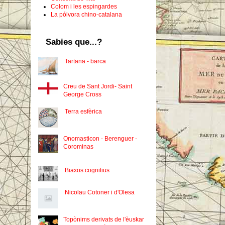
Colom i les espingardes
La pólvora chino-catalana
Sabies que...?
Tartana - barca
Creu de Sant Jordi- Saint
George Cross
Terra esfèrica
Onomasticon - Berenguer -
Corominas
Biaxos cognitius
Nicolau Cotoner i d'Olesa
Topònims derivats de l'èuskar