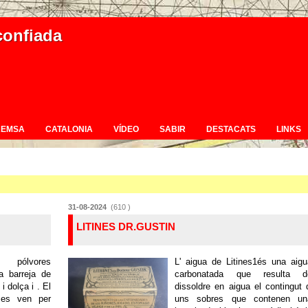
confiada
REMSA
CATALONIA
VÍDEO
SABIR
DESTACATS
LINKS
31-08-2024
(610 )
LITINES DR.GUSTIN
 pólvores
L' aigua de Litines1és una aig
a barreja de
carbonatada que resulta d
i dolça i . El
dissoldre en aigua el contingut 
 es ven per
uns sobres que contenen un