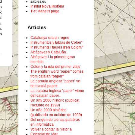
id
sabies.eu
Institut Nova Història
s
Tiet Manel's page
x
nt
a.
Articles
es
 a
Catalunya era un regne
Instrumentos y tablas de Colón"
Instruments i taules d'en Colom"
Alcàçoves y Cataluña
Alcàçoves i la primera gran
mentida
Colón y la ruta del primer viaje
The english word "paper" comes
from catalan "paper"
La paraula anglesa "paper" ve
del català paper..
La palabra inglesa "paper" viene
del catalàn paper..
Un any 2000 històric (publicat
l'octubre de 1999)
Un año 2000 histórico
(publicado en octubre de 1999)
Del origen de ciertas palabras
en informàtica
Volver a contar la historia
Consolat de Mar