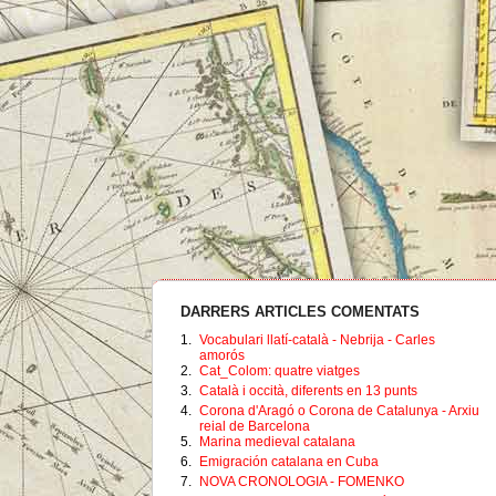
DARRERS ARTICLES COMENTATS
1.
Vocabulari llatí-català - Nebrija - Carles
amorós
2.
Cat_Colom: quatre viatges
3.
Català i occità, diferents en 13 punts
4.
Corona d'Aragó o Corona de Catalunya - Arxiu
reial de Barcelona
5.
Marina medieval catalana
6.
Emigración catalana en Cuba
7.
NOVA CRONOLOGIA - FOMENKO