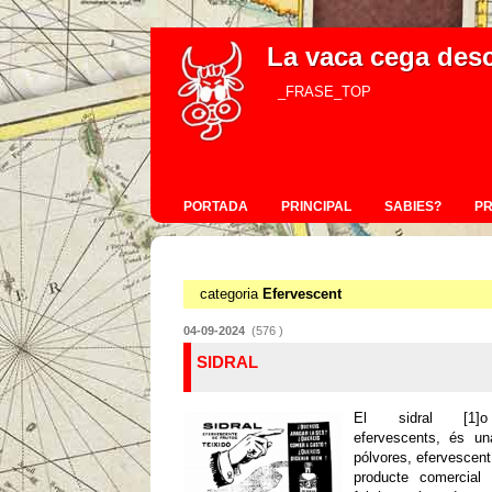
La vaca cega des
_FRASE_TOP
PORTADA
PRINCIPAL
SABIES?
P
categoria
Efervescent
04-09-2024
(576 )
SIDRAL
El sidral [1]o
efervescents, és un
pólvores, efervescent 
producte comercial