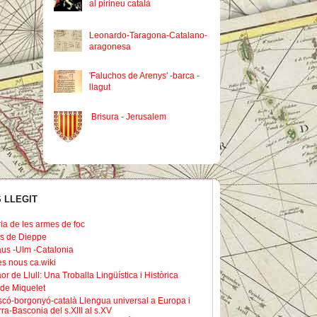
al pirineu català
Leonardo-Taragona-Catalano-
aragonesa
'Faluchos de Arenys' -barca -
llagut
Brisura - Jerusalem
 LLEGIT
ria de les armes de foc
s de Dieppe
us -Ulm -Catalonia
les nous ca.wiki
or de Llull: Una Troballa Lingüística i Històrica
de Miquelet
scó-borgonyó-català Llengua universal a Europa i
ra-Basconia del s.XIII al s.XV