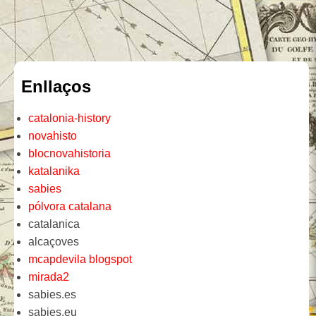
Enllaços
catalonia-history
novahisto
blocnovahistoria
katalanika
sabies
pólvora catalana
catalanica
alcaçoves
mcapdevila blogspot
mirada2
sabies.es
sabies.eu