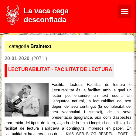
La vaca cega
desconfiada
categoria
Braintext
20-01-2020
(2071 )
LECTURABILITAT - FACILITAT DE LECTURA
Facilitat lectora, Facilitat de lectura o
Lecturabilitat és la facilitat amb la qual un
lector pot entendre un text escrit. En
llenguatge natural, la lecturabilitat del text
depèn del seu contingut (la complexitat del
seu vocabulari i sintaxi), de la seva
presentació tipogràfica, així com d'aspectes
com: mida del tipus de lletra, alçada de la línia i longitud de la línia). La
facilitat de lectura s’aplicava a continguts impresos en paper. En
l’actualitat hi ha altres tipus de...
_KMS_WEB_BLOG_READFULLPOST