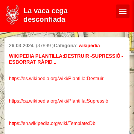
La vaca cega
desconfiada
26-03-2024
(37899 )
Categoria:
wikipedia
WIKIPEDIA PLANTILLA:DESTRUIR -SUPRESSIÓ -
ESBORRAT RÀPID ..
https://es.wikipedia.org/wiki/Plantilla:Destruir
https://ca.wikipedia.org/wiki/Plantilla:Supressió
https://en.wikipedia.org/wiki/Template:Db