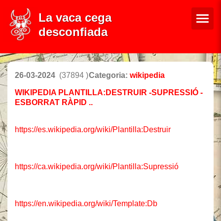
La vaca cega
desconfiada
26-03-2024
(37894 )
Categoria:
wikipedia
WIKIPEDIA PLANTILLA:DESTRUIR -SUPRESSIÓ -
ESBORRAT RÀPID ..
https://es.wikipedia.org/wiki/Plantilla:Destruir
https://ca.wikipedia.org/wiki/Plantilla:Supressió
https://en.wikipedia.org/wiki/Template:Db