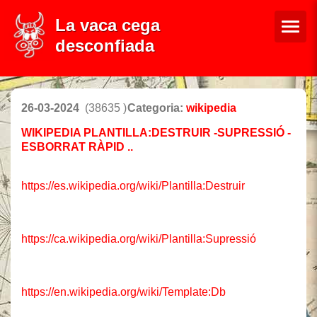
La vaca cega
desconfiada
26-03-2024
(38635 )
Categoria:
wikipedia
WIKIPEDIA PLANTILLA:DESTRUIR -SUPRESSIÓ -
ESBORRAT RÀPID ..
https://es.wikipedia.org/wiki/Plantilla:Destruir
https://ca.wikipedia.org/wiki/Plantilla:Supressió
https://en.wikipedia.org/wiki/Template:Db