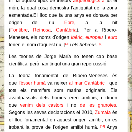
hi ha aquest tipus de tresors
arqueològics a
tot el
món, la qual cosa demostra l'antiguitat de la zona
esmentada.
El lloc que fa uns anys es donava per
origen del riu
Ebre
, a la nit
(
Fontibre
,
Reinosa
,
Cantàbria
). Per a Ribero-
Meneses, els noms d'origen
ibèric
,
europeu
i
euro
tenen el nom d'aquest riu, [
i
els hebreus
.
13]
[7]
Les teories de Jorge María no tenen cap base
científica, però han tingut una gran repercussió.
La teoria fonamental de Ribero-Meneses és
que
l'ésser humà
va néixer
al mar Cantàbric
i que
tots els mamífers som marins originaris. Els
avantpassats dels homes eren amfibis; i diuen
que
venim dels castors
i no
de les granotes
.
Segons les seves declaracions el 2010,
Zumaia
és
el lloc fonamental en aquest origen amfibi, on es
trobarà la prova de l'origen amfibi humà.
Anys
[14]