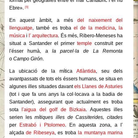
format per geografies entre el mar Cantàbric i el riu
Ebre».
[5]
En aquest àmbit, a més
del naixement del
llenguatge
, també es troba
el de la medicina
,
la
música
i
l' arquitectura
. És més, Ribero-Meneses ha
situat a Santander el primer
temple
construït per
l'ésser humà, a
la parcel·la de La Remonta
o
Campo Girón
.
La ubicació de la mítica
Atlàntida
, seu dels
avantpassats de tots els éssers humans, se situa en
algunes illes situades davant
els Llanes
de Asturies
(tot i que fa uns anys la col·locava a la badia de
Santander), assegurant que actualment es troba
sota
l'aigua del golf de Bizkaia
. Aquestes illes
serien les
mítiques illes de Cassiterides, citades
per
Estrabó i
Ptolomeo
. En aquesta zona, a l'
alçada
de Ribeseya
, es troba
la muntanya marina