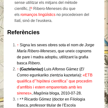
sense utilitzar els mitjans del mètode
científic, [
Ribero-Meneses diu que
4]
els
romanços lingüístics
no procedeixen del
llatí, sinó de l'euskera.
Referències
↑
Signa les seves obres sota el nom
de Jorge
María Ribero-Meneses
, que uneix cognoms
de pare i madra adoptiu, utilitzant la grafia
basca
Ribero
.
↑
(Gaztelaniaz)
Luis Alfonso Gámez (
El
Correo
egunkariko zientzia kazetaria):
«ETB
qualifica d'"hipòtesi científica" que procedim
d'amfibis i estem emparentats amb les
sirenes»
,
Magònia
bloga, 2010-07-28.
↑
Ricardo Gómez (doctor en Filologia
a
b
Basca, professor titular de l'Escola