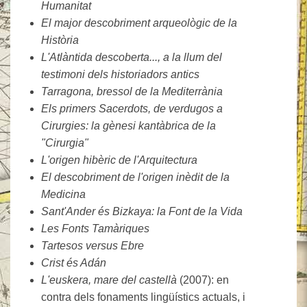
Humanitat
El major descobriment arqueològic de la
Història
L'Atlàntida descoberta..., a la llum del
testimoni dels historiadors antics
Tarragona, bressol de la Mediterrània
Els primers Sacerdots, de verdugos a
Cirurgies: la gènesi kantàbrica de la
"Cirurgia"
L'origen hibèric de l'Arquitectura
El descobriment de l'origen inèdit de la
Medicina
Sant'Ander és Bizkaya: la Font de la Vida
Les Fonts Tamàriques
Tartesos versus Ebre
Crist és Adán
L'euskera, mare del castellà
(2007): en
contra dels fonaments lingüístics actuals, i