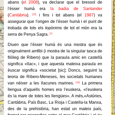
abans (
el 2008
), va declarar que el bressol de
l'ésser humà era
la badia de Santander
(
Cantàbria
).
i fins i tot abans (el
1987
) va
[15]
assegurar que l'origen de l'ésser humà i el punt de
trobada de tots els topònims de tot el món era la
serra de Penya Sagra.
[7]
Diuen que l'ésser humà és una mostra que és
originalment amfibi (i mostra de la singular tasca de
filòleg de Ribero) que la paraula
amic
en castellà
significa «llac», i que aquesta mateixa paraula en
èuscar significa «societat [sic]; Doncs, seguint la
teoria de Ribero-Meneses, les societats humanes
van néixer a les llacunes marines.
La primera
[14]
llengua d'aquells homes era l'euskera, «l'euskera
és la mare de totes les llengües». A més,«Astúries,
Cantàbria, País Basc, La Rioja i Castella-la Manxa,
des de la prehistòria, han estat un mateix país,