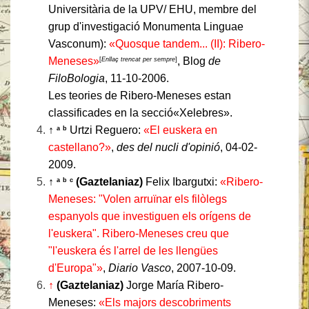
Universitària de la UPV/ EHU, membre del
grup d'investigació Monumenta Linguae
Vasconum):
«Quosque tandem... (II): Ribero-
Meneses»
, Blog
de
[
Enllaç trencat per sempre
]
FiloBologia
, 11-10-2006.
Les teories de Ribero-Meneses estan
classificades en la secció«Xelebres».
↑
Urtzi Reguero:
«El euskera en
a
b
castellano?»
,
des del nucli d'opinió
, 04-02-
2009.
↑
(Gaztelaniaz)
Felix Ibargutxi:
«Ribero-
a
b
c
Meneses: "Volen arruïnar els filòlegs
espanyols que investiguen els orígens de
l'euskera". Ribero-Meneses creu que
"l'euskera és l'arrel de les llengües
d'Europa"»
,
Diario Vasco
, 2007-10-09.
↑
(Gaztelaniaz)
Jorge María Ribero-
Meneses:
«Els majors descobriments