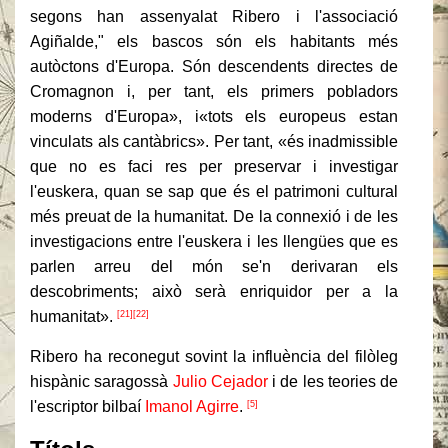
segons han assenyalat Ribero i l'associació
Agiñalde," els bascos són els habitants més
autòctons d'Europa. Són descendents directes de
Cromagnon i, per tant, els primers pobladors
moderns d'Europa», i«tots els europeus estan
vinculats als cantàbrics». Per tant, «és inadmissible
que no es faci res per preservar i investigar
l'euskera, quan se sap que és el patrimoni cultural
més preuat de la humanitat. De la connexió i de les
investigacions entre l'euskera i les llengües que es
parlen arreu del món se'n derivaran els
descobriments; això serà enriquidor per a la
humanitat».
[21]
[22]
Ribero ha reconegut sovint la influència del filòleg
hispànic saragossà
Julio Cejador
i de les teories de
l'escriptor bilbaí
Imanol Agirre
.
[5]