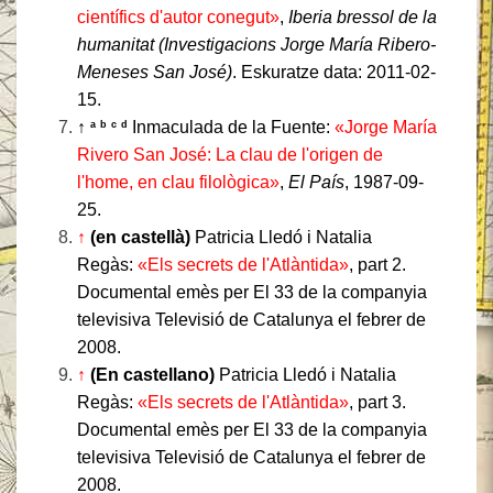
científics d'autor conegut»
,
Iberia bressol de la
humanitat (Investigacions Jorge María Ribero-
Meneses San José)
. Eskuratze data: 2011-02-
15.
↑
Inmaculada de la Fuente:
«Jorge María
a
b
c
d
Rivero San José: La clau de l'origen de
l'home, en clau filològica»
,
El País
, 1987-09-
25.
↑
(en castellà)
Patricia Lledó i Natalia
Regàs:
«Els secrets de l'Atlàntida»
, part 2.
Documental emès per El 33 de la companyia
televisiva Televisió de Catalunya el febrer de
2008.
↑
(En castellano)
Patricia Lledó i Natalia
Regàs:
«Els secrets de l'Atlàntida»
, part 3.
Documental emès per El 33 de la companyia
televisiva Televisió de Catalunya el febrer de
2008.