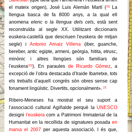
el mateix origen), José Luis Alemán Martí (
La
19]
llengua basca de fa 8000 anys, a la qual ell
anomena
elenc
o
la llengua dels cels
, està sent
reconstruïda al segle XX. Utilitzant diccionaris
euskera-castellà que descriuen l'euskera de mitjan
segle) i
Antonio Arnaiz Villena
(iber, guanche,
bereber, antic egipte, armeni, geòrgia, hitita, etrusc,
minònic i altres llengües són familiars de
l'euskera
). En paraules
de Ricardo Gómez
, a
[20]
excepció de l'obra destacada d'Iraide Ibarretxe, tots
els treballs d'aquell congrés són obres sense cap
fonament lingüístic. Divertits, opcionalment».
[3]
Ribero-Meneses ha mostrat el seu suport a
l'associació cultural Agiñalde perquè la
UNESCO
designi
l'euskera
com a Patrimoni Immaterial de la
Humanitat en la recollida de signatures posada
en
marxa el 2007
per aquesta associació. I és que,