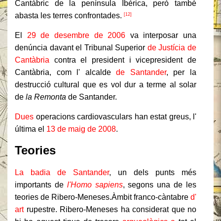
Cantàbric de la península Ibèrica, però també
abasta les terres confrontades.
[12]
El
29 de desembre de 2006
va interposar una
denúncia davant el Tribunal Superior
de Justícia de
Cantàbria
contra el president i vicepresident de
Cantàbria, com l' alcalde
de Santander
, per la
destrucció cultural que es vol dur a terme al solar
de
la Remonta
de Santander.
Dues
operacions cardiovasculars han estat greus, l'
última el
13 de maig
de 2008
.
Teories
La badia de Santander
, un dels punts més
importants de
l'Homo sapiens
, segons una de les
teories de Ribero-Meneses.
Àmbit franco-càntabre
d'
art
rupestre. Ribero-Meneses ha considerat que no