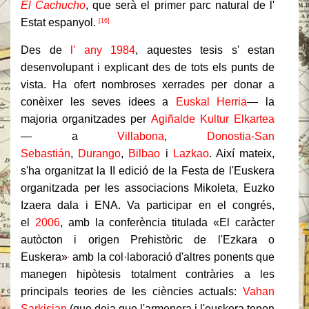
El Cachucho
, que serà el primer parc natural de l'
Estat espanyol.
[16]
Des de
l' any 1984
, aquestes tesis s' estan
desenvolupant i explicant des de tots els punts de
vista. Ha ofert nombroses xerrades per donar a
conèixer les seves idees a
Euskal Herria
— la
majoria organitzades per
Agiñalde Kultur Elkartea
— a
Villabona
,
Donostia-San
Sebastián
,
Durango
,
Bilbao
i
Lazkao
. Així mateix,
s'ha organitzat la II edició de la Festa de l'Euskera
organitzada per les associacions Mikoleta, Euzko
Izaera dala i ENA. Va participar en el congrés,
el
2006
, amb la conferència titulada «El caràcter
autòcton i origen Prehistòric de l'Ezkara o
Euskera»
amb la col·laboració d'altres ponents que
,
manegen hipòtesis totalment contràries a les
principals teories de les ciències actuals:
Vahan
Sarkisian
(que deia que l'armenera i l'euskera tenen