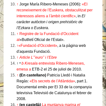
↑
Jorge María Ribero-Meneses (2006):
«El
reconeixement de l'Euskera, obstaculitzat per
interessos aliens a l'àmbit científic»
, in
El
caràcter autòcton i origen prehistòric de
l'Ezkara o Euskera
.
↑
Registre de la Fundació d'Occident
al
«Butlletí Oficial de l'Estat».
↑
«Fundació d'Occident»
, a la pàgina web
d'aquesta Fundació.
↑
Article L'"euro" i l'Ebre
↑
b Kresala
entrevista Ribero-Meneses,
a
emesa a
ETB-2 el 25 de juliol de 2010.
↑
(En castellano)
Patricia Lledó i Natalia
Regàs:
«Els secrets de l'Atlàntida»
, part 1.
Documental emès per El 33 de la companyia
televisiva Televisió de Catalunya el febrer de
2008.
↑
(en castellà)
La muntanya marina
el