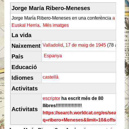
Jorge María Ribero-Meneses
Jorge María Ribero-Meneses en una conferència
a
Euskal Herria
.
Més imatges
La vida
Naixement
Valladolid
,
17 de maig de 1945
(78 anys)
País
Espanya
Educació
Idiomes
castellà
Activitats
escriptor
ha escrit més de 80
llibres!!!!!!!!!!!!!!!!!!
Activitats
https://search.worldcat.org/es/search?
q=ribero+Meneses&limit=10&offset=1