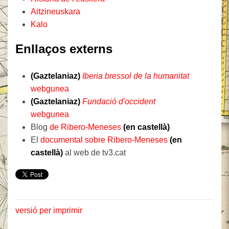
Aitzineuskara
Kalo
Enllaços externs
(Gaztelaniaz)
Iberia bressol de la humanitat
webgunea
(Gaztelaniaz)
Fundació d'occident
webgunea
Blog
de Ribero-Meneses
(en castellà)
El
documental sobre Ribero-Meneses
(en
castellà)
al web de tv3.cat
versió per imprimir