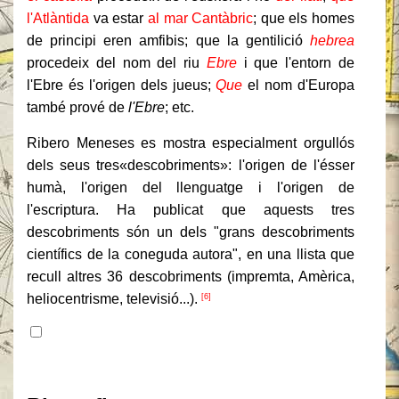
l'Atlàntida
va estar
al mar Cantàbric
; que els homes
de principi eren amfibis; que la gentilició
hebrea
procedeix del nom del riu
Ebre
i que l'entorn de
l'Ebre és l'origen dels jueus;
Que
el nom d'Europa
també prové de
l'Ebre
; etc.
Ribero Meneses es mostra especialment orgullós
dels seus tres«descobriments»: l'origen de l'ésser
humà, l'origen del llenguatge i l'origen de
l'escriptura. Ha publicat que aquests tres
descobriments són un dels "grans descobriments
científics de la coneguda autora", en una llista que
recull altres 36 descobriments (impremta, Amèrica,
heliocentrisme, televisió...).
[6]
Taula de continguts