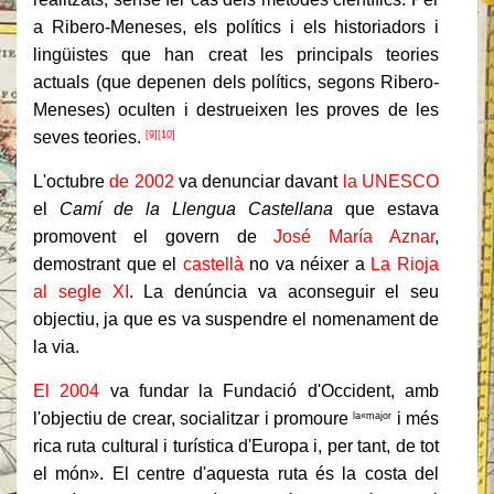
a Ribero-Meneses, els polítics i els historiadors i
lingüistes que han creat les principals teories
actuals (que depenen dels polítics, segons Ribero-
Meneses) oculten i destrueixen les proves de les
seves teories.
[9]
[10]
L'octubre
de 2002
va denunciar davant
la UNESCO
el
Camí de la Llengua Castellana
que estava
promovent el govern de
José María Aznar
,
demostrant que el
castellà
no va néixer a
La Rioja
al
segle XI
. La denúncia va aconseguir el seu
objectiu, ja que es va suspendre el nomenament de
la via.
El 2004
va fundar la Fundació d'Occident, amb
l'objectiu de crear, socialitzar i promoure
i més
la«major
rica ruta cultural i turística d'Europa i, per tant, de tot
el món». El centre d'aquesta ruta és la costa del