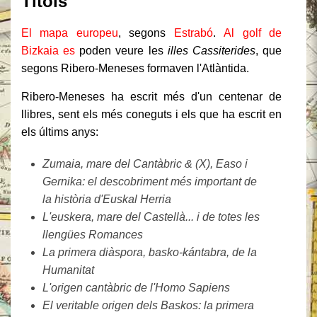
Títols
El mapa europeu
, segons
Estrabó
.
Al golf de
Bizkaia es
poden veure les
illes Cassiterides
, que
segons Ribero-Meneses formaven l'Atlàntida.
Ribero-Meneses ha escrit més d'un centenar de
llibres, sent els més coneguts i els que ha escrit en
els últims anys:
Zumaia, mare del Cantàbric & (X), Easo i
Gernika: el descobriment més important de
la història d'Euskal Herria
L'euskera, mare del Castellà... i de totes les
llengües Romances
La primera diàspora, basko-kántabra, de la
Humanitat
L'origen cantàbric de l'Homo Sapiens
El veritable origen dels Baskos: la primera