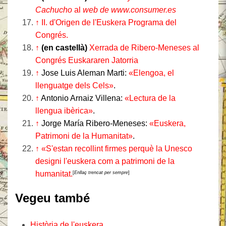
Cachucho
al
web de www.consumer.es
↑
II. d'Origen de l'Euskera Programa del
Congrés.
↑
(en castellà)
Xerrada de Ribero-Meneses al
Congrés Euskararen Jatorria
↑
Jose Luis Aleman Marti:
«Elengoa, el
llenguatge dels Cels»
.
↑
Antonio Arnaiz Villena:
«Lectura de la
llengua ibèrica»
.
↑
Jorge María Ribero-Meneses:
«Euskera,
Patrimoni de la Humanitat»
.
↑
«S'estan recollint firmes perquè la Unesco
designi l'euskera com a patrimoni de la
humanitat.
[
Enllaç trencat per sempre
]
Vegeu també
Història de l'euskera