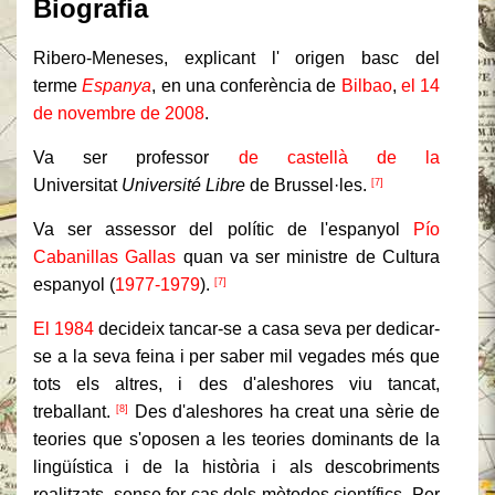
Biografia
Ribero-Meneses, explicant l' origen basc del
terme
Espanya
, en una conferència de
Bilbao
,
el 14
de novembre
de 2008
.
Va ser professor
de castellà de la
Universitat
Université Libre
de Brussel·les.
[7]
Va ser assessor del polític de l'espanyol
Pío
Cabanillas Gallas
quan va ser ministre de Cultura
espanyol (
1977-1979
).
[7]
El 1984
decideix tancar-se a casa seva per dedicar-
se a la seva feina i per saber mil vegades més que
tots els altres, i des d'aleshores viu tancat,
treballant.
Des d'aleshores ha creat una sèrie de
[8]
teories que s'oposen a les teories dominants de la
lingüística i de la història i als descobriments
realitzats, sense fer cas dels mètodes científics. Per