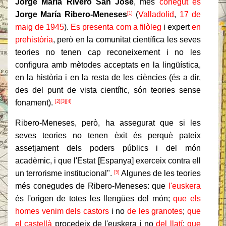
Jorge María Rivero San José
, més
conegut és
Jorge María Ribero-Meneses
(
Valladolid
,
17 de
[1]
maig de 1945
).
Es presenta com a filòleg
i expert
en
prehistòria
, però en la comunitat científica les seves
teories no tenen cap reconeixement i no les
configura amb mètodes acceptats en la lingüística,
en la història i en la resta de les ciències (és a dir,
des del punt de vista científic, són teories sense
fonament).
[2]
[3]
[4]
Ribero-Meneses, però, ha assegurat que si les
seves teories no tenen èxit és perquè pateix
assetjament dels poders públics i del món
acadèmic, i que l'Estat [Espanya] exerceix contra ell
un terrorisme institucional".
Algunes de les teories
[5]
més conegudes de Ribero-Meneses: que
l'euskera
és l'origen de totes les llengües del món;
que els
homes
venim dels castors
i no
de les granotes
;
que
el castellà
procedeix de l'euskera i no
del llatí
;
que