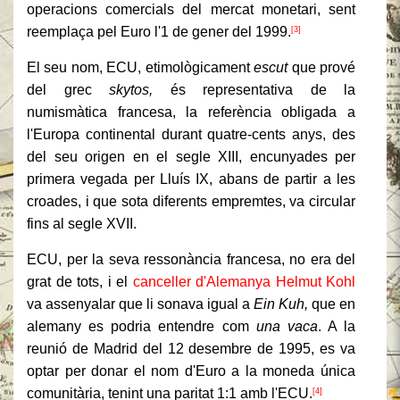
operacions comercials del mercat monetari, sent
reemplaça pel Euro l'1 de gener del 1999.
[3]
El seu nom, ECU, etimològicament
escut
que prové
del grec
skytos,
és representativa de la
numismàtica francesa, la referència obligada a
l'Europa continental durant quatre-cents anys, des
del seu origen en el segle XIII, encunyades per
primera vegada per Lluís IX, abans de partir a les
croades, i que sota diferents empremtes, va circular
fins al segle XVII.
ECU, per la seva ressonància francesa, no era del
grat de tots, i el
canceller d'Alemanya
Helmut Kohl
va assenyalar que li sonava igual a
Ein Kuh,
que en
alemany es podria entendre com
una vaca
. A la
reunió de Madrid del 12 desembre de 1995, es va
optar per donar el nom d'Euro a la moneda única
comunitària, tenint una paritat 1:1 amb l'ECU.
[4]