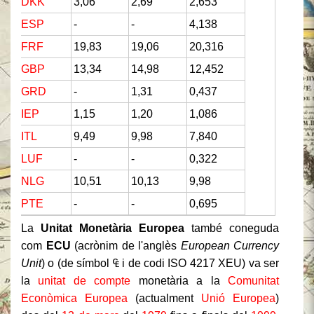
DKK
3,06
2,69
2,653
ESP
-
-
4,138
FRF
19,83
19,06
20,316
GBP
13,34
14,98
12,452
GRD
-
1,31
0,437
IEP
1,15
1,20
1,086
ITL
9,49
9,98
7,840
LUF
-
-
0,322
NLG
10,51
10,13
9,98
PTE
-
-
0,695
La
Unitat Monetària Europea
també coneguda
com
ECU
(acrònim de l'anglès
European Currency
Unit
) o (de símbol ₠ i de codi ISO 4217 XEU) va ser
la
unitat de compte
monetària a la
Comunitat
Econòmica Europea
(actualment
Unió Europea
)