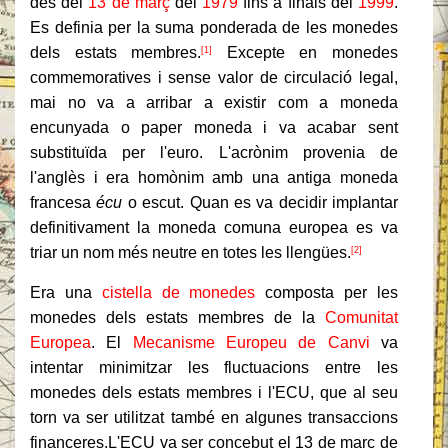
des del
13 de març
del
1979
fins a finals del
1999
.
Es definia per la suma ponderada de les monedes
dels estats membres.
Excepte en monedes
[1]
commemoratives i sense valor de circulació legal,
mai no va a arribar a existir com a moneda
encunyada o paper moneda i va acabar sent
substituïda per l'euro. L'acrònim provenia de
l'anglès i era homònim amb una antiga moneda
francesa
écu
o escut. Quan es va decidir implantar
definitivament la moneda comuna europea es va
triar un nom més neutre en totes les llengües.
[2]
Era una
cistella de monedes
composta per les
monedes dels estats membres de la
Comunitat
Europea
. El
Mecanisme Europeu de Canvi
va
intentar minimitzar les fluctuacions entre les
monedes dels estats membres i l'ECU, que al seu
torn va ser utilitzat també en algunes transaccions
financeres.L'ECU va ser concebut el 13 de març de