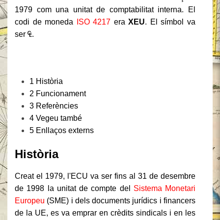
1979 com una unitat de comptabilitat interna. El
codi de moneda
ISO 4217
era
XEU
. El símbol va
ser ₠.
Contingut
1
Història
2
Funcionament
3
Referències
4
Vegeu també
5
Enllaços externs
Història
Creat el 1979, l'ECU va ser fins al 31 de desembre
de 1998 la unitat de compte del
Sistema Monetari
Europeu
(SME) i dels documents jurídics i financers
de la UE, es va emprar en crèdits sindicals i en les