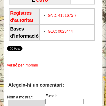
Registres
GND
:
4131675-7
d'autoritat
Bases
GEC
:
0023444
d'informació
versió per imprimir
Afegeix-hi un comentari:
E-mail:
Nom a mostrar: