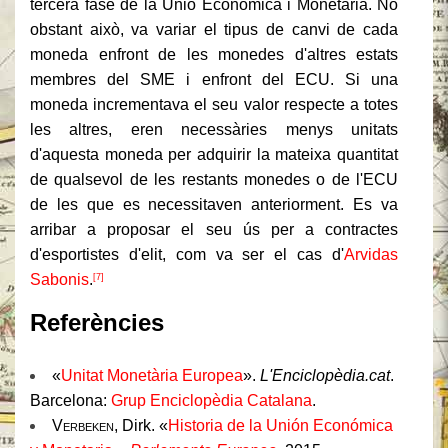
tercera fase de la Unió Econòmica i Monetària. No
obstant això, va variar el tipus de canvi de cada
moneda enfront de les monedes d'altres estats
membres del SME i enfront del ECU. Si una
moneda incrementava el seu valor respecte a totes
les altres, eren necessàries menys unitats
d'aquesta moneda per adquirir la mateixa quantitat
de qualsevol de les restants monedes o de l'ECU
de les que es necessitaven anteriorment. Es va
arribar a proposar el seu ús per a contractes
d'esportistes d'elit, com va ser el cas d'
Arvidas
Sabonis
.
[7]
Referències
«
Unitat Monetària Europea
».
L'Enciclopèdia.cat
.
Barcelona:
Grup Enciclopèdia Catalana
.
Verbeken
, Dirk. «
Historia de la Unión Económica