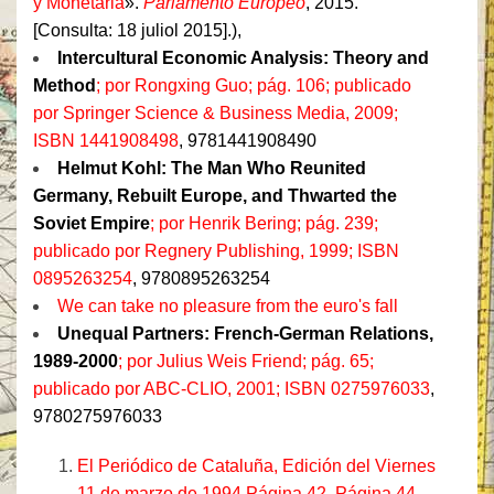
y Monetaria
».
Parlamento Europeo
, 2015.
[Consulta: 18 juliol 2015].
),
Intercultural Economic Analysis: Theory and
Method
; por Rongxing Guo; pág. 106; publicado
por Springer Science & Business Media, 2009;
ISBN 1441908498
, 9781441908490
Helmut Kohl: The Man Who Reunited
Germany, Rebuilt Europe, and Thwarted the
Soviet Empire
; por Henrik Bering; pág. 239;
publicado por Regnery Publishing, 1999;
ISBN
0895263254
, 9780895263254
We can take no pleasure from the euro's fall
Unequal Partners: French-German Relations,
1989-2000
; por Julius Weis Friend; pág. 65;
publicado por ABC-CLIO, 2001;
ISBN 0275976033
,
9780275976033
El Periódico de Cataluña, Edición del Viernes
11 de marzo de 1994 Página 42. Página 44.