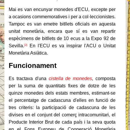
Mai es van encunyar monedes d'ECU, excepte per
a ocasions commemoratives i per a col·leccionistes.
Tampoc es van emetre bitllets oficials en aquesta
unitat monetària, encara que sí es van repartir
espècimens de bitllets de 10 ecus a la Expo 92 de
Sevilla.
En l'ECU es va inspirar l'ACU o Unitat
[2]
Monetària Asiàtica.
Funcionament
Es tractava d'una
cistella de monedes
, composta
per la suma de quantitats fixes de dotze de les
quinze monedes dels estats membres, estimant-se
el percentatge de cadascuna d'elles en funció de
tres criteris: la participació de cadascuna de les
divises en el conjunt del comerç intracomunitari, el
Producte Interior Brut de cada país i la seva quota
en el Fons Europeu de Cooperació Monetària