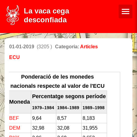
La vaca cega
desconfiada
01-01-2019
(3205 )
Categoria:
Articles
ECU
Ponderació de les monedes
nacionals respecte al valor de l'ECU
Percentatge segons període
Moneda
1979–1984
1984–1989
1989–1998
BEF
9,64
8,57
8,183
DEM
32,98
32,08
31,955