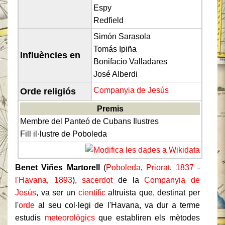
Espy
Redfield
Simón Sarasola
Tomás Ipiña
Influències en
Bonifacio Valladares
José Alberdi
Companyia de Jesús
Orde religiós
Premis
Membre del Panteó de Cubans Ilustres
Fill il·lustre de Poboleda
Benet Viñes Martorell
(
Poboleda
,
Priorat
,
1837
-
l'Havana
,
1893
),
sacerdot
de la
Companyia de
Jesús
, va ser un
científic
altruista que, destinat per
l'
orde
al seu col·legi de l'Havana, va dur a terme
estudis
meteorològics
que establiren els mètodes