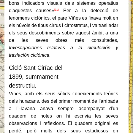
bons indicadors visuals dels sistemes operatius
d'aquestes causes»
Per a la detecció de
[31]
fenòmens ciclònics, el pare Viñes es fixava molt en
els núvols de tipus cirrus i cirrostratus, i va traslladar
els seus descobriments sobre aquest àmbit a una
de les seves obres més consultades,
Investigaciones relativas a la circulación y
traslación ciclónica
.
Cicló Sant Ciríac del
1899, summament
destructiu.
Viñes, amb els seus sòlids coneixements teòrics
dels huracans, des del primer moment de l'arribada
a l'Havana anava sempre acompanyat d'un
quadern de notes on hi escrivia les seves
observacions i reflexions. El quadern original es
perdé, però molts dels seus estudiosos en