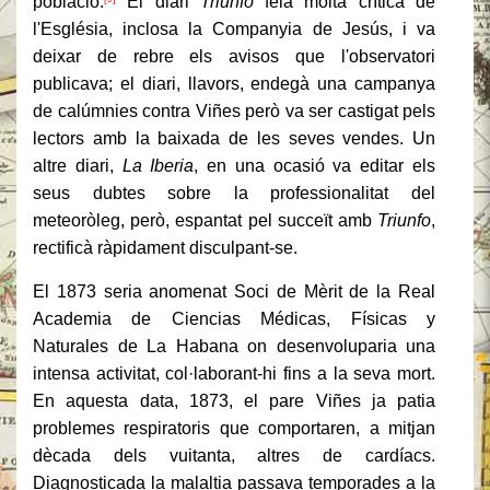
població.
El diari
Triunfo
feia molta crítica de
l'Església, inclosa la Companyia de Jesús, i va
deixar de rebre els avisos que l'observatori
publicava; el diari, llavors, endegà una campanya
de calúmnies contra Viñes però va ser castigat pels
lectors amb la baixada de les seves vendes. Un
altre diari,
La Iberia
, en una ocasió va editar els
seus dubtes sobre la professionalitat del
meteoròleg, però, espantat pel succeït amb
Triunfo
,
rectificà ràpidament disculpant-se.
El 1873 seria anomenat Soci de Mèrit de la Real
Academia de Ciencias Médicas, Físicas y
Naturales de La Habana on desenvoluparia una
intensa activitat, col·laborant-hi fins a la seva mort.
En aquesta data, 1873, el pare Viñes ja patia
problemes respiratoris que comportaren, a mitjan
dècada dels vuitanta, altres de cardíacs.
Diagnosticada la malaltia passava temporades a la