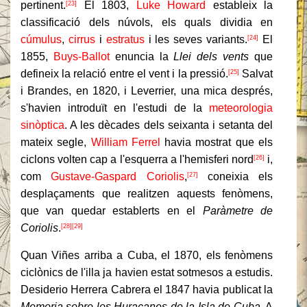
pertinent.
El 1803,
Luke Howard
estableix la
[23]
classificació dels núvols, els quals dividia en
cúmulus
,
cirrus
i
estratus
i les seves variants.
El
[24]
1855,
Buys-Ballot
enuncia la
Llei dels vents
que
defineix la relació entre el vent i la pressió.
Salvat
[25]
i Brandes, en 1820, i Leverrier, una mica després,
s'havien introduït en l'estudi de la
meteorologia
sinòptica
. A les dècades dels seixanta i setanta del
mateix segle,
William Ferrel
havia mostrat que els
ciclons volten cap a l'esquerra a l'hemisferi nord
i,
[26]
com
Gustave-Gaspard Coriolis
,
coneixia els
[27]
desplaçaments que realitzen aquests fenòmens,
que van quedar establerts en el
Paràmetre de
Coriolis
.
[28]
[29]
Quan Viñes arriba a Cuba, el 1870, els fenòmens
ciclònics de l'illa ja havien estat sotmesos a estudis.
Desiderio Herrera Cabrera el 1847 havia publicat la
Memoria sobre los Huracanes de la Isla de Cuba
. A