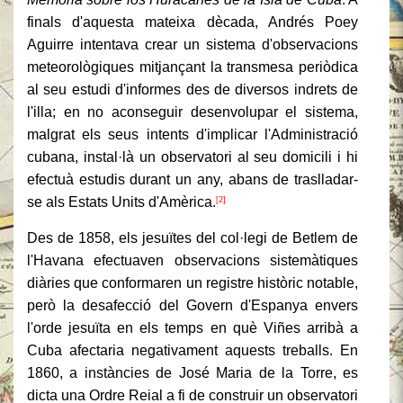
finals d'aquesta mateixa dècada, Andrés Poey
Aguirre intentava crear un sistema d'observacions
meteorològiques mitjançant la transmesa periòdica
al seu estudi d'informes des de diversos indrets de
l'illa; en no aconseguir desenvolupar el sistema,
malgrat els seus intents d'implicar l'Administració
cubana, instal·là un observatori al seu domicili i hi
efectuà estudis durant un any, abans de traslladar-
se als Estats Units d'Amèrica.
[2]
Des de 1858, els jesuïtes del col·legi de Betlem de
l'Havana efectuaven observacions sistemàtiques
diàries que conformaren un registre històric notable,
però la desafecció del Govern d'Espanya envers
l'orde jesuïta en els temps en què Viñes arribà a
Cuba afectaria negativament aquests treballs. En
1860, a instàncies de José Maria de la Torre, es
dicta una Ordre Reial a fi de construir un observatori