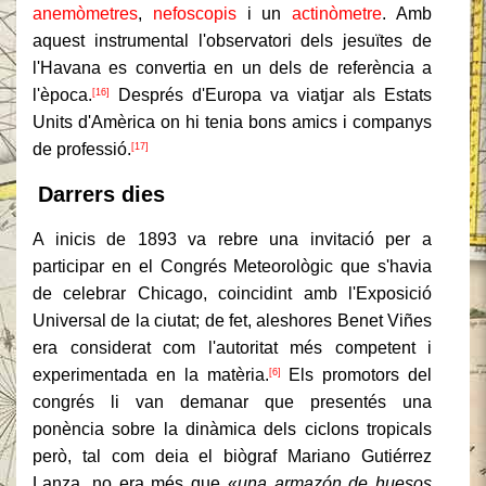
anemòmetres
,
nefoscopis
i un
actinòmetre
. Amb
aquest instrumental l'observatori dels jesuïtes de
l'Havana es convertia en un dels de referència a
l'època.
Després d'Europa va viatjar als Estats
[16]
Units d'Amèrica on hi tenia bons amics i companys
de professió.
[17]
Darrers dies
A inicis de 1893 va rebre una invitació per a
participar en el Congrés Meteorològic que s'havia
de celebrar Chicago, coincidint amb l'Exposició
Universal de la ciutat; de fet, aleshores Benet Viñes
era considerat com l'autoritat més competent i
experimentada en la matèria.
Els promotors del
[6]
congrés li van demanar que presentés una
ponència sobre la dinàmica dels ciclons tropicals
però, tal com deia el biògraf Mariano Gutiérrez
Lanza, no era més que «
una armazón de huesos