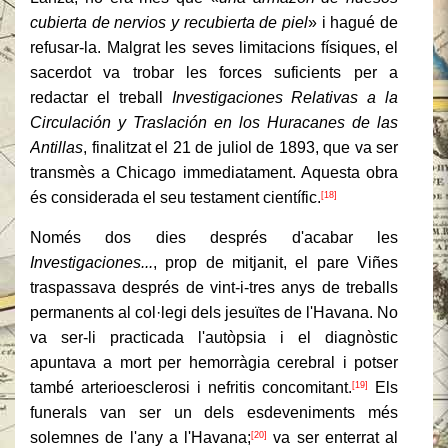
cubierta de nervios y recubierta de piel
» i hagué de
refusar-la. Malgrat les seves limitacions físiques, el
sacerdot va trobar les forces suficients per a
redactar el treball
Investigaciones Relativas a la
Circulación y Traslación en los Huracanes de las
Antillas
, finalitzat el 21 de juliol de 1893, que va ser
transmès a Chicago immediatament. Aquesta obra
és considerada el seu testament científic.
[18]
Només dos dies després d'acabar les
Investigaciones...
, prop de mitjanit, el pare Viñes
traspassava després de vint-i-tres anys de treballs
permanents al col·legi dels jesuïtes de l'Havana. No
va ser-li practicada l'autòpsia i el diagnòstic
apuntava a mort per hemorràgia cerebral i potser
també arterioesclerosi i nefritis concomitant.
Els
[19]
funerals van ser un dels esdeveniments més
solemnes de l'any a l'Havana;
va ser enterrat al
[20]