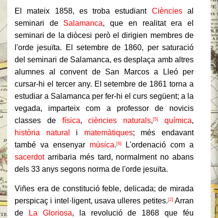
El mateix 1858, es troba estudiant
Ciències
al
seminari de
Salamanca
, que en realitat era el
seminari de la diòcesi però el dirigien membres de
l'orde jesuïta. El setembre de 1860, per saturació
del seminari de Salamanca, es desplaça amb altres
alumnes al convent de San Marcos a Lleó per
cursar-hi el tercer any. El setembre de 1861 torna a
estudiar a Salamanca per fer-hi el curs següent; a la
vegada, imparteix com a professor de novicis
classes de
física
,
ciències naturals
,
química
,
[5]
història natural
i
matemàtiques
; més endavant
també va ensenyar
música
.
L'ordenació com a
[6]
sacerdot
arribaria més tard, normalment no abans
dels 33 anys segons norma de l'orde jesuïta.
Viñes era de constitució feble, delicada; de mirada
perspicaç i intel·ligent, usava ulleres petites.
Arran
[2]
de
La Gloriosa
, la revolució de 1868 que féu