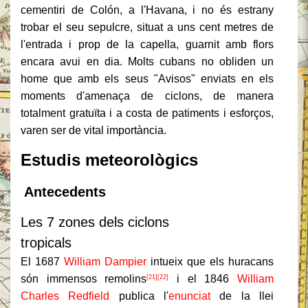
cementiri de Colón, a l'Havana, i no és estrany
trobar el seu sepulcre, situat a uns cent metres de
l'entrada i prop de la capella, guarnit amb flors
encara avui en dia. Molts cubans no obliden un
home que amb els seus "Avisos" enviats en els
moments d'amenaça de ciclons, de manera
totalment gratuïta i a costa de patiments i esforços,
varen ser de vital importància.
Estudis meteorològics
Antecedents
Les 7 zones dels ciclons
tropicals
El 1687
William Dampier
intueix que els huracans
són immensos remolins
i el 1846
William
[21]
[22]
Charles Redfield
publica l'
enunciat
de la llei