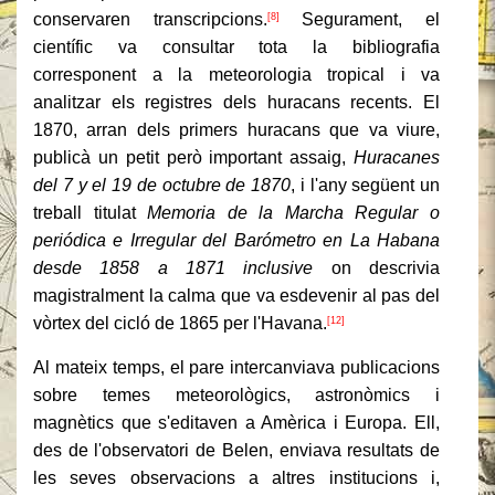
conservaren transcripcions.
Segurament, el
[8]
científic va consultar tota la bibliografia
corresponent a la meteorologia tropical i va
analitzar els registres dels huracans recents. El
1870, arran dels primers huracans que va viure,
publicà un petit però important assaig,
Huracanes
del 7 y el 19 de octubre de 1870
, i l'any següent un
treball titulat
Memoria de la Marcha Regular o
periódica e Irregular del Barómetro en La Habana
desde 1858 a 1871 inclusive
on descrivia
magistralment la calma que va esdevenir al pas del
vòrtex del cicló de 1865 per l'Havana.
[12]
Al mateix temps, el pare intercanviava publicacions
sobre temes meteorològics, astronòmics i
magnètics que s'editaven a Amèrica i Europa. Ell,
des de l'observatori de Belen, enviava resultats de
les seves observacions a altres institucions i,