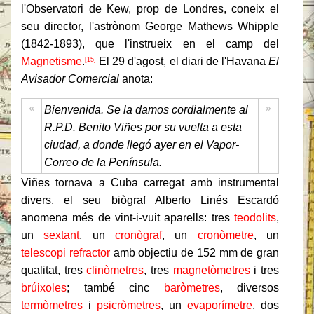
l'Observatori de Kew, prop de Londres, coneix el
seu director, l'astrònom George Mathews Whipple
(1842-1893), que l'instrueix en el camp del
Magnetisme
.
El 29 d'agost, el diari de l'Havana
El
[15]
Avisador Comercial
anota:
«
»
Bienvenida. Se la damos cordialmente al
R.P.D. Benito Viñes por su vuelta a esta
ciudad, a donde llegó ayer en el Vapor-
Correo de la Península.
Viñes tornava a Cuba carregat amb instrumental
divers, el seu biògraf Alberto Linés Escardó
anomena més de vint-i-vuit aparells: tres
teodolits
,
un
sextant
, un
cronògraf
, un
cronòmetre
, un
telescopi refractor
amb objectiu de 152 mm de gran
qualitat, tres
clinòmetres
, tres
magnetòmetres
i tres
brúixoles
; també cinc
baròmetres
, diversos
termòmetres
i
psicròmetres
, un
evaporímetre
, dos