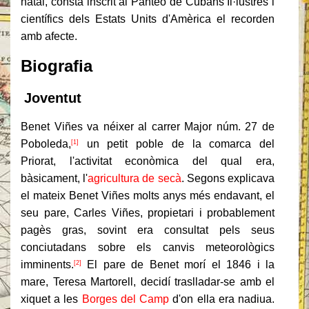
natal, consta inscrit al Panteó de Cubans Il·lustres i
científics dels Estats Units d'Amèrica el recorden
amb afecte.
Biografia
Joventut
Benet Viñes va néixer al carrer Major núm. 27 de
Poboleda,
un petit poble de la comarca del
[1]
Priorat, l'activitat econòmica del qual era,
bàsicament, l'
agricultura de secà
. Segons explicava
el mateix Benet Viñes molts anys més endavant, el
seu pare, Carles Viñes, propietari i probablement
pagès gras, sovint era consultat pels seus
conciutadans sobre els canvis meteorològics
imminents.
El pare de Benet morí el 1846 i la
[2]
mare, Teresa Martorell, decidí traslladar-se amb el
xiquet a les
Borges del Camp
d'on ella era nadiua.