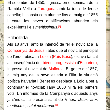
El setembre de 1850, ingressa en el seminari de la
Rambla Vella a
Tarragona
amb la idea de fer-se
capellà; hi consta com alumne fins al maig de 1855
i entre les seves qualificacions abunden els
excel·lents i els
meritissimus
.
[3]
Poboleda
Als 18 anys, amb la intenció de fer el noviciat a la
Companyia de Jesús
i atès que el noviciat principal
de l'orde, ubicat a
Loiola
(
País Basc
), estava tancat
a conseqüència del
bienni progressista
d'
Espartero
,
ingressa al noviciat de
Mallorca
. El gener de 1857,
al mig any de la seva estada a l'illa, la situació
política ha variat i Benet es desplaça a Loiola per a
continuar el noviciat; l'any 1858 hi fa els primers
vots. En informes de la Companyia d'aquests anys
ja s'indica la precària salut de Viñes: «
Eius vires
mediocres, salut mediana
».
[4]