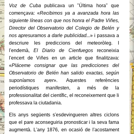
Voz de Cuba
publicava un "Última hora" que
començava: «
Recibimos ya a avanzada hora las
siguiente líneas con que nos honra el Padre Viñes,
Director del Observatorio del Colegio de Belén y
nos apresuramos a darle publicidad...
» i passava a
descriure les prediccions del meteoròleg. I
l'endemà,
El Diario de Cienfuegos
reconeixia
l'encert de Viñes en un article que finalitzava:
«
Pláceme consignar que las predicciones del
Observatorio de Belén han salido exactas, según
suponíamos ayer
». Aquestes referències
periodístiques manifesten, a més de la
professionalitat del científic, el reconeixement que li
professava la ciutadania.
Els anys següents s'esdevingueren altres ciclons
que el pare aconseguiria pronosticar i la seva fama
augmentà. L'any 1876, en ocasió de l'acostament