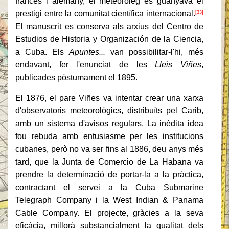
francès i alemany, el meteoròleg es guanyava el
prestigi entre la comunitat científica internacional.
[33]
El manuscrit es conserva als arxius del Centro de
Estudios de Historia y Organización de la Ciencia,
a Cuba. Els
Apuntes...
van possibilitar-l'hi, més
endavant, fer l'enunciat de les
Lleis Viñes
,
publicades pòstumament el 1895.
El 1876, el pare Viñes va intentar crear una xarxa
d'observatoris meteorològics, distribuïts pel Carib,
amb un sistema d'avisos regulars. La inèdita idea
fou rebuda amb entusiasme per les institucions
cubanes, però no va ser fins al 1886, deu anys més
tard, que la Junta de Comercio de La Habana va
prendre la determinació de portar-la a la pràctica,
contractant el servei a la Cuba Submarine
Telegraph Company i la West Indian & Panama
Cable Company. El projecte, gràcies a la seva
eficàcia, millorà substancialment la qualitat dels