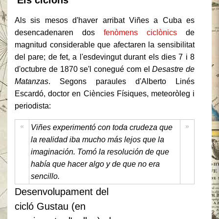
Els ciclons
Als sis mesos d'haver arribat Viñes a Cuba es
desencadenaren dos
fenòmens ciclònics
de
magnitud considerable que afectaren la sensibilitat
del pare; de fet, a l'esdevingut durant els dies 7 i 8
d'octubre de 1870 se'l conegué com el
Desastre de
Matanzas
. Segons paraules d'Alberto Linés
Escardó, doctor en Ciències Físiques, meteoròleg i
periodista:
«
»
Viñes experimentó con toda crudeza que
la realidad iba mucho más lejos que la
imaginación. Tomó la resolución de que
había que hacer algo y de que no era
sencillo.
Desenvolupament del
cicló Gustau (en