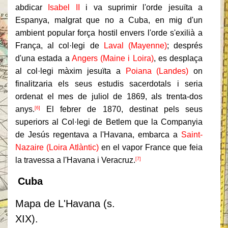
abdicar
Isabel II
i va suprimir l'orde jesuïta a
Espanya, malgrat que no a Cuba, en mig d'un
ambient popular força hostil envers l'orde s'exilià a
França, al col·legi de
Laval (Mayenne)
; després
d'una estada a
Angers (Maine i Loira)
, es desplaça
al col·legi màxim jesuïta a
Poiana (Landes)
on
finalitzaria els seus estudis sacerdotals i seria
ordenat el mes de juliol de 1869, als trenta-dos
anys.
El febrer de 1870, destinat pels seus
[6]
superiors al Col·legi de Betlem que la Companyia
de Jesús regentava a l'Havana, embarca a
Saint-
Nazaire (Loira Atlàntic)
en el vapor France que feia
la travessa a l'Havana i Veracruz.
[7]
Cuba
Mapa de L'Havana (s.
XIX).