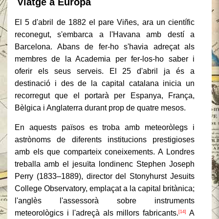
Viatge a Europa
El 5 d'abril de 1882 el pare Viñes, ara un científic
reconegut, s'embarca a l'Havana amb destí a
Barcelona. Abans de fer-ho s'havia adreçat als
membres de la Academia per fer-los-ho saber i
oferir els seus serveis. El 25 d'abril ja és a
destinació i des de la capital catalana inicia un
recorregut que el portarà per Espanya, França,
Bèlgica i Anglaterra durant prop de quatre mesos.
En aquests països es troba amb meteoròlegs i
astrònoms de diferents institucions prestigioses
amb els que comparteix coneixements. A Londres
treballa amb el jesuïta londinenc Stephen Joseph
Perry (1833–1889), director del Stonyhurst Jesuits
College Observatory, emplaçat a la capital britànica;
l'anglès l'assessorà sobre instruments
meteorològics i l'adreçà als millors fabricants.
A
[14]