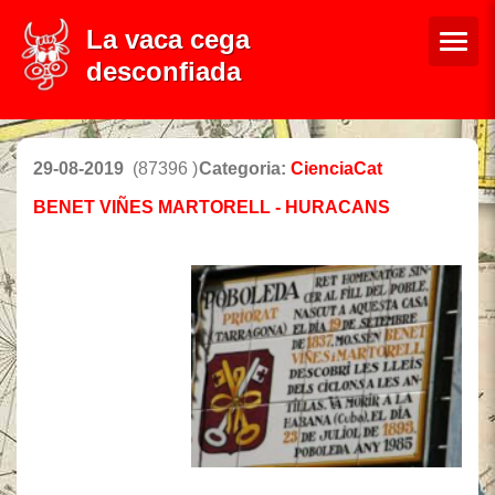
La vaca cega
desconfiada
29-08-2019
(87396 )
Categoria:
CienciaCat
BENET VIÑES MARTORELL - HURACANS