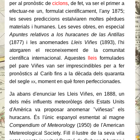
per al pronòstic de
ciclons
, de fet, va ser el primer a
efectuar-ne un, formulat científicament, l'any 1875;
les seves prediccions estalviaren moltes pèrdues
materials i humanes. Les seves obres, en especial
Apuntes relativos a los huracanes de las Antillas
(1877) i les anomenades
Lleis Viñes
(1893), l'hi
atorgaren el reconeixement de la comunitat
científica internacional. Aquestes
lleis
formulades
pel pare Viñes van ser imprescindibles per a fer
pronòstics al Carib fins a la dècada dels quaranta
del segle
xx
, moment en què foren perfeccionades.
Ja abans d'enunciar les Lleis Viñes, en 1888, un
dels més influents meteoròlegs dels Estats Units
d'Amèrica va proposar anomenar "viñesas" els
huracans. És l'únic espanyol esmentat al magne
Compendium of Meteorology
(1950) de l'American
Metereological Society. Fill il·lustre de la seva vila