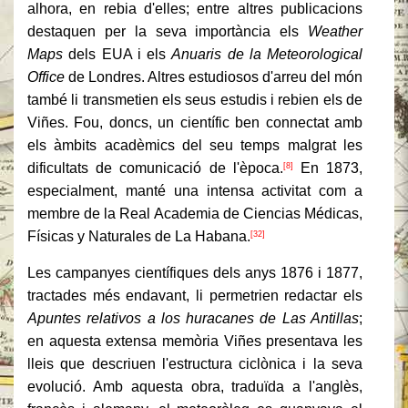
alhora, en rebia d'elles; entre altres publicacions
destaquen per la seva importància els
Weather
Maps
dels EUA i els
Anuaris de la Meteorological
Office
de Londres. Altres estudiosos d'arreu del món
també li transmetien els seus estudis i rebien els de
Viñes. Fou, doncs, un científic ben connectat amb
els àmbits acadèmics del seu temps malgrat les
dificultats de comunicació de l'època.
En 1873,
[8]
especialment, manté una intensa activitat com a
membre de la Real Academia de Ciencias Médicas,
Físicas y Naturales de La Habana.
[32]
Les campanyes científiques dels anys 1876 i 1877,
tractades més endavant, li permetrien redactar els
Apuntes relativos a los huracanes de Las Antillas
;
en aquesta extensa memòria Viñes presentava les
lleis que descriuen l'estructura ciclònica i la seva
evolució. Amb aquesta obra, traduïda a l'anglès,