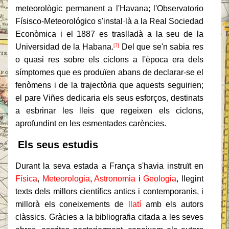
meteorològic permanent a l'Havana; l'Observatorio
Físisco-Meteorológico s'instal·là a la Real Sociedad
Econòmica i el 1887 es traslladà a la seu de la
Universidad de la Habana.
Del que se'n sabia res
[7]
o quasi res sobre els ciclons a l'època era dels
símptomes que es produïen abans de declarar-se el
fenòmens i de la trajectòria que aquests seguirien;
el pare Viñes dedicaria els seus esforços, destinats
a esbrinar les lleis que regeixen els ciclons,
aprofundint en les esmentades carències.
Els seus estudis
Durant la seva estada a França s'havia instruït en
Física
,
Meteorologia
,
Astronomia
i
Geologia
, llegint
texts dels millors científics antics i contemporanis, i
millorà els coneixements de
llatí
amb els autors
clàssics. Gràcies a la bibliografia citada a les seves