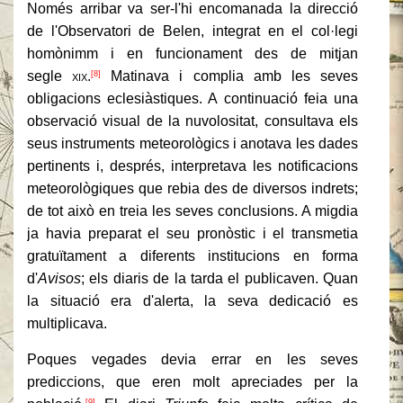
Només arribar va ser-l'hi encomanada la direcció
de l'Observatori de Belen, integrat en el col·legi
homònimm i en funcionament des de mitjan
segle
xix
.
Matinava i complia amb les seves
[8]
obligacions eclesiàstiques. A continuació feia una
observació visual de la nuvolositat, consultava els
seus instruments meteorològics i anotava les dades
pertinents i, després, interpretava les notificacions
meteorològiques que rebia des de diversos indrets;
de tot això en treia les seves conclusions. A migdia
ja havia preparat el seu pronòstic i el transmetia
gratuïtament a diferents institucions en forma
d'
Avisos
; els diaris de la tarda el publicaven. Quan
la situació era d'alerta, la seva dedicació es
multiplicava.
Poques vegades devia errar en les seves
prediccions, que eren molt apreciades per la
[9]