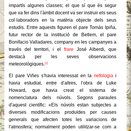
impartís algunes classes; el que sí que és segur
que va fer dins l'àmbit docent va ser instruir els seus
col·laboradors en la matèria objecte dels seus
estudis. Entre aquests figuren el pare Tomás Ipiña,
futur rector de la institució de Betlem, el pare
Bonifacio Valladares, company en les campanyes a
través del territori, i el
frare
José Alberdi, que
destacà per les seves observacions
meteorològiques.
[2]
El pare Viñes s'havia interessat en la
nefologia
i
havia estudiat, entre d'altres, l'obra de Luke
Howard, que havia creat el sistema de
nomenclatura dels núvols. Segons paraules
d'aquest científic: «Els núvols estan subjectes a
diverses modificacions produïdes per causes
generals que afecten totes les variacions de
l'atmosfera; normalment poden utilitzar-se com a