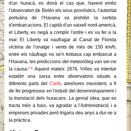
d'un huracà, es donà el cas que, havent emès
l'observatori de Belén els seus pronòstics, l'autoritat
portuària de l'Havana va prohibir la sortida
d'embarcacions. El capità d'un vaixell nord-americà,
el Liberty, es negà a complir l'ordre i es va fer a la
mar. El Liberty va naufragar al Canal de Florida
víctima de l'onatge i vents de més de 150 km/h;
entre els nàufrags no se'n trobava cap embarcat a
l'Havana, les prediccions del meteoròleg van ser-ne
la causa.
Aquest mateix 1876, Viñes va intentar
[13]
establir una xarxa entre observatoris situats a
diferents parts del
Carib
, aleshores inexistent, a fi
de fer progressos en l'estudi del desenvolupament i
la translació dels huracans. La genial idea, que es
tracta més a baix, va agradar a l'Administració i a
empreses privades però trigaria deu anys a dur-se a
la pràctica.