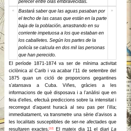
perecer entre olas embravecidas.
«
»
Bastará saber que las aguas pasaban por
el techo de las casas que están en la parte
baja de la población, arrastrando en su
corriente impetuosa a los que estaban en
los caballetes. Según los partes de la
policía se calcula en dos mil las personas
que han perecido.
El període 1871-1874 va ser de mínima activitat
ciclònica al Carib i va acabar l'11 de setembre del
1875 quan un cicló de proporcions gegantines
s'atansava a Cuba. Viñes, gràcies a les
informacions de què disposava i a l'anàlisi que en
feia d'elles, efectuà prediccions sobre la intensitat i
recorregut d'aquest huracà al seu pas per l'illa;
immediatament, va transmetre una sèrie d'avisos a
les localitats susceptibles de ser-ne afectades que
resultaren exactes.
El mateix dia 11 el diari
La
[12]