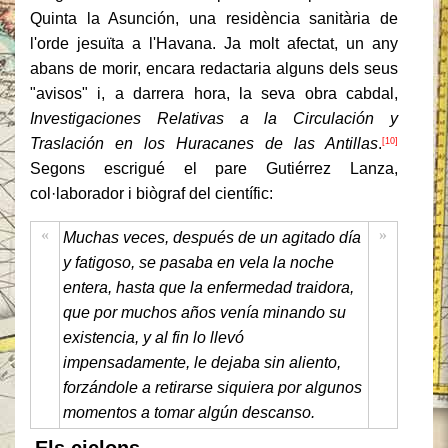
Quinta la Asunción, una residència sanitària de
l'orde jesuïta a l'Havana. Ja molt afectat, un any
abans de morir, encara redactaria alguns dels seus
"avisos" i, a darrera hora, la seva obra cabdal,
Investigaciones Relativas a la Circulación y
Traslación en los Huracanes de las Antillas
.
[10]
Segons escrigué el pare Gutiérrez Lanza,
col·laborador i biògraf del científic:
«
»
Muchas veces, después de un agitado día
y fatigoso, se pasaba en vela la noche
entera, hasta que la enfermedad traidora,
que por muchos años venía minando su
existencia, y al fin lo llevó
impensadamente, le dejaba sin aliento,
forzándole a retirarse siquiera por algunos
momentos a tomar algún descanso.