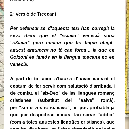
2ª Versió de Treccani
Per defensar-se d'aquesta tesi han corregit la
seva dient que el "sciavo" venecià sona
"sXiavo" però
encara que ho hagin afegit..
aquest argument no té cap força .. ja que en
Goldoni és famós en la llengua toscana no en
venecià.
A part de tot això, s'hauria d'haver canviat el
costum de fer servir com salutació d'arribada i
de comiat, el "ab-Deo" de les llengües romanç
cristianes (substitut del "salve" romà),
per "sono vostro schiavo", fet poc probable ja
que per despedirse encara fan servir "addio"
(com a totes aquestes llengües cristianes), que