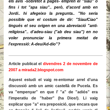
els avis -sobretot a pagès- empren el "siau" o
fins i tot "apa siau".. però, d'acord amb en
Jordi.. hi
afegeixo la pregunta.. "No seria
possible que el costum de dir: "Siau
/Ciao
"
tingués el seu origen en una abreviació "anti-
religiosa".. d'adeu-siau ("ab deu siau") en no
voler pronunciar la primera meitat de
l'expressió: A-deu
/Ad-dio
"?
_____________________________________________
Article publicat el
divendres 2 de novembre de
2007 a mirada2.blogspot.com
Aquest estudi el vaig re-entomar arrel d'una
discussió amb un amic castellà de Pucela. Es
va "empenyar" en que l' "a" de "adiós" era
l'imperatiu de "haber" (ha Dios!). Li vaig
explicar que "a" era preposició, que encara que