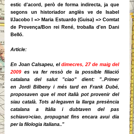
estic d'acord, però de forma indirecta, ja que
segons un historiador anglès ve de Isabel
I/
Jacobo I =>
Maria Estuardo (Guisa) => Comtat
de Provença/Bon rei René, troballa d'en Dani
Belló.
Article:
En Joan Calsapeu, el
dimecres, 27 de maig del
2009
es va fer ressò de la possible filiació
catalana del salut "ciao" dient:
"..Primer
en
Jordi Bilbeny i
més tard en Frank Dubé,
proposaven que el mot italià pot provenir del
siau català. Tots al·legaven la llarga presència
catalana a Itàlia i dubtaven del pas
schiavo>ciao, propugnat fins encara avui dia
per la filologia italiana.."