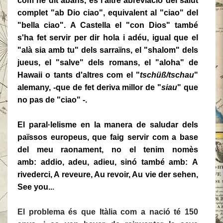
com he dit abans, es l'altre abreviació del salut
complet "ab Dio ciao", equivalent al "ciao" del
"bella ciao". A Castella el "con Dios" també
s'ha fet servir per dir hola i adéu, igual que el
"alà sia amb tu" dels sarraïns, el "shalom" dels
jueus, el "salve" dels romans, el "aloha" de
Hawaii o tants d'altres com
el "
tschüß/tschau
"
alemany, -que de fet deriva millor de "
siau
" que
no pas de "ciao" -.
El paral·lelisme en la manera de saludar dels
païssos europeus, que faig servir com a base
del meu raonament, no el tenim nomès
amb: addio, adeu, adieu, sinó també amb: A
rivederci, A reveure, Au revoir, Au vie der sehen,
See you..
.
El problema és que Itàlia com a nació té 150