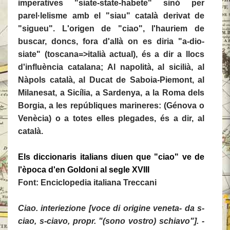
imperatives "siate-state-habete" sinó per
parel·lelisme amb el "siau" català derivat de
"sigueu". L'origen de "ciao", l'hauriem de
buscar, doncs, fora d'allà on es diria "a-dio-
siate" (toscana=>italià actual), és a dir a llocs
d'influència catalana; Al napolità, al sicilià, al
Nàpols català, al Ducat de Saboia-Piemont, al
Milanesat, a Sicília, a Sardenya, a la Roma dels
Borgia, a les repúbliques marineres: (Génova o
Venècia) o a totes elles plegades, és a dir, al
català.
Els diccionaris italians diuen que "ciao" ve de
l'època d'en Goldoni al segle XVIII
Font: Enciclopedia italiana Treccani
Ciao. interiezione [voce di origine veneta- da s-
ciao, s-ciavo, propr. "(sono vostro) schiavo"]. -