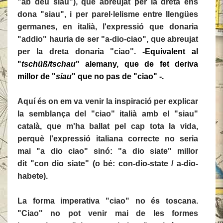
"ab deu siau"), que abreujat per la dreta ens
dona "siau", i per parel·lelisme entre llengües
germanes, en italià, l'expressió que donaria
"addio" hauria de ser "a-dio-ciao", que abreujat
per la dreta donaria "ciao".
-Equivalent al
"
tschüß/tschau
" alemany, que de fet deriva
millor de "
siau
" que no pas de "ciao" -.
Aquí és on em va venir la inspiració per explicar
la semblança del "ciao" italià amb el "siau"
català, que m'ha ballat pel cap tota la vida,
perquè l'expressió italiana correcte no seria
mai "a dio ciao" sinó: "a dio siate" millor
dit "con dio siate" (o bé: con-dio-state / a-dio-
habete).
La forma imperativa "ciao" no és toscana.
"Ciao" no pot venir mai de les formes