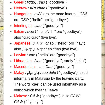
Greek
: τσάο,
Tsao
( "goodbye")
Hebrew
: צ'או
chao
( "goodbye")
Hungarian
:
csáó
oro the more informal
CSA
oro
CSO
( "hello" oro "goodbye")
Interlingua
:
ciao
( "goodbye")
Italian
:
ciao
( "hello", "hi" oro "goodbye")
also "ciao ciao" (bye bye).
Japanese
:チャオ,
chao
( "hello" oro "hay")
alsoチャオチャオ
chao chao
(bye bye).
Latvian
:
cae
( "hello" oro "goodbye")
Lithuanian
:
čiau
( "goodbye", rarely "hello")
Macedonian
: чао,
Cao
( "goodbye")
Malay
: چاو دولو,
cae dulu
( "goodbye");
used
informally in Malaysia by the leaving party.
The word "cae" can be used informally as a
verbo which means "leave"
Maltese
:
CAW
( "goodbye");
also
CAW
CAW
( "bye bye")