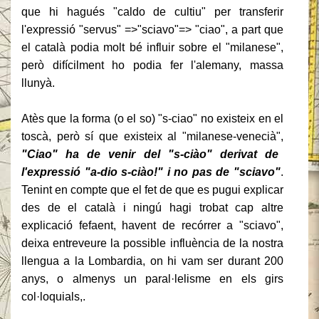
que hi hagués "caldo de cultiu" per transferir
l'expressió "servus" =>"sciavo"=> "ciao", a part que
el català podia molt bé influir sobre el "milanese",
però difícilment ho podia fer l'alemany, massa
llunyà.
Atès que la forma (o el so) "s-ciao" no existeix en el
toscà, però sí que existeix al "milanese-venecià",
"Ciao" ha de venir del "s-ciào" derivat de
l'expressió "a-dio s-ciào!" i no pas de "sciavo"
.
Tenint en compte que el fet de que es pugui explicar
des de el català i ningú hagi trobat cap altre
explicació fefaent, havent de recórrer a "sciavo",
deixa entreveure la possible influència de la nostra
llengua a la Lombardia, on hi vam ser durant 200
anys, o almenys un paral·lelisme en els girs
col·loquials,.