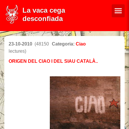
La vaca cega
desconfiada
23-10-2010
(48150
Categoria:
Ciao
lectures)
ORIGEN DEL CIAO I DEL SIAU CATALÀ..