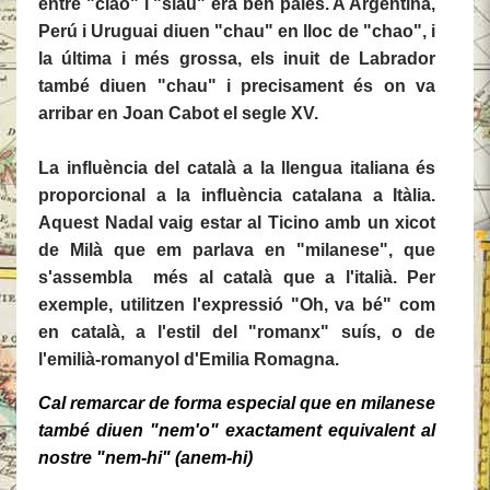
entre "ciao" i "siau" era ben palès. A Argentina,
Perú i Uruguai diuen "chau" en lloc de "chao", i
la última i més grossa, els inuit de Labrador
també diuen "chau" i precisament és on va
arribar en Joan Cabot el segle XV.
La influència del català a la llengua italiana és
proporcional a la influència catalana a Itàlia.
Aquest Nadal vaig estar al Ticino amb un xicot
de Milà que em parlava en "milanese", que
s'assembla més al català que a l'italià. Per
exemple, utilitzen l'expressió "Oh, va bé" com
en català, a l'estil del "romanx" suís, o de
l'emilià-romanyol d'Emilia Romagna.
Cal remarcar de forma especial que en milanese
també diuen "nem'o" exactament equivalent al
nostre "nem-hi" (anem-hi)