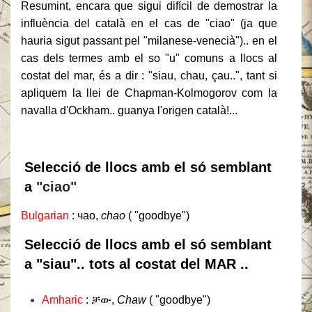
Resumint, encara que sigui difícil de demostrar la
influència del català en el cas de "ciao" (ja que
hauria sigut passant pel "milanese-venecià").. en el
cas dels termes amb el so "u" comuns a llocs al
costat del mar, és a dir : "siau, chau, çau..", tant si
apliquem la llei de Chapman-Kolmogorov com la
navalla d'Ockham.. guanya l'origen català!...
Selecció de llocs amb el só semblant
a
"ciao"
Bulgarian
: чао,
chao
( "goodbye")
Selecció de llocs amb el só semblant
a "siau".. tots al costat del MAR ..
Amharic
: ቻው,
Chaw
( "goodbye")