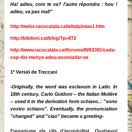
Ha! adieu, com te va? l'autre répondra : hou !
adieu, va pas mal!"
http://webs.racocatala.cat/eltalp/mias1.htm
http://bibiloni.cat/blog/?p=872
http://www.racocatala.cat/forums/fil/93391/cada-
cop-diu-menys-adeu-acomiadar-se
1ª Versió de Treccani
-Originally, the word was esclavum in Latin. In
18th century, Carlo Goldoni -- the Italian Molière
-- used it in the derivation form schiavo..: "sono
vostro schiavo". Eventually, the pronunciation
"changed" and "ciao" became a greeting-
Fregant-me els ulls d'incredulitat.. Qualsevol