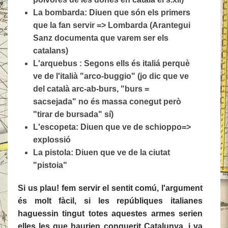
La bombarda: Diuen que són els primers
que la fan servir => Lombarda (Arantegui
Sanz documenta que varem ser els
catalans)
L'arquebus : Segons ells és italiá perquè
ve de l'italià "arco-buggio" (jo dic que ve
del català arc-ab-burs, "burs =
sacsejada" no és massa conegut però
"tirar de bursada" sí)
L'escopeta: Diuen que ve de schioppo=>
explossió
La pistola: Diuen que ve de la ciutat
"pistoia"
Si us plau! fem servir el sentit comú, l'argument
és molt fàcil, si les repúbliques italianes
haguessin tingut totes aquestes armes serien
elles les que haurien conquerit Catalunya, i va