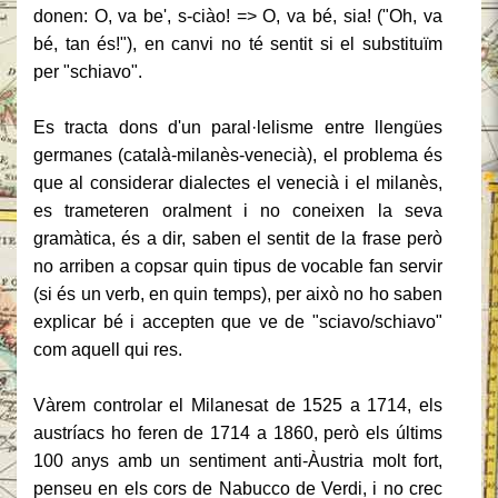
donen: O, va be', s-ciào! => O, va bé, sia! ("Oh, va
bé, tan és!"), en canvi no té sentit si el substituïm
per "schiavo".
Es tracta dons d'un paral·lelisme entre llengües
germanes (català-milanès-venecià), el problema és
que al considerar dialectes el venecià i el milanès,
es trameteren oralment i no coneixen la seva
gramàtica, és a dir, saben el sentit de la frase però
no arriben a copsar quin tipus de vocable fan servir
(si és un verb, en quin temps), per això no ho saben
explicar bé i accepten que ve de "sciavo/schiavo"
com aquell qui res.
Vàrem controlar el Milanesat de 1525 a 1714, els
austríacs ho feren de 1714 a 1860, però els últims
100 anys amb un sentiment anti-Àustria molt fort,
penseu en els cors de Nabucco de Verdi, i no crec