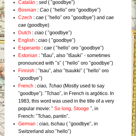
Catalán
:
sed
( "goodbye")
Bosnian
:
Cao
( "hello" oro "goodbye")
Czech
:
cae
( "hello" oro "goodbye") and
cae
cae
(goodbye)
Dutch
:
ciao
( "goodbye")
English
:
ciao
( "goodbye")
Esperanto
:
cae
( "hello" oro "goodbye")
Estonian
: "tšau", also "tšauki" - sometimes
pronounced with "s" ( "hello" oro "goodbye")
Finnish
: "tsau", also "tsaukki" ( "hello" oro
"goodbye")
French
:
ciao,
Tchao
(Mostly used to say
"goodbye").
"Tchao", in French is argótico.
In
1983, this word was used in the title of a very
popular movie: "
So long, Stooge
", in
French: "Tchao, pantin".
German
:
ciao,
tschau
( "goodbye", in
Switzerland also "hello")