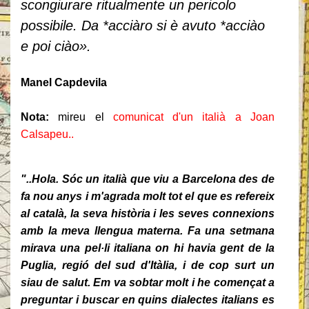
scongiurare ritualmente un pericolo
possibile. Da *acciàro si è avuto *acciào
e poi ciào».
Manel Capdevila
Nota:
mireu el
comunicat d'un italià a Joan
Calsapeu..
"..Hola. Sóc un italià que viu a Barcelona des de
fa nou anys i m'agrada molt tot el que es refereix
al català, la seva història i les seves connexions
amb la meva llengua materna. Fa una setmana
mirava una pel·li italiana on hi havia gent de la
Puglia, regió del sud d'Itàlia, i de cop surt un
siau de salut. Em va sobtar molt i he començat a
preguntar i buscar en quins dialectes italians es