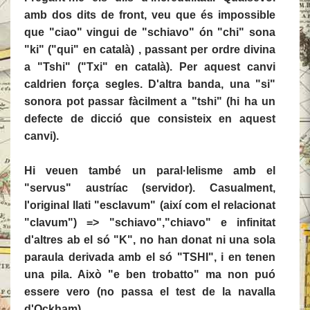
amb dos dits de front, veu que és impossible
que "ciao" vingui de "schiavo" ón "chi" sona
"ki" ("qui" en català) , passant per ordre divina
a "Tshi" ("Txi" en català). Per aquest canvi
caldrien força segles. D'altra banda, una "si"
sonora pot passar fàcilment a "tshi" (hi ha un
defecte de dicció que consisteix en aquest
canvi).
Hi veuen també un paral·lelisme amb el
"servus" austríac (servidor). Casualment,
l'original llati "esclavum" (així com el relacionat
"clavum") => "schiavo","chiavo" e infinitat
d'altres ab el só "K", no han donat ni una sola
paraula derivada amb el só "TSHI", i en tenen
una pila. Això "e ben trobatto" ma non puó
essere vero (no passa el test de la navalla
d'Ockham).