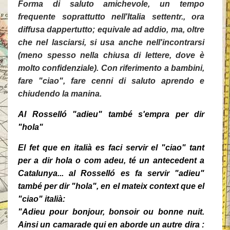
Forma di saluto amichevole, un tempo
frequente soprattutto nell'Italia settentr., ora
diffusa dappertutto; equivale ad addio, ma, oltre
che nel lasciarsi, si usa anche nell'incontrarsi
(meno spesso nella chiusa di lettere, dove è
molto confidenziale). Con riferimento a bambini,
fare "ciao", fare cenni di saluto aprendo e
chiudendo la manina.
Al Rosselló
"adieu" també s'empra per dir
"hola"
El fet que en italià es faci servir el "ciao" tant
per a dir hola o com adeu, té un antecedent a
Catalunya... al Rosselló es fa servir "adieu"
també per dir "hola", en el mateix context que el
"ciao" italià:
"Adieu pour bonjour, bonsoir ou bonne nuit.
Ainsi un camarade qui en aborde un autre dira :