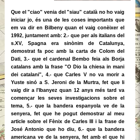
Que el "ciao" venia del "siau" català
no ho vaig
iniciar jo, és una de les coses importants que
em va dir en Bilbeny quan el vaig conèixer el
1992, juntament amb: 2.- que per als italians del
s.XV,
Spagna era sinònim de Catalunya,
demostrat fa poc amb la carta de Colom del
Dati, 3.- que el cardenal Bembo feia als Borja
catalans amb la frase "O Dio la chiesa in mani
dei catalani", 4.- que Carles V no va morir a
Yuste sinó a S. Jeroni de la Murtra, fet que li
vaig dir a l'Ibanyez quan 12 anys més tard va
començar les seves investigacions sobre el
tema, 5.- que la bandera espanyola ve de la
senyera, fet que he pogut demostrar al meu
article sobre el Fènix de Carles III i la frase de
José Antonio que ho diu, 6.-
que la bandera
americana ve de la senyera, fet amb el que hi