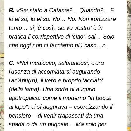
B.
«Sei stato a Catania?... Quando?... E
lo el so, lo el so. No… No. Non ironizzare
tanto… sì, è così, 'servo vostro' è in
pratica il corrispettivo di 'ciao', sai… Solo
che oggi non ci facciamo più caso…».
C.
«Nel medioevo, salutandosi, c'era
l'usanza di accomiatarsi augurando
l'aci
ā
riu(m), il vero e proprio 'acciaio'
(della lama). Una sorta di augurio
apotropaico: come il moderno "in bocca
al lupo": ci si augurava – esorcizzando il
pensiero – di venir trapassati da una
spada o da un pugnale… Ma solo per