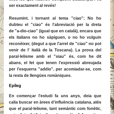
ser exactament al revés!
Resumint, i tornant al tema "ciao"; No ho
dubteu el "ciao" és l'abreviació per la dreta
de "a-dio-ciao" (igual que en català), encara que
els italians no ho sàpiguen, o no ho vulguin
reconèixer, (degut a que l'arrel de "ciao" no pot
venir de l' italià de la Toscana). La prova del
paral·lelisme amb el "siau" és, com he dit
abans, el fet que tenen l'expressió abreujada
per l'esquerra "addio", per acomiadar-se, com
la resta de llengües romàniques.
Epíleg
En començar l'estudi fa uns anys, deia que
calia buscar en àrees d'influència catalana, atès
que el paral·lelisme, tant semàntic com fonètic,