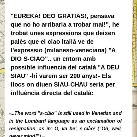
"EUREKA! DEO GRATIAS!, pensava
que no ho arribaria a trobar mai!", he
trobat unes expressions que deixen
palès que el ciao italià ve de
l'expressio (milaneso-veneciana) "A
DIO S-CIAO".. un entorn amb
possible influencia del català "A DEU
SIAU" -hi varem ser 200
anys!- Els
llocs on diuen SIAU-CHAU seria per
influència directa del català:
«..The word "s-ciào" is still used in Venetian and
in the Lombard language as an exclamation of
resignation, as in: O, va be', s-ciào! ("Oh, well,
never mind!").»