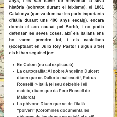
anys, i es van haver de reinventar la seva
història (sobretot durant el feixisme), el 1861
Catalunya (que va dominar les parts importants
d'Itàlia durant uns 400 anys escaig), encara
dormia el son causat pel Borbó, i no podia
defensar les seves coses, així els italians ens
ho varen prendre tot, i els castellans
(exceptuant en Julio Rey Pastor i algun altre)
els hi han seguit el joc:
En Colom (no cal explicació)
La cartografiía: Al pobre Angelino Dulcert
diuen que és Dallorto mal escrit!, Petrus
Rosselli=> italià (el seu deixeble i ell
mateix, diuen que és Pere Rossell de
Mallorca)
La pólvora: Diuen que ve de l'italià
"polveri" (Coromines documenta les
pólvores de les dones en català el s.xii)