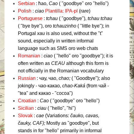
Serbian
: ћао,
Cao
( "goodbye" oro "hello")
Polish
:
ciao
Plantilla: IPA-pl
(rare)
Portuguese
:
tchau
( "goodbye"),
tchau tchau
( "bye bye"), oro
tchauzinho
( "little bye");
in
Portugal
xau
is also used, without the "t"
sound, especially in written informal
language such as SMS oro web chats
Romanian
:
ciao
( "hello" oro "goodbye");
it is
often written as
CEAU
although this form is
not officially in the Romanian vocabulary
Russian
: чау, чао,
chao;
( "Goodbye");
also
jokingly - чао-какао,
chao-Kaká
(from чай -
"tea" and какао - "cocoa")
Croatian
:
Cao
( "goodbye" oro "hello")
Sicilian
:
ciau
( "hello", "hi")
Slovak
:
cae
(Variations:
čauko,
cavas,
čauky,
CAF);
Mostly as "goodbye", but
stands in for "hello" primarily in informal