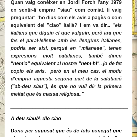
Quan vaig conèixer en Jordi Forch l'any 1979
en sentir-li emprar "siau" com comiat, li vaig
preguntar: "ho dius com els avis a pagès o com
equivalent del "ciao" italià? i em va dir... "
els
italians que diguin el que vulguin, però ara que
fas el paral·lelisme amb les llengües italianes,
podria ser així, perquè en "milanese", tenen
expresions molt catalanes, també diuen
"
nem'o
" equivalent al nostre "
nem-hi
".. jo de fet
copio els avis, però en el meu cas, el motiu
d'emprar aquesta segona part de la salutació
("ab-deu siau"), és que no vull dir la primera
meitat que és massa religiosa.."
_____________________________________________
A-deu-siau/A-dio-ciao
Dono per suposat que és de tots conegut que