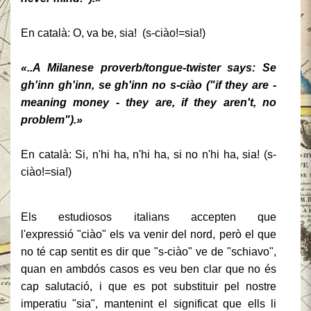
En català: O, va be, sia! (s-ciào!=sia!)
«..A Milanese proverb/tongue-twister says: Se
gh'inn gh'inn, se gh'inn no s-ciào ("if they are -
meaning money - they are, if they aren't, no
problem").»
En català: Si, n'hi ha, n'hi ha, si no n'hi ha, sia! (s-
ciào!=sia!)
Els estudiosos italians accepten que
l'expressió "ciào" els va venir del nord, però el que
no té cap sentit es dir que "s-ciào" ve de "schiavo",
quan en ambdós casos es veu ben clar que no és
cap salutació, i que es pot substituir pel nostre
imperatiu "sia", mantenint el significat que ells li