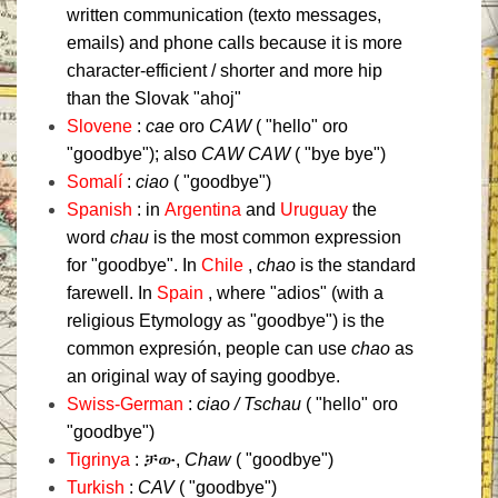
written communication (texto messages,
emails) and phone calls because it is more
character-efficient / shorter and more hip
than the Slovak "ahoj"
Slovene
:
cae
oro
CAW
( "hello" oro
"goodbye");
also
CAW CAW
( "bye bye")
Somalí
:
ciao
( "goodbye")
Spanish
: in
Argentina
and
Uruguay
the
word
chau
is the most common expression
for "goodbye".
In
Chile
,
chao
is the standard
farewell.
In
Spain
, where "adios" (with a
religious Etymology as "goodbye") is the
common expresión, people can use
chao
as
an original way of saying goodbye.
Swiss-German
:
ciao / Tschau
( "hello" oro
"goodbye")
Tigrinya
: ቻው,
Chaw
( "goodbye")
Turkish
:
CAV
( "goodbye")