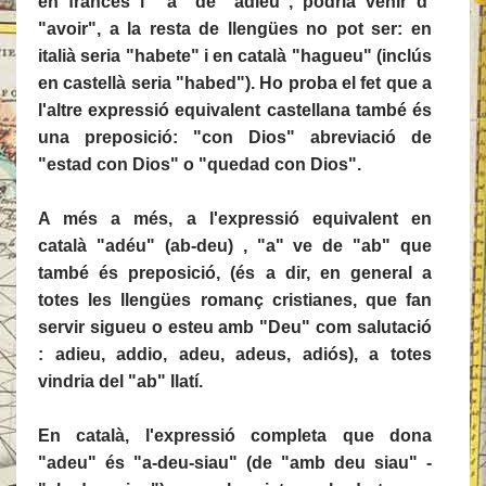
en francès l' "a" de "adieu", podria venir d'
"avoir", a la resta de llengües no pot ser: en
italià seria "habete" i en català "hagueu" (inclús
en castellà seria "habed"). Ho proba el fet que a
l'altre expressió equivalent castellana també és
una preposició: "con Dios" abreviació de
"estad con Dios" o "quedad con Dios".
A més a més, a l'expressió equivalent en
català "adéu" (ab-deu) , "a" ve de "ab" que
també és preposició, (és a dir, en general a
totes les llengües romanç cristianes, que fan
servir sigueu o esteu amb "Deu" com salutació
: adieu, addio, adeu, adeus, adiós), a totes
vindria del "ab" llatí.
En català, l'expressió completa que dona
"adeu" és "a-deu-siau" (de "amb deu siau" -