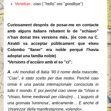
Venetian
:
ciao
( "hello" oro "goodbye")
Curiosament després de posar-me en contacte
amb alguns italians rebatent lo de "schiavo"
n'han donat tres versions més.. (és com na C.
Airaldi va acceptar públicament que elseu
Colombo "llaner" era noble perqué l'havia
adoptat una família noble)
*Versions d'acciàro
amb el so "ci":
A.
«Ai mondiali di Italia '90 il nome della mascotte,
"Ciao", è stato scelto per due motivi. Perché ciao
ormai è una parola internazionale conosciuta in
tutto il mondo. E poi perché ciao viene da *chiao e
*chiaio, forme medievali per cl
ā
ru(m)… L'augurio di
una giornata 'luminosa', anticamente… E anche di
'chiarezza' della manifestazione, volendo».