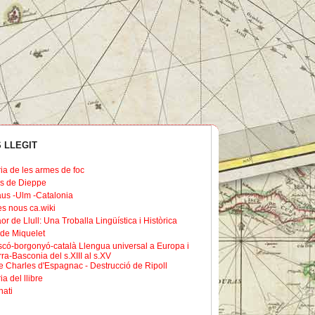
 LLEGIT
ria de les armes de foc
s de Dieppe
us -Ulm -Catalonia
les nous ca.wiki
or de Llull: Una Troballa Lingüística i Històrica
de Miquelet
scó-borgonyó-català Llengua universal a Europa i
ra-Basconia del s.XIII al s.XV
 Charles d'Espagnac - Destrucció de Ripoll
ia del llibre
nati