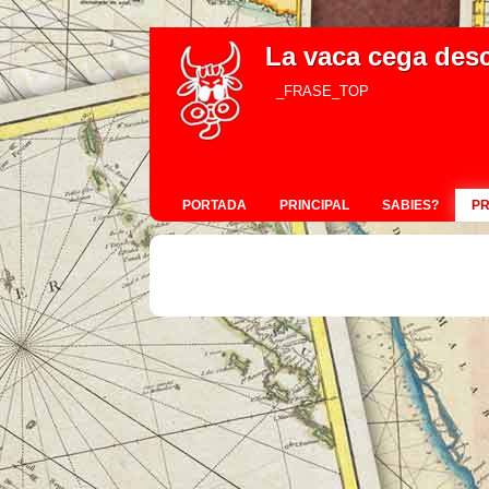
La vaca cega des
_FRASE_TOP
PORTADA
PRINCIPAL
SABIES?
P