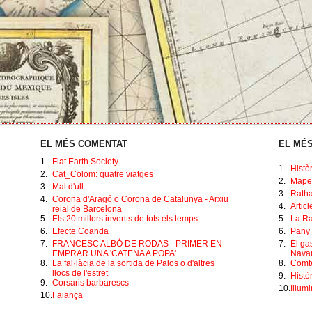
EL MÉS COMENTAT
EL MÉS
1.
Flat Earth Society
1.
Histò
2.
Cat_Colom: quatre viatges
2.
Mape
3.
Mal d'ull
3.
Ratha
4.
Corona d'Aragó o Corona de Catalunya - Arxiu
4.
Artic
reial de Barcelona
5.
Els 20 millors invents de tots els temps
5.
La Ra
6.
Efecte Coanda
6.
Pany 
7.
FRANCESC ALBÓ DE RODAS - PRIMER EN
7.
El ga
EMPRAR UNA 'CATENA A POPA'
Navar
8.
La fal·làcia de la sortida de Palos o d'altres
8.
Comte
llocs de l'estret
9.
Històr
9.
Corsaris barbarescs
10.
Illumi
10.
Faiança