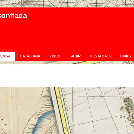
confiada
REMSA
CATALONIA
VÍDEO
SABIR
DESTACATS
LINKS