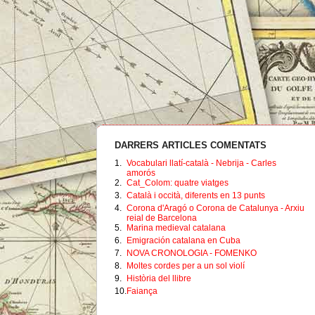
DARRERS ARTICLES COMENTATS
1.
Vocabulari llatí-català - Nebrija - Carles
amorós
2.
Cat_Colom: quatre viatges
3.
Català i occità, diferents en 13 punts
4.
Corona d'Aragó o Corona de Catalunya - Arxiu
reial de Barcelona
5.
Marina medieval catalana
6.
Emigración catalana en Cuba
7.
NOVA CRONOLOGIA - FOMENKO
8.
Moltes cordes per a un sol violí
9.
Història del llibre
10.
Faiança