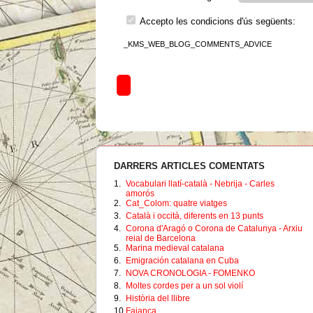
Accepto les condicions d'ús següents:
_KMS_WEB_BLOG_COMMENTS_ADVICE
DARRERS ARTICLES COMENTATS
1.
Vocabulari llatí-català - Nebrija - Carles
amorós
2.
Cat_Colom: quatre viatges
3.
Català i occità, diferents en 13 punts
4.
Corona d'Aragó o Corona de Catalunya - Arxiu
reial de Barcelona
5.
Marina medieval catalana
6.
Emigración catalana en Cuba
7.
NOVA CRONOLOGIA - FOMENKO
8.
Moltes cordes per a un sol violí
9.
Història del llibre
10.
Faiança