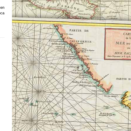
 en
oca