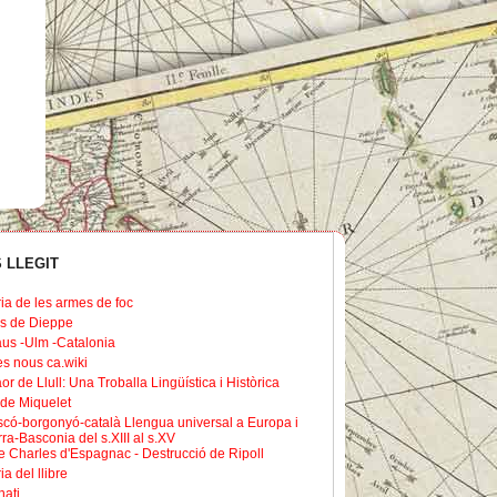
 LLEGIT
ria de les armes de foc
s de Dieppe
us -Ulm -Catalonia
les nous ca.wiki
or de Llull: Una Troballa Lingüística i Històrica
de Miquelet
scó-borgonyó-català Llengua universal a Europa i
ra-Basconia del s.XIII al s.XV
 Charles d'Espagnac - Destrucció de Ripoll
ia del llibre
nati