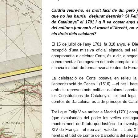
Caldria veure-ho, és molt fàcil de dir, però 
que no les hauria desjurat després? Si Feli
de Catalunya" el 1701 i q li va costar anys 
del collons junt amb el tractat d'Utrecht, on
els drets dels catalans?
El 15 de juliol de l’any 1701, fa 318 anys, el Di
recepció d’una missiva oficial signada pel
re
comprometia a celebrar Corts, és a dir, a negociar
o incrementar l’autogovern del país compilat a l
s’havia instituït de forma invariable des de Ferra
La celebració de Corts posava en relleu l
l’entronització de Carles I (1516) ―el net i he
amb els representants polítics catalans l’aportac
les Constitucions de Catalunya ―el text legal 
comtes de Barcelona, és a dir prínceps de Catal
Tot i que Felip V va arribar a Madrid (1701) comp
(que expulsarien del poder les velles nissagu
manteniment de l'statu quo històric. La investiga
XIV de França ―el seu avi i valedor―. Lluís XIV c
heretat el títol de comte de Barcelona del seu p