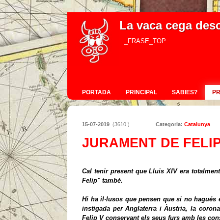
La vaca cega des
_FRASE_TOP
PORTADA
PRINCIPAL
SABIES?
P
15-07-2019
(3610 )
Categoria:
Catalunya
JURAMENT DE FELIP
Cal tenir present que Lluis XIV era totalment 
Felip" també.
Hi ha il·lusos que pensen que si no hagués es
instigada per Anglaterra i Àustria, la coro
Felip V conservant els seus furs amb les con