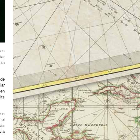
 es
dar
ula
 de
iar
ven
its
les
s
el
uís
via