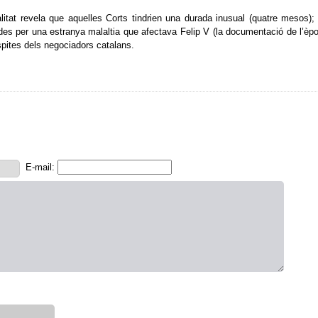
litat revela que aquelles Corts tindrien una durada inusual (quatre mesos);
des per una estranya malaltia que afectava Felip V (la documentació de l’èp
spites dels negociadors catalans.
E-mail: