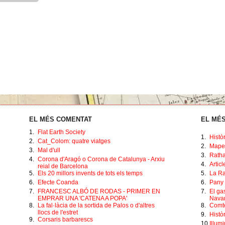
EL MÉS COMENTAT
EL MÉS
1.
Flat Earth Society
1.
Histò
2.
Cat_Colom: quatre viatges
2.
Mape
3.
Mal d'ull
3.
Ratha
4.
Corona d'Aragó o Corona de Catalunya - Arxiu
4.
Artic
reial de Barcelona
5.
Els 20 millors invents de tots els temps
5.
La Ra
6.
Efecte Coanda
6.
Pany 
7.
FRANCESC ALBÓ DE RODAS - PRIMER EN
7.
El ga
EMPRAR UNA 'CATENA A POPA'
Navar
8.
La fal·làcia de la sortida de Palos o d'altres
8.
Comte
llocs de l'estret
9.
Històr
9.
Corsaris barbarescs
10.
Illumi