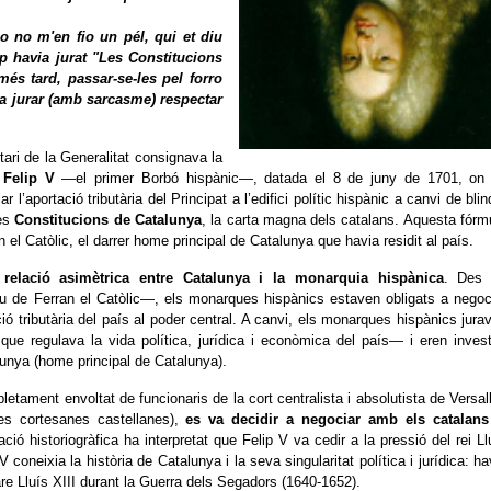
jo no m'en fio un pél, qui et diu
p havia jurat "Les Constitucions
més tard, passar-se-les pel forro
 va jurar (amb sarcasme) respectar
etari de la Generalitat consignava la
i Felip V
―el primer Borbó hispànic―, datada el 8 de juny de 1701, on
 l’aportació tributària del Principat a l’edifici polític hispànic a canvi de blin
es
Constitucions de Catalunya
, la carta magna dels catalans. Aquesta fórm
n el Catòlic, el darrer home principal de Catalunya que havia residit al país.
a
relació asimètrica entre Catalunya i la monarquia hispànica
. Des
reu de Ferran el Catòlic―, els monarques hispànics estaven obligats a negoc
ió tributària del país al poder central. A canvi, els monarques hispànics jura
que regulava la vida política, jurídica i econòmica del país― i eren invest
unya (home principal de Catalunya).
letament envoltat de funcionaris de la cort centralista i absolutista de Versal
es cortesanes castellanes),
es va decidir a negociar amb els catalan
ció historiogràfica ha interpretat que Felip V va cedir a la pressió del rei Ll
oneixia la història de Catalunya i la seva singularitat política i jurídica: ha
are Lluís XIII durant la Guerra dels Segadors (1640-1652).