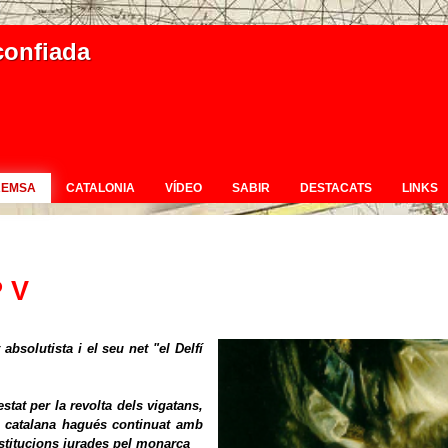
confiada
REMSA
CATALONIA
VÍDEO
SABIR
DESTACATS
LINKS
 V
absolutista i el seu net "el Delfí
tat per la revolta dels vigatans,
na catalana hagués continuat amb
stitucions jurades pel monarca