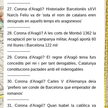
-------------------
27. Corona d'Aragó? Historiador Barcelonès sXVI
Narcís Feliu va dir 'sota el nom de catalans eren
designats en aquells temps els aragonesos'
-------------------
28. Corona d'Aragó? A les corts de Montsó 1362 la
recaptació per la campanya militar, Aragó aportà 60
mil lliures i Barcelona 122 mil
-------------------
29. Corona d'Aragó? El regne d'Aragó tenia furs
concedits pel rei i per tant derogables, Catalunya
constitucions pactades amb ell inderogables
-------------------
30. Corona d'Aragó? Carles V d'Alemanya deia
'prefiero ser conde de Barcelona que emperador de
romanos'
------------------
31. Corona d'Aragó? Quan Isabel la catòlica va