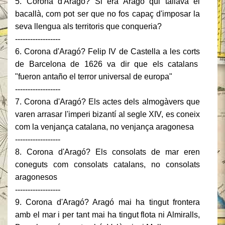
5. Corona d'Aragó? Si era Aragó qui tallava el
bacallà, com pot ser que no fos capaç d'imposar la
seva llengua als territoris que conqueria?
------------------
6. Corona d'Aragó? Felip IV de Castella a les corts
de Barcelona de 1626 va dir que els catalans
"fueron antaño el terror universal de europa"
------------------
7. Corona d'Aragó? Els actes dels almogàvers que
varen arrasar l'imperi bizantí al segle XIV, es coneix
com la venjança catalana, no venjança aragonesa
------------------
8. Corona d'Aragó? Els consolats de mar eren
coneguts com consolats catalans, no consolats
aragonesos
------------------
9. Corona d'Aragó? Aragó mai ha tingut frontera
amb el mar i per tant mai ha tingut flota ni Almiralls,