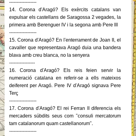
------------------
14. Corona d'Aragó? Els exèrcits catalans van
expulsar els castellans de Saragossa 2 vegades, la
primera amb Berenguer IV i la segona amb Pere III
------------------
15. Corona d'Aragó? En l'enterrament de Joan II, el
cavaller que representava Aragó duia una bandera
blava amb creu blanca, no la senyera
-----------------
16. Corona d'Aragó? Els reis feien servir la
numeració catalana en referir-se a ells mateixos
deiferent per Aragó. Pere IV d'Aragó signava Pere
Terç
------------------
17. Corona d'Aragó? El rei Ferran II diferencia els
mercaders súbdits seus com "consuli mercatorum
tam catalanorum quam castellanorum".
------------------