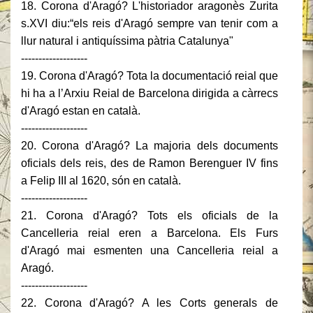
18. Corona d'Aragó? L'historiador aragonès Zurita
s.XVI diu:“els reis d'Aragó sempre van tenir com a
llur natural i antiquíssima pàtria Catalunya"
-------------------
19. Corona d'Aragó? Tota la documentació reial que
hi ha a l’Arxiu Reial de Barcelona dirigida a càrrecs
d'Aragó estan en català.
-------------------
20. Corona d'Aragó? La majoria dels documents
oficials dels reis, des de Ramon Berenguer IV fins
a Felip III al 1620, són en català.
-------------------
21. Corona d'Aragó? Tots els oficials de la
Cancelleria reial eren a Barcelona. Els Furs
d'Aragó mai esmenten una Cancelleria reial a
Aragó.
-------------------
22. Corona d'Aragó? A les Corts generals de