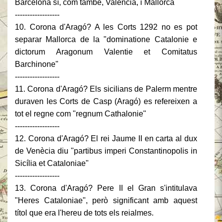
Barcelona sí, com també, València, i Mallorca
------------------
10. Corona d'Aragó? A les Corts 1292 no es pot
separar Mallorca de la "dominatione Catalonie e
dictorum Aragonum Valentie et Comitatus
Barchinone"
------------------
11. Corona d'Aragó? Els sicilians de Palerm mentre
duraven les Corts de Casp (Aragó) es refereixen a
tot el regne com "regnum Cathalonie"
------------------
12. Corona d'Aragó? El rei Jaume II en carta al dux
de Venècia diu "partibus imperi Constantinopolis in
Sicília et Cataloniae"
------------------
13. Corona d'Aragó? Pere II el Gran s'intitulava
"Heres Cataloniae", però significant amb aquest
títol que era l'hereu de tots els reialmes.