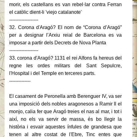
morir, els castellans es van rebel·lar contra Ferran
el catòlic dient-li 'viejo catalanote'
-------------------
32. Corona d'Aragó? El nom de “Corona d’Aragó”
per a designar l’Arxiu reial de Barcelona es va
imposar a partir dels Decrets de Nova Planta
-------------------
33. corona d'Aragó? 1131 el rei Alfons fa hereus del
regne les ordes militars del Sant Sepulcre,
l'Hospital i del Temple en terceres parts.
--------------
El casament de Peronella amb Berenguer IV, va ser
una imposició dels nobles aragonesos a Ramir II el
monjo, calia fer que Aragó treies el nas al mar, i tot i
així, no els va servir de massa, és bo llegir la
història i esvair aquestes ínfules de grandesa que
tenen al altre costat de l'Ebre, Tinc entes que