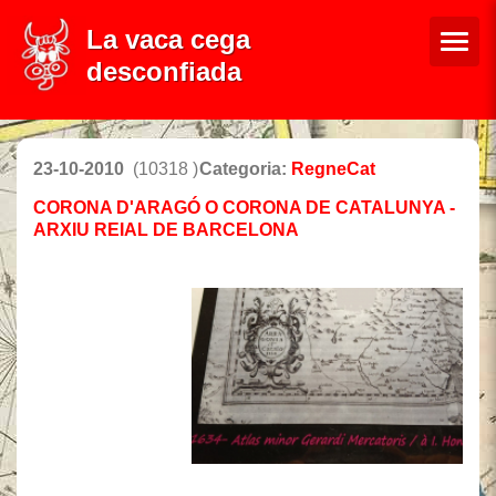
La vaca cega
desconfiada
23-10-2010
(10318 )
Categoria:
RegneCat
CORONA D'ARAGÓ O CORONA DE CATALUNYA -
ARXIU REIAL DE BARCELONA