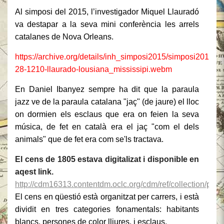
Al simposi del 2015, l’investigador Miquel Llauradó
va destapar a la seva mini conferència les arrels
catalanes de Nova Orleans.
https://archive.org/details/inh_simposi2015/simposi2015-
28-1210-llaurado-lousiana_mississipi.webm
En Daniel Ibanyez sempre ha dit que la paraula
jazz ve de la paraula catalana "jaç" (de jaure) el lloc
on dormien els esclaus que era on feien la seva
música, de fet en català era el jaç "com el dels
animals" que de fet era com se'ls tractava.
El cens de 1805 estava digitalizat i disponible en
aqest link.
http://cdm16313.contentdm.oclc.org/cdm/ref/collection/p16
El cens
en qüestió
està
organitzat
per carrers,
i
està
dividit en
tres categories
fonamentals
:
habitants
blancs,
persones de color
lliures,
i
esclaus.