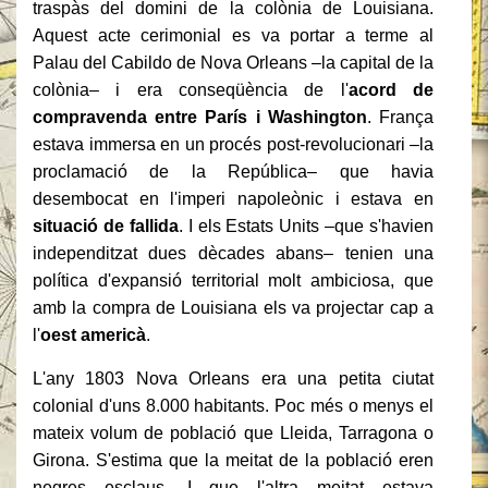
traspàs del domini de la colònia de Louisiana.
Aquest acte cerimonial es va portar a terme al
Palau del Cabildo de Nova Orleans –la capital de la
colònia– i era conseqüència de l'
acord de
compravenda entre París i Washington
. França
estava immersa en un procés post-revolucionari –la
proclamació de la República– que havia
desembocat en l'imperi napoleònic i estava en
situació de fallida
. I els Estats Units –que s'havien
independitzat dues dècades abans– tenien una
política d'expansió territorial molt ambiciosa, que
amb la compra de Louisiana els va projectar cap a
l'
oest americà
.
L'any 1803 Nova Orleans era una petita ciutat
colonial d'uns 8.000 habitants. Poc més o menys el
mateix volum de població que Lleida, Tarragona o
Girona. S'estima que la meitat de la població eren
negres esclaus. I que l'altra meitat estava