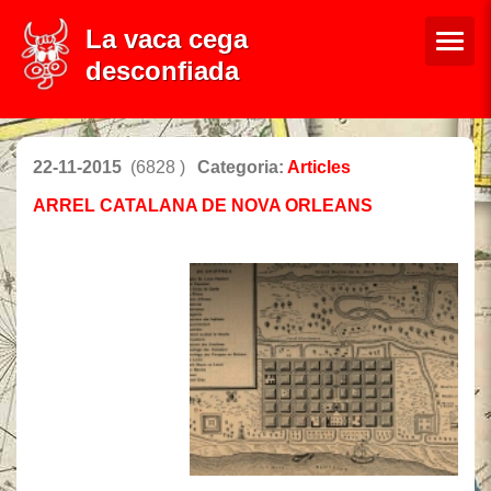
La vaca cega
desconfiada
22-11-2015
(6828 )
Categoria:
Articles
ARREL CATALANA DE NOVA ORLEANS