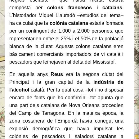
composta per
colons francesos i catalans
.
L'historiador Miquel Llauradó –estudiós del tema–
ha calculat que la
colònia catalana
estaria formada
per un contingent de 1.000 a 2.000 persones, que
representarien entre el 25% i el 50% de la població
blanca de la ciutat. Aquests colons catalans eren
bàsicament comerciants importadors de vi català i
pescadors que feinejaven al delta del Mississipí.
En aquells anys
Reus
era la segona ciutat del
Principat i la gran capital de la
indústria de
l'alcohol
català. Per la qual cosa –tot i no disposar
encara de fonts que ho confirmin– tot apunta que
una part dels catalans de Nova Orleans procedien
del Camp de Tarragona. En la mateixa època, la
zona costanera de l'Empordà havia conegut una
explosió demogràfica que havia impulsat les
colònies de pescadors i saladors catalans a