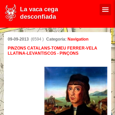
La vaca cega
desconfiada
09-09-2013
(6594 )
Categoria:
Navigation
PINZONS CATALANS-TOMEU FERRER-VELA
LLATINA-LEVANTISCOS - PINÇONS