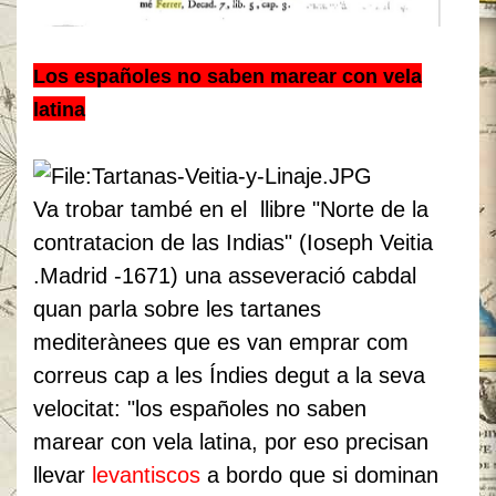
Los españoles no saben marear con vela
latina
Va trobar també en el llibre "Norte de la
contratacion de las Indias" (Ioseph Veitia
.Madrid -1671) una asseveració cabdal
quan parla sobre les tartanes
mediterànees que es van emprar com
correus cap a les Índies degut a la seva
velocitat: "los españoles no saben
marear con vela latina, por eso precisan
llevar
levantiscos
a bordo que si dominan