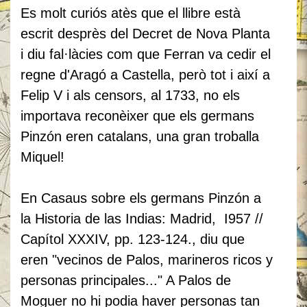
Es molt curiós atès que el llibre està
escrit desprès del Decret de Nova Planta
i diu fal·làcies com que Ferran va cedir el
regne d'Aragó a Castella, però tot i així a
Felip V i als censors, al 1733, no els
importava reconèixer que els germans
Pinzón eren catalans, una gran troballa
Miquel!
En Casaus sobre els germans Pinzón a
la Historia de las Indias: Madrid, I957 //
Capítol XXXIV, pp. 123-124., diu que
eren "vecinos de Palos, marineros ricos y
personas principales..." A Palos de
Moguer no hi podia haver personas tan