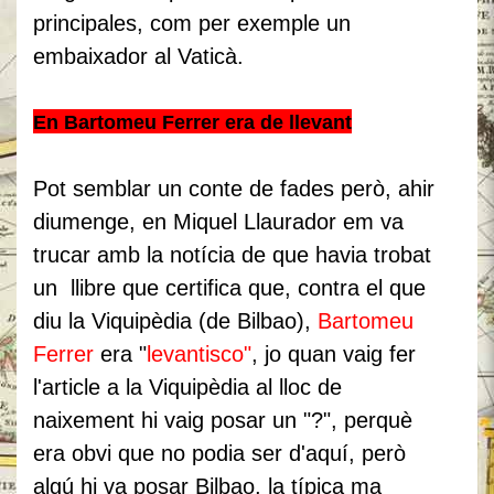
principales, com per exemple un
embaixador al Vaticà.
En Bartomeu Ferrer era de llevant
Pot semblar un conte de fades però, ahir
diumenge, en Miquel Llaurador em va
trucar amb la notícia de que havia trobat
un llibre que certifica que, contra el que
diu la Viquipèdia (de Bilbao),
Bartomeu
Ferrer
era "
levantisco"
, jo quan vaig fer
l'article a la Viquipèdia al lloc de
naixement hi vaig posar un "?", perquè
era obvi que no podia ser d'aquí, però
algú hi va posar Bilbao, la típica ma