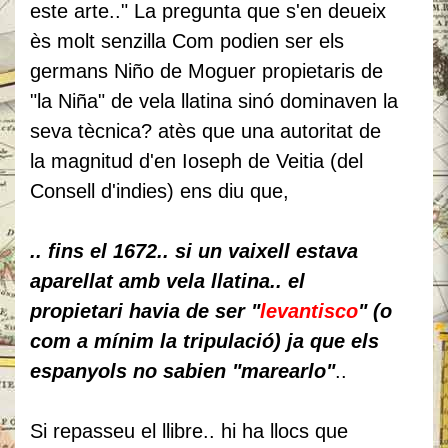
este arte.." La pregunta que s'en deueix
ès molt senzilla Com podien ser els
germans Niño de Moguer propietaris de
"la Niña" de vela llatina sinó dominaven la
seva tècnica? atès que una autoritat de
la magnitud d'en Ioseph de Veitia (del
Consell d'indies) ens diu que,
.. fins el 1672.. si un vaixell estava
aparellat amb vela llatina.. el
propietari havia de ser "
levantisco
" (o
com a mínim la tripulació) ja que els
espanyols no sabien "marearlo"
..
Si repasseu el llibre.. hi ha llocs que