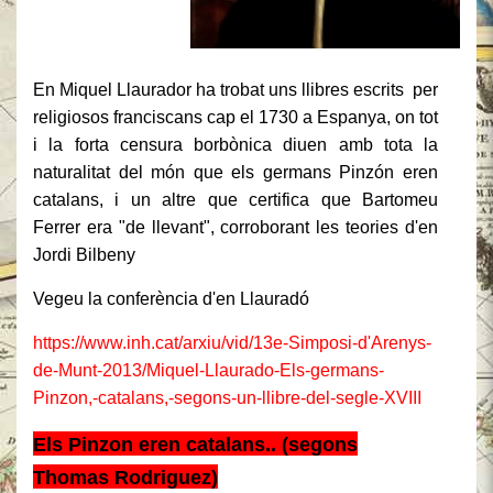
En Miquel Llaurador ha trobat uns llibres escrits per
religiosos franciscans cap el 1730 a Espanya, on tot
i la forta censura borbònica diuen amb tota la
naturalitat del món que els germans Pinzón eren
catalans, i un altre que certifica que Bartomeu
Ferrer era "de llevant", corroborant les teories d'en
Jordi Bilbeny
Vegeu la conferència d'en Llauradó
https://www.inh.cat/arxiu/vid/13e-Simposi-d'Arenys-
de-Munt-2013/Miquel-Llaurado-Els-germans-
Pinzon,-catalans,-segons-un-llibre-del-segle-XVIII
Els Pinzon eren catalans.. (
segons
Thomas Rodriguez)