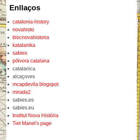
Enllaços
catalonia-history
novahisto
blocnovahistoria
katalanika
sabies
pólvora catalana
catalanica
alcaçoves
mcapdevila blogspot
mirada2
sabies.es
sabies.eu
Institut Nova Història
Tiet Manel's page