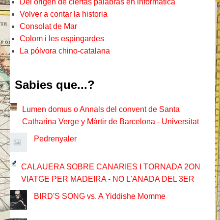
Del origen de ciertas palabras en informàtica
Volver a contar la historia
Consolat de Mar
Colom i les espingardes
La pólvora chino-catalana
Sabies que...?
Lumen domus o Annals del convent de Santa
Catharina Verge y Màrtir de Barcelona - Universitat
Pedrenyaler
CALAUERA SOBRE CANARIES I TORNADA 2ON
VIATGE PER MADEIRA - NO L'ANADA DEL 3ER
BIRD'S SONG vs. A Yiddishe Momme