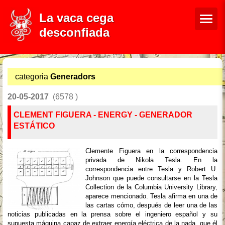
La vaca cega
desconfiada
categoria
Generadors
20-05-2017
(6578 )
CLEMENT FIGUERA - ENERGY - GENERADOR
ESTÁTICO
Clemente Figuera en la correspondencia
privada de Nikola Tesla. En la
correspondencia entre Tesla y Robert U.
Johnson que puede consultarse en la Tesla
Collection de la Columbia University Library,
aparece mencionado. Tesla afirma en una de
las cartas cómo, después de leer una de las
noticias publicadas en la prensa sobre el ingeniero español y su
supuesta máquina capaz de extraer energía eléctrica de la nada, que él