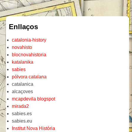
Enllaços
catalonia-history
novahisto
blocnovahistoria
katalanika
sabies
pólvora catalana
catalanica
alcaçoves
mcapdevila blogspot
mirada2
sabies.es
sabies.eu
Institut Nova Història