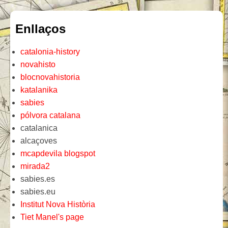
Enllaços
catalonia-history
novahisto
blocnovahistoria
katalanika
sabies
pólvora catalana
catalanica
alcaçoves
mcapdevila blogspot
mirada2
sabies.es
sabies.eu
Institut Nova Història
Tiet Manel's page