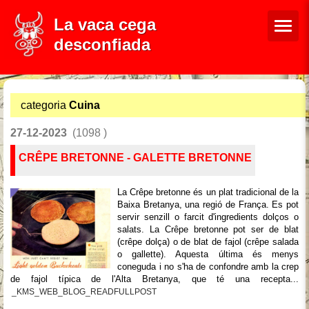
La vaca cega
desconfiada
categoria
Cuina
27-12-2023
(1098 )
CRÊPE BRETONNE - GALETTE BRETONNE
La Crêpe bretonne és un plat tradicional de la
Baixa Bretanya, una regió de França. Es pot
servir senzill o farcit d'ingredients dolços o
salats. La Crêpe bretonne pot ser de blat
(crêpe dolça) o de blat de fajol (crêpe salada
o gallette). Aquesta última és menys
coneguda i no s'ha de confondre amb la crep
de fajol típica de l'Alta Bretanya, que té una recepta...
_KMS_WEB_BLOG_READFULLPOST