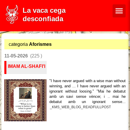
La vaca cega
desconfiada
categoria
Aforismes
11-05-2026
(225 )
IMAM AL-SHAFI'I
"I have never argued with a wise man without
winning, and ... I have never argued with an
ignorant without loosing." "Mai he debatut
amb un savi sense vèncer, i .. mai he
debatut amb un ignorant sense...
_KMS_WEB_BLOG_READFULLPOST