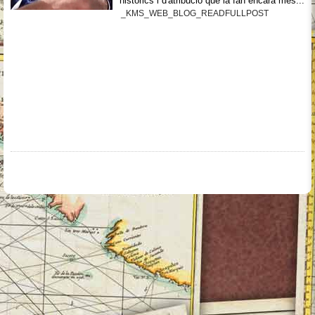
històrics i d'atribució que la fan encara més...
_KMS_WEB_BLOG_READFULLPOST