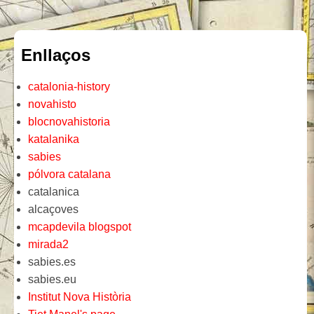
Enllaços
catalonia-history
novahisto
blocnovahistoria
katalanika
sabies
pólvora catalana
catalanica
alcaçoves
mcapdevila blogspot
mirada2
sabies.es
sabies.eu
Institut Nova Història