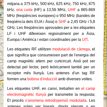
mitjana a 375 kHz, 500 kHz, 625 kHz, 750 kHz, 875
kHz,
ona curta
(HF) a 13,56 MHz,
UHF
a 865-869
MHz (freqüències europees) o 950 MHz (bandes de
freqüència dels EUA i Àsia) o
SHF
a 2,45 GHz i 5,8
GHz. Les freqüències aprovades per a les etiquetes
LF i UHF difereixen regionalment per a Àsia,
Europa i Amèrica i estan coordinades per la
UIT
.
Les etiquetes RF utilitzen
modulació de càrrega
, el
que significa que consumeixen part de l'energia del
camp magnètic altern per curtcircuit. Això pot ser
detectat pel lector, però teòricament també per un
receptor més llunyà. Les antenes d'un tag RF
formen una
bobina d'inducció
amb diverses voltes.
Les etiquetes UHF, en canvi, treballen en
el camp
electromagnètic llunyà
per transmetre la resposta;
El procés
s'anomena retrodispersió modulada
. Les
antenes solen ser lineals, dipols plegats o en