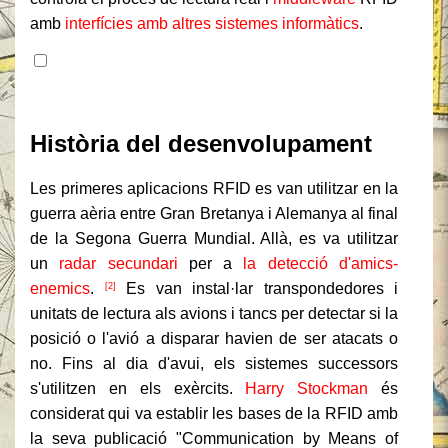
amb
interfícies amb altres sistemes informàtics
.
Contingut
Història del desenvolupament
Les primeres aplicacions RFID es van utilitzar en la
guerra aèria entre Gran Bretanya i Alemanya al final
de la Segona Guerra Mundial. Allà, es va utilitzar
un
radar secundari
per a
la detecció d'amics-
enemics
.
Es van instal·lar transpondedores i
[2]
unitats de lectura als avions i tancs per detectar si la
posició o l'avió a disparar havien de ser atacats o
no. Fins al dia d'avui, els sistemes successors
s'utilitzen en els exèrcits.
Harry Stockman
és
considerat qui va establir les bases de la RFID amb
la seva publicació "Communication by Means of