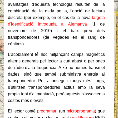
avantatges d'aquesta tecnologia resulten de la
combinació de la mida petita, l'opció de lectura
discreta (per exemple, en el cas de la nova
targeta
d'identificació introduïda a Alemanya
l'1 de
novembre de 2010) i el baix preu dels
transpondedores (de vegades en el rang de
cèntims).
L'acoblament té lloc mitjançant camps magnètics
alterns generats pel lector a curt abast o per ones
de ràdio d'alta freqüència. Això no només transmet
dades, sinó que també subministra energia al
transpondedor. Per aconseguir rangs més llargs,
s'utilitzen transpondedores actius amb la seva
pròpia font d'alimentació, però aquests s'associen a
costos més elevats.
El lector conté
programari
(un
microprograma
) que
controla el procés de lectura real i
middleware
RFID