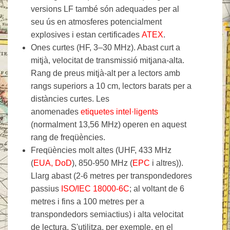
versions LF també són adequades per al
seu ús en atmosferes potencialment
explosives i estan certificades
ATEX
.
Ones curtes (HF, 3–30 MHz). Abast curt a
mitjà, velocitat de transmissió mitjana-alta.
Rang de preus mitjà-alt per a lectors amb
rangs superiors a 10 cm, lectors barats per a
distàncies curtes. Les
anomenades
etiquetes intel·ligents
(normalment 13,56 MHz) operen en aquest
rang de freqüències.
Freqüències molt altes (UHF, 433 MHz
(
EUA, DoD
), 850-950 MHz (
EPC
i altres)).
Llarg abast (2-6 metres per transpondedores
passius
ISO/IEC 18000-6C
; al voltant de 6
metres i fins a 100 metres per a
transpondedors semiactius) i alta velocitat
de lectura. S'utilitza, per exemple, en el