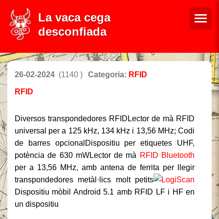
La vaca cega
desconfiada
26-02-2024
(1140 )
Categoria:
RFID
RFID
Diversos transpondedores RFID
Lector de mà RFID
universal per a 125 kHz, 134 kHz i 13,56 MHz; Codi
de barres opcional
Dispositiu per etiquetes UHF,
potència de 630 mW
Lector de mà
RFID Bluetooth
per a 13,56 MHz, amb antena de ferrita per llegir
transpondedores metàl·lics molt petits
Dispositiu mòbil Android 5.1 amb RFID LF i HF en
un dispositiu