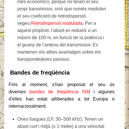
més econòmics, perquè no tenen el seu
propi transmissor, sinó que només modulen
el seu coeficient de retrodispersió,
vegeu
Retrodispersió modulada
.
Per a
aquest propòsit, l'abast es redueix a un
màxim de 100 m, en funció de la potència i
el guany de l'antena del transmissor. Es
mantenen els altres avantatges sobre els
transpondedores passius.
Bandes de freqüència
Fins al moment, s'han proposat el seu ús
diverses
bandes de freqüència ISM
i algunes
d'elles han estat alliberades a tot Europa o
internacionalment:
Ones llargues (LF, 30–500 kHz). Tenen un
abast curt i mitjà (≤ 1 metre) a una velocitat