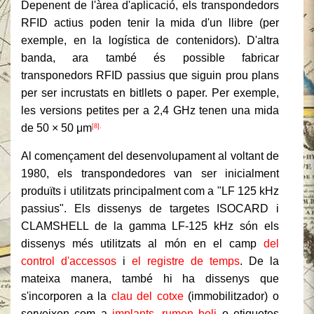
Depenent de l'àrea d'aplicació, els transpondedors
RFID actius poden tenir la mida d'un llibre (per
exemple, en la logística de contenidors). D'altra
banda, ara també és possible fabricar
transponedors RFID passius que siguin prou plans
per ser incrustats en bitllets o paper. Per exemple,
les versions petites per a 2,4 GHz tenen una mida
de 50 × 50 μm
[8].
Al començament del desenvolupament al voltant de
1980, els transpondedores van ser inicialment
produïts i utilitzats principalment com a "LF 125 kHz
passius". Els dissenys de targetes ISOCARD i
CLAMSHELL de la gamma LF-125 kHz són els
dissenys més utilitzats al món en el camp
del
control d'accessos
i
el registre de temps
. De la
mateixa manera, també hi ha dissenys que
s'incorporen a la
clau del cotxe
(immobilitzador) o
serveixen com a
implants
,
rumen boli
o etiquetes