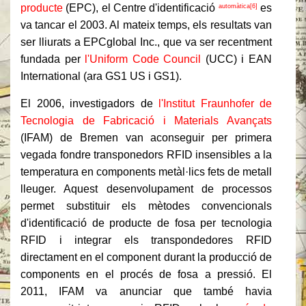
producte
(EPC), el Centre d'identificació
es
automàtica[6]
va tancar el 2003. Al mateix temps, els resultats van
ser lliurats a EPCglobal Inc., que va ser recentment
fundada per
l'Uniform Code Council
(UCC) i EAN
International (ara GS1 US i GS1).
El 2006, investigadors de
l'Institut Fraunhofer de
Tecnologia de Fabricació i Materials Avançats
(IFAM) de Bremen van aconseguir per primera
vegada fondre transponedors RFID insensibles a la
temperatura en components metàl·lics fets de metall
lleuger. Aquest desenvolupament de processos
permet substituir els mètodes convencionals
d'identificació de producte de fosa per tecnologia
RFID i integrar els transpondedores RFID
directament en el component durant la producció de
components en el procés de fosa a pressió. El
2011, IFAM va anunciar que també havia