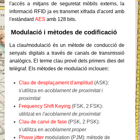
l'accés a mitjans de seguretat mòbils externs, la
informació RFID ja es transmet xifrada d'acord amb
l'estàndard
AES
amb 128 bits.
Modulació i mètodes de codificació
La clau/modulació és un mètode de conducció de
senyals digitals a través de canals de transmissió
analògics. El terme clau prové dels primers dies del
telègraf. Els mètodes de modulació inclouen:
Clau de desplaçament d'amplitud
(ASK):
s'utilitza en
acoblament de proximitat i
proximitat
Frequency Shift Keying
(FSK, 2 FSK):
utilitzat en
l'acoblament de proximitat
Clau de canvi de fase
(PSK, 2 PSK):
s'utilitza en
acoblament proper
Phase jitter
modulation (PJM): mètode de