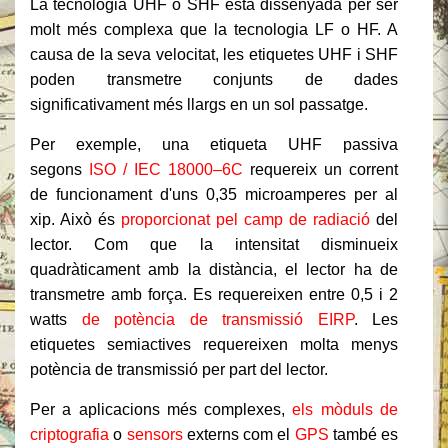
La tecnologia UHF o SHF està dissenyada per ser
molt més complexa que la tecnologia LF o HF. A
causa de la seva velocitat, les etiquetes UHF i SHF
poden transmetre conjunts de dades
significativament més llargs en un sol passatge.
Per exemple, una etiqueta UHF passiva
segons
ISO / IEC 18000–6C
requereix un corrent
de funcionament d'uns 0,35 microamperes per al
xip. Això és
proporcionat pel camp de radiació
del
lector. Com que la intensitat disminueix
quadràticament amb la distància, el lector ha de
transmetre amb força. Es requereixen entre 0,5 i 2
watts
de potència de transmissió EIRP
. Les
etiquetes semiactives requereixen molta menys
potència de transmissió per part del lector.
Per a aplicacions més complexes,
els mòduls de
criptografia
o
sensors
externs com el
GPS
també es