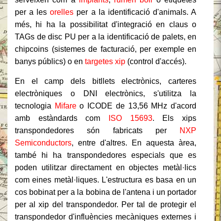
per a les
orelles
per a la identificació d'animals. A
més, hi ha la possibilitat d'integració en claus o
TAGs de disc PU per a la identificació de palets, en
chipcoins (sistemes de facturació, per exemple en
banys públics) o en
targetes xip
(control d'accés).
En el camp dels bitllets electrònics, carteres
electròniques o DNI electrònics, s'utilitza la
tecnologia
Mifare
o ICODE de 13,56 MHz d'acord
amb estàndards com
ISO 15693
. Els xips
transpondedores són fabricats per
NXP
Semiconductors
, entre d'altres. En aquesta àrea,
també hi ha transpondedores especials que es
poden utilitzar directament en objectes metàl·lics
com eines metàl·liques. L'estructura es basa en un
cos bobinat per a la bobina de l'antena i un portador
per al xip del transpondedor. Per tal de protegir el
transpondedor d'influències mecàniques externes i