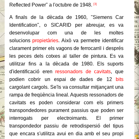
Reflected Power" a l'octubre de 1948.
[3]
A finals de la dècada de 1960, "Siemens Car
Identification", o SICARID per abreujar, es va
desenvolupar com una de les moltes
solucions
propietàries
. Això va permetre identificar
clarament primer els vagons de ferrocarril i després
les peces dels cotxes al taller de pintura. Es va
utilitzar fins a la dècada de 1980. Els suports
d'identificació eren
ressonadors de cavitats
, que
podien cobrir un espai de dades de 12
bits
cargolant cargols. Se'ls va consultar mitjançant una
rampa de freqüència lineal. Aquests ressonadors de
cavitats es poden considerar com els primers
transpondedores purament passius que poden ser
interrogats per electroimants. El primer
transpondedor passiu de retrodispersió del tipus
que encara s'utilitza avui en dia amb el seu propi