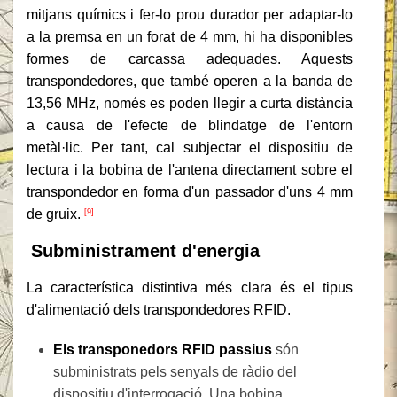
mitjans químics i fer-lo prou durador per adaptar-lo
a la premsa en un forat de 4 mm, hi ha disponibles
formes de carcassa adequades. Aquests
transpondedores, que també operen a la banda de
13,56 MHz, només es poden llegir a curta distància
a causa de l'efecte de blindatge de l'entorn
metàl·lic. Per tant, cal subjectar el dispositiu de
lectura i la bobina de l'antena directament sobre el
transpondedor en forma d'un passador d'uns 4 mm
de gruix.
[9]
Subministrament d'energia
La característica distintiva més clara és el tipus
d'alimentació dels transpondedores RFID.
Els transponedors RFID passius
són
subministrats pels senyals de ràdio del
dispositiu d'interrogació. Una bobina