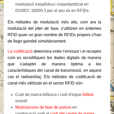
modulació estadística i estandarditzat en
ISO/IEC 18000-3 per al seu ús en RFIDs.
Els mètodes de modulació més alts, com ara la
modulació del jitter de fase, s'utilitzen en sistemes
RFID quan un gran nombre de RFIDs propers s'han
de llegir gairebé simultàniament.
La codificació
determina entre l'emissor i el receptor
com es recodifiquen les dades digitals de manera
que s'adaptin de manera òptima a les
característiques del canal de transmissió, en aquest
cas el radioenllaç. Els mètodes de codificació de
canal més utilitzats en el sector RFID són:
Codi de marca bifàsica i codi d'espai
bifàsic
invertit
Modulacions de fase de polsos
en
combinació amb el
codi del centre de dades