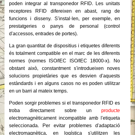
poden integrar al transponedor RFID. Les unitats
receptores RFID difereixen en abast, rang de
funcions i disseny. S'instal·len, per exemple, en
prestatgeries o panys de personal (control
d'accessos, entrades de portes).
La gran quantitat de dispositius i etiquetes diferents
és totalment compatible en el marc de les diferents
normes (normes ISO/IEC ISO/IEC 18000-x). No
obstant això, constantment s'introdueixen noves
solucions propietàries que es desvien d'aquests
estàndards i en alguns casos no es poden utilitzar
en un barri al mateix temps.
Poden sorgir problemes si el transponedor RFID es
troba directament sobre un
producte
electromagnèticament incompatible amb l'etiqueta
seleccionada. Per evitar problemes d'adaptació
electromagnètica, en logística s'utilitzen les