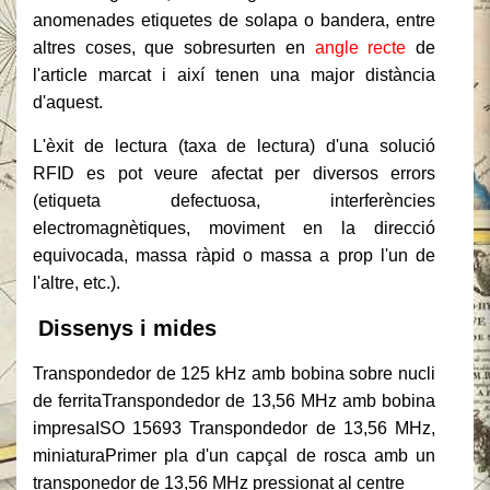
anomenades etiquetes de solapa o bandera, entre
altres coses, que sobresurten en
angle recte
de
l'article marcat i així tenen una major distància
d'aquest.
L'èxit de lectura (taxa de lectura) d'una solució
RFID es pot veure afectat per diversos errors
(etiqueta defectuosa, interferències
electromagnètiques, moviment en la direcció
equivocada, massa ràpid o massa a prop l'un de
l'altre, etc.).
Dissenys i mides
Transpondedor de 125 kHz amb bobina sobre nucli
de ferrita
Transpondedor de 13,56 MHz amb bobina
impresa
ISO 15693 Transpondedor de 13,56 MHz,
miniatura
Primer pla d'un capçal de rosca amb un
transponedor de 13,56 MHz pressionat al centre