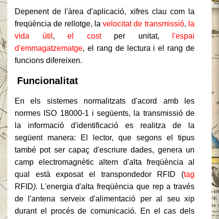
Depenent de l'àrea d'aplicació, xifres clau com la
freqüència de rellotge, la
velocitat de transmissió
,
la
vida útil
,
el cost
per unitat,
l'espai
d'emmagatzematge
, el rang de lectura i el rang de
funcions difereixen.
Funcionalitat
En els sistemes normalitzats d'acord amb les
normes ISO 18000-1 i següents, la transmissió de
la informació d'identificació es realitza de la
següent manera: El lector, que segons el tipus
també pot ser capaç d'escriure dades, genera un
camp electromagnètic altern d'alta freqüència al
qual està exposat el transpondedor RFID (
tag
RFID
).
L'energia d'alta freqüència que rep a través
de l'antena serveix d'alimentació per al seu xip
durant el procés de comunicació. En el cas dels