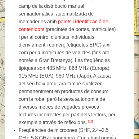
camp de la distribució manual,
semiautomàtica, automatitzada de
mercaderies amb
palets
i
identificació de
contenidors
(precintes de portes, matrícules)
i per al control d'unitats individuals
d'enviament i comerç (etiquetes EPC) així
com per a matrícules de vehicles (fins ara
només a Gran Bretanya). Les freqüències
típiques són 433 MHz, 868 MHz (Europa),
915 MHz (EUA), 950 MHz (Japó). A causa
del seu baix preu, ara també s'utilitzen
permanentment en productes de consum
com la roba, però la seva autonomia de
diversos metres de vegades provoca
lectures incorrectes per part dels lectors, per
exemple a través de reflexions.
[10]
Freqüències de microones (SHF, 2.4–2.5
GHz, 5.8 GHz i superiors). Curt abast només