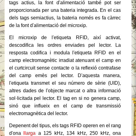
tags actius, la font d'alimentació també pot ser
proporcionada per una bateria integrada. En el cas
dels tags semiactius, la bateria només es fa càrrec
de la font d'alimentació del microxip.
El microxip de l'etiqueta RFID, així activat,
descodifica les ordres enviades pel lector. La
resposta codifica i modula l'etiqueta RFID en el
camp electromagnètic irradiat atenuant el camp en
el curtcircuit sense contacte o la reflexió contrafase
del camp emès pel lector. D'aquesta manera,
l'etiqueta transmet el seu número de sèrie (UID),
altres dades de l'objecte marcat o altra informació
sol·licitada pel lector. El tag en si no genera camp,
sinó que influeix en el camp de transmissió
electromagnètica del lector.
Depenent del tipus, els tags RFID operen en el rang
d'ona
llarga
a 125 kHz, 134 kHz, 250 kHz, ona