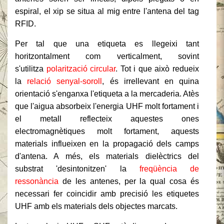
espiral, el xip se situa al mig entre l'antena del tag
RFID.
Per tal que una etiqueta es llegeixi tant
horitzontalment com verticalment, sovint
s'utilitza
polarització circular
. Tot i que això redueix
la
relació senyal-soroll
, és irrellevant en quina
orientació s'enganxa l'etiqueta a la mercaderia. Atès
que l'aigua absorbeix l'energia UHF molt fortament i
el metall reflecteix aquestes ones
electromagnètiques molt fortament, aquests
materials influeixen en la propagació dels camps
d'antena. A més, els materials dielèctrics del
substrat 'desintonitzen' la
freqüència de
ressonància
de les antenes, per la qual cosa és
necessari fer coincidir amb precisió les etiquetes
UHF amb els materials dels objectes marcats.