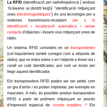
La RFID
(
identificació per radiofreqüència
[
ˈɹeɪdɪəʊ
ˈfɹiːkwənsi aɪˌdɛntɪfɪˈkeɪʃn̩
] "identificació mitjançant
ones
electromagnètiques
") és una tecnologia per a
sistemes transmissors-receptors
per a la
identificació i localització automàtica i sense
contacte
d'objectes i éssers vius mitjançant ones de
ràdio.
Un sistema RFID consisteix en un
transpondedor
(col·loquialment també conegut com a
etiqueta de
ràdio
), que es troba sobre o en l'objecte o ésser viu i
conté un codi identificador, així com un
lector
per
llegir aquest identificador.
Els transponedors RFID poden ser tan petits com
un gra d'arròs i es poden implantar, per exemple en
mascotes. A més, és possible produir transponders
RFID a partir de polímers mitjançant un procés
d'impressió especial de
circuits estables
.
Els
[1]