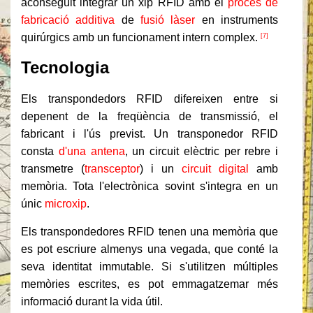
aconseguit integrar un xip RFID amb el
procés de
fabricació additiva
de
fusió làser
en instruments
quirúrgics amb un funcionament intern complex.
[7]
Tecnologia
Els transpondedors RFID difereixen entre si
depenent de la freqüència de transmissió, el
fabricant i l'ús previst. Un transponedor RFID
consta
d'una antena
, un circuit elèctric per rebre i
transmetre (
transceptor
) i un
circuit
digital
amb
memòria. Tota l'electrònica sovint s'integra en un
únic
microxip
.
Els transpondedores RFID tenen una memòria que
es pot escriure almenys una vegada, que conté la
seva identitat immutable. Si s'utilitzen múltiples
memòries escrites, es pot emmagatzemar més
informació durant la vida útil.