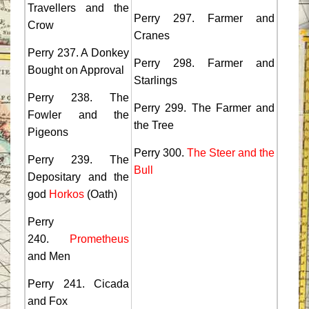
Travellers and the
Perry 297. Farmer and
Crow
Cranes
Perry 237. A Donkey
Perry 298. Farmer and
Bought on Approval
Starlings
Perry 238. The
Perry 299. The Farmer and
Fowler and the
the Tree
Pigeons
Perry 300.
The Steer and the
Perry 239. The
Bull
Depositary and the
god
Horkos
(Oath)
Perry
240.
Prometheus
and Men
Perry 241. Cicada
and Fox