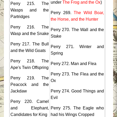
under
The Frog and the Ox
)
Perry 215. The
Wasps and the
Perry 269.
The Wild Boar,
Partridges
the Horse, and the Hunter
Perry 216. The
Perry 270. The Wall and the
Wasp and the Snake
Stake
Perry 217. The Bull
Perry 271. Winter and
and the Wild Goats
Spring
Perry 218. The
Perry 272. Man and Flea
Ape's Twin Offspring
Perry 273. The Flea and the
Perry 219. The
Ox
Peacock and the
Jackdaw
Perry 274. Good Things and
Evil
Perry 220. Camel
and Elephant,
Perry 275. The Eagle who
Candidates for King
had his Wings Cropped