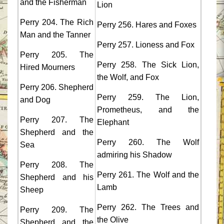
and the Fisherman
Lion
Perry 204. The Rich
Perry 256. Hares and Foxes
Man and the Tanner
Perry 257. Lioness and Fox
Perry 205. The
Perry 258. The Sick Lion,
Hired Mourners
the Wolf, and Fox
Perry 206. Shepherd
Perry 259. The Lion,
and Dog
Prometheus, and the
Perry 207. The
Elephant
Shepherd and the
Perry 260. The Wolf
Sea
admiring his Shadow
Perry 208. The
Perry 261. The Wolf and the
Shepherd and his
Lamb
Sheep
Perry 262. The Trees and
Perry 209. The
the Olive
Shepherd and the