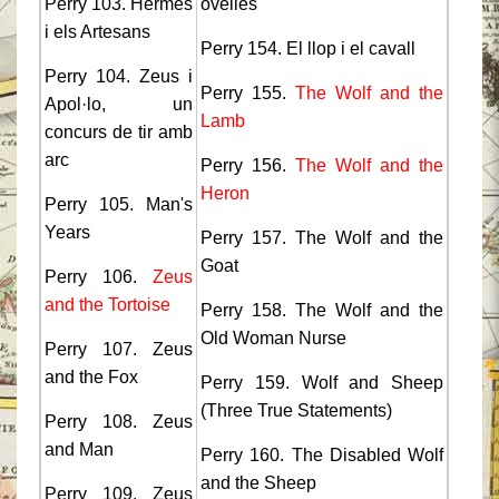
Perry 103. Hermes
ovelles
i els Artesans
Perry 154. El llop i el cavall
Perry 104. Zeus i
Perry 155.
The Wolf and the
Apol·lo, un
Lamb
concurs de tir amb
arc
Perry 156.
The Wolf and the
Heron
Perry 105. Man's
Years
Perry 157. The Wolf and the
Goat
Perry 106.
Zeus
and the Tortoise
Perry 158. The Wolf and the
Old Woman Nurse
Perry 107. Zeus
and the Fox
Perry 159. Wolf and Sheep
(Three True Statements)
Perry 108. Zeus
and Man
Perry 160. The Disabled Wolf
and the Sheep
Perry 109. Zeus