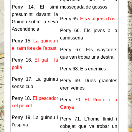
Perry 14. El simi
mossegada de gossos
presumint davant la
Perry 65.
Els viatgers i l'ós
Guineu sobre la seva
Ascendència
Perry 66. Els joves a la
carnisseria
Perry 15.
La guineu i
el raïm fora de l'abast
Perry 67. Els wayfarers
que van trobar una destral
Perry 16.
El gat i la
polla
Perry 68. Els enemics
Perry 17. La guineu
Perry 69. Dues granotes
sense cua
eren veïnes
Perry 18.
El pescador
Perry 70.
El Roure i la
i el peixet
Canya
Perry 19. La guineu i
Perry 71. L'home tímid i
l'espina
cobejat que va trobar un