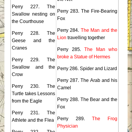
Perry 227. The
Perry 283. The Fire-Bearing
Swallow nesting on
Fox
the Courthouse
Perry 284.
The Man and the
Perry 228. The
Lion
travelling together
Geese and the
Cranes
Perry 285.
The Man who
broke a Statue of Hermes
Perry 229. The
Swallow and the
Perry 286. Spider and Lizard
Crow
Perry 287. The Arab and his
Perry 230. The
Camel
Turtle takes Lessons
Perry 288. The Bear and the
from the Eagle
Fox
Perry 231. The
Perry 289.
The Frog
Athlete and the Flea
Physician
Perry 232. The