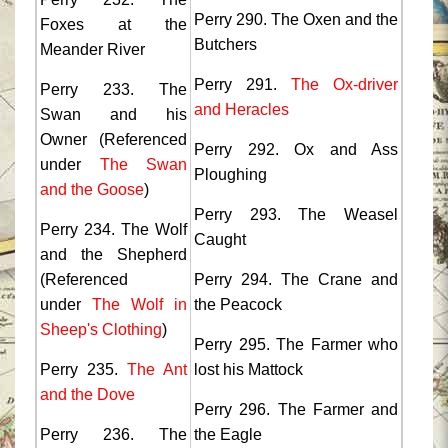
Perry 290. The Oxen and the
Foxes at the
Butchers
Meander River
Perry 291.
The Ox-driver
Perry 233. The
and Heracles
Swan and his
Owner (Referenced
Perry 292. Ox and Ass
under
The Swan
Ploughing
and the Goose
)
Perry 293. The Weasel
Perry 234. The Wolf
Caught
and the Shepherd
(Referenced
Perry 294. The Crane and
under
The Wolf in
the Peacock
Sheep's Clothing
)
Perry 295. The Farmer who
Perry 235.
The Ant
lost his Mattock
and the Dove
Perry 296. The Farmer and
Perry 236. The
the Eagle