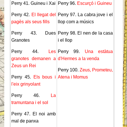
Perry 41. Guineu i Xai
Perry 96.
Escurçó i Guineu
Perry 42.
El llegat del
Perry 97. La cabra jove i el
pagès als seus fills
llop com a músics
Perry 43. Dues
Perry 98. El nen de la casa
Granotes
i el llop
Perry 44.
Les
Perry 99.
Una estàtua
granotes demanen a
d'Hermes a la venda
Zeus un Rei
Perry 100.
Zeus, Prometeu,
Perry 45.
Els bous i
Atena i Momus
l'eix grinyolant
Perry 46.
La
tramuntana i el sol
Perry 47. El noi amb
mal de panxa