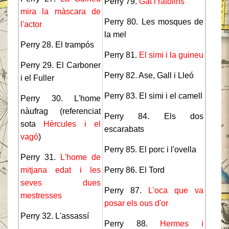
Perry 79.
Gat i ratolins
mira la màscara de
Perry 80. Les mosques de
l'actor
la mel
Perry 28. El trampós
Perry 81.
El simi i la guineu
Perry 29. El Carboner
Perry 82. Ase, Gall i Lleó
i el Fuller
Perry 83. El simi i el camell
Perry 30. L'home
nàufrag (referenciat
Perry 84. Els dos
sota
Hèrcules i el
escarabats
vagó
)
Perry 85. El porc i l'ovella
Perry 31.
L'home de
mitjana edat i les
Perry 86. El Tord
seves dues
Perry 87.
L'oca que va
mestresses
posar els ous d'or
Perry 32. L'assassí
Perry 88.
Hermes i