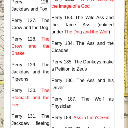
Perry 126.
the Image of a God
Jackdaw and Fox
Perry 183. The Wild Ass and
Perry 127. The
the Tame Ass (noticed
Crow and the Dog
under
The Dog and the Wolf
)
Perry 128.
The
Perry 184. The Ass and the
Crow and the
Cicadas
Snake
Perry 185. The Donkeys make
Perry 129. The
a Petition to Zeus
Jackdaw and the
Pigeons
Perry 186. The Ass and his
Driver
Perry 130.
The
Stomach and the
Perry 187. The Wolf as
Feet
Physician
Perry 131. The
Perry 188.
Ass in Lion's Skin
Jackdaw fleeing