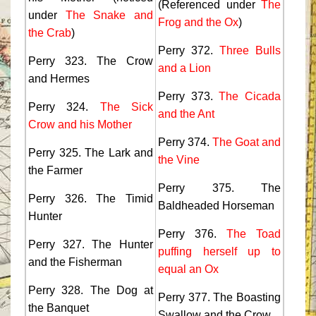
(Referenced under
The
under
The Snake and
Frog and the Ox
)
the Crab
)
Perry 372.
Three Bulls
Perry 323. The Crow
and a Lion
and Hermes
Perry 373.
The Cicada
Perry 324.
The Sick
and the Ant
Crow and his Mother
Perry 374.
The Goat and
Perry 325. The Lark and
the Vine
the Farmer
Perry 375. The
Perry 326. The Timid
Baldheaded Horseman
Hunter
Perry 376.
The Toad
Perry 327. The Hunter
puffing herself up to
and the Fisherman
equal an Ox
Perry 328. The Dog at
Perry 377. The Boasting
the Banquet
Swallow and the Crow