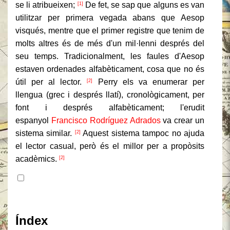
se li atribueixen;
De fet, se sap que alguns es van
[1]
utilitzar per primera vegada abans que Aesop
visqués, mentre que el primer registre que tenim de
molts altres és de més d'un mil·lenni després del
seu temps. Tradicionalment, les faules d'Aesop
estaven ordenades alfabèticament, cosa que no és
útil per al lector.
Perry els va enumerar per
[2]
llengua (grec i després llatí), cronològicament, per
font i després alfabèticament; l'erudit
espanyol
Francisco Rodríguez Adrados
va crear un
sistema similar.
Aquest sistema tampoc no ajuda
[2]
el lector casual, però és el millor per a propòsits
acadèmics.
[2]
Contingut
Índex