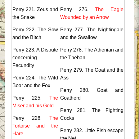
Perry 221. Zeus and
Perry 276.
The Eagle
the Snake
Wounded by an Arrow
Perry 222. The Sow
Perry 277. The Nightingale
and the Bitch
and the Swallow
Perry 223. A Dispute
Perry 278. The Athenian and
concerning
the Theban
Fecundity
Perry 279. The Goat and the
Perry 224. The Wild
Ass
Boar and the Fox
Perry 280. Goat and
Perry 225.
The
Goatherd
Miser and his Gold
Perry 281. The Fighting
Perry 226.
The
Cocks
Tortoise and the
Perry 282. Little Fish escape
Hare
the Net