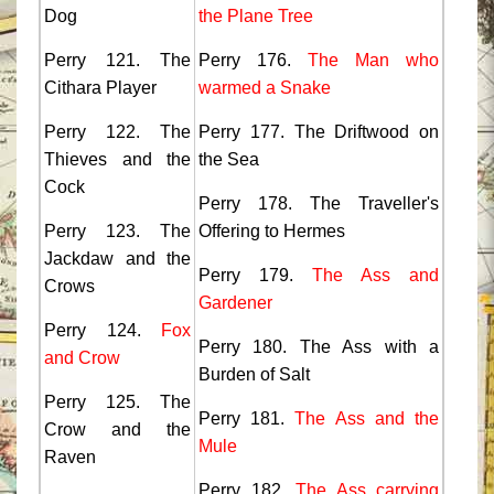
Dog
the Plane Tree
Perry 121. The
Perry 176.
The Man who
Cithara Player
warmed a Snake
Perry 122. The
Perry 177. The Driftwood on
Thieves and the
the Sea
Cock
Perry 178. The Traveller's
Perry 123. The
Offering to Hermes
Jackdaw and the
Perry 179.
The Ass and
Crows
Gardener
Perry 124.
Fox
Perry 180. The Ass with a
and Crow
Burden of Salt
Perry 125. The
Perry 181.
The Ass and the
Crow and the
Mule
Raven
Perry 182.
The Ass carrying