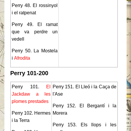
Perry 48. El rossinyol
i el ratpenat
Perry 49. El ramat
que va perdre un
vedell
Perry 50. La Mostela
i
Afrodita
Perry 101-200
Perry 101.
El
Perry 151. El Lleó i la Caça de
Jackdaw a les
l'Ase
plomes prestades
Perry 152. El Bergantí i la
Perry 102. Hermes
Morera
i la Terra
Perry 153. Els llops i les