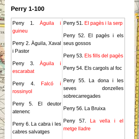
Perry 1-100
Perry 1.
Àguila i
Perry 51.
El pagès i la serp
guineu
Perry 52. El pagès i els
Perry 2. Àguila, Xaval
seus gossos
i Pastor
Perry 53.
Els fills del pagès
Perry 3.
Àguila i
Perry 54. Els cargols al foc
escarabat
Perry 55. La dona i les
Perry 4.
Falcó i
seves donzelles
rossinyol
sobrecarregades
Perry 5. El deutor
Perry 56. La Bruixa
atenenc
Perry 57.
La vella i el
Perry 6. La cabra i les
metge lladre
cabres salvatges