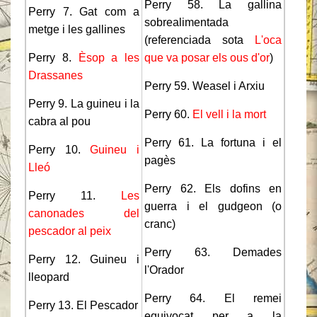
Perry 58. La gallina
Perry 7. Gat com a
sobrealimentada
metge i les gallines
(referenciada sota
L'oca
Perry 8.
Èsop a les
que va posar els ous d'or
)
Drassanes
Perry 59. Weasel i Arxiu
Perry 9. La guineu i la
Perry 60.
El vell i la mort
cabra al pou
Perry 61. La fortuna i el
Perry 10.
Guineu i
pagès
Lleó
Perry 62. Els dofins en
Perry 11.
Les
guerra i el gudgeon (o
canonades del
cranc)
pescador al peix
Perry 63. Demades
Perry 12. Guineu i
l'Orador
lleopard
Perry 64. El remei
Perry 13. El Pescador
equivocat per a la