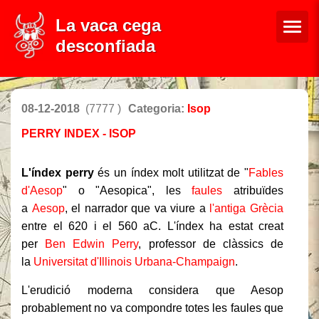
La vaca cega
desconfiada
08-12-2018
(7777 )
Categoria:
Isop
PERRY INDEX - ISOP
L'índex perry
és un índex molt utilitzat de "
Fables
d'Aesop
" o "Aesopica", les
faules
atribuïdes
a
Aesop
, el narrador que va viure a
l'antiga Grècia
entre el 620 i el 560 aC. L'índex ha estat creat
per
Ben Edwin Perry
, professor de clàssics de
la
Universitat d'Illinois Urbana-Champaign
.
L'erudició moderna considera que Aesop
probablement no va compondre totes les faules que