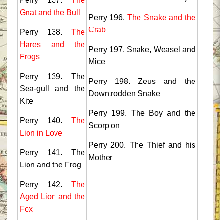
Perry 137.
The
Gnat and the Bull
Perry 196.
The Snake and the
Crab
Perry 138.
The
Hares and the
Perry 197. Snake, Weasel and
Frogs
Mice
Perry 139. The
Perry 198. Zeus and the
Sea-gull and the
Downtrodden Snake
Kite
Perry 199. The Boy and the
Perry 140.
The
Scorpion
Lion in Love
Perry 200. The Thief and his
Perry 141. The
Mother
Lion and the Frog
Perry 142.
The
Aged Lion and the
Fox