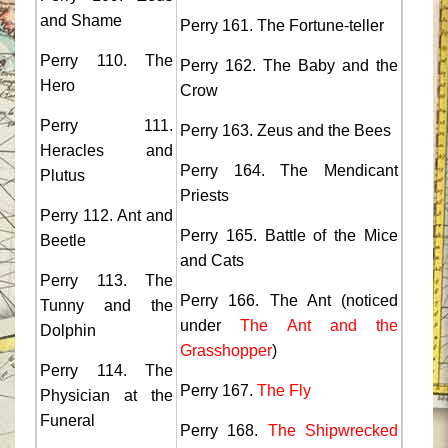
and Shame
Perry 161. The Fortune-teller
Perry 110. The
Perry 162. The Baby and the
Hero
Crow
Perry 111.
Perry 163. Zeus and the Bees
Heracles and
Perry 164. The Mendicant
Plutus
Priests
Perry 112. Ant and
Perry 165. Battle of the Mice
Beetle
and Cats
Perry 113. The
Perry 166. The Ant (noticed
Tunny and the
under
The Ant and the
Dolphin
Grasshopper
)
Perry 114. The
Perry 167.
The Fly
Physician at the
Funeral
Perry 168.
The Shipwrecked