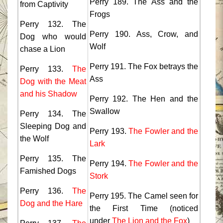
Perry 189. The Ass and the
from Captivity
Frogs
Perry 132. The
Perry 190. Ass, Crow, and
Dog who would
Wolf
chase a Lion
Perry 191. The Fox betrays the
Perry 133.
The
Ass
Dog with the Meat
and his Shadow
Perry 192. The Hen and the
Swallow
Perry 134. The
Sleeping Dog and
Perry 193.
The Fowler and the
the Wolf
Lark
Perry 135. The
Perry 194.
The Fowler and the
Famished Dogs
Stork
Perry 136.
The
Perry 195. The Camel seen for
Dog and the Hare
the First Time (noticed
under
The Lion and the Fox
)