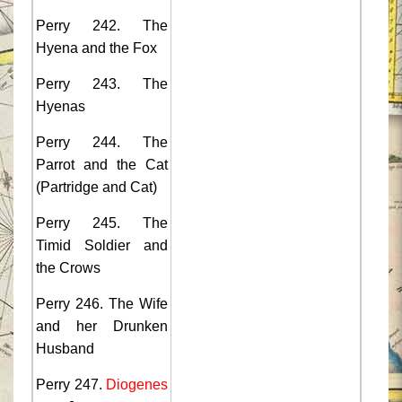
Perry 242. The
Hyena and the Fox
Perry 243. The
Hyenas
Perry 244. The
Parrot and the Cat
(Partridge and Cat)
Perry 245. The
Timid Soldier and
the Crows
Perry 246. The Wife
and her Drunken
Husband
Perry 247.
Diogenes