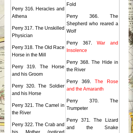
Fold
Perry 316. Heracles and
Athena
Perry 366. The
Shepherd who reared a
Perry 317. The Unskilled
Wolf
Physician
Perry 367.
War and
Perry 318. The Old Race
Insolence
Horse in the Mill
Perry 368. The Hide in
Perry 319. The Horse
the River
and his Groom
Perry 369.
The Rose
Perry 320. The Soldier
and the Amaranth
and his Horse
Perry 370. The
Perry 321. The Camel in
Trumpeter
the River
Perry 371. The Lizard
Perry 322. The Crab and
and the Snake
his Mother (noticed