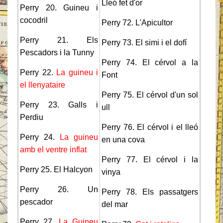
Lleó fet d'or
Perry 20. Guineu i
cocodril
Perry 72. L'Apicultor
Perry 21. Els
Perry 73. El simi i el dofí
Pescadors i la Tunny
Perry 74. El cérvol a la
Perry 22.
La guineu i
Font
el llenyataire
Perry 75. El cérvol d'un sol
Perry 23. Galls i
ull
Perdiu
Perry 76. El cérvol i el lleó
Perry 24.
La guineu
en una cova
amb el ventre inflat
Perry 77. El cérvol i la
Perry 25. El Halcyon
vinya
Perry 26. Un
Perry 78. Els passatgers
pescador
del mar
Perry 27.
La Guineu