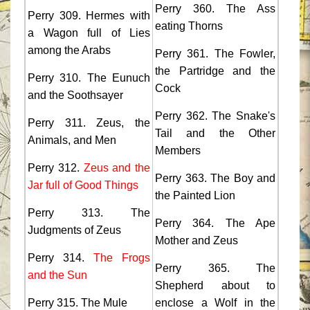
Perry 360. The Ass
Perry 309. Hermes with
eating Thorns
a Wagon full of Lies
among the Arabs
Perry 361. The Fowler,
the Partridge and the
Perry 310. The Eunuch
Cock
and the Soothsayer
Perry 362. The Snake's
Perry 311. Zeus, the
Tail and the Other
Animals, and Men
Members
Perry 312.
Zeus and the
Perry 363. The Boy and
Jar full of Good Things
the Painted Lion
Perry 313. The
Perry 364. The Ape
Judgments of Zeus
Mother and Zeus
Perry 314.
The Frogs
Perry 365. The
and the Sun
Shepherd about to
Perry 315. The Mule
enclose a Wolf in the