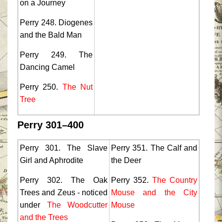
on a Journey
Perry 248. Diogenes
and the Bald Man
Perry 249. The
Dancing Camel
Perry 250.
The Nut
Tree
Perry 301–400
Perry 301. The Slave
Perry 351. The Calf and
Girl and Aphrodite
the Deer
Perry 302. The Oak
Perry 352.
The Country
Trees and Zeus - noticed
Mouse and the City
under
The Woodcutter
Mouse
and the Trees