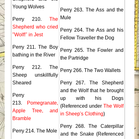
Young Wolves
Perry 263. The Ass and the
Mule
Perry 210.
The
Shepherd who cried
Perry 264. The Ass and his
"Wolf!" in Jest
Fellow Traveller the Dog
Perry 211. The Boy
Perry 265. The Fowler and
bathing in the River
the Partridge
Perry 212. The
Perry 266. The Two Wallets
Sheep unskillfully
Sheared
Perry 267. The Shepherd
and the Wolf that he brought
Perry
up with his Dogs
213.
Pomegranate,
(Referenced under
The Wolf
Apple Tree, and
in Sheep's Clothing
)
Bramble
Perry 268. The Caterpillar
Perry 214. The Mole
and the Snake (Referenced