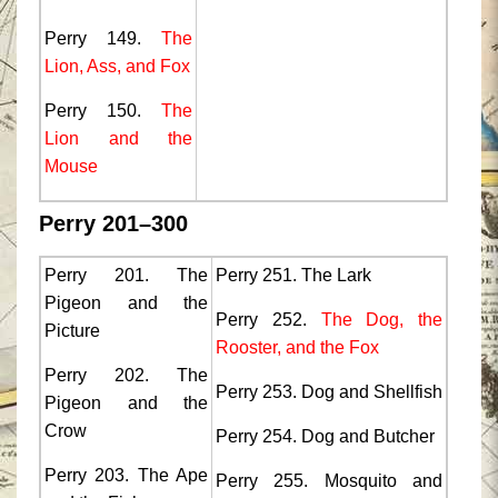
Perry 149.
The
Lion, Ass, and Fox
Perry 150.
The
Lion and the
Mouse
Perry 201–300
Perry 201. The
Perry 251. The Lark
Pigeon and the
Perry 252.
The Dog, the
Picture
Rooster, and the Fox
Perry 202. The
Perry 253. Dog and Shellfish
Pigeon and the
Crow
Perry 254. Dog and Butcher
Perry 203. The Ape
Perry 255. Mosquito and