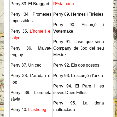
Perry 33. El Braggart
l'Estatuària
Perry 34. Promeses
Perry 89. Hermes i Tirèsies
impossibles
Perry 90. Escurçó i
Perry 35.
L'home i el
Waternake
satyr
Perry 91. L'ase que seria
Perry 36. Malvat-
Company de Joc del seu
enginy
Mestre
Perry 37. Un cec
Perry 92. Els dos gossos
Perry 38. L'arada i el
Perry 93. L'escurçó i l'arxiu
llop
Perry 94. El Pare i les
Perry 39. L'oreneta
seves Dues Filles
sàvia
Perry 95. La dona
Perry 40.
L'astròleg
maltractada