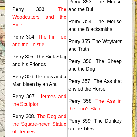
Perry 353. The Mouse
Perry 303.
The
and the Bull
Woodcutters and the
Perry 354. The Mouse
Pine
and the Blacksmiths
Perry 304.
The Fir Tree
Perry 355. The Wayfarer
and the Thistle
and Truth
Perry 305. The Sick Stag
Perry 356. The Sheep
and his Friends
and the Dog
Perry 306. Hermes and a
Perry 357. The Ass that
Man bitten by an Ant
envied the Horse
Perry 307.
Hermes and
Perry 358.
The Ass in
the Sculptor
the Lion's Skin
Perry 308.
The Dog and
Perry 359. The Donkey
the Square-hewn Statue
on the Tiles
of Hermes