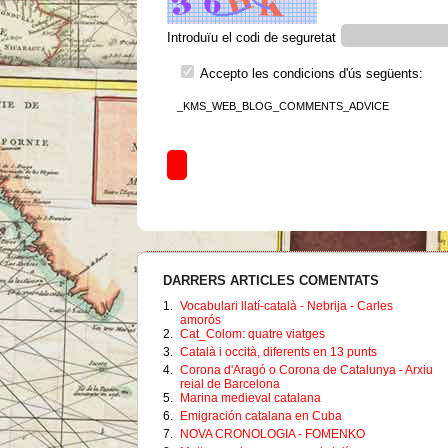
Introduïu el codi de seguretat
Accepto les condicions d'ús següents:
_KMS_WEB_BLOG_COMMENTS_ADVICE
DARRERS ARTICLES COMENTATS
1.
Vocabulari llatí-català - Nebrija - Carles
amorós
2.
Cat_Colom: quatre viatges
3.
Català i occità, diferents en 13 punts
4.
Corona d'Aragó o Corona de Catalunya - Arxiu
reial de Barcelona
5.
Marina medieval catalana
6.
Emigración catalana en Cuba
7.
NOVA CRONOLOGIA - FOMENKO