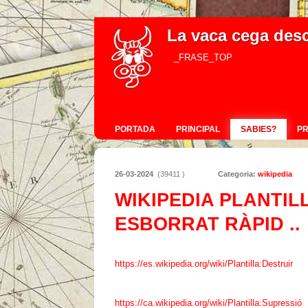
La vaca cega des
_FRASE_TOP
PORTADA
PRINCIPAL
SABIES?
P
26-03-2024
(39411 )
Categoria:
wikipedia
WIKIPEDIA PLANTIL
ESBORRAT RÀPID ..
https://es.wikipedia.org/wiki/Plantilla:Destruir
https://ca.wikipedia.org/wiki/Plantilla:Supressió