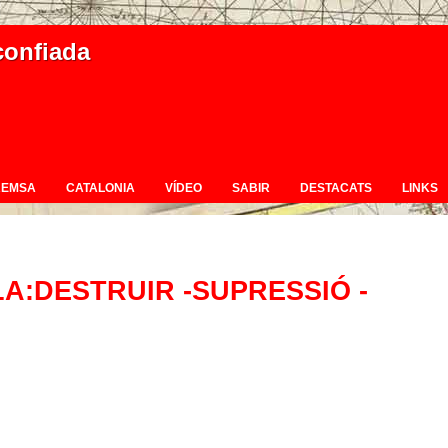
confiada
REMSA
CATALONIA
VÍDEO
SABIR
DESTACATS
LINKS
LA:DESTRUIR -SUPRESSIÓ -