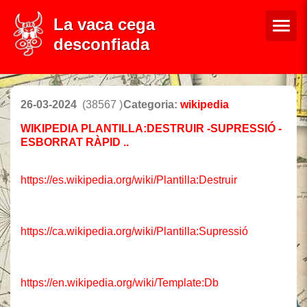
La vaca cega
desconfiada
26-03-2024
(38567 )
Categoria:
wikipedia
WIKIPEDIA PLANTILLA:DESTRUIR -SUPRESSIÓ -
ESBORRAT RÀPID ..
https://es.wikipedia.org/wiki/Plantilla:Destruir
https://ca.wikipedia.org/wiki/Plantilla:Supressió
https://en.wikipedia.org/wiki/Template:Db