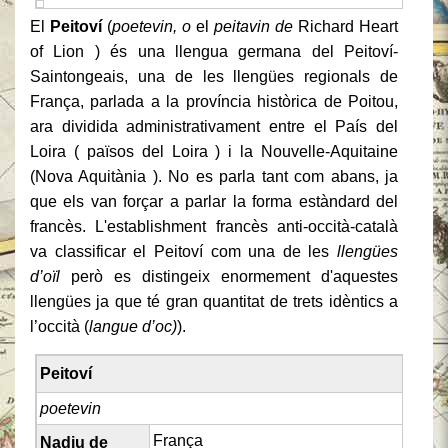
El
Peitoví
(
poetevin, o
el
peitavin de
Richard Heart
of Lion ) és una llengua germana del Peitoví-
Saintongeais, una de les llengües regionals de
França, parlada a la província històrica de Poitou,
ara dividida administrativament entre el País del
Loira ( països del Loira ) i la Nouvelle-Aquitaine
(Nova Aquitània ). No es parla tant com abans, ja
que els van forçar a parlar la forma estàndard del
francès. L'establishment francès anti-occità-català
va classificar el Peitoví com una de les
llengües
d’oïl
però es distingeix enormement d'aquestes
llengües ja que té gran quantitat de trets idèntics a
l’occità (
langue d’oc)
).
Peitoví
poetevin
França
Nadiu de