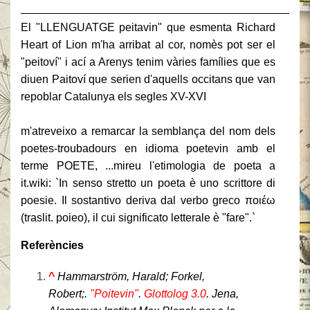
______________________________________________
El "LLENGUATGE peitavin" que esmenta Richard
Heart of Lion m'ha arribat al cor, nomès pot ser el
"peitoví" i ací a Arenys tenim vàries famílies que es
diuen Paitoví que serien d'aquells occitans que van
repoblar Catalunya els segles XV-XVI
m'atreveixo a remarcar la semblança del nom dels
poetes-troubadours en idioma poetevin amb el
terme POETE, ...mireu l'etimologia de poeta a
it.wiki: `In senso stretto un poeta è uno scrittore di
poesie. Il sostantivo deriva dal verbo greco ποιέω
(traslit. poieo), il cui significato letterale è "fare".`
Referències
^
Hammarström, Harald; Forkel,
Robert;.
"Poitevin"
.
Glottolog 3.0
. Jena,