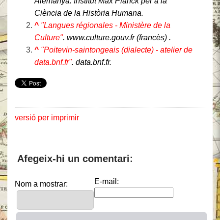
Alemanya: Institut Max Planck per a la
Ciència de la Història Humana.
^
"Langues régionales - Ministère de la
Culture"
.
www.culture.gouv.fr
(francès)
.
^
"Poitevin-saintongeais (dialecte) - atelier de
data.bnf.fr"
.
data.bnf.fr
.
versió per imprimir
Afegeix-hi un comentari:
E-mail:
Nom a mostrar: