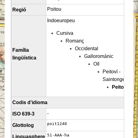
Poitou
Regió
Indoeuropeu
Cursiva
Romanç
Occidental
Família
Galloromànic
lingüística
Oïl
Peitoví -
Saintongeais
Peitoví
Codis d'idioma
-
ISO 639-3
poit1240
Glottolog
51-AAA-ha
Linguasphere