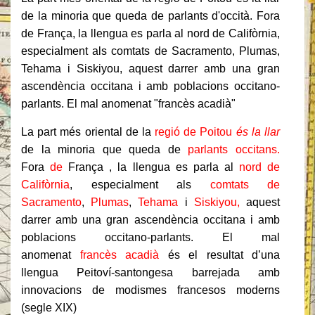
de la minoria que queda de parlants d'occità. Fora
de França, la llengua es parla al nord de Califòrnia,
especialment als comtats de Sacramento, Plumas,
Tehama i Siskiyou, aquest darrer amb una gran
ascendència occitana i amb poblacions occitano-
parlants. El mal anomenat "francès acadià"
La part més oriental de la
regió de Poitou
és la llar
de la minoria que queda de
parlants occitans.
Fora
de
França , la llengua es parla al
nord de
Califòrnia
, especialment als
comtats de
Sacramento
,
Plumas
,
Tehama
i
Siskiyou,
aquest
darrer amb una gran ascendència occitana i amb
poblacions occitano-parlants. El mal
anomenat
francès acadià
és el resultat d’una
llengua Peitoví-santongesa barrejada amb
innovacions de modismes francesos moderns
(segle XIX)