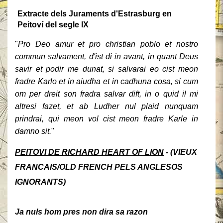
Extracte dels Juraments d'Estrasburg en
Peitoví del segle IX
"
Pro Deo amur et pro christian poblo et nostro
commun salvament, d'ist di in avant, in quant Deus
savir et podir me dunat, si salvarai eo cist meon
fradre Karlo et in aiudha et in cadhuna cosa, si cum
om per dreit son fradra salvar dift, in o quid il mi
altresi fazet, et ab Ludher nul plaid nunquam
prindrai, qui meon vol cist meon fradre Karle in
damno sit.
"
PEITOVI DE RICHARD HEART OF LION
- (
VIEUX
FRANCAIS/
OLD FRENCH PELS ANGLESOS
IGNORANTS)
Ja nuls hom pres non dira sa razon