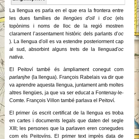
La llengua es parla en el que era la frontera entre
les dues famílies de
llengües d'oïl
i d'
oc
(els
topònims i noms de lloc de la regió mostren
clarament l’assentament històric dels parlants d’
oc
). La llengua d'oïl es va estendre posteriorment cap
al sud, absorbint alguns trets de la llenguad'
oc
nativa
.
El Peitoví també és àmpliament conegut com
parlanjhe
(la llengua). François Rabelais va dir que
va aprendre aquesta llengua, juntament amb moltes
altres llengües, ja que va ser educat a Fontenay-le-
Comte. François Villon també parlava el Peitoví.
El primer ús escrit certificat de la llengua es troba
en cartes i documents legals que daten del segle
XIII; les persones que la parlaven eren conegudes
com els Peitovíns. El primer text imprès data de