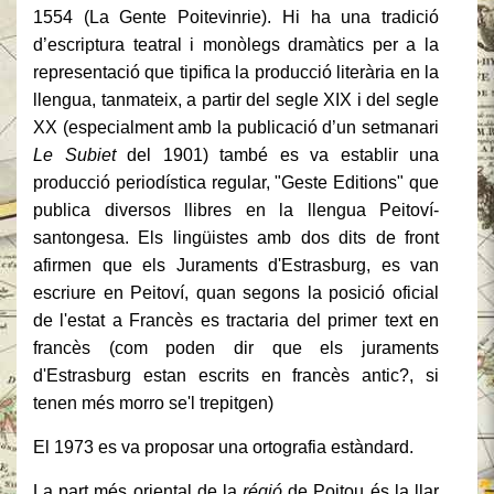
1554 (La Gente Poitevinrie). Hi ha una tradició
d’escriptura teatral i monòlegs dramàtics per a la
representació que tipifica la producció literària en la
llengua, tanmateix, a partir del segle XIX i del segle
XX (especialment amb la publicació d’un setmanari
Le Subiet
del 1901) també es va establir una
producció periodística regular, "Geste Editions" que
publica diversos llibres en la llengua Peitoví-
santongesa. Els lingüistes amb dos dits de front
afirmen que els Juraments d'Estrasburg, es van
escriure en Peitoví, quan segons la posició oficial
de l'estat a Francès es tractaria del primer text en
francès (com poden dir que els juraments
d'Estrasburg estan escrits en francès antic?, si
tenen més morro se'l trepitgen)
El 1973 es va proposar una ortografia estàndard.
La part més oriental de la
régió
de Poitou és la llar