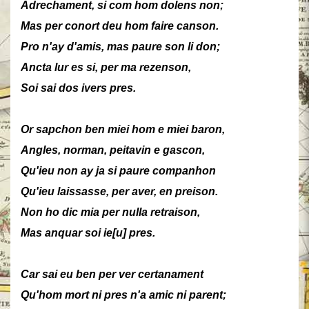
Adrechament, si com hom dolens non;
Mas per conort deu hom faire canson.
Pro n'ay d'amis, mas paure son li don;
Ancta lur es si, per ma rezenson,
Soi sai dos ivers pres.
Or sapchon ben miei hom e miei baron,
Angles, norman, peitavin e gascon,
Qu'ieu non ay ja si paure companhon
Qu'ieu laissasse, per aver, en preison.
Non ho dic mia per nulla retraison,
Mas anquar soi ie[u] pres.
Car sai eu ben per ver certanament
Qu'hom mort ni pres n'a amic ni parent;