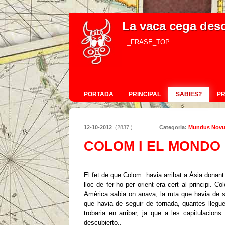
La vaca cega des
_FRASE_TOP
PORTADA
PRINCIPAL
SABIES?
P
12-10-2012
(2837 )
Categoria:
Mundus Nov
COLOM I EL MONDO
El fet de que Colom havia arribat a Àsia donant
lloc de fer-ho per orient era cert al principi. C
Amèrica sabia on anava, la ruta que havia de se
que havia de seguir de tornada, quantes llegue
trobaria en arribar, ja que a les capitulacions
descubierto..