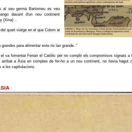
ts al seu germà Bartomeu es veu
pango davant d'un nou continent
 (Xina) ..
 del quart viatge en el que Colom al
grandes para alimentar este rio tan grande.."
 el va fomentar Ferran el Catòlic per no complir els compromisos signats a 
 arribat a Àsia en comptes de fer-ho a un nou continent, no havia hagut 
s a les capitulacions.
ASIA