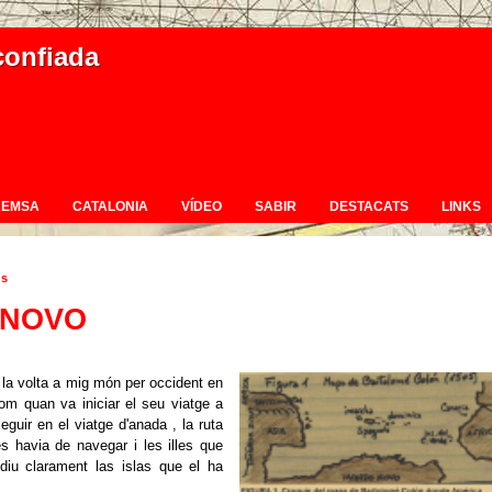
confiada
REMSA
CATALONIA
VÍDEO
SABIR
DESTACATS
LINKS
us
 NOVO
 la volta a mig món per occident en
olom quan va iniciar el seu viatge a
guir en el viatge d'anada , la ruta
s havia de navegar i les illes que
 diu clarament las islas que el ha