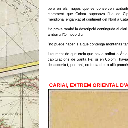
però en els mapes que es conserven atribuï
clarament que Colom suposava l'illa de Ci
meridional enganxat al continent del Nord a Catay
Ho prova també la descripció continguda al diari
arribar a l'Orinoco diu
"no puede haber isla que contenga montañas tan 
L'rgument de que creia que havia arribat a Âsia
capitulacions de Santa Fe: si en Colom havia
descoberta i, per tant, no tenia dret a allò promè
CARIAI, EXTREM ORIENTAL D'