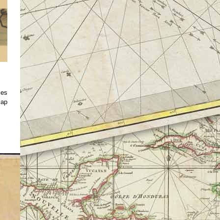
les
cap