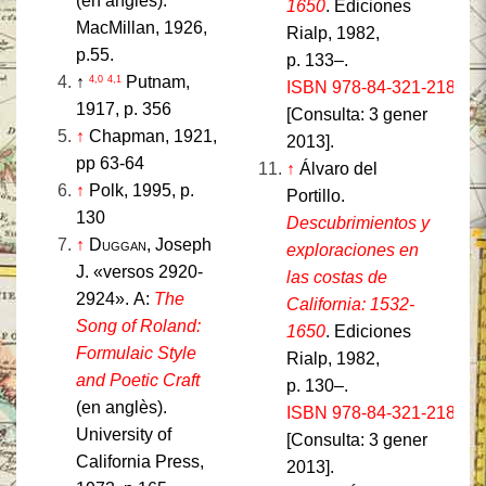
(en anglès).
1650
. Ediciones
MacMillan, 1926,
Rialp, 1982,
p.55.
p. 133–.
↑
Putnam,
4,0
4,1
ISBN 978-84-321-2189-0
1917, p. 356
[Consulta: 3 gener
↑
Chapman, 1921,
2013].
pp 63-64
↑
Álvaro del
↑
Polk, 1995, p.
Portillo.
130
Descubrimientos y
↑
Duggan
, Joseph
exploraciones en
J. «versos 2920-
las costas de
2924». A:
The
California: 1532-
Song of Roland:
1650
. Ediciones
Formulaic Style
Rialp, 1982,
and Poetic Craft
p. 130–.
(en anglès).
ISBN 978-84-321-2189-0
University of
[Consulta: 3 gener
California Press,
2013].