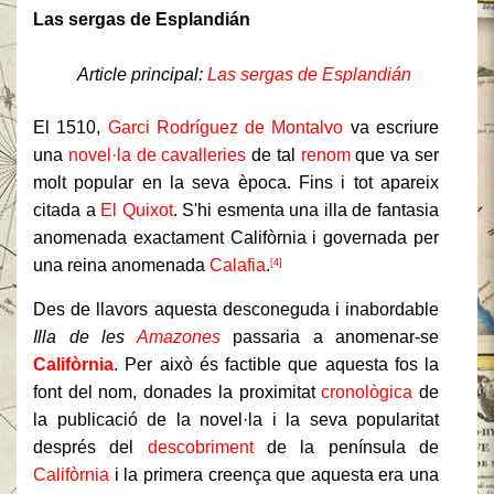
Las sergas de Esplandián
Article principal:
Las sergas de Esplandián
El 1510,
Garci Rodríguez de Montalvo
va escriure
una
novel·la de cavalleries
de tal
renom
que va ser
molt popular en la seva època. Fins i tot apareix
citada a
El Quixot
. S'hi esmenta una illa de fantasia
anomenada exactament Califòrnia i governada per
una reina anomenada
Calafia
.
[4]
Des de llavors aquesta desconeguda i inabordable
Illa de les
Amazones
passaria a anomenar-se
Califòrnia
. Per això és factible que aquesta fos la
font del nom, donades la proximitat
cronològica
de
la publicació de la novel·la i la seva popularitat
després del
descobriment
de la península de
Califòrnia
i la primera creença que aquesta era una