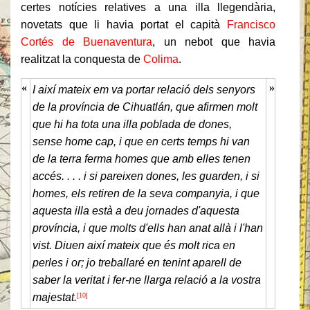
certes notícies relatives a una illa llegendària,
novetats que li havia portat el capità
Francisco
Cortés de Buenaventura
, un nebot que havia
realitzat la conquesta de
Colima
.
«
»
I així mateix em va portar relació dels senyors
de la província de Cihuatlán, que afirmen molt
que hi ha tota una illa poblada de dones,
sense home cap, i que en certs temps hi van
de la terra ferma homes que amb elles tenen
accés. . . . i si pareixen dones, les guarden, i si
homes, els retiren de la seva companyia, i que
aquesta illa està a deu jornades d'aquesta
província, i que molts d'ells han anat allà i l'han
vist. Diuen així mateix que és molt rica en
perles i or; jo treballaré en tenint aparell de
saber la veritat i fer-ne llarga relació a la vostra
majestat.
[10]