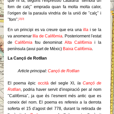
que hi fa, segons l'expressió catalana "sembla un
forn de calç" emprada quan fa molta molta calor,
l'origen de la paraula vindria de la unió de "calç" i
"forn".
[2]
[3]
En un principi es va creure que era una
illa
i se la
va anomenar
Illa de Califòrnia
. Posteriorment l'estat
de
Califòrnia
fou denominat
Alta Califòrnia
i la
península (avui part de Mèxic)
Baixa Califòrnia
.
La Cançó de Rotllan
Article principal:
Cançó de Rotllan
El poema èpic
occità
del segle XI,
la
Cançó de
Rotllan
, podria haver servit d'inspiració per al nom
"Califòrnia", ja que és l'esment més antic que es
coneix del nom. El poema es refereix a la derrota
soferta el 15 d'agost del 778, durant la retirada de