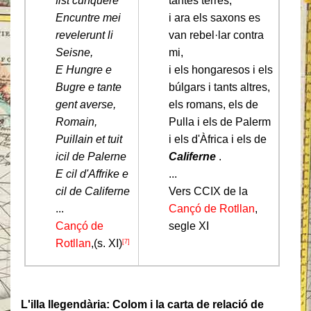
fist cunquere
tantes terres,
Encuntre mei
i ara els saxons es
revelerunt li
van rebel·lar contra
Seisne,
mi,
E Hungre e
i els hongaresos i els
Bugre e tante
búlgars i tants altres,
gent averse,
els romans, els de
Romain,
Pulla i els de Palerm
Puillain et tuit
i els d'Àfrica i els de
icil de Palerne
Califerne
.
E cil d'Affrike e
...
cil de Califerne
Vers CCIX de la
...
Cançó de Rotllan
,
Cançó de
segle XI
Rotllan
,(s. XI)
[7]
L'illa llegendària: Colom i la carta de relació de