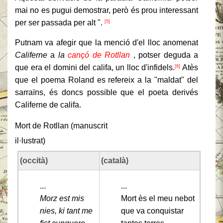
mai no es pugui demostrar, però és prou interessant
per ser passada per alt ".
[5]
Putnam va afegir que la menció d'el lloc anomenat
Califerne
a
la
cançó de Rotllan
, potser deguda a
que era el domini del califa, un lloc d'infidels.
Atès
[6]
que el poema Roland es refereix a la "maldat" del
sarraïns, és doncs possible que el poeta derivés
Califerne de califa.
Mort de Rotllan (manuscrit
il·lustrat)
(occità)
(català)
...
...
Morz est mis
Mort ès el meu nebot
nies, ki tant me
que va conquistar