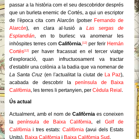
passar a la història com el seu descobridor després
que un burleta enemic de Cortés, a qui un escriptor
de l'època cita com Alarcón (potser
Fernando de
Alarcón
), en clara al·lusió a
Las sergas de
Esplandián
, en to burlesc va anomenar les
inhòspites terres com
Califòrnia
,
per ferir
Hernán
[12]
Cortés
per haver fracassat en el tercer viatge
[12]
d'exploració, quan infructuosament va tractar
d'establir una colònia a la badia que va nomenar de
La Santa Cruz
(en l'actualitat la ciutat de
La Paz
),
acabada de descobrir la
península de Baixa
Califòrnia
, les terres li pertanyien, per
Cèdula Reial
.
Ús actual
Actualment, amb el nom de
Califòrnia
es coneixen
la
península de Baixa Califòrnia
, el
Golf de
Califòrnia
i tres estats:
Califòrnia
(avui dels Estats
Units),
Baixa Califòrnia
i
Baixa Califòrnia Sud
.