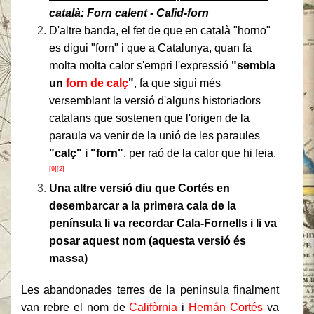
català: Forn calent - Calid-forn
D'altre banda, el fet de que en català "horno"
es digui "forn" i que a Catalunya, quan fa
molta molta calor s'empri l'expressió
"sembla
un
forn de calç
"
, fa que sigui més
versemblant la versió d'alguns historiadors
catalans que sostenen que l'origen de la
paraula va venir de la unió de les paraules
"calç" i "forn"
, per raó de la calor que hi feia.
[9]
[2]
Una altre versió diu que Cortés en
desembarcar a la primera cala de la
península li va recordar Cala-Fornells i li va
posar aquest nom (aquesta versió és
massa)
Les abandonades terres de la península finalment
van rebre el nom de
Califòrnia
i
Hernán Cortés
va