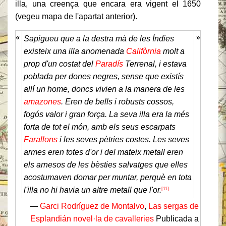
illa, una creença que encara era vigent el 1650
(vegeu mapa de l'apartat anterior).
«
»
Sapigueu que a la destra mà de les Índies
existeix una illa anomenada
Califòrnia
molt a
prop d'un costat del
Paradís
Terrenal, i estava
poblada per dones negres, sense que existís
allí un home, doncs vivien a la manera de les
amazones
. Eren de bells i robusts cossos,
fogós valor i gran força. La seva illa era la més
forta de tot el món, amb els seus escarpats
Farallons
i les seves pètries costes. Les seves
armes eren totes d'or i del mateix metall eren
els arnesos de les bèsties salvatges que elles
acostumaven domar per muntar, perquè en tota
l'illa no hi havia un altre metall que l'or.
[11]
—
Garci Rodríguez de Montalvo
,
Las sergas de
Esplandián
novel·la de cavalleries
Publicada a