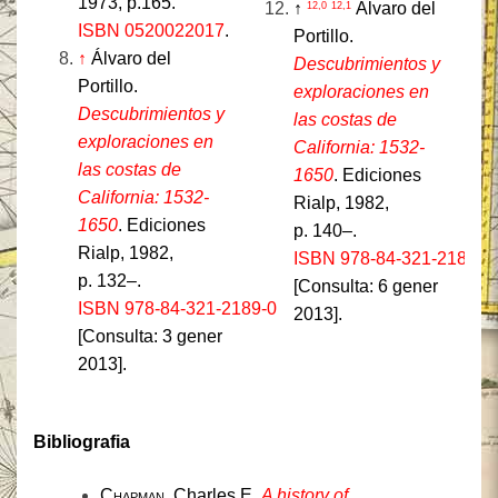
1973, p.165.
↑
Álvaro del
12,0
12,1
ISBN 0520022017
.
Portillo.
↑
Álvaro del
Descubrimientos y
Portillo.
exploraciones en
Descubrimientos y
las costas de
exploraciones en
California: 1532-
las costas de
1650
. Ediciones
California: 1532-
Rialp, 1982,
1650
. Ediciones
p. 140–.
Rialp, 1982,
ISBN 978-84-321-2189-0
p. 132–.
[Consulta: 6 gener
ISBN 978-84-321-2189-0
2013].
[Consulta: 3 gener
2013].
Bibliografia
Chapman
, Charles E.
A history of