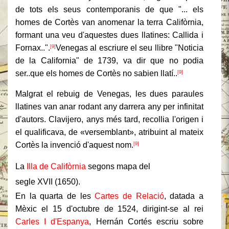
de tots els seus contemporanis de que "... els
homes de Cortès van anomenar la terra Califòrnia,
formant una veu d'aquestes dues llatines: Callida i
Fornax..".
Venegas al escriure el seu llibre "Noticia
[9]
de la California" de 1739, va dir que no podia
ser..que els homes de Cortès no sabien llatí..
[9]
Malgrat el rebuig de Venegas, les dues paraules
llatines van anar rodant any darrera any per infinitat
d'autors. Clavijero, anys més tard, recollia l'origen i
el qualificava, de «versemblant», atribuint al mateix
Cortès la invenció d'aquest nom.
[9]
La
Illa de Califòrnia
segons mapa del
segle XVII (1650).
En la quarta de les
Cartes de Relació
, datada a
Mèxic el 15 d'octubre de 1524, dirigint-se al rei
Carles I d'Espanya
, Hernán Cortés escriu sobre