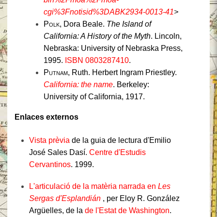
cgi%3Fnotisid%3DABK2934-0013-41
>
Polk
, Dora Beale.
The Island of
California: A History of the Myth
. Lincoln,
Nebraska: University of Nebraska Press,
1995.
ISBN 0803287410
.
Putnam
, Ruth. Herbert Ingram Priestley.
California: the name
. Berkeley:
University of California, 1917.
Enlaces externos
Vista prèvia
de la guia de lectura d'Emilio
José Sales Dasí.
Centre d'Estudis
Cervantinos
. 1999.
L'articulació de la matèria narrada en
Les
Sergas d'Esplandián
, per Eloy R. González
Argüelles, de la
de l'Estat de Washington
.