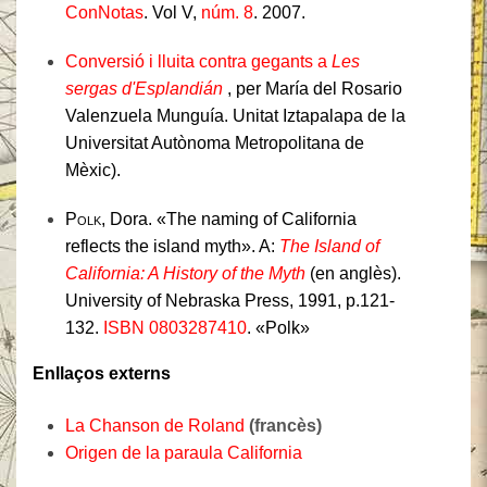
ConNotas
. Vol V,
núm. 8
. 2007.
Conversió i lluita contra gegants a
Les
sergas d'Esplandián
, per María del Rosario
Valenzuela Munguía. Unitat Iztapalapa de la
Universitat Autònoma Metropolitana de
Mèxic).
Polk
, Dora. «The naming of California
reflects the island myth». A:
The Island of
California: A History of the Myth
(en anglès).
University of Nebraska Press, 1991, p.121-
132.
ISBN 0803287410
. «Polk»
Enllaços externs
La Chanson de Roland
(francès)
Origen de la paraula California