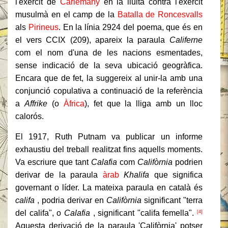
l'exèrcit de
Carlemany
en la lluita contra l'exèrcit
musulmà en el camp de la
Batalla de Roncesvalls
als
Pirineus
. En la línia 2924 del poema, que és en
el vers CCIX (209), apareix la paraula
Califerne
com el nom d'una de les nacions esmentades,
sense indicació de la seva ubicació geogràfica.
Encara que de fet, la suggereix al unir-la amb una
conjunció copulativa a continuació de la referència
a
Affrike
(o
Àfrica
), fet que la lliga amb un lloc
calorós.
El 1917, Ruth Putnam va publicar un informe
exhaustiu del treball realitzat fins aquells moments.
Va escriure que tant
Calafia
com
Califòrnia
podrien
derivar de la paraula
àrab
Khalifa
que significa
governant o líder. La mateixa paraula en català és
califa
, podria derivar en
Califòrnia
significant "terra
del califa", o
Calafia
, significant "califa femella".
[4]
Aquesta derivació de la paraula 'Califòrnia' potser