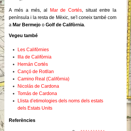
A més a més, al
Mar de Cortés
, situat entre la
península i la resta de Mèxic, se'l coneix també com
a
Mar Bermejo
o
Golf de Califòrnia
.
Vegeu també
Les Califòrnies
Illa de Califòrnia
Hernán Cortés
Cançó de Rotllan
Camino Real (Califòrnia)
Nicolás de Cardona
Tomás de Cardona
Llista d'etimologies dels noms dels estats
dels Estats Units
Referències