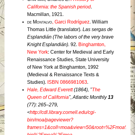
California: the Spanish period
.
Macmillan, 1921.
de Montalvo
, Garci Rodríguez
. William
Thomas Little (translator).
Las sergas de
Esplandián (The labors of the very brave
Knight Esplandián)
. 92.
Binghamton,
New York
: Center for Medieval and Early
Renaissance Studies, State University
of New York at Binghamton, 1992
(Medieval & Renaissance Texts &
Studies).
ISBN 0866981063
.
Hale, Edward Everett
(1864), "
The
Queen of California
",
Atlantic Monthly
13
(77): 265–279
,
<
http://cdl.library.cornell.edu/cgi-
bin/moa/pageviewer?
frames=1&coll=moa&view=50&root=%2Fmoa%2Fatl
bin%2Fmoa%2Fmoa-