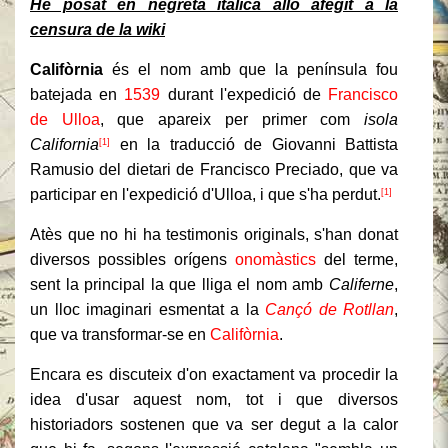
He posat en negreta itàlica allò afegit a la
censura de la wiki
Califòrnia
és el nom amb que la península fou
batejada en
1539
durant l'expedició de
Francisco
de Ulloa
, que apareix per primer com
isola
California
en la traducció de Giovanni Battista
[1]
Ramusio del dietari de Francisco Preciado, que va
participar en l'expedició d'Ulloa, i que s'ha perdut.
[1]
Atès que no hi ha testimonis originals, s'han donat
diversos possibles orígens
onomàstics
del terme,
sent la principal la que lliga el nom amb
Califerne
,
un lloc imaginari esmentat a la
Cançó de Rotllan
,
que va transformar-se en
Califòrnia
.
Encara es discuteix d'on exactament va procedir la
idea d'usar aquest nom, tot i que diversos
historiadors sostenen que va ser degut a la calor