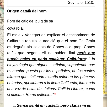
Sevilla el 1510.
Origen català del nom
Forn de calç del puig de sa
cova roja.
El mateix Venegas en explicar el descobriment de
Califòrnia rebutja la tradició que el nom Califòrnia
es degués als soldats de Cortès o al propi Cortès
(atès que segons ell no sabien llatí
però que
queda palès en parla catalana: Calid-forn
):
"..la
ethymologia que algunos señalan, suponiendo que
es nombre puesto por los españoles, de los cuales
afirman que sintiendo extraño calor en las primeras
entradas, apellidaran a la tierra California, formando
una voz de estas dos latinas: Callida i fornax; como
si dixeran: Horno caliente.."
[9]
Sense sentit en castellà però claríssim en