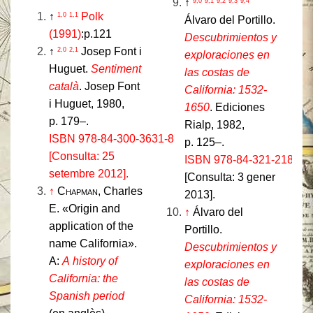
↑
9,0
9,1
9,2
9,3
9,4
↑
Polk
1,0
1,1
Álvaro del Portillo.
(1991)
:p.121
Descubrimientos y
↑
Josep Font i
2,0
2,1
exploraciones en
Huguet.
Sentiment
las costas de
català
. Josep Font
California: 1532-
i Huguet, 1980,
1650
. Ediciones
p. 179–.
Rialp, 1982,
ISBN 978-84-300-3631-8
p. 125–.
[Consulta: 25
ISBN 978-84-321-2189-0
setembre 2012].
[Consulta: 3 gener
↑
Chapman
, Charles
2013].
E. «Origin and
↑
Álvaro del
application of the
Portillo.
name California».
Descubrimientos y
A:
A history of
exploraciones en
California: the
las costas de
Spanish period
California: 1532-