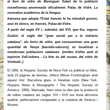
el forn de vidre de Berenguer Xatart de la
població
rossellonesa anomenada
oficialment: Palau de Vidre. La
normativa acadèmica de la llengua
francesa que adopta l'Estat
francès hi ha introduït
guions:
avui és doncs, en francès, Palau-de-
Vidre.
A partir del segle XV i, sobretot,
del XVI, que fou, segons
Gudiol, el
segle del “gran esclat per a la
vidrieria
catalana”, els forns de
vidre, que consumeixen una gran
quantitat de llenya (barrella-salicorn), es localitzen a
nombroses poblacions catalanes. (
moltes d'elles amb el
topònim Vall-vidrera -
La foto és del museu del vidre de
Vimbodí..)
El 1956, la Hispanic Society de Nova York va publicar un llibre,
amb 23 pàgines de làmines, d'Alice Wilson Fronthingham amb
aquest títol: Barcelona glass in Venetian style (New York,
Hispanic Notes & Monographs / The Hispanic Society of
America, 1956). Matisada, feien seva la idea que la producció
de vidres catalans als segles XVI i XVII era d'una altíssima
qualitat, perfectament comparable a la coetània de Venècia /
Murano.