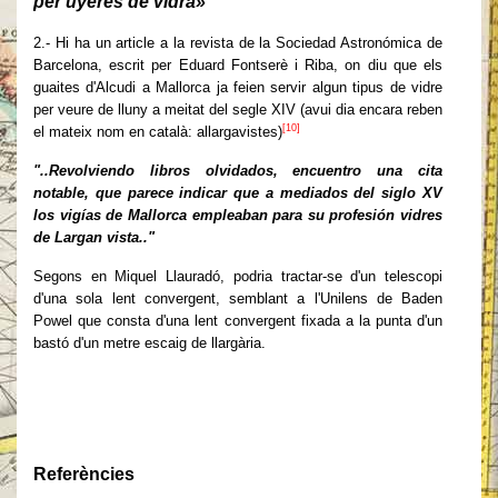
per uyeres de vidra»
2.- Hi ha un article a la revista de la Sociedad Astronómica de
Barcelona, escrit per Eduard Fontserè i Riba, on diu que els
guaites d'Alcudi a Mallorca ja feien servir algun tipus de vidre
per veure de lluny a meitat del segle XIV (avui dia encara reben
[10]
el mateix nom en català: allargavistes)
"..Revolviendo libros olvidados, encuentro una cita
notable, que parece indicar que a mediados del siglo XV
los vigías de Mallorca empleaban para su profesión vidres
de Largan vista.."
Segons en Miquel Llauradó, podria tractar-se d'un telescopi
d'una sola lent convergent, semblant a l'Unilens de Baden
Powel que consta d'una
lent convergent
fixada a la punta d'un
bastó d'un metre escaig de llargària.
Referències