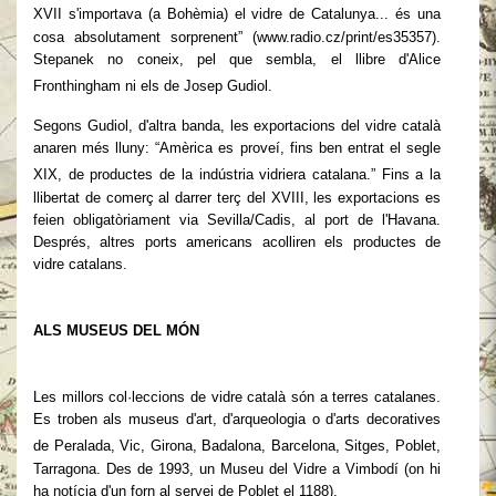
XVII s'importava (a Bohèmia) el vidre
de Catalunya... és una
cosa absolutament sorprenent” (www.radio.cz/print/es35357).
Stepanek no coneix, pel que sembla, el llibre d'Alice
Fronthingham ni els de
Josep Gudiol.
Segons Gudiol, d'altra banda, les exportacions del vidre català
anaren més lluny: “Amèrica es proveí, fins ben entrat el segle
XIX, de productes de la
indústria vidriera catalana.” Fins a la
llibertat de comerç al darrer terç del XVIII, les exportacions es
feien obligatòriament via Sevilla/Cadis, al port de l'Havana.
Després, altres ports americans acolliren els productes de
vidre catalans.
ALS MUSEUS DEL MÓN
Les millors col·leccions de vidre català són a terres catalanes.
Es troben als museus d'art, d'arqueologia o d'arts decoratives
de Peralada, Vic, Girona, Badalona,
Barcelona, Sitges, Poblet,
Tarragona. Des de 1993, un Museu del Vidre a Vimbodí (on hi
ha notícia d'un forn al servei de Poblet el 1188).