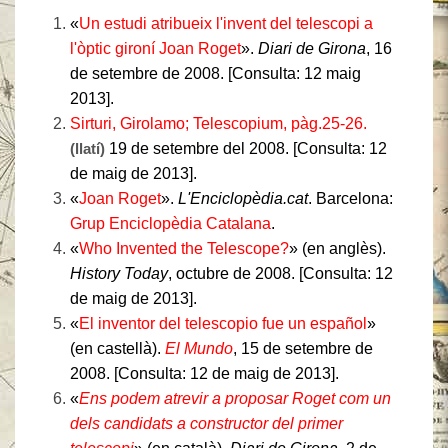
«
Un estudi atribueix l'invent del telescopi a
l'òptic gironí Joan Roget
».
Diari de Girona
, 16
de setembre de 2008. [Consulta: 12 maig
2013].
Sirturi, Girolamo; Telescopium, pàg.25-26.
(llatí)
19 de setembre del 2008. [Consulta: 12
de maig de 2013].
«
Joan Roget
».
L'Enciclopèdia.cat
. Barcelona:
Grup Enciclopèdia Catalana
.
«
Who Invented the Telescope?
» (en anglès).
History Today
, octubre de 2008. [Consulta: 12
de maig de 2013].
«
El inventor del telescopio fue un español
»
(en castellà).
El Mundo
, 15 de setembre de
2008. [Consulta: 12 de maig de 2013].
«
Ens podem atrevir a proposar Roget com un
dels candidats a constructor del primer