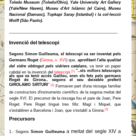
Toledo Museum (Toledo/Ohio), Yale University Art Gallery
(Yale/New Haven), Museu d'Art Islàmic (el Caire), Museu
Nacional (Damasc), Topkapi Saray (Istanbul) i la col·lecció
Wolff (São Paolo).
___________________________________________________
Invenció del telescopi
Segons Simon Guilleuma, el telescopi va ser inventat pels
Germans Roget
(
Girona
,
s. XVI
) que,
aprofitant l'alta qualitat
del vidre obtingut pels vidriers catalans,
va tenir un paper
"..els millors telescopis
[1]
cabdal en la invenció del
telescopi
.
als que va tenir accés Galileu, eren els fets pels germans
Roget de Girona.. segons el seu deixeble preferit
GIROLAMO SIRTURI
"
[2]
Formaven part d'una nissaga familiar
de constructors d'instruments científics de la segona meitat del
segle XVI. El precursor de la nissaga fou el pare de Joan, Pere
Roget. Pere Roget tingué tres fills: Magí i Miquel, que
[3]
s'establiren a Barcelona i Joan, que s'establí a Girona.
Precursors
a meitat del segle XIV a
1.- Segons
Simon Guilleuma