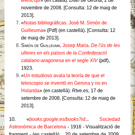
telescopi
» (en català).
Diari de Girona
, 2 de
novembre de 2008. [Consulta: 12 de maig de
2013].
«
Notas bibliográficas. José M. Simón de
Guilleuma
» (Pdf) (en castellà). [Consulta: 12
de maig de 2013].
Simón de Guilleuma
, Josep Maria
.
De l'ús de les
ulleres en els països de la Confederació
catalano-aragonesa en el segle XIV
(pdf),
1923.
«
Un estudioso avala la teoría de que el
telescopio se inventó en Gerona y no en
Holanda
» (en castellà).
Rtve.es
, 17 de
setembre de 2008. [Consulta: 12 de maig de
2013].
10. «
books.google.es/books?id.
..
Sociedad
Astronómica de Barcelona
- 1916 - Visualització de
fragment -
(en castellà).
, 20 de setembre de 2009.