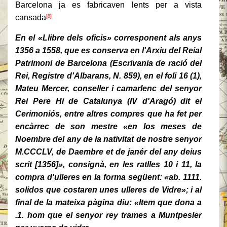
Barcelona ja es fabricaven lents per a vista
cansada
[8]
En el «Llibre dels oficis» corresponent als anys
1356 a 1558, que es conserva en l'Arxiu del Reial
Patrimoni de Barcelona (Escri­vania de ració del
Rei, Registre d'Albarans, N. 859), en el foli 16 (1),
Mateu Mercer, conseller i camarlenc del senyor
Rei Pere Hi de Catalunya (IV d'Aragó) dit el
Cerimoniós, entre altres compres que ha fet per
encàrrec de son mestre «en los meses de
Noembre del any de la nativitat de nostre senyor
M.CCCLV, de Daembre et de janér del any deius
scrit [1356]», consignà, en les ratlles 10 i 11, la
compra d'ulleres en la forma següent: «ab. 1111.
solidos que costaren unes ulleres de Vidre»; i al
final de la mateixa pàgina diu: «Item que dona a
.1. hom que el senyor rey trames a Muntpesler