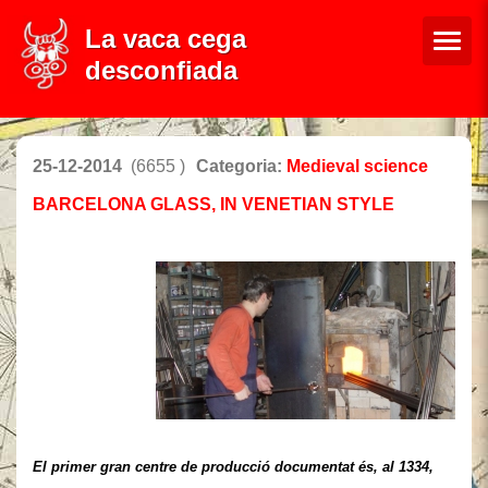
La vaca cega
desconfiada
25-12-2014
(6655 )
Categoria:
Medieval science
BARCELONA GLASS, IN VENETIAN STYLE
El primer gran centre de producció
documentat és, al 1334,