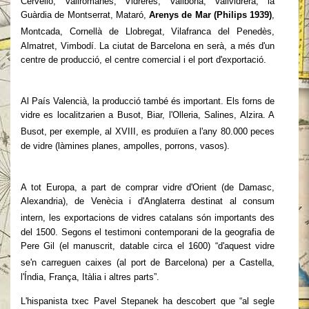
Cervelló, Vallromanes, Vidreres, Vallbona, Vallvidrera, la
Guàrdia de Montserrat, Mataró,
Arenys de Mar (Philips 1939)
,
Montcada, Cornellà de Llobregat, Vilafranca del
Penedès,
Almatret, Vimbodí. La ciutat de Barcelona en serà, a més d'un
centre de producció, el centre comercial i el port d'exportació.
Al País Valencià, la producció també és important. Els forns de
vidre es localitzarien a Busot, Biar, l'Olleria, Salines, Alzira. A
Busot, per exemple, al XVIII, es
produïen a l'any 80.000 peces
de vidre (làmines planes, ampolles, porrons, vasos).
A tot Europa, a part de comprar vidre d'Orient (de Damasc,
Alexandria), de Venècia i d'Anglaterra destinat al consum
intern, les exportacions de vidres catalans són importants
des
del 1500. Segons el testimoni contemporani de la geografia de
Pere Gil (el manuscrit, datable circa el 1600) “d'aquest vidre
se'n carreguen caixes (al port de
Barcelona) per a Castella,
l'Índia, França, Itàlia i altres parts”.
L'hispanista txec Pavel Stepanek ha descobert que “al segle