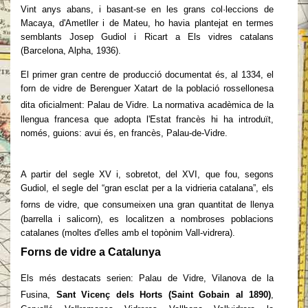
Vint anys abans, i basant-se en les grans col·leccions de
Macaya, d'Ametller i de Mateu, ho havia plantejat en termes
semblants Josep Gudiol i Ricart a Els vidres catalans
(Barcelona, Alpha, 1936).
El primer gran centre de producció documentat és, al 1334, el
forn de vidre de Berenguer Xatart de la població rossellonesa
dita oficialment: Palau de Vidre. La
normativa acadèmica de la
llengua francesa que adopta l'Estat francès hi ha introduït,
només, guions: avui és, en francès, Palau-de-Vidre.
A partir del segle XV i, sobretot, del XVI, que fou, segons
Gudiol, el segle del “gran esclat per a la vidrieria catalana”, els
forns de vidre, que consumeixen una
gran quantitat de llenya
(barrella i salicorn), es localitzen a nombroses poblacions
catalanes (moltes d'elles amb el topònim Vall-vidrera).
Forns de vidre a Catalunya
Els més destacats serien: Palau de Vidre, Vilanova de la
Fusina,
Sant Vicenç dels
Horts (Saint Gobain al 1890)
,