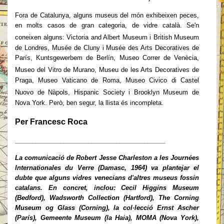
Fora de Catalunya, alguns museus del món exhibeixen peces,
en molts casos de gran categoria, de vidre català. Se'n
coneixen alguns: Victoria and Albert
Museum i British Museum
de Londres, Musée de Cluny i Musée des Arts Decoratives de
París, Kuntsgewerbem de Berlín, Museo Correr de Venècia,
Museo del
Vitro de Murano, Museu de les Arts Decoratives de
Praga, Museo Vaticano de Roma, Museo Civico di Castel
Nuovo de Nàpols, Hispanic Society i Brooklyn
Museum de
Nova York. Però, ben segur, la llista és incompleta.
Per Francesc Roca
___________________________________________
La comunicació de Robert Jesse Charleston a les Journées
Internationales du Verre (Damasc, 1964) va plantejar el
dubte que alguns vidres venecians d'altres museus fossin
catalans. En concret, inclou: Cecil Higgins Museum
(Bedford), Wadsworth Collection (Hartford), The Corning
Museum og Glass (Corning), la col·lecció Ernst Ascher
(París), Gemeente Museum (la Haia), MOMA (Nova York),