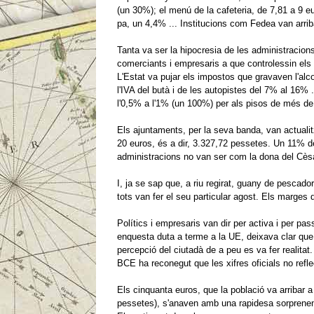
(un 30%);
el menú de la cafeteria, de 7,81 a 9 e
pa, un 4,4% ... Institucions com Fedea van arriba
Tanta va ser la hipocresia de les administracion
comerciants i empresaris a que controlessin els 
L'Estat va pujar els impostos que gravaven l'alc
l'IVA del butà i de les autopistes del 7% al 16%
l'0,5% a l'1% (un 100%) per als pisos de més de 
Els ajuntaments, per la seva banda, van actualitz
20 euros, és a dir, 3.327,72 pessetes.
Un 11% de
administracions no van ser com la dona del Cès
I, ja se sap que, a riu regirat, guany de pescador
tots van fer el seu particular agost.
Els marges d
Polítics i empresaris van dir per activa i per pas
enquesta duta a terme a la UE, deixava clar que 
percepció del ciutadà de a peu es va fer realitat.
BCE ha reconegut que les xifres oficials no refl
Els cinquanta euros, que la població va arribar a
pessetes), s'anaven amb una rapidesa sorprenen