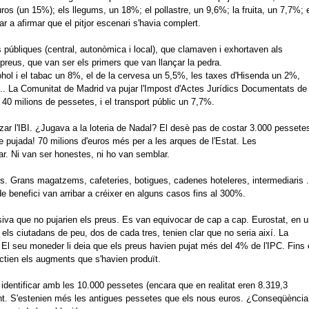
uros (un 15%);
els llegums, un 18%;
el pollastre, un 9,6%;
la fruita, un 7,7%;
r a afirmar que el pitjor escenari s'havia complert.
s públiques (central, autonòmica i local), que clamaven i exhortaven als
preus, que van ser els primers que van llançar la pedra.
ohol i el tabac un 8%, el de la cervesa un 5,5%, les taxes d'Hisenda un 2%,
 ... La Comunitat de Madrid va pujar l'Impost d'Actes Jurídics Documentats de
40 milions de pessetes, i el transport públic un 7,7%.
ar l'IBI.
¿Jugava a la loteria de Nadal?
El desè pas de costar 3.000 pessete
 pujada!
70 milions d'euros més per a les arques de l'Estat.
Les
ar.
Ni van ser honestes, ni ho van semblar.
s.
Grans magatzems, cafeteries, botigues, cadenes hoteleres, intermediaris .
e benefici van arribar a créixer en alguns casos fins al 300%.
siva que no pujarien els preus.
Es van equivocar de cap a cap.
Eurostat, en 
els ciutadans de peu, dos de cada tres, tenien clar que no seria així.
La
El seu moneder li deia que els preus havien pujat més del 4% de l'IPC.
Fins 
ectien els augments que s'havien produït.
 identificar amb les 10.000 pessetes (encara que en realitat eren 8.319,3
t.
S'estenien més les antigues pessetes que els nous euros.
¿Conseqüència