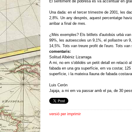
El sentiment de pobresa es va accentuar en gran
Una dada: en el tercer trimestre de 2001, les da
2,8%.
Un any després, aquest percentatge havia 
arribar a final de mes.
¿Més exemples?
Els bitllets d'autobús urbà van
99%, les autoescoles un 9,1%, el pollastre un 9,
14,5%.
Tots van treure profit de l'euro.
Tots van s
comentaris:
Solitud Albéniz Lizarraga
A mi, no em s'oblidés un petit detall en relació al
fabada en una gra superfície, em va costar, 125 
superfície, i la mateixa llauna de fabada costava
Luis Cerón
Jajaja, a mi em va passar amb el pa, de 30 pes
versió per imprimir