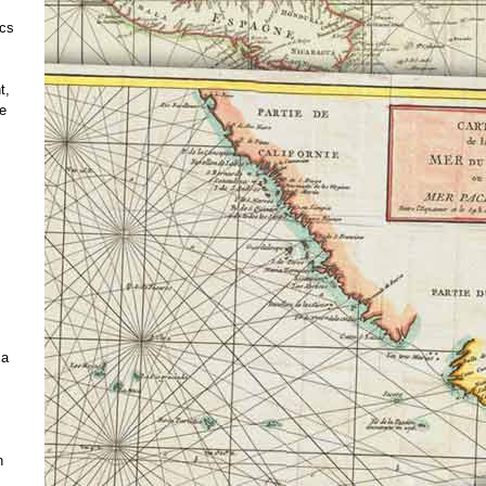
ics
t,
e
ia
n
s