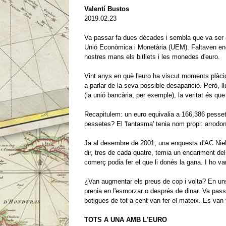
Valentí Bustos
2019.02.23
Va passar fa dues dècades i sembla que va ser a
Unió Econòmica i Monetària (UEM).
Faltaven en
nostres mans els bitllets i les monedes d'euro.
Vint anys en què l'euro ha viscut moments plàcid
a parlar de la seva possible desaparició.
Però, l
(la unió bancària, per exemple), la veritat és que
Recapitulem: un euro equivalia a 166,386 pesse
pessetes?
El 'fantasma' tenia nom propi: arrodo
Ja al desembre de 2001, una enquesta d'AC Niels
dir, tres de cada quatre, temia un encariment de
comerç podia fer el que li donés la gana.
I ho va
¿Van augmentar els preus de cop i volta?
En un
prenia en l'esmorzar o després de dinar.
Va pass
botigues de tot a cent van fer el mateix.
Es van 
TOTS A UNA AMB L'EURO