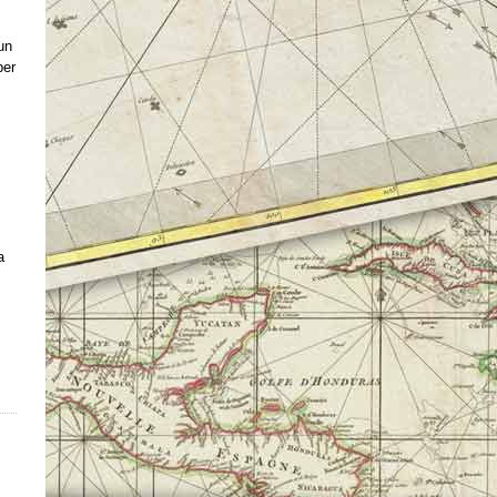
un
per
a