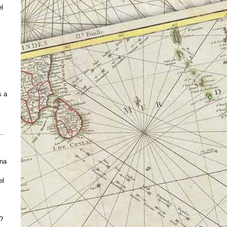
el
s a
..
una
el
?