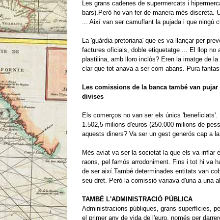
Les grans cadenes de supermercats i hipermercat
bars).
Però ho van fer de manera més discreta.
U
... Així van ser camuflant la pujada i que ningú 
La 'guàrdia pretoriana' que es va llançar per pr
factures oficials, doble etiquetatge ... El llop n
plastilina, amb lloro inclòs?
Eren la imatge de la
clar que tot anava a ser com abans.
Pura fantas
Les comissions de la banca també van pujar
divises
Els comerços no van ser els únics 'beneficiats'.
1.502,5 milions d'euros (250.000 milions de pess
aquests diners?
Va ser un gest generós cap a la
Més aviat va ser la societat la que els va inflar
raons, pel famós arrodoniment.
Fins i tot hi va 
de ser així.
També determinades entitats van cob
seu dret.
Però la comissió variava d'una a una al
TAMBÉ L'ADMINISTRACIÓ PÚBLICA
Administracions públiques, grans superfícies, pet
el primer any de vida de l'euro, només per darrere