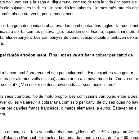
s no li van ser a la saga a, diguem-ne, comerç de tota la vida (inclosos els
n dia pujaven les faldilles.
Un altre dia les sabates.
Un mes més tard els abr
clamés als quatre vents per l'arrodoniment.
evenir tan gran desbandada abastava des eurotiquetas fins regles d'arrodonimen
o anava a ser tal com es pintava.
¿Es recorden dels García, aquests ninotets d
 família espanyola.
Les campanyes de comunicació oficials intentaven deixar
ia.
 pel famós arrodoniment.
Fins i tot es va arribar a cobrar per canvi de
La banca també va treure el seu particular profit.
En conjunt es van gastar
etes per als més vells del lloc) a adaptar-se a la nova moneda.
D'on va sortir
 societat?
¿Van deixar de donar dividends als seus accionistes?
 els seus comptes.
No de motu proprio.
Les comissions van pujar, entre altres
haver qui es va atrevir a cobrar una comissió per canvi de divises quan no hav
rar per canvies francs francesos, o marcs alemanys, a euros.
Estaven en el
tra.
its comerços ... tots van inflar els preus.
¿Resultat?
L'IPC va pujar un 4% e
 d'Irlanda i Portugal.
Exemples: la crema de mans va pujar de 2 a 2,60 euro