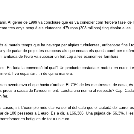
hir.
Al gener de 1999 va concloure que es va conèixer com 'tercera fase' de 
cara tres anys perquè els ciutadans d'Europa (308 milions) tinguéssim a les
s al mateix temps que ha navegat per aigües turbulentes, arribant-se fins i to
luny de parlar de projectes europeus als que encara els queda camí per recórr
 li arribada de l'euro va suposar un fort cop a les economies familiars.
tes.
Es faria la conversió tal qual?
Un producte costaria el mateix en euros i 
niment.
I va espantar ... i de quina manera.
en aventurava el que havia d'arribar.
El 79% de les mestresses de casa, és
ls preus a causa de l'arrodoniment.
Existia una norma al respecte?
Cap.
Cada
n fer.
s casos, sí.
L'exemple més clar va ser el del cafè que el ciutadà del carrer es
ar de 100 pessetes a 1 euro.
És a dir, a 166,386.
Una pujada del 66,3%.
I les
transformar en botigues de tot a un euro.