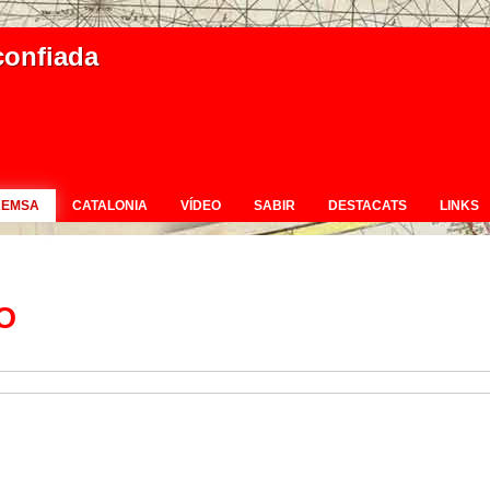
confiada
REMSA
CATALONIA
VÍDEO
SABIR
DESTACATS
LINKS
O