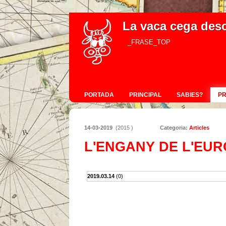
La vaca cega des
_FRASE_TOP
PORTADA
PRINCIPAL
SABIES?
P
14-03-2019
(2015 )
Categoria:
Articles
L'ENGANY DE L'EUR
2019.03.14
(0)