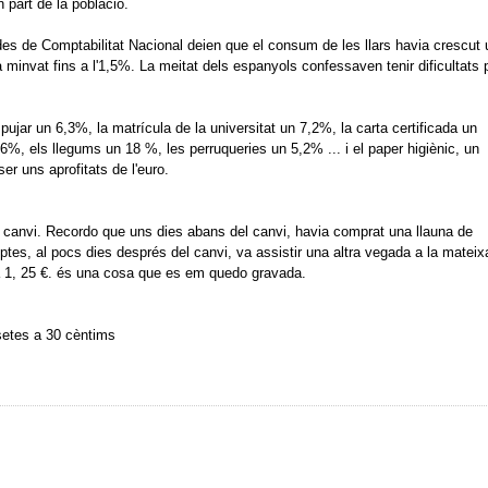
 part de la població.
des de Comptabilitat Nacional deien que el consum de les llars havia crescut 
minvat fins a l'1,5%.
La meitat dels espanyols confessaven tenir dificultats 
 pujar un 6,3%, la matrícula de la universitat un 7,2%, la carta certificada un
6%, els llegums un 18 %, les perruqueries un 5,2% ... i el paper higiènic, un
er uns aprofitats de l'euro.
 canvi.
Recordo que uns dies abans del canvi, havia comprat una llauna de
ptes, al pocs dies després del canvi, va assistir una altra vegada a la mateix
 1, 25 €.
és una cosa que es em quedo gravada.
setes a 30 cèntims