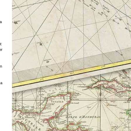
la
t
er
en
 a