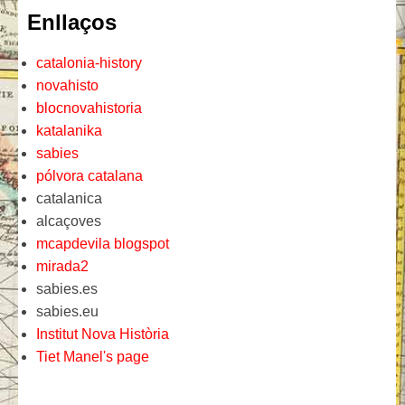
Enllaços
catalonia-history
novahisto
blocnovahistoria
katalanika
sabies
pólvora catalana
catalanica
alcaçoves
mcapdevila blogspot
mirada2
sabies.es
sabies.eu
Institut Nova Història
Tiet Manel's page