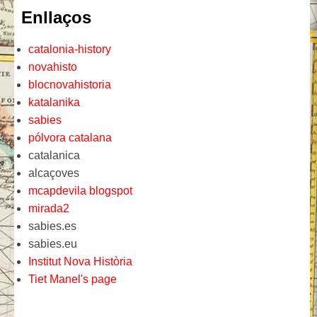
Enllaços
catalonia-history
novahisto
blocnovahistoria
katalanika
sabies
pólvora catalana
catalanica
alcaçoves
mcapdevila blogspot
mirada2
sabies.es
sabies.eu
Institut Nova Història
Tiet Manel's page