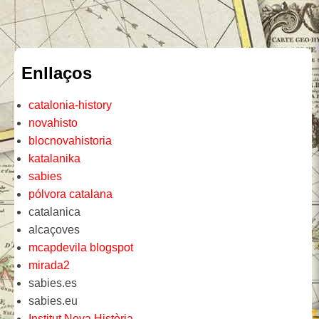
Enllaços
catalonia-history
novahisto
blocnovahistoria
katalanika
sabies
pólvora catalana
catalanica
alcaçoves
mcapdevila blogspot
mirada2
sabies.es
sabies.eu
Institut Nova Història