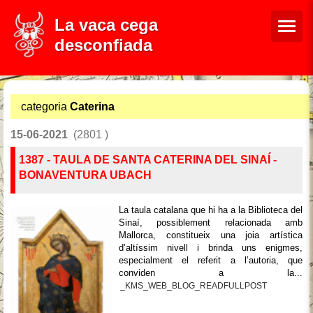
La vaca cega
desconfiada
categoria
Caterina
15-06-2021
(2801 )
1387 - TAULA DE SANTA CATERINA DEL SINAÍ -
BONAVENTURA UBACH
La taula catalana que hi ha a la Biblioteca del
Sinaí, possiblement relacionada amb
Mallorca, constitueix una joia artística
d’altíssim nivell i brinda uns enigmes,
especialment el referit a l’autoria, que
conviden a la...
_KMS_WEB_BLOG_READFULLPOST