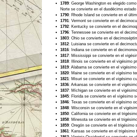
1789
: George Washington es elegido como e
Norte se convierte en el duodécimo estado e
1790
: Rhode Island se convierte en el últi
1791
: Vermont se convierte en el decimocu
1792
: Kentucky se convierte en el decimoq
1796
: Tennessee se convierte en el decimo
1803
: Ohio se convierte en el decimosépti
1812
: Luisiana se convierte en el decimoct
1816
: Indiana se convierte en el decimono
1817
: Mississippi se convierte en el vigés
1818
: Illinois se convierte en el vigésimo 
1819
: Alabama se convierte en el vigésimo
1820
: Maine se convierte en el vigésimo te
1821
: Misuri se convierte en el vigésimo c
1836
: Arkansas se convierte en el vigésimo
1837
: Míchigan se convierte en el vigésimo
1845
: Florida se convierte en el vigésimo 
1846
: Texas se convierte en el vigésimo oc
1848
: Wisconsin se convierte en el vigési
1850
: California se convierte en el trigési
1858
: Minesota se convierte en el trigésim
1859
: Oregón se convierte en el trigésimo 
1861
: Kansas se convierte en el trigésimo 
1863
: Virginia Occidental se convierte en e