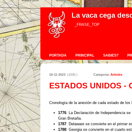
La vaca cega des
_FRASE_TOP
PORTADA
PRINCIPAL
SABIES?
P
16-11-2023
(1035 )
Categoria:
Articles
ESTADOS UNIDOS -
Cronología de la anexión de cada estado de los 
1776
: La Declaración de Independencia se 
Gran Bretaña.
1787
: Delaware se convierte en el primer e
1788
: Georgia se convierte en el cuarto est