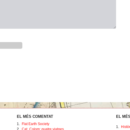
EL MÉS COMENTAT
EL MÉS
1.
Flat Earth Society
1.
Histò
2.
Cat_Colom: quatre viatges