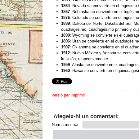
1864
: Nevada se convierte en el trigésimo 
1867
: Nebraska se convierte en el trigésim
1876
: Colorado se convierte en el trigésim
1889
: Dakota del Norte, Dakota del Sur, M
cuadragésimo, cuadragésimo primero y cua
1890
: Wyoming se convierte en el cuadragé
1896
: Utah se convierte en el cuadragésimo
1907
: Oklahoma se convierte en el cuadrag
1912
: Nuevo México y Arizona se conviert
la Unión, respectivamente.
1959
: Alaska se convierte en el cuadragés
1960
: Hawái se convierte en el quincuagés
versió per imprimir
Afegeix-hi un comentari:
Nom a mostrar: