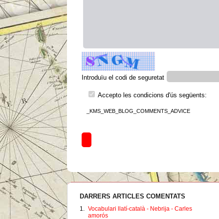
Introduïu el codi de seguretat
Accepto les condicions d'ús següents:
_KMS_WEB_BLOG_COMMENTS_ADVICE
DARRERS ARTICLES COMENTATS
1.
Vocabulari llatí-català - Nebrija - Carles
amorós