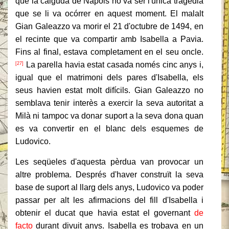
que la caiguda de Nàpols no va ser l'única tragèdia
que se li va ocórrer en aquest moment.
El malalt
Gian Galeazzo va morir el 21 d'octubre de 1494, en
el recinte que va compartir amb Isabella a Pavia.
Fins al final, estava completament en el seu oncle.
La parella havia estat casada només cinc anys i,
[27]
igual que el matrimoni dels pares d'Isabella, els
seus havien estat molt difícils.
Gian Galeazzo no
semblava tenir interès a exercir la seva autoritat a
Milà ni tampoc va donar suport a la seva dona quan
es va convertir en el blanc dels esquemes de
Ludovico.
Les seqüeles d'aquesta pèrdua van provocar un
altre problema.
Després d'haver construït la seva
base de suport al llarg dels anys, Ludovico va poder
passar per alt les afirmacions del fill d'Isabella i
obtenir el ducat que havia estat el governant
de
facto
durant divuit anys.
Isabella es trobava en un