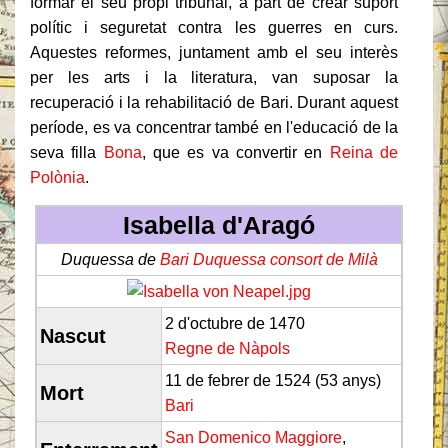
formar el seu propi tribunal, a part de crear suport
polític i seguretat contra les guerres en curs.
Aquestes reformes, juntament amb el seu interès
per les arts i la literatura, van suposar la
recuperació i la rehabilitació de Bari.
Durant aquest
període, es va concentrar també en l'educació de la
seva filla
Bona
, que es va convertir en
Reina de
Polònia
.
Isabella d'Aragó
Duquessa de
Bari
Duquessa consort de Milà
2 d'octubre de 1470
Nascut
Regne de Nàpols
11 de febrer de 1524 (53 anys)
Mort
Bari
San Domenico Maggiore
,