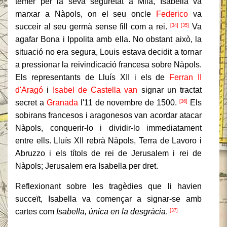
temer per la seva seguretat a Milà, Isabella va
marxar a Nàpols, on el seu oncle
Federico
va
succeir al seu germà sense fill com a rei.
Va
[34]
[35]
agafar Bona i Ippolita amb ella.
No obstant això, la
situació no era segura, Louis estava decidit a tornar
a pressionar la reivindicació francesa sobre Nàpols.
Els representants de Lluís XII i els de
Ferran II
d'Aragó
i
Isabel de Castella van
signar un tractat
secret a
Granada
l'11 de novembre de 1500.
Els
[36]
sobirans francesos i aragonesos van acordar atacar
Nàpols, conquerir-lo i dividir-lo immediatament
entre ells.
Lluís XII rebrà Nàpols, Terra de Lavoro i
Abruzzo i els títols de rei de Jerusalem i rei de
Nàpols;
Jerusalem era Isabella per dret.
Reflexionant sobre les tragèdies que li havien
succeït, Isabella va començar a signar-se amb
cartes com
Isabella, única en la desgràcia
.
[37]