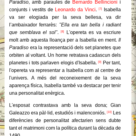
Paradiso
, amb paraules de
Bernardo Bellincioni
i
conjunts i vestits de
Leonardo da Vinci
.
Isabella
[7]
va ser elogiada per la seva bellesa, va dir
l’ambaixador ferrarès:
"Ella era tan bella i radiant
que semblava el sol"
.
L'opereta es va escriure
[8]
molt amb aquesta lloança per a Isabella en ment.
Il
Paradiso
era la representació dels set planetes que
orbiten al voltant.
Un home retratava cadascun dels
planetes i tots parlaven elogis d'Isabella.
Per tant,
[9]
l'opereta va representar a Isabella com al centre de
l'univers.
A més del reconeixement de la seva
aparença física, Isabella també va destacar per tenir
una personalitat enèrgica.
L'esposat contrastava amb la seva dona;
Gian
Galeazzo era pàl·lid, estudiós i malenconiós.
Les
[10]
diferències de personalitat afectarien sens dubte
tant el matrimoni com la política durant la dècada de
1490.