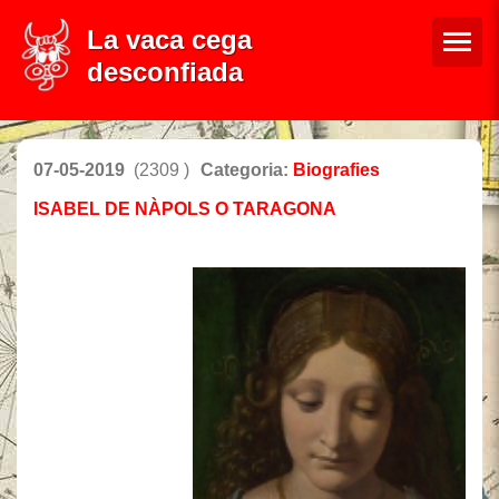
La vaca cega
desconfiada
07-05-2019
(2309 )
Categoria:
Biografies
ISABEL DE NÀPOLS O TARAGONA