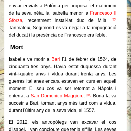
enviar enviats a Polònia per proposar el matrimoni
de la seva néta, la Isabella menor, a
Francesco II
Sforza
, recentment instal·lat duc de Milà.
[55]
Tanmateix, Segimond es va negar a la impugnació
del ducat i la presència de Francesco era feble.
Mort
Isabella va morir a
Bari
l'1 de febrer de 1524, de
cinquanta-tres anys.
Havia estat duquessa durant
vint-i-quatre anys i vídua durant trenta anys.
Les
guerres italianes encara estaven en curs en aquell
moment.
El seu cos va ser retornat a Nàpols i
enterrat a
San Domenico Maggiore
.
Bona la va
[56]
succeir a Bari, tornant anys més tard com a vídua,
durant l'últim any de la seva vida, el 1557.
El 2012, els antropòlegs van excavar el cos
d'Isabel, i van concloure que tenia sífilis.
Les seves