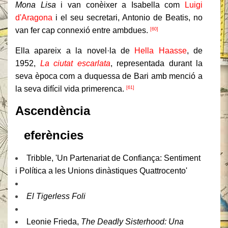
Mona Lisa
i van conèixer a Isabella com
Luigi
d'Aragona
i el seu secretari, Antonio de Beatis, no
van fer cap connexió entre ambdues.
[60]
Ella apareix a la novel·la de
Hella Haasse
, de
1952,
La ciutat escarlata
, representada durant la
seva època com a duquessa de Bari amb menció a
la seva difícil vida primerenca.
[61]
Ascendència
R
eferències
Tribble, 'Un Partenariat de Confiança: Sentiment
i Política a les Unions dinàstiques Quattrocento'
El Tigerless Foli
Leonie Frieda,
The Deadly Sisterhood: Una