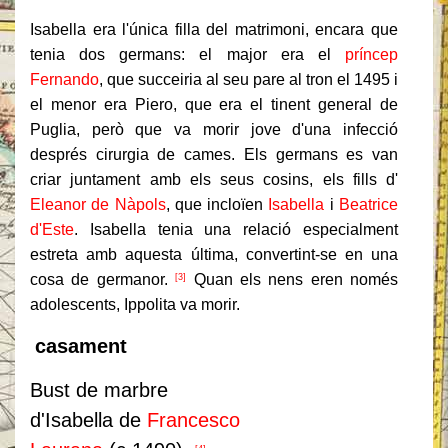
Isabella era l'única filla del matrimoni, encara que
tenia dos germans: el major era el
príncep
Fernando
, que succeiria al seu pare al tron ​​el 1495 i
el menor era Piero, que era el tinent general de
Puglia, però que va morir jove d'una infecció
després cirurgia de cames.
Els germans es van
criar juntament amb els seus cosins, els fills d'
Eleanor de Nàpols
, que incloïen
Isabella
i
Beatrice
d'Este
.
Isabella tenia una relació especialment
estreta amb aquesta última, convertint-se en una
cosa de germanor.
Quan els nens eren només
[3]
adolescents, Ippolita va morir.
casament
Bust de marbre
d'Isabella de
Francesco