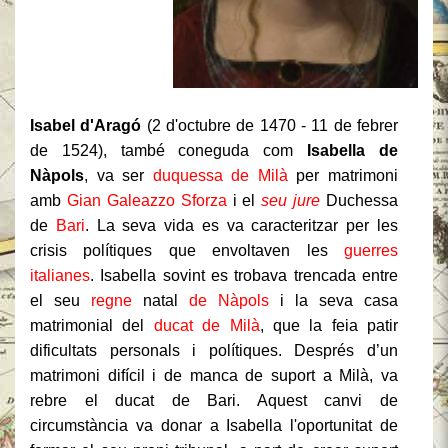
Isabel d'Aragó
(2 d'octubre de 1470 - 11 de febrer
de 1524), també coneguda com
Isabella de
Nàpols
, va ser
duquessa de Milà
per matrimoni
amb
Gian Galeazzo Sforza
i el
seu jure
Duchessa
de
Bari
.
La seva vida es va caracteritzar per les
crisis polítiques que envoltaven les
guerres
italianes
.
Isabella sovint es trobava trencada entre
el seu
regne
natal
de Nàpols
i la seva casa
matrimonial del
ducat de Milà
, que la feia patir
dificultats personals i polítiques.
Després d’un
matrimoni difícil i de manca de suport a Milà, va
rebre el ducat de Bari.
Aquest canvi de
circumstància va donar a Isabella l'oportunitat de