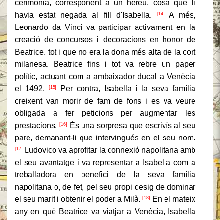
cerimònia, corresponent a un hereu, cosa que li
havia estat negada al fill d'Isabella.
A més,
[14]
Leonardo da Vinci va participar activament en la
creació de concursos i decoracions en honor de
Beatrice, tot i que no era la dona més alta de la cort
milanesa.
Beatrice fins i tot va rebre un paper
polític, actuant com a ambaixador ducal a Venècia
el 1492.
Per contra, Isabella i la seva família
[15]
creixent van morir de fam de fons i es va veure
obligada a fer peticions per augmentar les
prestacions.
És una sorpresa que escrivís al seu
[16]
pare, demanant-li que intervingués en el seu nom.
Ludovico va aprofitar la connexió napolitana amb
[17]
el seu avantatge i va representar a Isabella com a
treballadora en benefici de la seva família
napolitana o, de fet, pel seu propi desig de dominar
el seu marit i obtenir el poder a Milà.
En el mateix
[18]
any en què Beatrice va viatjar a Venècia, Isabella