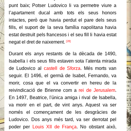
punt baix;
Potser Ludovico li va permetre viure a
l’apartament ducal amb tots els seus honors
intactes, però que havia perdut el pare dels seus
fills, el suport de la seva família napolitana havia
estat destruït pels francesos i el seu fill li havia estat
negat el dret de naixement.
[28]
Durant els anys restants de la dècada de 1490,
Isabella i els seus fills estaven sota l'atenta mirada
de Ludovico al
castell de Sforza
.
Més morts van
seguir.
El 1496, el germà de Isabel, Fernando, va
morir, cosa que el va convertir en hereu de la
reivindicació de Brienne com a
rei de Jerusalem
.
En 1497, Beatrice, l'única amiga i rival de Isabella,
va morir en el part, de vint anys.
Aquest va ser
només el començament de les desgràcies de
Ludovico.
Dos anys més tard, va ser derrotat pel
poder per
Louis XII de França
.
No obstant això,