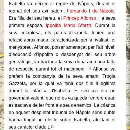
Isabella va néixer al regne de Nàpols, durant el
regnat del seu avi patern,
Fernando I de Nàpols
.
Era filla del seu hereu, el
Príncep Alfonso
i la seva
primera esposa,
Ippolita Maria Sforza
.
Durant la
seva infantesa, els pares d'Isabella tenien una
relació aproximada, caracteritzada per la rivalitat i el
menyspreu.
Alfonso, potser amenaçat per l’alt nivell
d’educació d’Ippolita o desdenyat del seu arbre
genealògic, va tractar a la seva dona amb una falta
de respecte durant tot el matrimoni.
Alfonso va
[1]
preferir la companyia de la seva amant, Trogia
Gazzela, per la qual va tenir dos fills il·legítims
durant la infància d'Isabella.
El seu avi era un
governant valent, que no es va quedar enrere quan
es tractava de fer front als seus enemics.
La criança
en aquest despietat tribunal de Nàpols sens dubte
hauria tingut un efecte sobre Isabella, afectant el
seu caràcter d'adult.
[2]