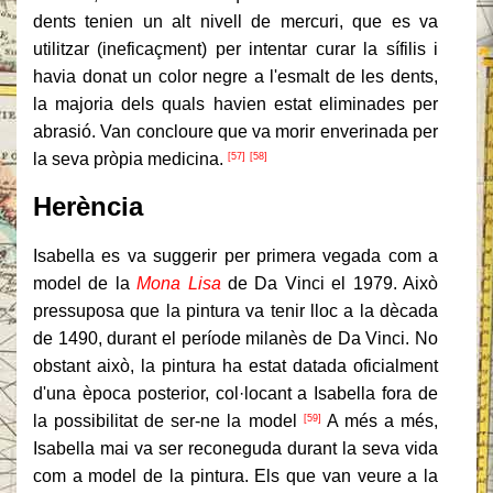
dents tenien un alt nivell de mercuri, que es va
utilitzar (ineficaçment) per intentar curar la sífilis i
havia donat un color negre a l'esmalt de les dents,
la majoria dels quals havien estat eliminades per
abrasió.
Van concloure que va morir enverinada per
la seva pròpia medicina.
[57]
[58]
Herència
Isabella es va suggerir per primera vegada com a
model de la
Mona Lisa
de Da Vinci el 1979. Això
pressuposa que la pintura va tenir lloc a la dècada
de 1490, durant el període milanès de Da Vinci.
No
obstant això, la pintura ha estat datada oficialment
d'una època posterior, col·locant a Isabella fora de
la possibilitat de ser-ne la model
A més a
més
,
[59]
Isabella mai va ser reconeguda durant la seva vida
com a model de la pintura.
Els que van veure a la