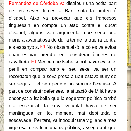
Fernández de Córdoba va
distribuir una petita part
de les seves forces a Bari, sota la protecció
d'Isabel.
Això va provocar que els francesos
tinguessin en compte un atac contra el ducat
d'Isabel, alguns van argumentar que seria una
manera avantatjosa de dur a terme la guerra contra
els espanyols.
No obstant això, això es va evitar
[44]
quan es van prendre en consideració idees de
cavalleria.
Mentre que Isabella pot haver evitat el
[45]
perill en comptar amb el seu sexe, va ser un
recordatori que la seva presa a Bari estava lluny de
ser segura i el seu gènere no sempre l’excusa.
A
part de construir defenses, la situació de Milà havia
ensenyat a Isabella que la seguretat política també
era essencial;
la seva voluntat havia de ser
mantinguda en tot moment, mai debilitada o
soscavada.
Per tant, va introduir una vigilància més
vigorosa dels funcionaris públics, assegurant que