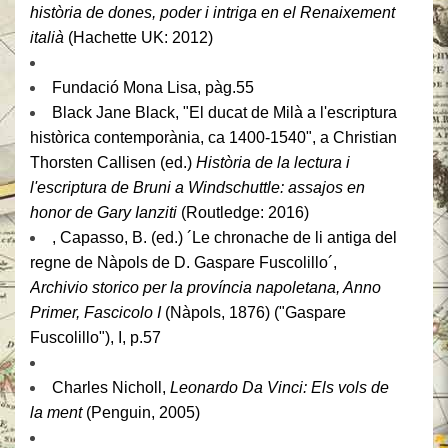
història de dones, poder i intriga en el Renaixement
italià
(Hachette UK: 2012)
Fundació Mona Lisa, pàg.55
Black Jane Black, "El ducat de Milà a l'escriptura
històrica contemporània, ca 1400-1540", a Christian
Thorsten Callisen (ed.)
Història de la lectura i
l'escriptura de Bruni a Windschuttle: assajos en
honor de Gary Ianziti
(Routledge: 2016)
,
Capasso, B. (ed.) ´Le chronache de li antiga del
regne de Nàpols de D. Gaspare Fuscolillo´,
Archivio storico per la província napoletana, Anno
Primer, Fascicolo I
(Nàpols, 1876) ("Gaspare
Fuscolillo"), I, p.57
Charles Nicholl,
Leonardo Da Vinci: Els vols de
la ment
(Penguin, 2005)