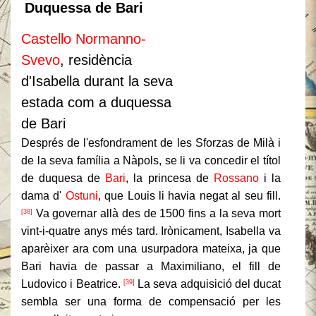
Duquessa de Bari
Castello Normanno-
Svevo
, residència
d'Isabella durant la seva
estada com a duquessa
de Bari
Després de l'esfondrament de les Sforzas de Milà i
de la seva família a Nàpols, se li va concedir el títol
de duquesa de
Bari
, la princesa de
Rossano
i la
dama d'
Ostuni
, que Louis li havia negat al seu fill.
Va governar allà des de 1500 fins a la seva mort
[38]
vint-i-quatre anys més tard.
Irònicament, Isabella va
aparèixer ara com una usurpadora mateixa, ja que
Bari havia de passar a Maximiliano, el fill de
Ludovico i Beatrice.
La seva adquisició del ducat
[39]
sembla ser una forma de compensació per les