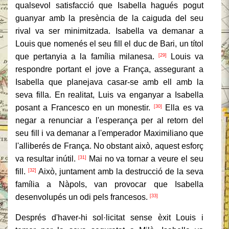
qualsevol satisfacció que Isabella hagués pogut
guanyar amb la presència de la caiguda del seu
rival va ser minimitzada.
Isabella va demanar a
Louis que nomenés el seu fill el duc de Bari, un títol
que pertanyia a la família milanesa.
Louis va
[29]
respondre portant el jove a França, assegurant a
Isabella que planejava casar-se amb ell amb la
seva filla.
En realitat, Luis va enganyar a Isabella
posant a Francesco en un monestir.
Ella es va
[30]
negar a renunciar a l'esperança per al retorn del
seu fill i va demanar a l'emperador Maximiliano que
l'alliberés de França.
No obstant això, aquest esforç
va resultar inútil.
Mai no va tornar a veure el seu
[31]
fill.
Això, juntament amb la destrucció de la seva
[32]
família a Nàpols, van provocar que Isabella
desenvolupés un odi pels francesos.
[33]
Després d'haver-hi sol·licitat sense èxit Louis i