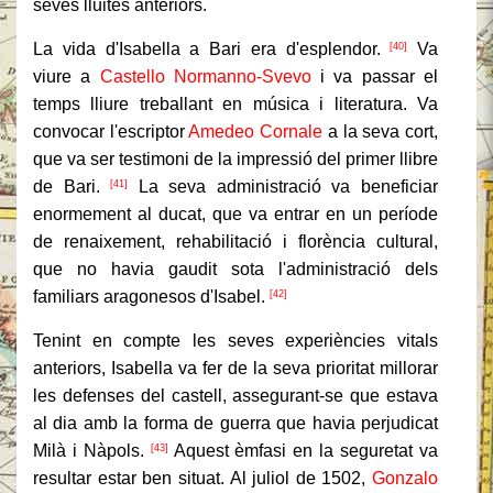
seves lluites anteriors.
La vida d'Isabella a Bari era d'esplendor.
Va
[40]
viure a
Castello Normanno-Svevo
i va passar el
temps lliure treballant en música i literatura.
Va
convocar l'escriptor
Amedeo Cornale
a la seva cort,
que va ser testimoni de la impressió del primer llibre
de Bari.
La seva administració va beneficiar
[41]
enormement al ducat, que va entrar en un període
de renaixement, rehabilitació i florència cultural,
que no havia gaudit sota l'administració dels
familiars aragonesos d'Isabel.
[42]
Tenint en compte les seves experiències vitals
anteriors, Isabella va fer de la seva prioritat millorar
les defenses del castell, assegurant-se que estava
al dia amb la forma de guerra que havia perjudicat
Milà i Nàpols.
Aquest èmfasi en la seguretat va
[43]
resultar estar ben situat.
Al juliol de 1502,
Gonzalo