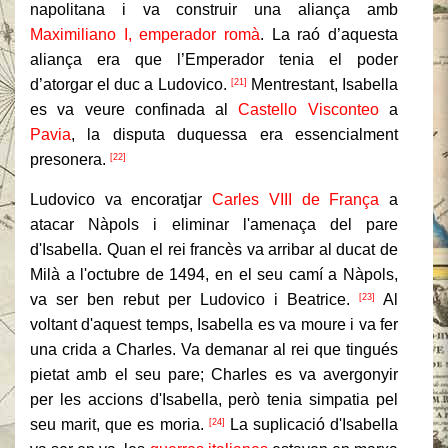
napolitana i va construir una aliança amb
Maximiliano I, emperador romà
.
La raó d’aquesta
aliança era que l’Emperador tenia el poder
d’atorgar el duc a Ludovico.
Mentrestant, Isabella
[21]
es va veure confinada al
Castello Visconteo
a
Pavia
, la disputa duquessa era essencialment
presonera.
[22]
Ludovico va encoratjar
Carles VIII de França
a
atacar Nàpols i eliminar l'amenaça del pare
d'Isabella.
Quan el rei francès va arribar al ducat de
Milà a l'octubre de 1494, en el seu camí a Nàpols,
va ser ben rebut per Ludovico i Beatrice.
Al
[23]
voltant d'aquest temps, Isabella es va moure i va fer
una crida a Charles.
Va demanar al rei que tingués
pietat amb el seu pare;
Charles es va avergonyir
per les accions d'Isabella, però tenia simpatia pel
seu marit, que es moria.
La suplicació d'Isabella
[24]