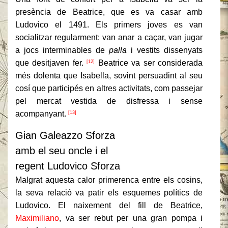
presència de Beatrice, que es va casar amb
Ludovico el 1491. Els primers joves es van
socialitzar regularment: van anar a caçar, van jugar
a jocs interminables de
palla
i vestits dissenyats
que desitjaven fer.
Beatrice va ser considerada
[12]
més dolenta que Isabella, sovint persuadint al seu
cosí que participés en altres activitats, com passejar
pel mercat vestida de disfressa i sense
acompanyant.
[13]
Gian Galeazzo Sforza
amb el seu oncle i el
regent Ludovico Sforza
Malgrat aquesta calor primerenca entre els cosins,
la seva relació va patir els esquemes polítics de
Ludovico.
El naixement del fill de Beatrice,
Maximiliano
, va ser rebut per una gran pompa i