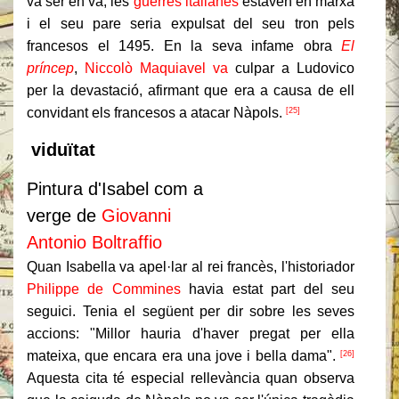
va ser en va, les
guerres italianes
estaven en marxa
i el seu pare seria expulsat del seu tron ​​pels
francesos el 1495. En la seva infame obra
El
príncep
,
Niccolò Maquiavel va
culpar a Ludovico
per la devastació, afirmant que era a causa de ell
convidant els francesos a atacar Nàpols.
[25]
viduïtat
Pintura d'Isabel com a
verge de
Giovanni
Antonio Boltraffio
Quan Isabella va apel·lar al rei francès, l'historiador
Philippe de Commines
havia estat part del seu
seguici.
Tenia el següent per dir sobre les seves
accions: "Millor hauria d'haver pregat per ella
mateixa, que encara era una jove i bella dama".
[26]
Aquesta cita té especial rellevància quan observa