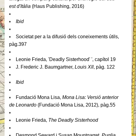
est d'Itàlia
(Haus Publishing, 2016)
Ibid
Societat per a la difusió dels coneixements útils,
pàg.397
Leonie Frieda, 'Deadly Sisterhood' ', capítol 19
J. Frederic J. Baumgartner,
Louis XII
, pàg.
122
Ibid
Fundació Mona Lisa,
Mona Lisa: Versió anterior
de Leonardo
(Fundació Mona Lisa, 2012), pàg.55
Leonie Frieda,
The Deadly Sisterhood
Desmond Seward i Susan Mountgarret,
Puglia