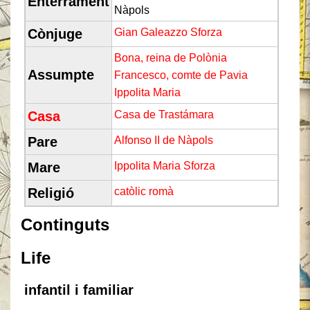
Enterrament
Nàpols
Cònjuge
Gian Galeazzo Sforza
Bona, reina de Polònia
Assumpte
Francesco, comte de Pavia
Ippolita Maria
Casa
Casa de Trastámara
Pare
Alfonso II de Nàpols
Mare
Ippolita Maria Sforza
Religió
catòlic romà
Continguts
Life
infantil i familiar