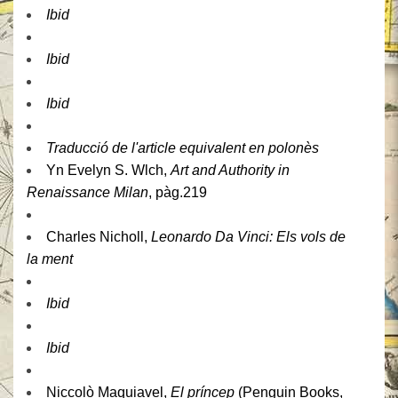
Ibid
Ibid
Ibid
Traducció de l'article equivalent en polonès
Yn Evelyn S. Wlch,
Art and Authority in
Renaissance Milan
, pàg.219
Charles Nicholl,
Leonardo Da Vinci: Els vols de
la ment
Ibid
Ibid
Niccolò Maquiavel,
El príncep
(Penguin Books,