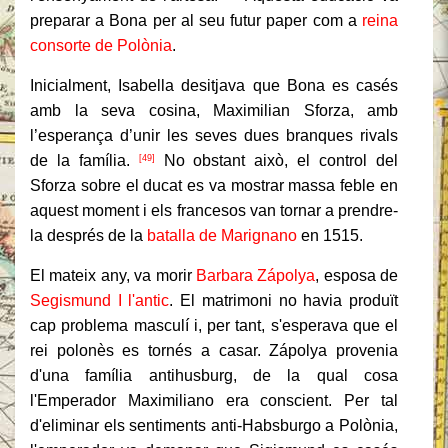
preparar a Bona per al seu futur paper com a
reina
consorte de Polònia
.
Inicialment, Isabella desitjava que Bona es casés
amb la seva cosina, Maximilian Sforza, amb
l’esperança d’unir les seves dues branques rivals
de la família.
No obstant això, el control del
[49]
Sforza sobre el ducat es va mostrar massa feble en
aquest moment i els francesos van tornar a prendre-
la després de la
batalla de Marignano
en 1515.
El mateix any, va morir
Barbara Zápolya
, esposa de
Segismund I l'antic
.
El matrimoni no havia produït
cap problema masculí i, per tant, s'esperava que el
rei polonès es tornés a casar.
Zápolya provenia
d'una família antihusburg, de la qual cosa
l'Emperador Maximiliano era conscient.
Per tal
d'eliminar els sentiments anti-Habsburgo a Polònia,