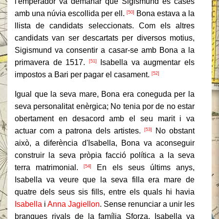
l'emperador va demanar que Sigismund es casés
amb una núvia escollida per ell.
Bona estava a la
[50]
llista de candidats seleccionats.
Com els altres
candidats van ser descartats per diversos motius,
Sigismund va consentir a casar-se amb Bona a la
primavera de 1517.
Isabella va augmentar els
[51]
impostos a Bari per pagar el casament.
[52]
Igual que la seva mare, Bona era coneguda per la
seva personalitat enèrgica;
No tenia por de no estar
obertament en desacord amb el seu marit i va
actuar com a patrona dels artistes.
No obstant
[53]
això, a diferència d'Isabella, Bona va aconseguir
construir la seva pròpia facció política a la seva
terra matrimonial.
En els seus últims anys,
[54]
Isabella va veure que la seva filla era mare de
quatre dels seus sis fills, entre els quals hi havia
Isabella
i
Anna Jagiellon
.
Sense renunciar a unir les
branques rivals de la família Sforza, Isabella va