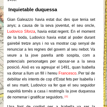
Inquietable duquessa
Gian Galeazzo havia estat duc des que tenia set
anys;
a causa de la seva joventut, el seu oncle,
Ludovico Sforza
, havia estat regent.
En el moment
de la boda, Ludovico havia estat al poder durant
gairebé tretze anys i no va mostrar cap senyal de
renunciar a les regnes del govern al seu nebot.
Va
veure a la jove parella amb sospita, com a
potencials personatges per oposar-se a la seva
posició.
Això es va agreujar el 1491, quan Isabella
va donar a llum un fill i hereu
Francesco
.
Per tal de
debilitar els intents de cop d'Estat fets per Isabella i
el seu marit, Ludovico va fer que el seu seguidor
napolità tornés a casa i restringís la jove duquessa
de nomenar i gratificar seguidors.
[11]
Una font de confort per a Isabella va ser la