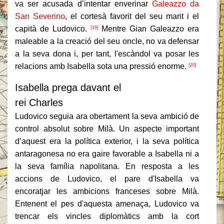
va ser acusada d’intentar enverinar
Galeazzo da
San Severino
, el cortesà favorit del seu marit i el
capità de Ludovico.
Mentre Gian Galeazzo era
[19]
maleable a la creació del seu oncle, no va defensar
a la seva dona i, per tant, l'escàndol va posar les
relacions amb Isabella sota una pressió enorme.
[20]
Isabella prega davant el
rei Charles
Ludovico seguia ara obertament la seva ambició de
control absolut sobre Milà.
Un aspecte important
d’aquest era la política exterior, i la seva política
antaragonesa no era gaire favorable a Isabella ni a
la seva família napolitana.
En resposta a les
accions de Ludovico, el pare d'Isabella va
encoratjar les ambicions franceses sobre Milà.
Entenent el pes d'aquesta amenaça, Ludovico va
trencar els vincles diplomàtics amb la cort