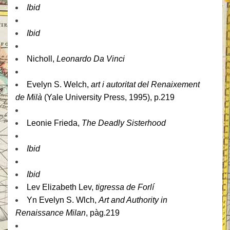
Ibid
Ibid
Nicholl,
Leonardo Da Vinci
Evelyn S. Welch,
art i autoritat del Renaixement
de Milà
(Yale University Press, 1995), p.219
Leonie Frieda,
The Deadly Sisterhood
Ibid
Ibid
Lev Elizabeth Lev,
tigressa de Forlí
Yn Evelyn S. Wlch,
Art and Authority in
Renaissance Milan
, pàg.219