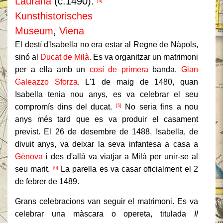
Laurana
(c.1490).
[4]
Kunsthistorisches
Museum
,
Viena
El destí d'Isabella no era estar al Regne de Nàpols,
sinó al
Ducat de Milà
.
Es va organitzar un matrimoni
per a ella amb un
cosí de primera
banda,
Gian
Galeazzo Sforza
.
L'1 de maig de 1480, quan
Isabella tenia nou anys, es va celebrar el seu
compromís dins del ducat.
No seria fins a nou
[5]
anys més tard que es va produir el casament
previst.
El 26 de desembre de 1488, Isabella, de
divuit anys, va deixar la seva infantesa a casa a
Gènova
i des d'allà va viatjar a Milà per unir-se al
seu marit.
La parella es va casar oficialment el 2
[6]
de febrer de 1489.
Grans celebracions van seguir el matrimoni.
Es va
celebrar una màscara o opereta, titulada
Il