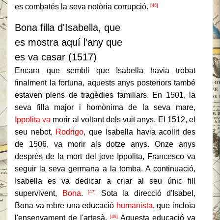
es combatés la seva notòria corrupció.
[46]
Bona filla d'Isabella, que
es mostra aquí l'any que
es va casar (1517)
Encara que sembli que Isabella havia trobat
finalment la fortuna, aquests anys posteriors també
estaven plens de tragèdies familiars.
En 1501, la
seva filla major i homònima de la seva mare,
Ippolita va
morir al voltant dels vuit anys.
El 1512, el
seu nebot,
Rodrigo
, que Isabella havia acollit des
de 1506, va morir als dotze anys.
Onze anys
després de la mort del jove Ippolita, Francesco va
seguir la seva germana a la tomba.
A continuació,
Isabella es va dedicar a criar al seu únic fill
supervivent,
Bona
.
Sota la direcció d'Isabel,
[47]
Bona va rebre una educació
humanista
, que incloïa
l'ensenyament de l'artesà.
Aquesta educació va
[48]