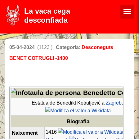
La vaca cega
desconfiada
05-04-2024
(1123 )
Categoria:
Desconeguts
BENET COTRUGLI -1400
Benedetto Cotrug
Estatua de Benedikt Kotruljević a
Zagreb
.
Biografia
1416
Naixement