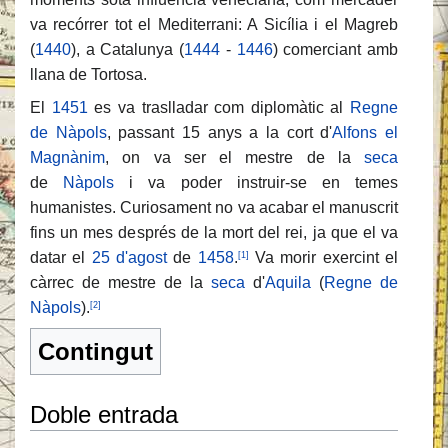
va recórrer tot el Mediterrani: A Sicília i el Magreb
(
1440
), a Catalunya (
1444
-
1446
) comerciant amb
llana de Tortosa.
El
1451
es va traslladar com diplomàtic al
Regne
de Nàpols
, passant 15 anys a la cort d'
Alfons el
Magnànim
, on va ser el mestre de la
seca
de
Nàpols
i va poder instruir-se en temes
humanistes. Curiosament no va acabar el manuscrit
fins un mes després de la mort del rei, ja que el va
datar el
25 d'agost
de
1458
.
Va morir exercint el
[1]
càrrec de mestre de la
seca
d'
Aquila
(
Regne de
Nàpols
).
[2]
Contingut
Doble entrada