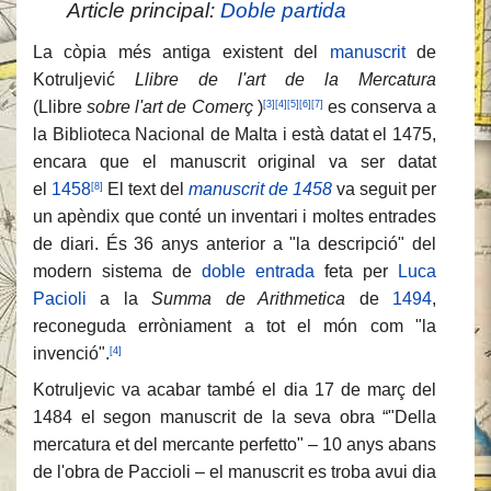
Article principal:
Doble partida
La còpia més antiga existent del
manuscrit
de
Kotruljević
Llibre de l'art de la Mercatura
(Llibre
sobre l'art de Comerç
)
es conserva a
[3]
[4]
[5]
[6]
[7]
la Biblioteca Nacional de Malta i està datat el 1475,
encara que el manuscrit original va ser datat
el
1458
El text del
manuscrit de 1458
va seguit per
[8]
un apèndix que conté un inventari i moltes entrades
de diari. És 36 anys anterior a "la descripció" del
modern sistema de
doble entrada
feta per
Luca
Pacioli
a la
Summa de Arithmetica
de
1494
,
reconeguda erròniament a tot el món com "la
invenció".
[4]
Kotruljevic va acabar també el dia 17 de març del
1484 el segon manuscrit de la seva obra “"Della
mercatura et del mercante perfetto" – 10 anys abans
de l'obra de Paccioli – el manuscrit es troba avui dia