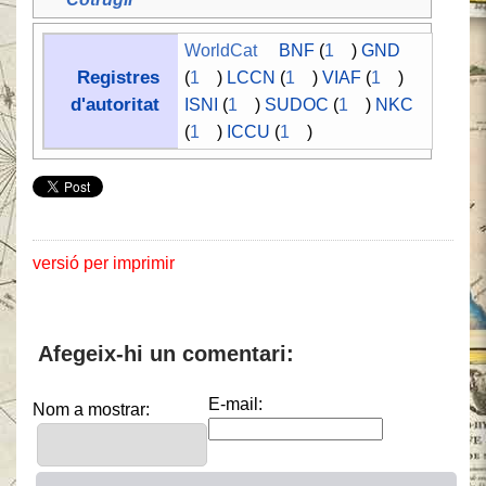
WorldCat
BNF
(
1
)
GND
Registres
(
1
)
LCCN
(
1
)
VIAF
(
1
)
d'autoritat
ISNI
(
1
)
SUDOC
(
1
)
NKC
(
1
)
ICCU
(
1
)
versió per imprimir
Afegeix-hi un comentari:
E-mail:
Nom a mostrar: