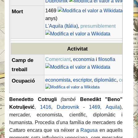
Dubrovnik
1469
(52/53
Mort
anys)
L'Aquila (Itàlia)
,
presumiblement
Activitat
Comerciant
,
economia
i
filosofia
Camp de
treball
economista
,
escriptor
,
diplomàtic
,
comerci
Ocupació
Benedetto Cotrugli
(també
Benedikt "Beno"
Kotruljević
,
1416
,
Dubrovnik
-
1469
,
Aquila
),
mercader, economista, científic, diplomàtic i
humanista. Procedia d'una família de mercaders de
Cattaro encara que va néixer a
Ragusa
en aquells
moments sota influència veneciana, com mercader