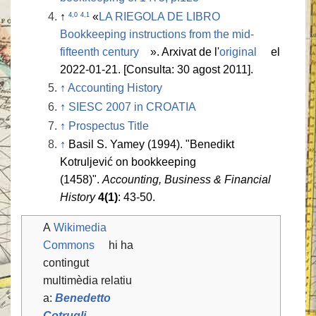
↑
«
LA RIEGOLA DE LIBRO
4,0
4,1
Bookkeeping instructions from the mid-
fifteenth century
». Arxivat de l'
original
el
2022-01-21. [Consulta: 30 agost 2011].
↑
Accounting History
↑
SIESC 2007 in CROATIA
↑
Prospectus Title
↑
Basil S. Yamey (1994). "Benedikt
Kotruljević on bookkeeping
(1458)".
Accounting, Business & Financial
History
4(1)
: 43-50.
A
Wikimedia
Commons
hi ha
contingut
multimèdia relatiu
a:
Benedetto
Cotrugli