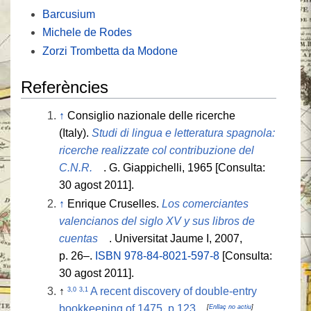
Barcusium
Michele de Rodes
Zorzi Trombetta da Modone
Referències
↑
Consiglio nazionale delle ricerche
(Italy).
Studi di lingua e letteratura spagnola:
ricerche realizzate col contribuzione del
C.N.R.
. G. Giappichelli, 1965 [Consulta:
30 agost 2011].
↑
Enrique Cruselles.
Los comerciantes
valencianos del siglo XV y sus libros de
cuentas
. Universitat Jaume I, 2007,
p. 26–.
ISBN 978-84-8021-597-8
[Consulta:
30 agost 2011].
↑
A recent discovery of double-entry
3,0
3,1
bookkeeping of 1475, p.123
[
Enllaç no actiu
]