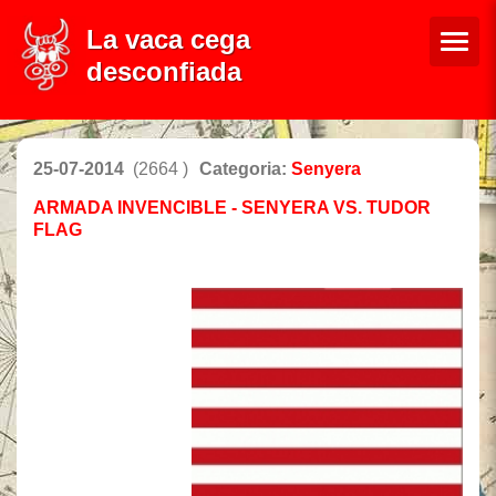
La vaca cega
desconfiada
25-07-2014
(2664 )
Categoria:
Senyera
ARMADA INVENCIBLE - SENYERA VS. TUDOR
FLAG