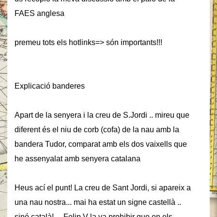
FAES anglesa
premeu tots els hotlinks=> són importants!!!
Explicació
banderes
Apart de la senyera i la creu de S.Jordi .. mireu que
diferent és el niu de corb (cofa) de la nau amb la
bandera Tudor, comparat amb els dos vaixells que
he assenyalat amb senyera catalana
Heus ací el punt! La creu de Sant Jordi, si apareix a
una nau nostra... mai ha estat un signe castellà ..
sinó català! ... Felip V la va prohibir que en els