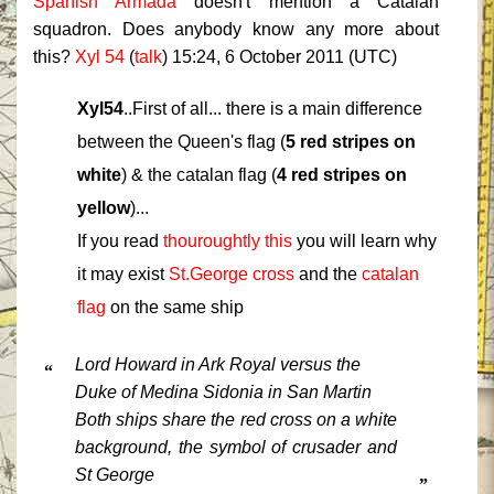
Spanish Armada
doesn't mention a Catalan
squadron. Does anybody know any more about
this?
Xyl 54
(
talk
) 15:24, 6 October 2011 (UTC)
Xyl54
..First of all... there is a main difference
between the Queen's flag (
5 red stripes on
white
) & the catalan flag (
4 red stripes on
yellow
)...
If you read
thouroughtly this
you will learn why
it may exist
St.George cross
and the
catalan
flag
on the same ship
Lord Howard in Ark Royal versus the
“
Duke of Medina Sidonia in San Martin
Both ships share the red cross on a white
background, the symbol of crusader and
St George
”