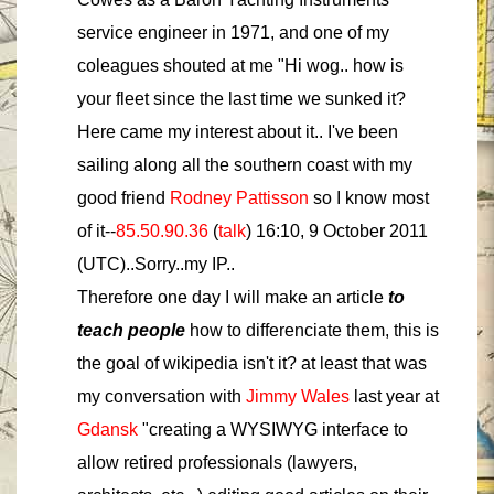
service engineer in 1971, and one of my
coleagues shouted at me "Hi wog.. how is
your fleet since the last time we sunked it?
Here came my interest about it.. I've been
sailing along all the southern coast with my
good friend
Rodney Pattisson
so I know most
of it--
85.50.90.36
(
talk
) 16:10, 9 October 2011
(UTC)..Sorry..my IP..
Therefore one day I will make an article
to
teach people
how to differenciate them, this is
the goal of wikipedia isn't it? at least that was
my conversation with
Jimmy Wales
last year at
Gdansk
"creating a WYSIWYG interface to
allow retired professionals (lawyers,