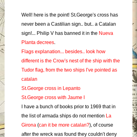
Well! here is the point! St.George's cross has
never been a Castilian sign.. but.. a Catalan
sign!... Philip V has banned it in the
Nueva
Planta decrees
.
Flags explanation... besides.. look how
different is the Crow's nest of the ship with the
Tudor flag, from the two ships I've pointed as
catalan
St.George cross in Lepanto
St.George cross with Jaume I
I have a bunch of books prior to 1969 that in
the list of armada ships do not mention
La
Girona
(
can it be more catalan?
), of course
after the wreck was found they couldn't deny