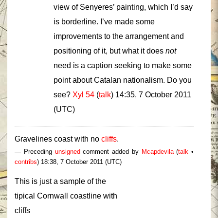
view of Senyeres’ painting, which I’d say
is borderline. I’ve made some
improvements to the arrangement and
positioning of it, but what it does
not
need is a caption seeking to make some
point about Catalan nationalism. Do you
see?
Xyl 54
(
talk
) 14:35, 7 October 2011
(UTC)
Gravelines coast with no
cliffs
.
— Preceding
unsigned
comment added by
Mcapdevila
(
talk
•
contribs
) 18:38, 7 October 2011 (UTC)
This is just a sample of the
tipical Cornwall coastline with
cliffs