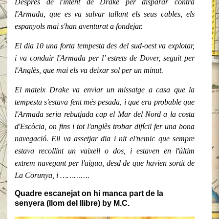
Després de l'intent de Drake per disparar contra
l'Armada, que es va salvar tallant els seus cables, els
espanyols mai s'han aventurat a fondejar.
El dia 10 una forta tempesta des del sud-oest va explotar,
i va conduir l'Armada per l’ estrets de Dover, seguit per
l'Anglès, que mai els va deixar sol per un minut.
El mateix Drake va enviar un missatge a casa que la
tempesta s'estava fent més pesada, i que era probable que
l'Armada seria rebutjada cap el Mar del Nord a la costa
d'Escòcia, on fins i tot l'anglès trobar difícil fer una bona
navegació. Ell va assetjar dia i nit el'nemic que sempre
estava recollint un vaixell o dos, i estaven en l'últim
extrem navegant per l'aigua, desd de que havien sortit de
La Corunya, i ………….
Quadre escanejat on hi manca part de la
senyera (llom del llibre) by M.C.