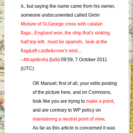
it.. but saying the name came from his owner,
someone undocumented called Girón
Mixture of St.George cross with catalan
flags...England won..the ship that's sinking
half top-left.. must be spanish.. look at the
flag&aft-castle&crow's nest...
--
Mcapdevila
(
talk
) 09:59, 7 October 2011
(UTC)
OK Manuel; first of all, your edits posting
of the picture here, and on Commons,
look like you are trying to
make a point
,
and are contrary to WP policy on
maintaining a neutral point of view
.
As far as this article is concerned it was