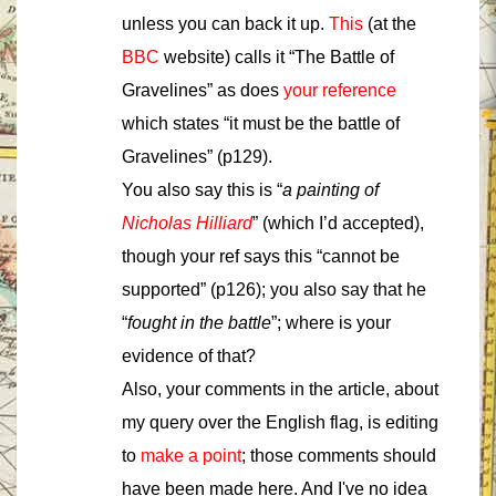
unless you can back it up.
This
(at the
BBC
website) calls it “The Battle of
Gravelines” as does
your reference
which states “it must be the battle of
Gravelines” (p129).
You also say this is “
a painting of
Nicholas Hilliard
” (which I’d accepted),
though your ref says this “cannot be
supported” (p126); you also say that he
“
fought in the battle
”; where is your
evidence of that?
Also, your comments in the article, about
my query over the English flag, is editing
to
make a point
; those comments should
have been made here. And I've no idea