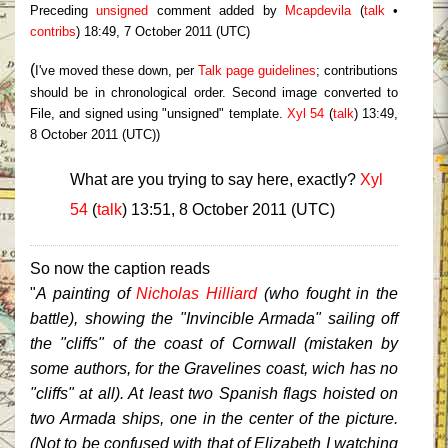
Preceding
unsigned
comment added by
Mcapdevila
(
talk
•
contribs
) 18:49, 7 October 2011 (UTC)
(
I've moved these down, per
Talk page guidelines
; contributions
should be in chronological order. Second image converted to
File, and signed using "unsigned" template.
Xyl 54
(
talk
) 13:49,
8 October 2011 (UTC))
What are you trying to say here, exactly?
Xyl
54
(
talk
) 13:51, 8 October 2011 (UTC)
So now the caption reads
"
A painting of
Nicholas Hilliard
(who fought in the
battle), showing the "Invincible Armada" sailing off
the "cliffs" of the coast of Cornwall (mistaken by
some authors, for the Gravelines coast, wich has no
"cliffs" at all). At least two Spanish flags hoisted on
two Armada ships, one in the center of the picture.
(Not to be confused with that of Elizabeth I watching