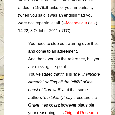
ended in 1978..thanks for your impartiality
(when you said it was an english flag you
were not impartial at all..)--
Mcapdevila
(
talk
)
14:22, 8 October 2011 (UTC)
You need to stop edit warring over this,
and come to an agreement.
And thank you for the reference, but you
are missing the point.
You've stated that this is “
the "Invincible
Armada" sailing off the "cliffs" of the
coast of Cornwall
” and that some
authors “
mistakenly
” say these are the
Gravelines coast; however plausible
your reasoning, it is
Original Research