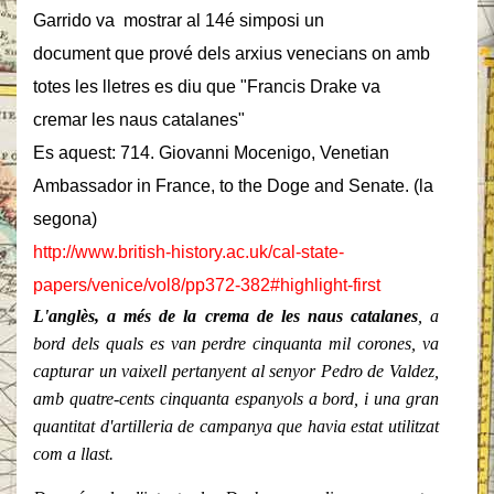
Garrido va mostrar al 14é simposi un
document que prové dels arxius venecians on amb
totes les lletres es diu que "Francis Drake va
cremar les naus catalanes"
Es aquest: 714. Giovanni Mocenigo, Venetian
Ambassador in France, to the Doge and Senate. (la
segona)
http://www.british-history.ac.uk/cal-state-
papers/venice/vol8/pp372-382#highlight-first
L'anglès, a més de la crema de les naus catalanes
, a
bord dels quals es van perdre cinquanta mil corones, va
capturar un vaixell pertanyent al senyor Pedro de Valdez,
amb quatre-cents cinquanta espanyols a bord, i una gran
quantitat d'artilleria de campanya que havia estat utilitzat
com a llast.