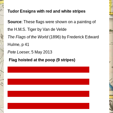
Tudor Ensigns with red and white stripes
Source
: These flags were shown on a painting of
the H.M.S. Tiger
by Van de Velde
The Flags of the World
(1896) by Frederick Edward
Hulme, p 41
Pete Loeser
, 5 May 2013
Flag hoisted at the poop (9 stripes)