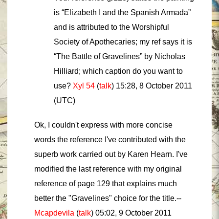
is “Elizabeth I and the Spanish Armada”
and is attributed to the Worshipful
Society of Apothecaries; my ref says it is
“The Battle of Gravelines” by Nicholas
Hilliard; which caption do you want to
use?
Xyl 54
(
talk
) 15:28, 8 October 2011
(UTC)
Ok, I couldn't express with more concise
words the reference I've contributed with the
superb work carried out by Karen Hearn. I've
modified the last reference with my original
reference of page 129 that explains much
better the "Gravelines" choice for the title.--
Mcapdevila
(
talk
) 05:02, 9 October 2011