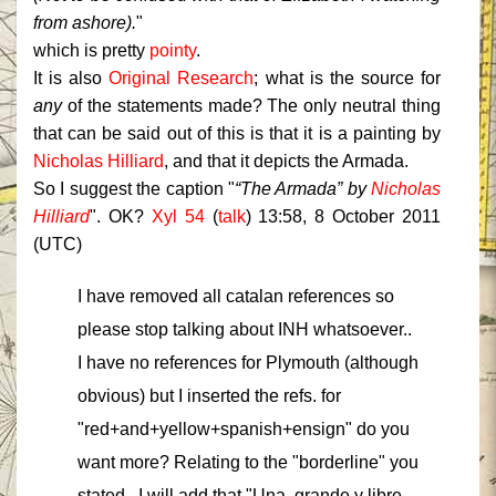
from ashore).
"
which is pretty
pointy
.
It is also
Original Research
; what is the source for
any
of the statements made? The only neutral thing
that can be said out of this is that it is a painting by
Nicholas Hilliard
, and that it depicts the Armada.
So I suggest the caption "
“The Armada” by
Nicholas
Hilliard
". OK?
Xyl 54
(
talk
) 13:58, 8 October 2011
(UTC)
I have removed all catalan references so
please stop talking about INH whatsoever..
I have no references for Plymouth (although
obvious) but I inserted the refs. for
"red+and+yellow+spanish+ensign" do you
want more? Relating to the "borderline" you
stated.. I will add that "Una, grande y libre