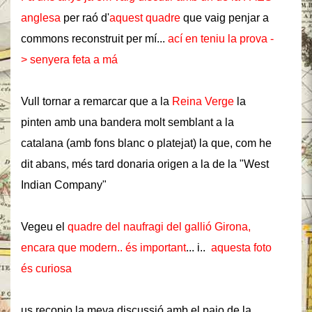
anglesa
per raó d'
aquest quadre
que vaig penjar a
commons reconstruit per mí...
ací en teniu la prova -
> senyera feta a má
Vull tornar a remarcar que a la
Reina Verge
la
pinten amb una bandera molt semblant a la
catalana (amb fons blanc o platejat) la que, com he
dit abans, més tard donaria origen a la de la "West
Indian Company"
Vegeu el
quadre del naufragi del gallió Girona,
encara que modern.. és important
... i..
aquesta foto
és curiosa
us recopio la meva discussió amb el paio de la