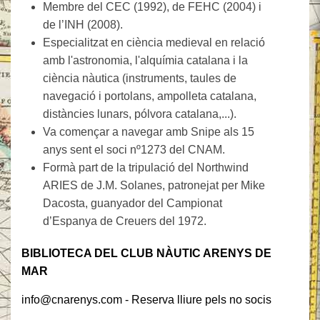
Membre del CEC (1992), de FEHC (2004) i
de l’INH (2008).
Especialitzat en ciència medieval en relació
amb l'astronomia, l'alquímia catalana i la
ciència nàutica (instruments, taules de
navegació i portolans, ampolleta catalana,
distàncies lunars, pólvora catalana,...).
Va començar a navegar amb Snipe als 15
anys sent el soci nº1273 del CNAM.
Formà part de la tripulació del Northwind
ARIES de J.M. Solanes, patronejat per Mike
Dacosta, guanyador del Campionat
d’Espanya de Creuers del 1972.
BIBLIOTECA DEL CLUB NÀUTIC ARENYS DE
MAR
info@cnarenys.com - Reserva lliure pels no socis