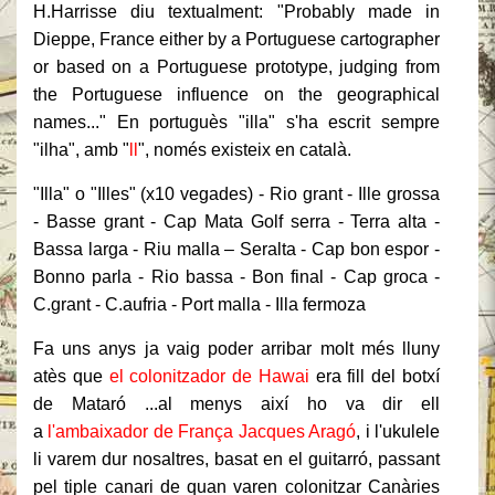
H.Harrisse diu textualment: "Probably made in
Dieppe, France either by a Portuguese cartographer
or based on a Portuguese prototype, judging from
the Portuguese influence on the geographical
names..." En portuguès "illa" s'ha escrit sempre
"ilha", amb "
ll
", només existeix en català.
"Illa" o "Illes" (x10 vegades) - Rio grant - Ille grossa
- Basse grant - Cap Mata Golf serra - Terra alta -
Bassa larga - Riu malla – Seralta - Cap bon espor -
Bonno parla - Rio bassa - Bon final - Cap groca -
C.grant - C.aufria - Port malla - Illa fermoza
Fa uns anys ja vaig poder arribar molt més lluny
atès que
el colonitzador de Hawai
era fill del botxí
de Mataró ...al menys així ho va dir ell
a
l'ambaixador de França Jacques Aragó
, i l'ukulele
li varem dur nosaltres, basat en el guitarró, passant
pel tiple canari de quan varen colonitzar Canàries