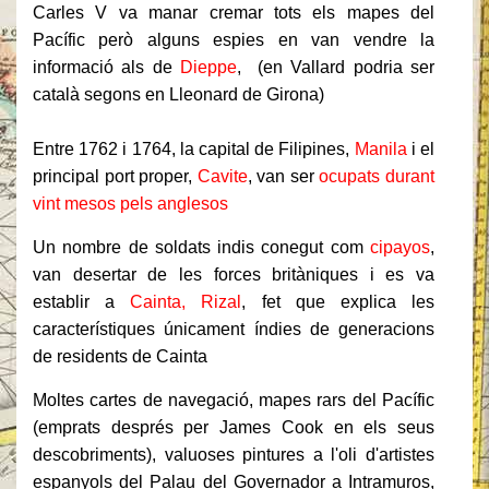
Carles V va manar cremar tots els mapes del
Pacífic però alguns espies en van vendre la
informació als de
Dieppe
, (en Vallard podria ser
català segons en Lleonard de Girona)
Entre 1762 i 1764, la capital de Filipines,
Manila
i el
principal port proper,
Cavite
, van ser
ocupats durant
vint mesos pels anglesos
Un nombre de soldats indis conegut com
cipayos
,
van desertar de les forces britàniques i es va
establir a
Cainta, Rizal
, fet que explica les
característiques únicament índies de generacions
de residents de Cainta
Moltes cartes de navegació, mapes rars del Pacífic
(emprats després per James Cook en els seus
descobriments), valuoses pintures a l'oli d'artistes
espanyols del Palau del Governador a Intramuros,