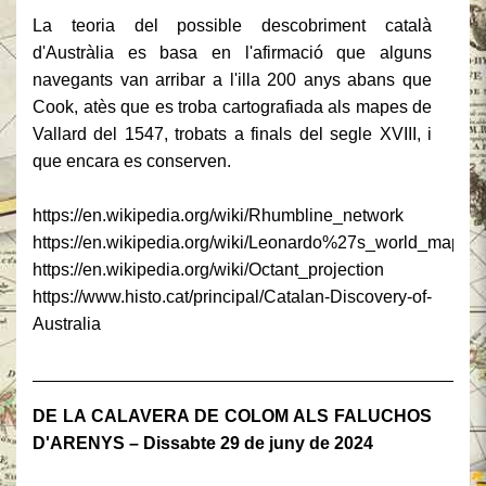
La teoria del possible descobriment català
d'Austràlia es basa en l'afirmació que alguns
navegants van arribar a l'illa 200 anys abans que
Cook, atès que es troba cartografiada als mapes de
Vallard del 1547, trobats a finals del segle XVIII, i
que encara es conserven.
https://en.wikipedia.org/wiki/Rhumbline_network
https://en.wikipedia.org/wiki/Leonardo%27s_world_map
https://en.wikipedia.org/wiki/Octant_projection
https://www.histo.cat/principal/Catalan-Discovery-of-
Australia
______________________________________________
DE LA CALAVERA DE COLOM ALS FALUCHOS
D'ARENYS – Dissabte 29 de juny de 2024