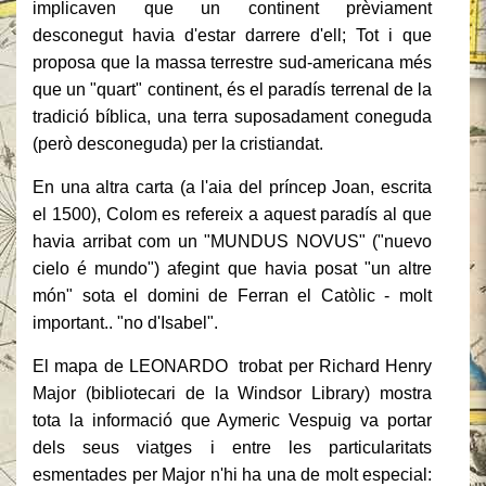
implicaven que un continent prèviament
desconegut havia d'estar darrere d'ell; Tot i que
proposa que la massa terrestre sud-americana més
que un "quart" continent, és el paradís terrenal de la
tradició bíblica, una terra suposadament coneguda
(però desconeguda) per la cristiandat.
En una altra carta (a l'aia del príncep Joan, escrita
el 1500), Colom es refereix a aquest paradís al que
havia arribat com un "MUNDUS NOVUS" ("nuevo
cielo é mundo") afegint que havia posat "un altre
món" sota el domini de Ferran el Catòlic - molt
important.. "no d'Isabel".
El mapa de LEONARDO trobat per Richard Henry
Major (bibliotecari de la Windsor Library) mostra
tota la informació que Aymeric Vespuig va portar
dels seus viatges i entre les particularitats
esmentades per Major n'hi ha una de molt especial: