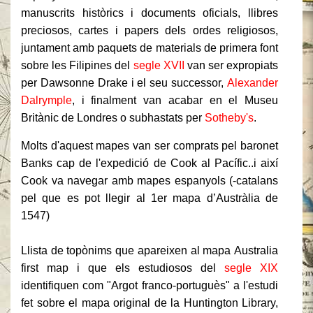
manuscrits històrics i documents oficials, llibres
preciosos, cartes i papers dels ordes religiosos,
juntament amb paquets de materials de primera font
sobre les Filipines del
segle XVII
van ser expropiats
per Dawsonne Drake i el seu successor,
Alexander
Dalrymple
, i finalment van acabar en el Museu
Britànic de Londres o subhastats per
Sotheby's
.
Molts d'aquest mapes van ser comprats pel baronet
Banks cap de l'expedició de Cook al Pacífic..i així
Cook va navegar amb mapes espanyols (-catalans
pel que es pot llegir al 1er mapa d’Austràlia de
1547)
Llista de topònims que apareixen al mapa Australia
first map i que els estudiosos del
segle XIX
identifiquen com "Argot franco-portuguès" a l'estudi
fet sobre el mapa original de la Huntington Library,