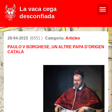
La vaca cega
desconfiada
28-04-2015
(6551 )
Categoria:
Articles
PAULO V BORGHESE, UN ALTRE PAPA D’ORIGEN
CATALÀ