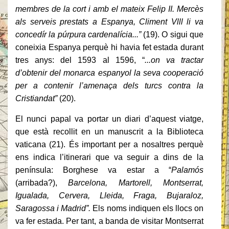
membres de la cort i amb el mateix Felip II. Mercès
als serveis prestats a Espanya, Climent Vlll li va
concedír la púrpura cardenalícia...”
(19). O sigui que
coneixia Espanya perquè hi havia fet estada durant
tres anys: del 1593 al 1596, “
...on va tractar
d’obtenir del monarca espanyol la seva cooperació
per a contenir l’amenaça dels turcs contra la
Cristiandat”
(20).
El nunci papal va portar un diari d’aquest viatge,
que està recollit en un manuscrit a la Biblioteca
vaticana (21). És important per a nosaltres perquè
ens indica l’itinerari que va seguir a dins de la
península: Borghese va estar a “
Palamós
(arribada?),
Barcelona, Martorell, Montserrat,
Igualada, Cervera, Lleida, Fraga, Bujaraloz,
Saragossa i Madrid”.
Els noms indiquen els llocs on
va fer estada. Per tant, a banda de visitar Montserrat