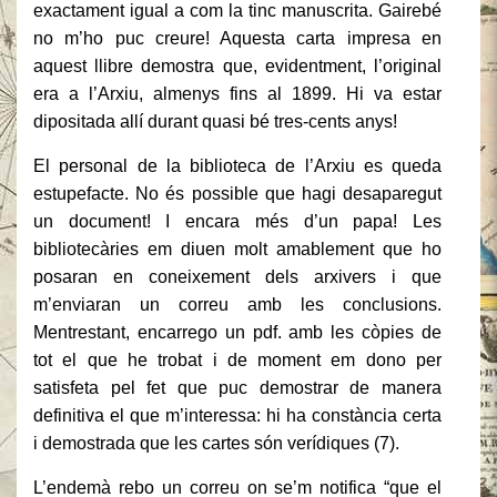
exactament igual a com la tinc manuscrita. Gairebé
no m’ho puc creure! Aquesta carta impresa en
aquest llibre demostra que, evidentment, l’original
era a l’Arxiu, almenys fins al 1899. Hi va estar
dipositada allí durant quasi bé tres-cents anys!
El personal de la biblioteca de l’Arxiu es queda
estupefacte. No és possible que hagi desaparegut
un document! I encara més d’un papa! Les
bibliotecàries em diuen molt amablement que ho
posaran en coneixement dels arxivers i que
m’enviaran un correu amb les conclusions.
Mentrestant, encarrego un pdf. amb les còpies de
tot el que he trobat i de moment em dono per
satisfeta pel fet que puc demostrar de manera
definitiva el que m’interessa: hi ha constància certa
i demostrada que les cartes són verídiques (7).
L’endemà rebo un correu on se’m notifica “que el