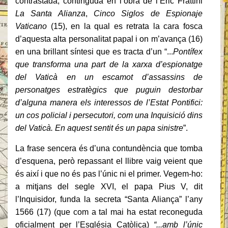
contrastada, continguda en l’obra de l’Eric Frattini
La Santa Alianza
,
Cinco Siglos de Espionaje
Vaticano
(15), en la qual es retrata la cara fosca
d’aquesta alta personalitat papal i on m’avança (16)
en una brillant síntesi que es tracta d’un “...
Pontífex
que transforma una part de la xarxa d’espionatge
del Vaticà en un escamot d’assassins de
personatges estratègics que puguin destorbar
d’alguna manera els interessos de l’Estat Pontifici:
un cos policial i persecutori, com una Inquisició dins
del Vaticà. En aquest sentit és un papa sinistre
”.
La frase sencera és d’una contundència que tomba
d’esquena, però repassant el llibre vaig veient que
és així i que no és pas l’únic ni el primer. Vegem-ho:
a mitjans del segle XVI, el papa Pius V, dit
l’Inquisidor, funda la secreta “Santa Aliança” l’any
1566 (17) (que com a tal mai ha estat reconeguda
oficialment per l’Església Catòlica)
“...amb l’únic