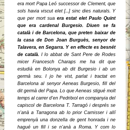
era mort Papa Leó successor de Clement, que
sols havia viscut elet [...] sinc dies naturals. Y
que per mort sua
era estat elet Paulo Quint
que era cardenal Burgesio. Diuen se fa
català i de Barcelona, que preten baixar de
la casa de Don Joan Burguès, senyor de
Talavera, en Segarra. Y en effecte es besnét
de català.
I lo abbat de Sant Pere de Rodes
micer Francesch Charaps me ha dit que
estudià en Bolonya ab dit Burgesio i ab un
germà seu. I jo he vist, parlat i tractat en
Barcelona al senyor Aeneas Burgesio, fill del
dit germà del Papa. Lo que Aeneas stigué molt
temps al carrer d’en Pedritxol en companyia del
capiscol de Barcelona T. Tarragó i després se
n’anà a Tarragona ab lo prior Carnisser i allí
emprenyà una donzella de gent honrada i ne
hagué un fill i se n’anà a Roma. Y com lo