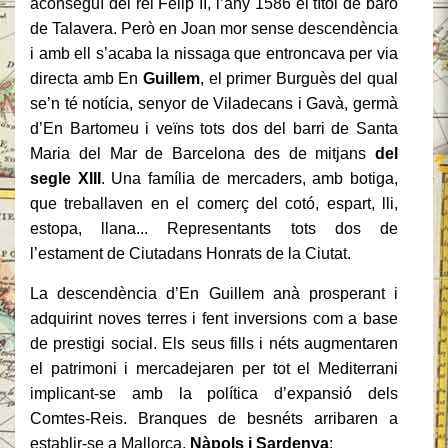
aconseguí del rei Felip II, l’any 1586 el títol de baró
de Talavera. Però en Joan mor sense descendència
i amb ell s’acaba la nissaga que entroncava per via
directa amb En
Guillem
, el primer Burguès del qual
se’n té notícia, senyor de Viladecans i Gavà, germà
d’En Bartomeu i veïns tots dos del barri de Santa
Maria del Mar de Barcelona des de mitjans
del
segle XIII
. Una família de mercaders, amb botiga,
que treballaven en el comerç del cotó, espart, lli,
estopa, llana... Representants tots dos de
l’estament de Ciutadans Honrats de la Ciutat.
La descendència d’En Guillem anà prosperant i
adquirint noves terres i fent inversions com a base
de prestigi social. Els seus fills i néts augmentaren
el patrimoni i mercadejaren per tot el Mediterrani
implicant-se amb la política d’expansió dels
Comtes-Reis. Branques de besnéts arribaren a
establir-se a Mallorca,
Nàpols i Sardenya
: