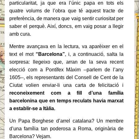
particularitat, ja que era l’únic papa en tots els
quatre volums de l’obra que té aquest tracte de
preferència, de manera que vaig sentir curiositat per
saber el perquè. Així, doncs, em vaig posar a llegir
amb cura.
Mentre avançava en la lectura, va aparèixer en el
text el mot
“Barcelona”
, i, a continuació, salta la
sorpresa: llegeixo que, arran de la seva recent
elecció com a Pontífex Màxim --parlem de l’any
1605--, els representants del Consell de Cent de la
Ciutat volien enviar-li una carta de felicitació i
reconeixement com a fill d’una família
barcelonina
que en temps reculats havia marxat
a establir-se a Itàlia.
Un Papa Borghese d’arrel catalana? Un membre
d’una família tan poderosa a Roma, originària de
Barcelona? Vejam.