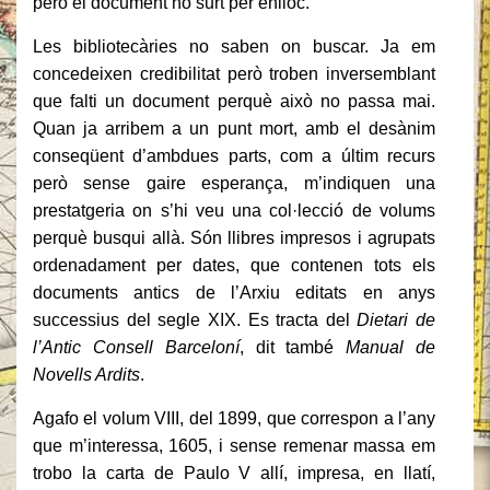
però el document no surt per enlloc.
Les bibliotecàries no saben on buscar. Ja em
concedeixen credibilitat però troben inversemblant
que falti un document perquè això no passa mai.
Quan ja arribem a un punt mort, amb el desànim
conseqüent d’ambdues parts, com a últim recurs
però sense gaire esperança, m’indiquen una
prestatgeria on s’hi veu una col·lecció de volums
perquè busqui allà. Són llibres impresos i agrupats
ordenadament per dates, que contenen tots els
documents antics de l’Arxiu editats en anys
successius del segle XIX. Es tracta del
Dietari de
l’Antic Consell Barceloní
, dit també
Manual de
Novells Ardits
.
Agafo el volum VIII, del 1899, que correspon a l’any
que m’interessa, 1605, i sense remenar massa em
trobo la carta de Paulo V allí, impresa, en llatí,