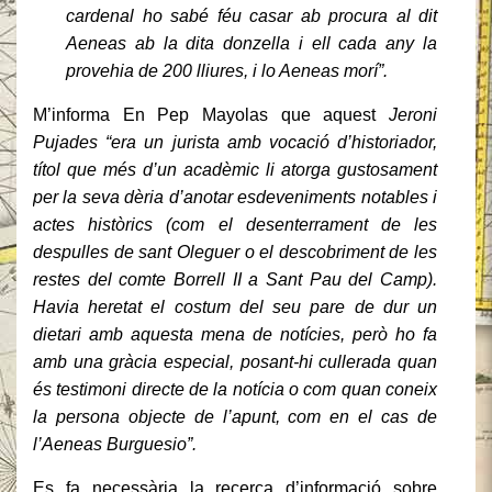
cardenal ho sabé féu casar ab procura al dit
Aeneas ab la dita donzella i ell cada any la
provehia de 200 lliures, i lo Aeneas morí”.
M’informa En Pep Mayolas que aquest
Jeroni
Pujades “era un jurista amb vocació d’historiador,
títol que més d’un acadèmic li atorga gustosament
per la seva dèria d’anotar esdeveniments notables i
actes històrics (com el desenterrament de les
despulles de sant Oleguer o el descobriment de les
restes del comte Borrell II a Sant Pau del Camp).
Havia heretat el costum del seu pare de dur un
dietari amb aquesta mena de notícies, però ho fa
amb una gràcia especial, posant-hi cullerada quan
és testimoni directe de la notícia o com quan coneix
la persona objecte de l’apunt, com en el cas de
l’Aeneas Burguesio”.
Es fa necessària la recerca d’informació sobre