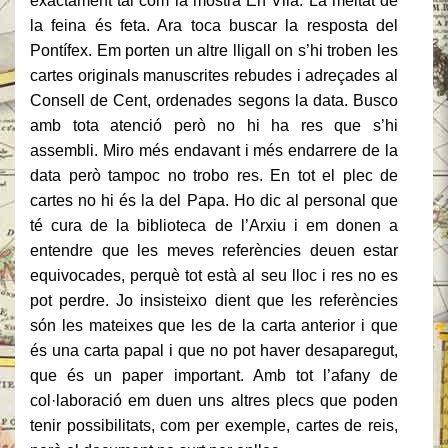
exactament tal com la mostra En Vila. La meitat de
la feina és feta. Ara toca buscar la resposta del
Pontífex. Em porten un altre lligall on s’hi troben les
cartes originals manuscrites rebudes i adreçades al
Consell de Cent, ordenades segons la data. Busco
amb tota atenció però no hi ha res que s’hi
assembli. Miro més endavant i més endarrere de la
data però tampoc no trobo res. En tot el plec de
cartes no hi és la del Papa. Ho dic al personal que
té cura de la biblioteca de l’Arxiu i em donen a
entendre que les meves referències deuen estar
equivocades, perquè tot està al seu lloc i res no es
pot perdre. Jo insisteixo dient que les referències
són les mateixes que les de la carta anterior i que
és una carta papal i que no pot haver desaparegut,
que és un paper important. Amb tot l’afany de
col·laboració em duen uns altres plecs que poden
tenir possibilitats, com per exemple, cartes de reis,