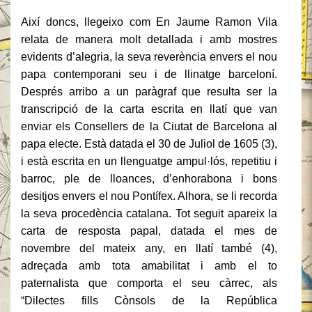
Així doncs, llegeixo com En Jaume Ramon Vila
relata de manera molt detallada i amb mostres
evidents d’alegria, la seva reverència envers el nou
papa contemporani seu i de llinatge barceloní.
Després arribo a un paràgraf que resulta ser la
transcripció de la carta escrita en llatí que van
enviar els Consellers de la Ciutat de Barcelona al
papa electe. Està datada el 30 de Juliol de 1605 (3),
i està escrita en un llenguatge ampul·lós, repetitiu i
barroc, ple de lloances, d’enhorabona i bons
desitjos envers el nou Pontífex. Alhora, se li recorda
la seva procedència catalana. Tot seguit apareix la
carta de resposta papal, datada el mes de
novembre del mateix any, en llatí també (4),
adreçada amb tota amabilitat i amb el to
paternalista que comporta el seu càrrec, als
“Dilectes fills Cònsols de la República