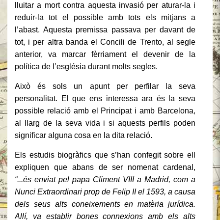
lluitar a mort contra aquesta invasió per aturar-la i
reduir-la tot el possible amb tots els mitjans a
l’abast. Aquesta premissa passava per davant de
tot, i per altra banda el Concili de Trento, al segle
anterior, va marcar fèrriament el devenir de la
política de l’església durant molts segles.
Això és sols un apunt per perfilar la seva
personalitat. El que ens interessa ara és la seva
possible relació amb el Principat i amb Barcelona,
al llarg de la seva vida i si aquests perfils poden
significar alguna cosa en la dita relació.
Els estudis biogràfics que s’han confegit sobre ell
expliquen que abans de ser nomenat cardenal,
“...és enviat pel papa Climent VIII a Madrid, com a
Nunci Extraordinari prop de Felip II el 1593, a causa
dels seus alts coneixements en matèria jurídica.
Allí, va establir bones connexions amb els alts