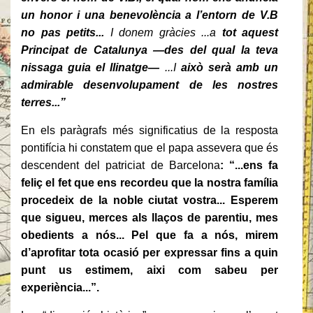
un honor i una benevolència a l’entorn de V.B
no pas petits...
I donem gràcies ...a
tot aquest
Principat de Catalunya —des del qual la teva
nissaga guia el llinatge—
...I
això serà amb un
admirable desenvolupament de les nostres
terres...”
En els paràgrafs més significatius de la resposta
pontifícia hi constatem que el papa assevera que és
descendent del patriciat de Barcelona
: “...ens fa
feliç el fet que ens recordeu que la nostra família
procedeix de la noble ciutat vostra... Esperem
que sigueu, merces als llaços de parentiu, mes
obedients a nós... Pel que fa a nós, mirem
d’aprofitar tota ocasió per expressar fins a quin
punt us estimem, aixi com sabeu per
experiència...”.