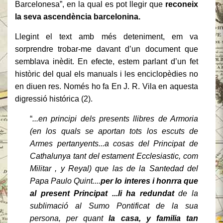
Barcelonesa”, en la qual es pot llegir
que
reconeix
la seva ascendència barcelonina.
Llegint el text amb més deteniment, em va
sorprendre trobar-me davant d’un document que
semblava inèdit. En efecte, estem parlant d’un fet
històric del qual els manuals i les enciclopèdies no
en diuen res. Només ho fa En J. R. Vila en aquesta
digressió histórica (2).
“
...en principi dels presents llibres de Armoria
(en los quals se aportan tots los escuts de
Armes pertanyents...a cosas del Principat de
Cathalunya tant del estament Ecclesiastic, com
Militar , y Reyal) que las de la Santedad del
Papa Paulo Quint....
per lo interes i honrra que
al present Principat ...li ha redundat
de la
sublimació al Sumo Pontificat de la sua
persona, per quant
la casa, y familia tan