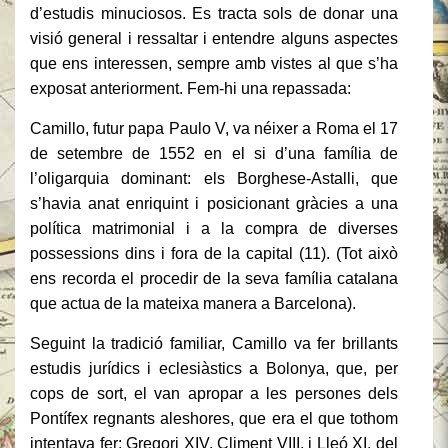
d’estudis minuciosos. Es tracta sols de donar una
visió general i ressaltar i entendre alguns aspectes
que ens interessen, sempre amb vistes al que s’ha
exposat anteriorment. Fem-hi una repassada:
Camillo, futur papa Paulo V, va néixer a Roma el 17
de setembre de 1552 en el si d’una família de
l’oligarquia dominant: els Borghese-Astalli, que
s’havia anat enriquint i posicionant gràcies a una
política matrimonial i a la compra de diverses
possessions dins i fora de la capital (11). (Tot això
ens recorda el procedir de la seva família catalana
que actua de la mateixa manera a Barcelona).
Seguint la tradició familiar, Camillo va fer brillants
estudis jurídics i eclesiàstics a Bolonya, que, per
cops de sort, el van apropar a les persones dels
Pontífex regnants aleshores, que era el que tothom
intentava fer: Gregori XIV, Climent VIII, i Lleó XI, del