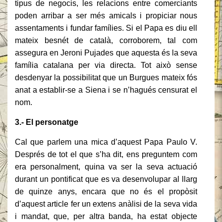
tipus de negocis, les relacions entre comerciants
poden arribar a ser més amicals i propiciar nous
assentaments i fundar famílies. Si el Papa es diu ell
mateix besnét de català, corroborem, tal com
assegura en Jeroni Pujades que aquesta és la seva
família catalana per via directa. Tot això sense
desdenyar la possibilitat que un Burgues mateix fós
anat a establir-se a Siena i se n’hagués censurat el
nom.
3.- El personatge
Cal que parlem una mica d’aquest Papa Paulo V.
Després de tot el que s’ha dit, ens preguntem com
era personalment, quina va ser la seva actuació
durant un pontificat que es va desenvolupar al llarg
de quinze anys, encara que no és el propòsit
d’aquest article fer un extens anàlisi de la seva vida
i mandat, que, per altra banda, ha estat objecte