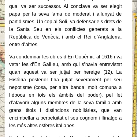
qual va ser successor. Al conclave va ser elegit
papa per la seva fama de moderat i allunyat de
partidismes. Un cop al Soli, va defensar els drets de
la Santa Seu en els conflictes generats a la
República de Venècia i amb el Rei d’Anglaterra,
entre d’altres.
Va condemnar les obres d’En Copèrnic al 1616 i va
vetar les d’En Galileu, amb qui s’havia entrevistat
quan aquest va ser jutjat per heretge (12). La
Història posterior l’ha jutjat severament pel seu
nepotisme (cosa, per altra banda, molt comuna a
l’època en tots els àmbits del poder), pel fet
d’afavorir alguns membres de la seva família amb
grans títols i distincions nobiliàries, que van
encimbellar a perpetuïtat el seu cognom i llinatge a
les més altes esferes italianes.