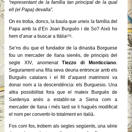
“representant de la família tan principal de la qual
ell (el Papa) devalla”.
On es troba, doncs, la baula que uneix la família del
Papa amb la d’En Joan Burguès i de So? Això ho
hem d’anar a buscar a Itàlia
.
(10)
Se’ns diu que el fundador de la dinastia Borguese
fou un mercader de llana sienès, de principis del
segle XIV, anomenat
Tiezzo di Monticciano
.
Segurament una filla seva deuria entroncar amb els
Burguès catalans i el fill d’aquest matrimoni va
donar nom a la descendència: els Burguesio. Una
altra possibilitat fora que el mateix Burguès de
Sardenya anés a establir-se a Siena com a
mercader de llana i més tard se li hagués modificat
el nom per convertir-lo totalment en italià.
Fos com fos, trobem als segles següents, una sèrie