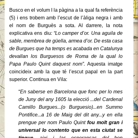
Busco en el volum I la pàgina a la qual fa referència
(5) i ens trobem amb l’escut de l’àliga negra i amb
el nom de Burguès a sota. Al darrere, la nota
explicativa ens diu
: “Lo camper d’or. Una aguila de
sable, membrea de güella, armea d’or. De esta casa
de Burgues que ha temps es acabada en Catalunya
devallan los Burguesos de Roma de la qual lo
Papa Paulo Quint daquest nom”.
Aquesta imatge
coincideix amb la que té l’escut papal en la part
superior. Continua en Vila:
“
En saberse en Barcelona que fonc per lo mes
de Juny del any 1605 la elecció ...del Cardenal
Camillo Burgues...(o Burguesio)...en Summo
Pontifice...a 16 de Maig del dit any...y en ella
prengue per nom Paulo Quint
fou molt gran i
universal lo contento que en esta ciutat se
tingue
, aixi i las esperansas del bon