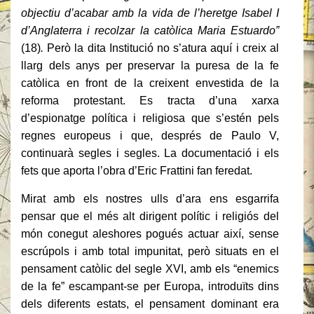
objectiu d’acabar amb la vida de l’heretge Isabel I
d’Anglaterra i recolzar la catòlica Maria Estuardo”
(18)
.
Però la dita Institució no s’atura aquí i creix al
llarg dels anys per preservar la puresa de la fe
catòlica en front de la creixent envestida de la
reforma protestant. Es tracta d’una xarxa
d’espionatge política i religiosa que s’estén pels
regnes europeus i que, després de Paulo V,
continuarà segles i segles. La documentació i els
fets que aporta l’obra d’Eric Frattini fan feredat.
Mirat amb els nostres ulls d’ara ens esgarrifa
pensar que el més alt dirigent polític i religiós del
món conegut aleshores pogués actuar així, sense
escrúpols i amb total impunitat, però situats en el
pensament catòlic del segle XVI, amb els “enemics
de la fe” escampant-se per Europa, introduïts dins
dels diferents estats, el pensament dominant era