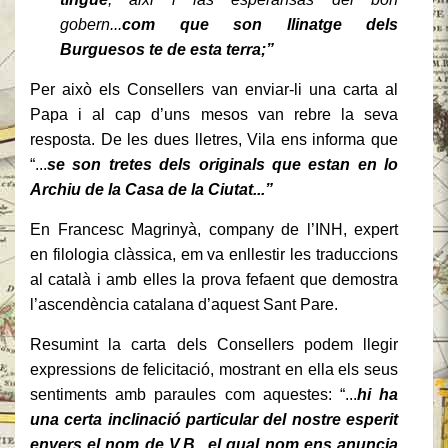
gobern...
com que son llinatge dels
Burguesos te de esta terra;”
Per això els Consellers van enviar-li una carta al
Papa i al cap d’uns mesos van rebre la seva
resposta. De les dues lletres, Vila ens informa que
“...
se son tretes dels originals que estan en lo
Archiu de la Casa de la Ciutat...”
En Francesc Magrinyà, company de l’INH, expert
en filologia clàssica, em va enllestir les traduccions
al català i amb elles la prova fefaent que demostra
l’ascendència catalana d’aquest Sant Pare.
Resumint la carta dels Consellers podem llegir
expressions de felicitació, mostrant en ella els seus
sentiments amb paraules com aquestes: “...
hi ha
una certa inclinació particular del nostre esperit
envers el nom de V.B., el qual nom ens anuncia