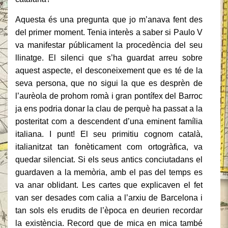
Aquesta és una pregunta que jo m’anava fent des
del primer moment. Tenia interès a saber si Paulo V
va manifestar públicament la procedència del seu
llinatge. El silenci que s’ha guardat arreu sobre
aquest aspecte, el desconeixement que es té de la
seva persona, que no sigui la que es desprèn de
l’aurèola de prohom romà i gran pontífex del Barroc
ja ens podria donar la clau de perquè ha passat a la
posteritat com a descendent d’una eminent família
italiana. I punt! El seu primitiu cognom català,
italianitzat tan fonèticament com ortogràfica, va
quedar silenciat. Si els seus antics conciutadans el
guardaven a la memòria, amb el pas del temps es
va anar oblidant. Les cartes que explicaven el fet
van ser desades com calia a l’arxiu de Barcelona i
tan sols els erudits de l’època en deurien recordar
la existència. Record que de mica en mica també