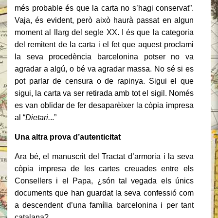
més probable és que la carta no s’hagi conservat”.
Vaja, és evident, però això haurà passat en algun
moment al llarg del segle XX. I és que la categoria
del remitent de la carta i el fet que aquest proclami
la seva procedència barcelonina potser no va
agradar a algú, o bé va agradar massa. No sé si es
pot parlar de censura o de rapinya. Sigui el que
sigui, la carta va ser retirada amb tot el sigil. Només
es van oblidar de fer desaparèixer la còpia impresa
al “
Dietari.
..”
Una altra prova d’autenticitat
Ara bé, el manuscrit del Tractat d’armoria i la seva
còpia impresa de les cartes creuades entre els
Consellers i el Papa, ¿són tal vegada els únics
documents que han guardat la seva confessió com
a descendent d’una família barcelonina i per tant
catalana?