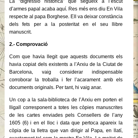
La “digressió històrica” que segueix a l’escut
d’armes papal acaba aquí. Res més ens diu En Vila
respecte al papa Borghese. Ell va deixar constància
dels fets per a la posteritat en el seu llibre
manuscrit.
2.- Comprovació
Com que havia llegit que aquests documents els
havia copiat dels existents a l’Arxiu de la Ciutat de
Barcelona, vaig considerar indispensable
corroborar la troballa i fer l’acarament amb els
documents originals. Per tant, hi vaig anar.
Un cop a la sala-biblioteca de l’Arxiu em porten el
lligall corresponent a totes les còpies manuscrites
de les cartes enviades pels Consellers de l’any
1605 (6) i en el lloc i data que pertoca apareix la
còpia de la lletra que van dirigir al Papa
,
en llatí,