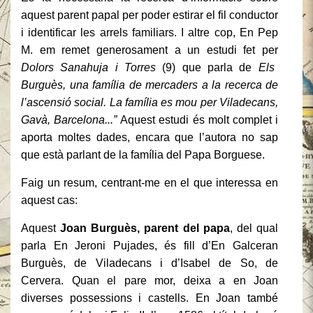
aquest parent papal per poder estirar el fil conductor
i identificar les arrels familiars. I altre cop, En Pep
M. em remet generosament a un estudi fet per
Dolors Sanahuja i Torres
(9)
que parla de
Els
Burguès, una família de mercaders a la recerca de
l’ascensió social. La família es mou per Viladecans,
Gavà, Barcelona...”
Aquest estudi és molt complet i
aporta moltes dades, encara que l’autora no sap
que està parlant de la família del Papa Borguese.
Faig un resum, centrant-me en el que interessa en
aquest cas:
Aquest
Joan Burguès, parent del papa
, del qual
parla En Jeroni Pujades, és fill d’En Galceran
Burguès, de Viladecans i d’Isabel de So, de
Cervera. Quan el pare mor, deixa a en Joan
diverses possessions i castells. En Joan també