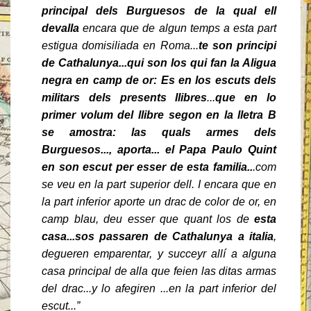
principal dels Burguesos de la qual ell
devalla
encara que de algun temps a esta part
estigua domisiliada en Roma...
te son principi
de Cathalunya...qui son los qui fan la Aligua
negra en camp de or: Es en los escuts dels
militars dels presents llibres
...
que
en lo
primer volum del llibre segon en la lletra B
se amostra: las quals armes dels
Burguesos..., aporta... el Papa Paulo Quint
en son escut per esser de esta familia..
.com
se veu en la part superior dell. I encara que en
la part inferior aporte un drac de color de or, en
camp blau, deu esser que quant los de
esta
casa...sos passaren de Cathalunya a italia
,
degueren emparentar, y succeyr allí a alguna
casa principal de alla que feien las ditas armas
del drac...y lo afegiren ...en la part inferior del
escut...”