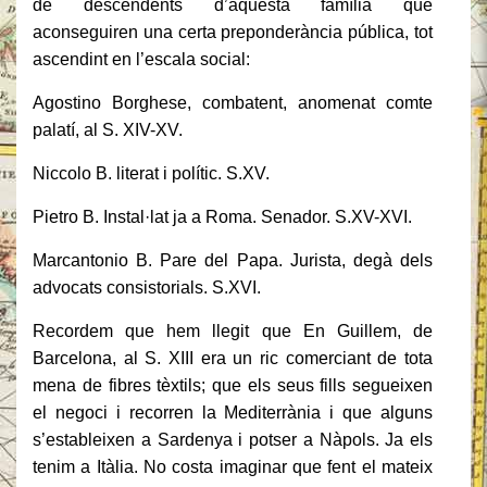
de descendents d’aquesta família que
aconseguiren una certa preponderància pública, tot
ascendint en l’escala social:
Agostino Borghese, combatent, anomenat comte
palatí, al S. XIV-XV.
Niccolo B. literat i polític. S.XV.
Pietro B. Instal·lat ja a Roma. Senador. S.XV-XVI.
Marcantonio B. Pare del Papa. Jurista, degà dels
advocats consistorials. S.XVI.
Recordem que hem llegit que En Guillem, de
Barcelona, al S. XIII era un ric comerciant de tota
mena de fibres tèxtils; que els seus fills segueixen
el negoci i recorren la Mediterrània i que alguns
s’estableixen a Sardenya i potser a Nàpols. Ja els
tenim a Itàlia. No costa imaginar que fent el mateix