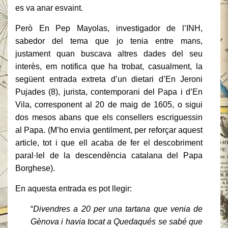
es va anar esvaint.
Però En Pep Mayolas, investigador de l’INH,
sabedor del tema que jo tenia entre mans,
justament quan buscava altres dades del seu
interès, em notifica que ha trobat, casualment, la
següent entrada extreta d’un dietari d’En Jeroni
Pujades (8), jurista, contemporani del Papa i d’En
Vila, corresponent al 20 de maig de 1605, o sigui
dos mesos abans que els consellers escriguessin
al Papa. (M’ho envia gentilment, per reforçar aquest
article, tot i que ell acaba de fer el descobriment
paral·lel de la descendència catalana del Papa
Borghese).
En aquesta entrada es pot llegir:
“
Divendres a 20 per una tartana que venia de
Gènova i havia tocat a Quedaqués se sabé que