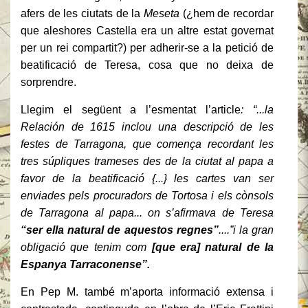
afers de les ciutats de la
Meseta
(¿hem de recordar
que aleshores Castella era un altre estat governat
per un rei compartit?) per adherir-se a la petició de
beatificació de Teresa, cosa que no deixa de
sorprendre.
Llegim el següent a l’esmentat l’article
: “...la
Relación de 1615 inclou una descripció de les
festes de Tarragona, que comença recordant les
tres súpliques trameses des de la ciutat al papa a
favor de la beatificació {...} les cartes van ser
enviades pels procuradors de Tortosa i els cònsols
de Tarragona al papa... on s’afirmava de Teresa
“ser ella natural de aquestos regnes”
....”i la gran
obligació que tenim com
[que era] natural de la
Espanya Tarraconense”.
En Pep M. també m’aporta informació extensa i