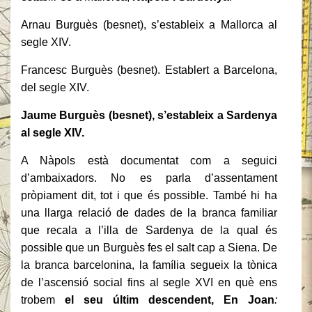
Arnau Burguès (besnet), s’estableix a Mallorca al
segle XIV.
Francesc Burguès (besnet). Establert a Barcelona,
del segle XIV.
Jaume Burguès (besnet), s’estableix a Sardenya
al segle XIV.
A Nàpols està documentat com a seguici
d’ambaixadors. No es parla d’assentament
pròpiament dit, tot i que és possible. També hi ha
una llarga relació de dades de la branca familiar
que recala a l’illa de Sardenya de la qual és
possible que un Burguès fes el salt cap a Siena. De
la branca barcelonina, la família segueix la tònica
de l’ascensió social fins al segle XVI en què ens
trobem
el seu últim descendent, En Joan
: