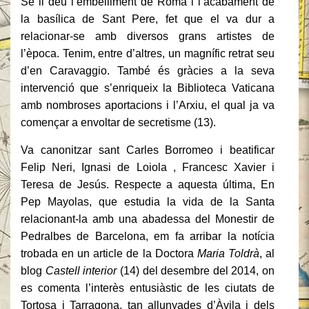
Se li deu l’embelliment de Roma i l’acabament de
la basílica de Sant Pere, fet que el va dur a
relacionar-se amb diversos grans artistes de
l’època. Tenim, entre d’altres, un magnífic retrat seu
d’en Caravaggio. També és gràcies a la seva
intervenció que s’enriqueix la Biblioteca Vaticana
amb nombroses aportacions i l’Arxiu, el qual ja va
començar a envoltar de secretisme (13).
Va canonitzar sant Carles Borromeo i beatificar
Felip Neri, Ignasi de Loiola , Francesc Xavier i
Teresa de Jesús. Respecte a aquesta última, En
Pep Mayolas, que estudia la vida de la Santa
relacionant-la amb una abadessa del Monestir de
Pedralbes de Barcelona, em fa arribar la notícia
trobada en un article de la Doctora
Maria Toldrà
, al
blog
Castell interior
(14) del desembre del 2014, on
es comenta l’interès entusiàstic de les ciutats de
Tortosa i Tarragona, tan allunyades d’Àvila i dels