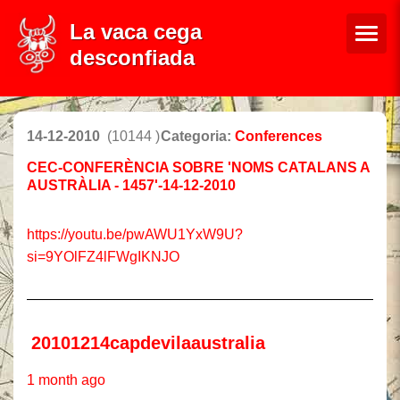
La vaca cega
desconfiada
14-12-2010
(10144 )
Categoria:
Conferences
CEC-CONFERÈNCIA SOBRE 'NOMS CATALANS A
AUSTRÀLIA - 1457'-14-12-2010
https://youtu.be/pwAWU1YxW9U?
si=9YOlFZ4lFWgIKNJO
______________________________________________
20101214capdevilaaustralia
1 month ago